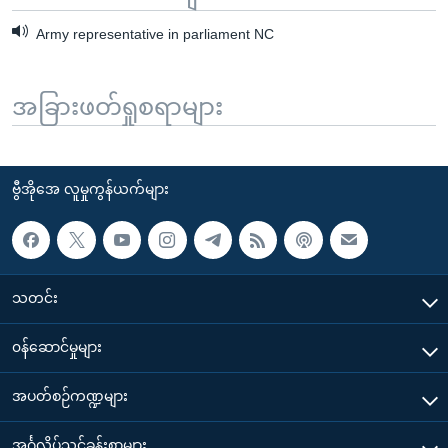
Army representative in parliament NC
အခြားဖတ်ရှုစရာများ
ဗွီအိုအေ လူမှုကွန်ယက်များ
သတင်း
၀န်ဆောင်မှုများ
အပတ်စဉ်ကဏ္ဍများ
အင်္ဂလိပ်သင်ခန်းစာများ