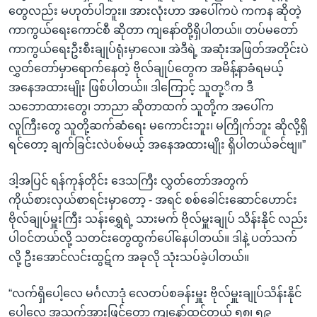
တွေလည်း မဟုတ်ပါဘူး။ အားလုံးဟာ အပေါ်ကပဲ ကကန ဆိုတဲ့
ကာကွယ်ရေးကောင်စီ ဆိုတာ ကျနော်တို့ရှိပါတယ်။ တပ်မတော်
ကာကွယ်ရေးဦးစီးချုပ်ရုံးမှာလေ။ အဲဒီရဲ့ အဆုံးအဖြတ်အတိုင်းပဲ
လွှတ်တော်မှာရောက်နေတဲ့ ဗိုလ်ချုပ်တွေက အမိန့်နာခံရမယ့်
အနေအထားမျိုး ဖြစ်ပါတယ်။ ဒါကြောင့် သူတု့ိက ဒီ
သဘောထားတွေ၊ ဘာညာ ဆိုတာထက် သူတို့က အပေါ်က
လူကြီးတွေ သူတို့ဆက်ဆံရေး မကောင်းဘူး၊ မကြိုက်ဘူး ဆိုလို့ရှိ
ရင်တော့ ချက်ခြင်းလဲပစ်မယ့် အနေအထားမျိုး ရှိပါတယ်ခင်ဗျ။”
ဒါ့အပြင် ရန်ကုန်တိုင်း ဒေသကြီး လွှတ်တော်အတွက်
ကိုယ်စားလှယ်စာရင်းမှာတော့ - အရင် စစ်ခေါင်းဆောင်ဟောင်း
ဗိုလ်ချုပ်မှူးကြီး သန်းရွှေရဲ့ သားမက် ဗိုလ်မှူးချုပ် သိန်းနိုင် လည်း
ပါဝင်တယ်လို့ သတင်းတွေထွက်ပေါ်နေပါတယ်။ ဒါနဲ့ ပတ်သက်
လို့ ဦးအောင်လင်းထွဋ်က အခုလို သုံးသပ်ခဲ့ပါတယ်။
“လက်ရှိပေါ့လေ မင်္ဂလာဒုံ လေတပ်စခန်းမှူး ဗိုလ်မှူးချုပ်သိန်းနိုင်
ပေါ့လေ အသက်အားဖြင့်တော့ ကျနော်ထင်တယ် ၅၈၊ ၅၉