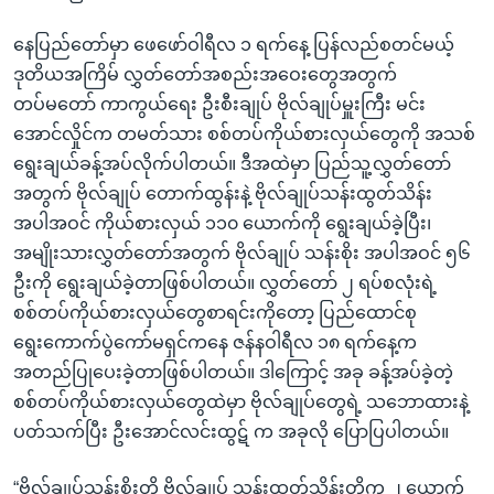
နေပြည်တော်မှာ ဖေဖော်ဝါရီလ ၁ ရက်နေ့ ပြန်လည်စတင်မယ့်
ဒုတိယအကြိမ် လွှတ်တော်အစည်းအဝေးတွေအတွက်
တပ်မတော် ကာကွယ်ရေး ဦးစီးချုပ် ဗိုလ်ချုပ်မှူးကြီး မင်း
အောင်လှိုင်က တမတ်သား စစ်တပ်ကိုယ်စားလှယ်တွေကို အသစ်
ရွေးချယ်ခန့်အပ်လိုက်ပါတယ်။ ဒီအထဲမှာ ပြည်သူ့လွှတ်တော်
အတွက် ဗိုလ်ချုပ် တောက်ထွန်းနဲ့ ဗိုလ်ချုပ်သန်းထွတ်သိန်း
အပါအဝင် ကိုယ်စားလှယ် ၁၁၀ ယောက်ကို ရွေးချယ်ခဲ့ပြီး၊
အမျိုးသားလွှတ်တော်အတွက် ဗိုလ်ချုပ် သန်းစိုး အပါအဝင် ၅၆
ဦးကို ရွေးချယ်ခဲ့တာဖြစ်ပါတယ်။ လွှတ်တော် ၂ ရပ်စလုံးရဲ့
စစ်တပ်ကိုယ်စားလှယ်တွေစာရင်းကိုတော့ ပြည်ထောင်စု
ရွေးကောက်ပွဲကော်မရှင်ကနေ ဇန်နဝါရီလ ၁၈ ရက်နေ့က
အတည်ပြုပေးခဲ့တာဖြစ်ပါတယ်။ ဒါကြောင့် အခု ခန့်အပ်ခဲ့တဲ့
စစ်တပ်ကိုယ်စားလှယ်တွေထဲမှာ ဗိုလ်ချုပ်တွေရဲ့ သဘောထားနဲ့
ပတ်သက်ပြီး ဦးအောင်လင်းထွဋ် က အခုလို ပြောပြပါတယ်။
“ဗိုလ်ချုပ်သန်းစိုးတို့ ဗိုလ်ချုပ် သန်းထွတ်သိန်းတို့က ၂ ယောက်