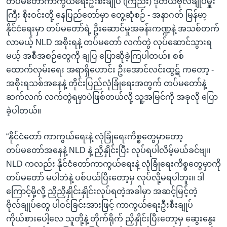
တပ်မတော်ကာကွယ်ရေးဦးစီးချုပ် (ကြည်း) ဒုတိယဗိုလ်ချုပ်မှူး
ကြီး စိုးဝင်းတို့ နေပြည်တော်မှာ တွေ့ဆုံစဉ် - အနာဂတ် မြန်မာ့
နိုင်ငံရေးမှာ တပ်မတော်ရဲ့ ဦးဆောင်မှုအခန်းကဏ္ဍနဲ့ အသစ်တက်
လာမယ့် NLD အစိုးရနဲ့ တပ်မတော် လက်တွဲ လုပ်ဆောင်သွားရ
မယ့် အစီအစဉ်တွေကို ချပြ ပြောဆိုခဲ့ကြပါတယ်။ စစ်
ထောက်လှမ်းရေး အရာရှိဟောင်း ဦးအောင်လင်းထွဋ် ကတော့ -
အစိုးရသစ်အနေနဲ့ တိုင်းပြည်လုံခြုံရေးအတွက် တပ်မတော်နဲ့
ဆက်လက် လက်တွဲရမှာပဲဖြစ်တယ်လို့ သူ့အမြင်ကို အခုလို ပြော
ခဲ့ပါတယ်။
“နိုင်ငံတော် ကာကွယ်ရေးနဲ့ လုံခြုံရေးကိစ္စတွေမှာတော့
တပ်မတော်အနေနဲ့ NLD နဲ့ ညှိနှိုင်းပြီး လုပ်ရပါလိမ့်မယ်ခင်ဗျ။
NLD ကလည်း နိုင်ငံတော်ကာကွယ်ရေးနဲ့ လုံခြုံရေးကိစ္စတွေမှာကို
တပ်မတော် မပါဘဲနဲ့ ပစ်ပယ်ပြီးတော့မှ လုပ်လို့မရပါဘူး။ ဒါ
ကြောင့်မို့လို့ ညှိညှိနှိုင်းနှိုင်းလုပ်ရတဲ့အခါမှာ အဆင့်မြင့်တဲ့
ဗိုလ်ချုပ်တွေ ပါဝင်ခြင်းအားဖြင့် ကာကွယ်ရေးဦးစီးချုပ်
ကိုယ်စားပေါ့လေ သူတို့နဲ့ တိုက်ရိုက် ညှိနှိုင်းပြီးတော့မှ ဆွေးနွေး