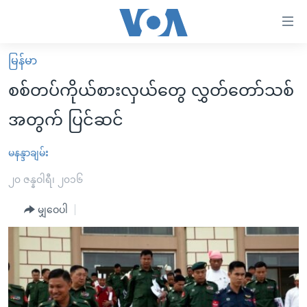
သုံး
ရ
လွယ်ကူ
မြန်မာ
မူလစာမျက်နှာ
စေ
စစ်တပ်ကိုယ်စားလှယ်တွေ လွှတ်တော်သစ်
မြန်မာ
သည့်
အတွက် ပြင်ဆင်
ကမ္ဘာ့သတင်းများ
Link
ဗွီဒီယို
နိုင်ငံတကာ
မနန္ဒာချမ်း
များ
သတင်းလွတ်လပ်ခွင့်
အမေရိကန်
၂၀ ဇန္နဝါရီ၊ ၂၀၁၆
ပင်မ
ရပ်ဝန်းတခု လမ်းတခု အလွန်
တရုတ်
အကြောင်းအရာ
မျှဝေပါ
သို့
အင်္ဂလိပ်စာလေ့လာမယ်
အစ္စရေး-ပါလက်စတိုင်း
ကျော်
အပတ်စဉ်ကဏ္ဍများ
အမေရိကန်သုံးအီဒီယံ
ကြည့်
ရေဒီယိုနှင့်ရုပ်သံ အချက်အလက်များ
မကြေးမုံရဲ့ အင်္ဂလိပ်စာ
ရေဒီယို
ရန်
ပင်မ
ရေဒီယို/တီဗွီအစီအစဉ်
ရုပ်ရှင်ထဲက အင်္ဂလိပ်စာ
တီဗွီ