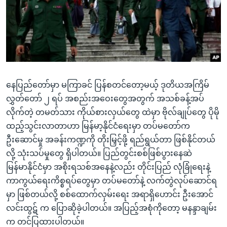
အ
သုတပဒေသာ အင်္ဂလိပ်စာ
ညွန်း
Learning English
စာမျက်နှာ
သို့
ဗွီအိုအေ လူမှုကွန်ယက်များ
ကျော်
ကြည့်
နေပြည်တော်မှာ မကြာခင် ပြန်စတင်တော့မယ့် ဒုတိယအကြိမ်
ရန်
ဘာသာစကားများ
လွှတ်တော် ၂ ရပ် အစည်းအဝေးတွေအတွက် အသစ်ခန့်အပ်
ရှာဖွေ
လိုက်တဲ့ တမတ်သား ကိုယ်စားလှယ်တွေ ထဲမှာ ဗိုလ်ချုပ်တွေ ပိုမို
ရန်
ထည့်သွင်းလာတာဟာ မြန်မာ့နိုင်ငံရေးမှာ တပ်မတော်က
နေရာ
ဦးဆောင်မှု အခန်းကဏ္ဍကို တိုးမြှင့်ဖို့ ရည်ရွယ်တာ ဖြစ်နိုင်တယ်
သို့
လို့ သုံးသပ်မှုတွေ ရှိပါတယ်။ ပြည်တွင်းစစ်ဖြစ်ပွားနေဆဲ
ကျော်
မြန်မာနိုင်ငံမှာ အစိုးရသစ်အနေနဲ့လည်း တိုင်းပြည် လုံခြုံရေးနဲ့
ရန်
ကာကွယ်ရေးကိစ္စရပ်တွေမှာ တပ်မတော်နဲ့ လက်တွဲလုပ်ဆောင်ရ
မှာ ဖြစ်တယ်လို့ စစ်ထောက်လှမ်းရေး အရာရှိဟောင်း ဦးအောင်
လင်းထွဋ် က ပြောဆိုခဲ့ပါတယ်။ အပြည့်အစုံကိုတော့ မနန္ဒာချမ်း
က တင်ပြထားပါတယ်။