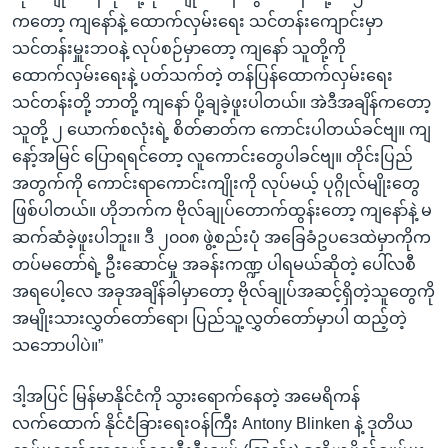
ကတော့ ကျနော်နဲ့ ထောက်လှမ်းရေး သင်တန်းကျောင်းမှာ
သင်တန်းမှူးဘဝနဲ့ လုပ်စဉ်မှာတော့ ကျနော် သူတို့ကို
ထောက်လှမ်းရေးနဲ့ ပတ်သက်တဲ့ တန်ပြန်ထောက်လှမ်းရေး
သင်တန်းတို့ ဘာတို့ ကျနော် ပို့ချခဲ့ဖူးပါတယ်။ အဲဒီအချိန်ကတော့
သူတို့ ၂ ယောက်စလုံးရဲ့ စိတ်ဓာတ်က ကောင်းပါတယ်ခင်ဗျ။ ကျ
နော့်အမြင် ပြောရရင်တော့ လူကောင်းတွေပါခင်ဗျ။ တိုင်းပြည်
အတွက်ကို ကောင်းရာကောင်းကျိုးကို လုပ်မယ့် ပုဂ္ဂိုလ်မျိုးတွေ
ဖြစ်ပါတယ်။ ဟိုဘက်က ဗိုလ်ချုပ်တောက်ထွန်းတော့ ကျနော်နဲ့ မ
ဆက်ဆံခဲ့ဖူးပါဘူး။ ဒီ ၂၀၀၈ ဖွဲ့စည်းပုံ အခြေခံဥပဒေထဲမှာကိုက
တပ်မတော်ရဲ့ ဦးဆောင်မှု အခန်းကဏ္ဍ ပါရမယ်ဆိုတဲ့ ပေါ်လစီ
အရပေါ့လေ အခုအချိန်ခါမှာတော့ ဗိုလ်ချုပ်အဆင့်ရှိတဲ့သူတွေကို
အမျိုးသားလွှတ်တော်ရော၊ ပြည်သူ့လွှတ်တော်မှာပါ ထည့်တဲ့
သဘောပါပဲ။”
ဒါ့အပြင် မြန်မာနိုင်ငံကို သွားရောက်နေတဲ့ အမေရိကန်
လက်ထောက် နိုင်ငံခြားရေးဝန်ကြီး Antony Blinken နဲ့ ဒုတိယ