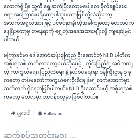
လောက်ရှိပြီ။ သူ့ကို ရှေ့ဆက်ပြီးတော့မှပေါ့လေ ဗိုလ်ချုပ်ပေး
စရာ အကြောင်းမရှိတော့ပါဘူး။ ဘာဖြစ်လို့လဲဆိုတော့
အသက်အရွယ်အားဖြင့် ပင်စင်နားနီးတဲ့အခါကျတော့ လေတပ်က
နေပြီးတော့မှ တနေရာကို ရွှေ့တဲ့အနေအထားမျိုးလို့ ကျနော်မြင်
ပါတယ်။”
မကြာခင်မှာ ဒေါ်အောင်ဆန်းစုကြည် ဦးဆောင်တဲ့ NLD ပါတီက
အစိုးရသစ် တက်လာတော့မယ်ဆိုပေမဲ့ - တိုင်းပြည်ရဲ့ အဓိကကျ
တဲ့ ကာကွယ်ရေး၊ ပြည်ထဲရေး နဲ့ နယ်စပ်ရေးရာ ဝန်ကြီးဌာန ၃ ခု
ကတော့ တပ်မတော်ကာကွယ်ရေးဦးစီးချုပ်ရဲ့ လက်အောက်မှာ
ဆက်လက် ရှိနေမှာဖြစ်ပါတယ်။ NLD ဦးဆောင်မယ့် အစိုးရသစ်
ကတော့ မတ်လမှာ တာဝန်စယူမှာ ဖြစ်ပါတယ်။
မျှဝေပါ
Follow us
ဆက်စပ်သတင်းများ ...