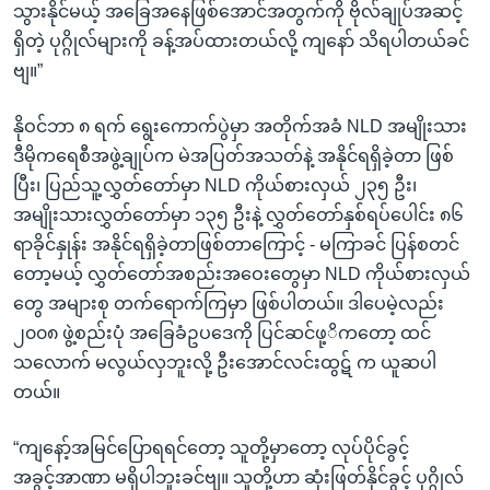
သွားနိုင်မယ့် အခြေအနေဖြစ်အောင်အတွက်ကို ဗိုလ်ချုပ်အဆင့်
ရှိတဲ့ ပုဂ္ဂိုလ်များကို ခန့်အပ်ထားတယ်လို့ ကျနော် သိရပါတယ်ခင်
ဗျ။”
နိုဝင်ဘာ ၈ ရက် ရွေးကောက်ပွဲမှာ အတိုက်အခံ NLD အမျိုးသား
ဒီမိုကရေစီအဖွဲ့ချုပ်က မဲအပြတ်အသတ်နဲ့ အနိုင်ရရှိခဲ့တာ ဖြစ်
ပြီး၊ ပြည်သူ့လွှတ်တော်မှာ NLD ကိုယ်စားလှယ် ၂၃၅ ဦး၊
အမျိုးသားလွှတ်တော်မှာ ၁၃၅ ဦးနဲ့ လွှတ်တော်နှစ်ရပ်ပေါင်း ၈၆
ရာခိုင်နှုန်း အနိုင်ရရှိခဲ့တာဖြစ်တာကြောင့် - မကြာခင် ပြန်စတင်
တော့မယ့် လွှတ်တော်အစည်းအဝေးတွေမှာ NLD ကိုယ်စားလှယ်
တွေ အများစု တက်ရောက်ကြမှာ ဖြစ်ပါတယ်။ ဒါပေမဲ့လည်း
၂၀၀၈ ဖွဲ့စည်းပုံ အခြေခံဥပဒေကို ပြင်ဆင်ဖု့ိကတော့ ထင်
သလောက် မလွယ်လှဘူးလို့ ဦးအောင်လင်းထွဋ် က ယူဆပါ
တယ်။
“ကျနော့်အမြင်ပြောရရင်တော့ သူတို့မှာတော့ လုပ်ပိုင်ခွင့်
အခွင့်အာဏာ မရှိပါဘူးခင်ဗျ။ သူတို့ဟာ ဆုံးဖြတ်နိုင်ခွင့် ပုဂ္ဂိုလ်