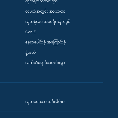
တိုင်းရင်းသတင်းလွှာ
တပတ်အတွင်း အားကစား
သုတစုံလင် အမေရိကန်တခွင်
Gen Z
နေရာပေါင်းစုံ အကြောင်းစုံ
ဒို့အသံ
သက်တံရောင်သတင်းလွှာ
သုတပဒေသာ အင်္ဂလိပ်စာ