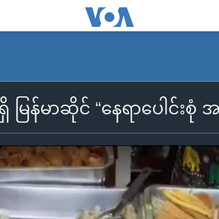
ှိ မြန်မာဆိုင် “နေရာပေါင်းစုံ အ