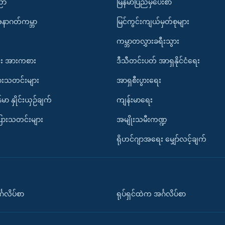
ပညာ
မြန်မာပြည်မှပေးစာ
အနာဂတ်ကမ္ဘာ
မြင်ကွင်းကျယ်မှတ်စုများ
ကမ္ဘာတလွှားခရီးသွား
း အားကစား
ဒီသီတင်းပတ် အာရှနိုင်ငံရေး
ားသတင်းများ
အာရှစီးပွားရေး
်မာ နှိုင်းယှဉ်ချက်
ကျန်းမာရေး
ပြားသတင်းများ
အမျိုးသမီးကဏ္ဍ
ရိုဟင်ဂျာအရေး မျှော်လင့်ချက်
်္ဂလိပ်စာ
ရုပ်ရှင်ထဲက အင်္ဂလိပ်စာ