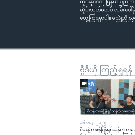
ထိုင်းနိုင်ငံကို မြန်မာပ
ဆိုင်းဘုတ်မတပ် လမ်းပေါ်မ
တွေ့ကြရမှာပါ။ မညိုညိုလွ
ဗွီဒီယို ကြည့်ရှုရန်
၁၆ မတ္၊ ၂၀၂၅
ဂီတနဲ့ တဖန်ပြန်ရှင်သန်တဲ့ တ