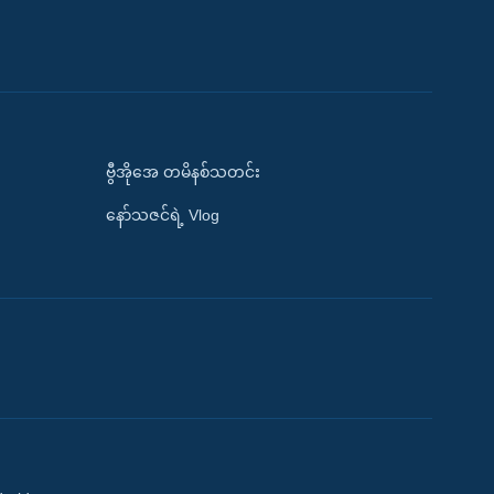
ဗွီအိုအေ တမိနစ်သတင်း
နော်သဇင်ရဲ့ Vlog