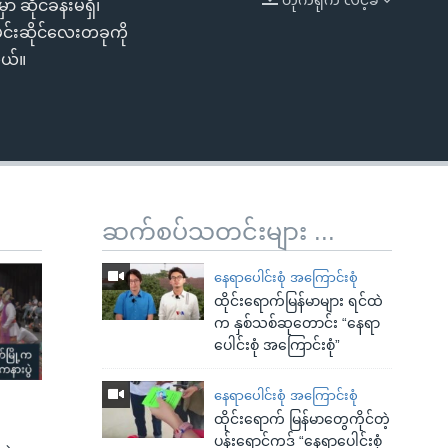
ဆိုင်ခန်းမရှိ၊
EMBED
မင်းဆိုင်လေးတခုကို
တယ်။
ဆက်စပ်သတင်းများ ...
နေရာပေါင်းစုံ အကြောင်းစုံ
ထိုင်းရောက်မြန်မာများ ရင်ထဲ
က နှစ်သစ်ဆုတောင်း “နေရာ
ပေါင်းစုံ အကြောင်းစုံ”
နေရာပေါင်းစုံ အကြောင်းစုံ
ထိုင်းရောက် မြန်မာတွေကိုင်တဲ့
ပန်းရောင်ကဒ် “နေရာပေါင်းစုံ