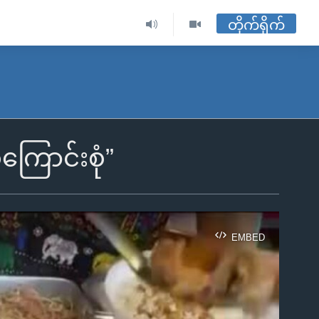
တိုက်ရိုက်
ကြောင်းစုံ”
EMBED