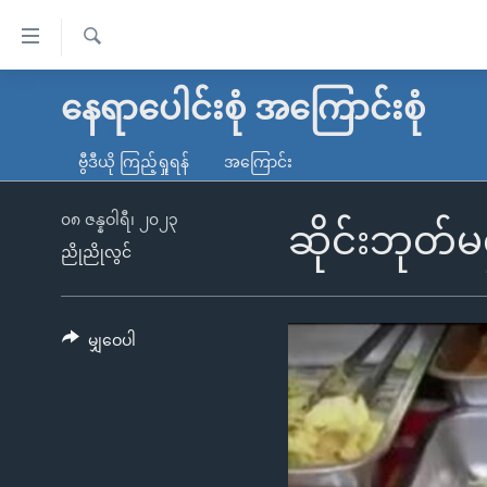
သုံး
ရ
ရှာဖွေ
လွယ်ကူ
မူလစာမျက်နှာ
နေရာပေါင်းစုံ အကြောင်းစုံ
ရ
စေ
မြန်မာ
လာ
ဗွီဒီယို ကြည့်ရှုရန်
အကြောင်း
သည့်
ဒ်
ကမ္ဘာ့သတင်းများ
Link
ဗွီဒီယို
နိုင်ငံတကာ
၀၈ ဇန္နဝါရီ၊ ၂၀၂၃
ဆိုင်းဘုတ်မရ
များ
ညိုညိုလွင်
သတင်းလွတ်လပ်ခွင့်
အမေရိကန်
ပင်မ
ရပ်ဝန်းတခု လမ်းတခု အလွန်
တရုတ်
အကြောင်းအရာ
အင်္ဂလိပ်စာလေ့လာမယ်
အစ္စရေး-ပါလက်စတိုင်း
မျှဝေပါ
သို့
အပတ်စဉ်ကဏ္ဍများ
အမေရိကန်သုံးအီဒီယံ
ကျော်
ကြည့်
ရေဒီယိုနှင့်ရုပ်သံ အချက်အလက်များ
မကြေးမုံရဲ့ အင်္ဂလိပ်စာ
ရေဒီယို
ရန်
ရေဒီယို/တီဗွီအစီအစဉ်
ရုပ်ရှင်ထဲက အင်္ဂလိပ်စာ
တီဗွီ
ပင်မ