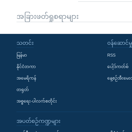
အခြားဖတ်ရှုစရာများ
သတင်း
၀န်ဆောင်မှ
မြန်မာ
RSS
နိုင်ငံတကာ
ပေါ့ဒ်ကတ်စ်
အမေရိကန်
နေ့စဉ်အီးမေ
တရုတ်
အစ္စရေး-ပါလက်စတိုင်း
အပတ်စဉ်ကဏ္ဍများ