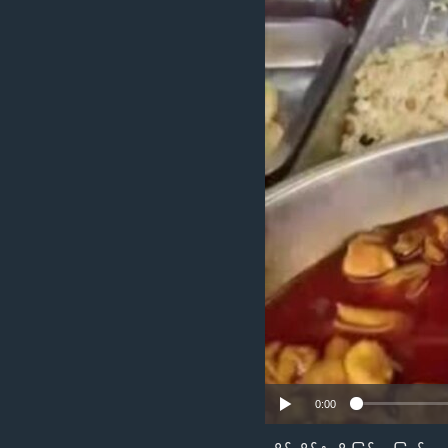
သုတပဒေသာ အင်္ဂလိပ်စာ
အ
ညွန်း
စာမျက်နှာ
သို့
ကျော်
ကြည့်
ရန်
ရှာဖွေ
ရန်
နေရာ
သို့
ကျော်
ရန်
0:00