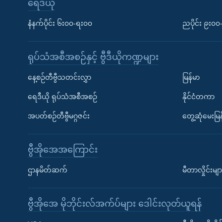
ရေဒီယို
နံနက်ပိုင်း ၆း၀၀-ရး၀၀
ညပိုင်း ၉း၀
ရုပ်သံအစီအစဉ်နှင့် ဗွီဒီယိုကဏ္ဍများ
နေ့စဉ်တီဗွီသတင်းလွှာ
မြန်မာ
ရေဒီယို ရုပ်သံအစီအစဉ်
နိုင်ငံတကာ
အပတ်စဉ်တီဗွီမဂ္ဂဇင်း
တွေ့ဆုံမေးမြန
ဗွီအိုအေအကြောင်း
ဌာနမိတ်ဆက်
မီတာလှိုင်းမျာ
ဗွီအိုအေ မိုဘိုင်းလ်အက်ပ်များ ဒေါင်းလုတ်ယူရန်
Learning English