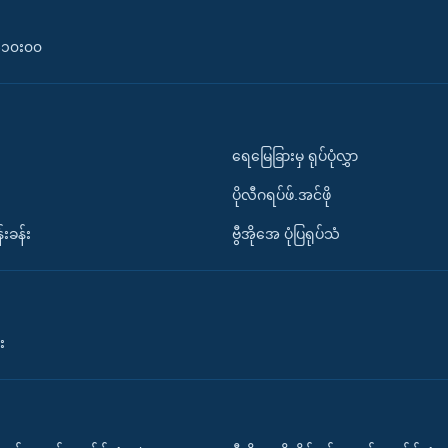
၀-၁၀း၀၀
ရေမြေခြားမှ ရုပ်ပုံလွှာ
ပိုလီဂရပ်ဖ်.အင်ဖို
်းခန်း
ဗွီအိုအေ ပုံပြရုပ်သံ
း