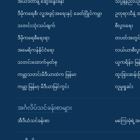
အယ်ဒီတာနဲ့ ဆွေးနွေးခန်း
သိပ္ပံနဲ့နည်း
ဒီမိုကရေစီ၊ လူ့အခွင့်အရေးနှင့် ခေတ်ပြိုင်ကမ္ဘာ
ဥတုရာသီနဲ့ 
သတင်းသုံးသပ်ချက်
စီးပွားရေး
ဒီမိုကရေစီရေးရာ
တပတ်အတွင်
အမေရိကန်နိုင်ငံရေး
လယ်ယာစီးပွ
သတင်းထောက်မှတ်စု
ယူကရိန်း၊ မြန
ကမ္ဘာ့သတင်းမီဒီယာထဲက မြန်မာ
ထူးခြားဆန်း
ကမ္ဘာ့ မြန်မာ့ မီဒီယာမြင်ကွင်း
လူမှုရှုခင်း
အင်္ဂလိပ်သင်ခန်းစာများ
အီဒီယံသင်ခန်းစာ
မကြေးမုံရဲ့အင