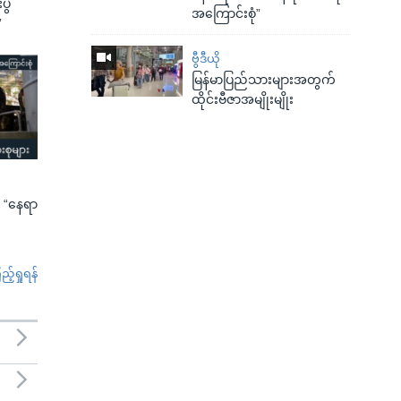
ွဲ
အကြောင်းစုံ”
”
ဗွီဒီယို
မြန်မာပြည်သားများအတွက်
ထိုင်းဗီဇာအမျိုးမျိုး
း “နေရာ
်ရှုရန်