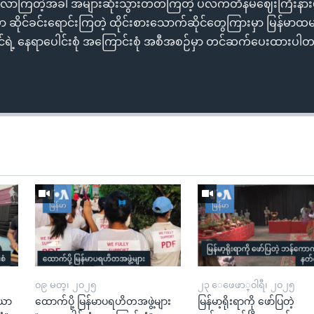
ြည်က လာကြတဲ့အခါ အများဆုံးသွားတတ်ကြတဲ့ ပလက်တီနမ်ဈေးကြီးနားမှာ 
ှာ ဆိုင်ခင်းရောင်းကြတဲ့ ထိုင်းစားသောက်ဆိုင်တွေကြားမှာ မြန်မာထ
င်ရဲ့ နေရာပေါင်းစုံ အကြောင်းစုံ အစီအစဉ်မှာ တင်ဆက်ပေးထားပါ
၀၉ မတ္၊ ၂၀၂၅
၂၃ ေဖေဖာ္၀ါရီ၊ ၂၀၂၅
ယော
ထောက်ပို့ မြန်မာပရဟိတအဖွဲ့များ
မြန်မာ့ရိုးရာကို ဖော်ပြတဲ့