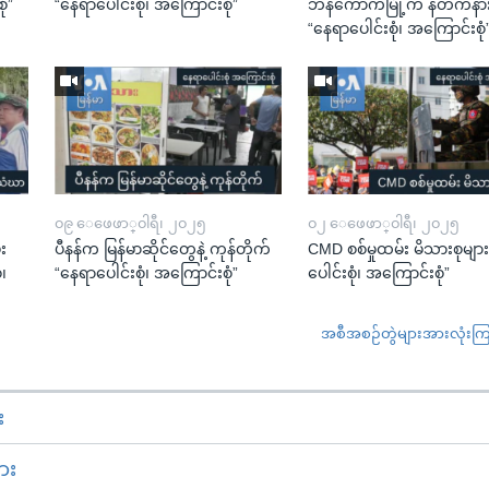
ုံ”
“နေရာပေါင်းစုံ၊ အကြောင်းစုံ”
ဘန်ကောက်မြို့က နတ်ကနားပ
“နေရာပေါင်းစုံ၊ အကြောင်းစုံ
၀၉ ေဖေဖာ္၀ါရီ၊ ၂၀၂၅
၀၂ ေဖေဖာ္၀ါရီ၊ ၂၀၂၅
ုး
ပီနန်က မြန်မာဆိုင်တွေနဲ့ ကုန်တိုက်
CMD စစ်မှုထမ်း မိသားစုမျာ
၊
“နေရာပေါင်းစုံ၊ အကြောင်းစုံ”
ပေါင်းစုံ၊ အကြောင်းစုံ”
အစီအစဉ်တွဲများအားလုံးကြည့
း
ား