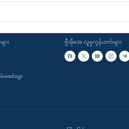
ုများ
ဗွီအိုအေ လူမှုကွန်ယက်များ
းလ်သတင်းလွှာ