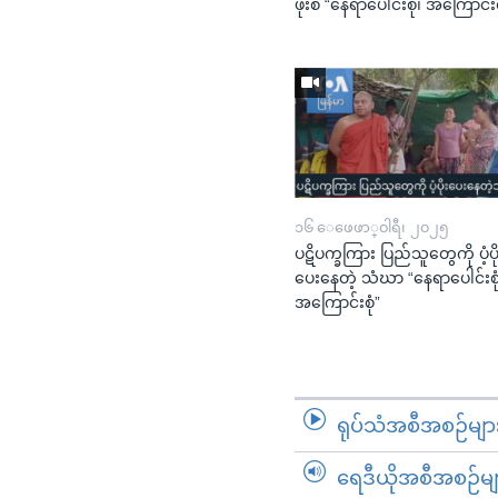
ဖိုးစံ “နေရာပေါင်းစုံ၊ အကြောင်းစ
၁၆ ေဖေဖာ္၀ါရီ၊ ၂၀၂၅
ပဋိပက္ခကြား ပြည်သူတွေကို ပံ့ပိ
ပေးနေတဲ့ သံဃာ “နေရာပေါင်းစုံ
အကြောင်းစုံ”
ရုပ်သံအစီအစဉ်မျာ
ရေဒီယိုအစီအစဉ်မျ