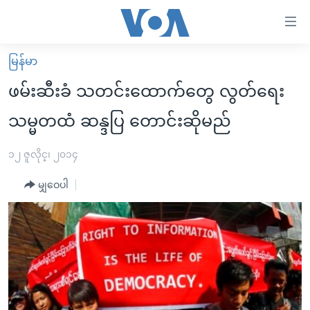
သုံး
ရ
လွယ်ကူ
မြန်မာ
မူလစာမျက်နှာ
စေ
ဖမ်းဆီးခံ သတင်းထောက်တွေ လွတ်ရေး
မြန်မာ
သည့်
သမ္မတထံ ဆန္ဒပြ တောင်းဆိုမည်
ကမ္ဘာ့သတင်းများ
Link
ဗွီဒီယို
နိုင်ငံတကာ
၁၂ ဇူလိုင္၊ ၂၀၁၄
များ
သတင်းလွတ်လပ်ခွင့်
အမေရိကန်
ပင်မ
မျှဝေပါ
ရပ်ဝန်းတခု လမ်းတခု အလွန်
တရုတ်
အကြောင်းအရာ
သို့
အင်္ဂလိပ်စာလေ့လာမယ်
အစ္စရေး-ပါလက်စတိုင်း
ကျော်
အပတ်စဉ်ကဏ္ဍများ
အမေရိကန်သုံးအီဒီယံ
ကြည့်
ရေဒီယိုနှင့်ရုပ်သံ အချက်အလက်များ
မကြေးမုံရဲ့ အင်္ဂလိပ်စာ
ရေဒီယို
ရန်
ပင်မ
ရေဒီယို/တီဗွီအစီအစဉ်
ရုပ်ရှင်ထဲက အင်္ဂလိပ်စာ
တီဗွီ