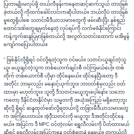
ပြတာမျိုးမလုပ်ဖို့ တယ်လီဖုန်းကနေတဆင့်ဆက်သွယ် တားမြစ်
ခဲ့တယ်လို့ ကိုထက်ခေါင်လင်းကဆိုပါတယ်။ ဘယ်လိုပဲ တားမြစ်
မှုတွေရှိပါစေ သတင်းမီဒီယာသမားတွေကို ဖမ်းဆီးပြီး နှစ်ရှည်
ထောင်ဒဏ်တွေချမှတ်နေတဲ့ လုပ်ရပ်ကို လက်မခံနိုင်ကြောင်း
ကန့်ကွက်ဆန္ဒပြမှာဖြစ်တယ်လို့ အလွတ်သတင်းထောက် မအိမွန်
ကျော်ကပြောပါတယ်။
" ဖြစ်နိုင်လို့ရှိရင် ဝင်လို့ရတဲ့သူက ဝင်မယ်။ သတင်းယူချင်တဲ့သူ
ယူ၊ မယူချင်တဲ့သူက တစ်ယောက်ချင်းစီ ဝင်ကြမယ်ပေါ့။ တစ်
တိုက် တစ်ယောက်စီ ဟိုမှာ ထိုင်နေမယ်။ ထိုင်နေပြီးတော့ ဒီ
အတိုင်း ဘာမှလည်း မနှောင့်ယှက်ဘူး။ ဘာဝတ်စုံမှလည်း ဝတ်
ထားမှာ မဟုတ်ဘူး။ သူတို့ ဒီသတင်းမယူဘူးပေ့ါနော်။ သဘော
ကတော့ ဒီနိုင်ငံတနိုင်ငံမှာ သမ္မတကို အယုံအကြည် မရှိတော့ဘူး
ဆိုလို့ ရှိရင် ဆန္ဒထုတ်ဖော်လို့ရတယ်လို့ တခြားမီဒီယာသမားတွေ
က အကြံပေးတယ်။ အဲ့ဒီ့သတင်းကို မယူဘူး ဒီအတိုင်းထိုင်နေ
မယ်။ အပြင်က ဒီ MPC ဝင်တဲ့လမ်း ရွှေလီလမ်းကို ပိတ်ထားမယ်
ဆိုရင် ရွှေလီလမ်းအပြင်ကနေ ဝတ်စုံတွေနဲ့ နေမယ်။ တကယ်လို့