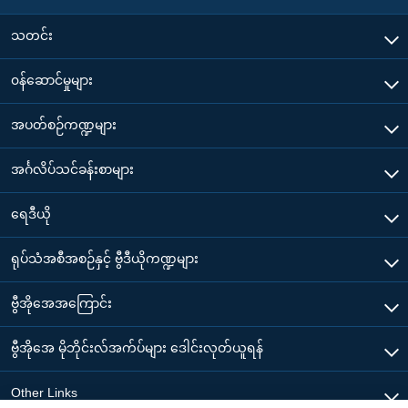
သတင်း
၀န်ဆောင်မှုများ
အပတ်စဉ်ကဏ္ဍများ
အင်္ဂလိပ်သင်ခန်းစာများ
ရေဒီယို
ရုပ်သံအစီအစဉ်နှင့် ဗွီဒီယိုကဏ္ဍများ
ဗွီအိုအေအကြောင်း
ဗွီအိုအေ မိုဘိုင်းလ်အက်ပ်များ ဒေါင်းလုတ်ယူရန်
Other Links