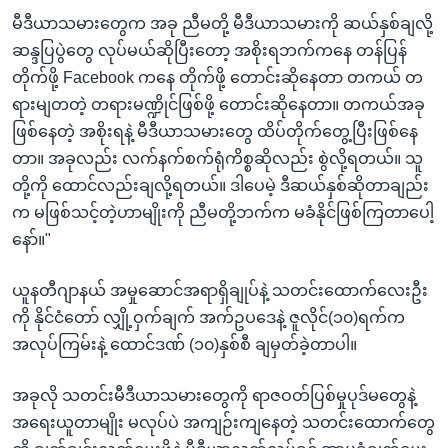
မီဒီယာသမားတွေက အခု ညီမတို့ မီဒီယာသမားကို ဆယ်နှစ်ချလို့
ဆန္ဒပြပွဲတွေ လုပ်မယ်ဆိုပြီးတော့ အစိုးရဘက်ကနေ တန်ပြန်
တိုက်ဖို့ Facebook ကနေ တိုက်ဖို့ တောင်းဆိုနေတာ တကယ် တ
ရားမျတတဲ့ တရားမဏ္ဍိုင်ဖြစ်ဖို့ တောင်းဆိုနေတာ။ တကယ်အခု
ဖြစ်နေတဲ့ အစိုးရနဲ့ မီဒီယာသမားတွေ ထိပ်တိုက်တွေ့ပြီးဖြစ်နေ
တာ။ အခုလည်း လက်နက်စက်ရုံကိစ္စဆိုလည်း စွဲလို့ရတယ်။ သူ
တို့ကို ထောင်လည်းချလို့ရတယ်။ ဒါပေမဲ့ ဒီဆယ်နှစ်ဆိုတာချည်း
က မဖြစ်သင့်တဲ့ဟာမျိုးကို ညီမတို့ဘက်က မခံနိုင်ဖြစ်ကြတာပေါ့
နော်။"
ယူနတီဂျာနယ် အမှုဆောင်အရာရှိချုပ်နဲ့ သတင်းထောက်လေးဦး
ကို နိုင်ငံတော် လျှို့ဝှက်ချက် အက်ဥပဒေနဲ့ ဇူလိုင်(၁၀)ရက်က
အလုပ်ကြမ်းနဲ့ ထောင်ဒဏ် (၁၀)နှစ်စီ ချမှတ်ခဲ့တာပါ။
အခုလို သတင်းမီဒီယာသမားတွေကို ရာဇဝတ်ပြစ်မှုပုဒ်မတွေနဲ့
အရေးယူတာမျိုး မလုပ်ပဲ အကျဉ်းကျနေတဲ့ သတင်းထောက်တွေ