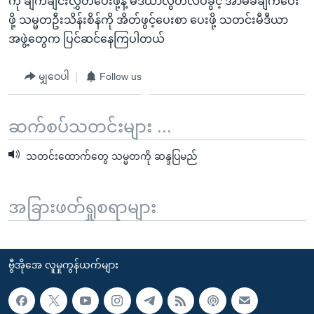
ကို ချက်ချင်းလွှတ်ပေးဖို့နဲ့ မီဒီယာလွတ်လပ်ခွင့် အာမခံချက်ပေး
ဖို့ သမ္မတဦးသိန်းစိန်ကို အိတ်ဖွင့်ပေးစာ ပေးဖို့ သတင်းမီဒီယာ
အဖွဲ့တွေက ပြင်ဆင်နေကြပါတယ်
မျှဝေပါ
Follow us
ဆက်စပ်သတင်းများ ...
သတင်းထောက်တွေ သမ္မတကို ဆန္ဒပြမည်
အခြားဖတ်ရှုစရာများ
ဗွီအိုအေ လူမှုကွန်ယက်များ