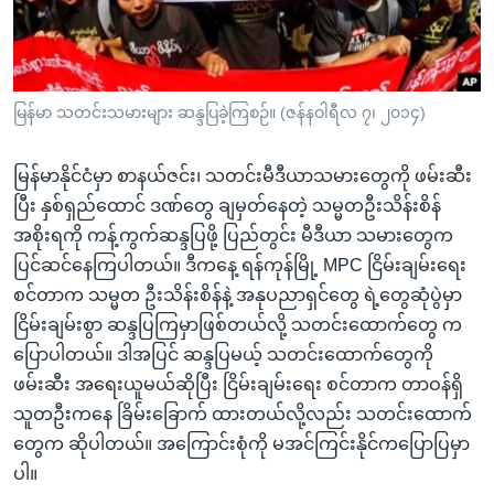
အ
သုတပဒေသာ အင်္ဂလိပ်စာ
ညွန်း
Learning English
စာမျက်နှာ
သို့
ဗွီအိုအေ လူမှုကွန်ယက်များ
မြန်မာ သတင်းသမားများ ဆန္ဒပြခဲ့ကြစဉ်။ (ဇန်နဝါရီလ ၇၊ ၂၀၁၄)
ကျော်
ကြည့်
မြန်မာနိုင်ငံမှာ စာနယ်ဇင်း၊ သတင်းမီဒီယာသမားတွေကို ဖမ်းဆီး
ရန်
ဘာသာစကားများ
ပြီး နှစ်ရှည်ထောင် ဒဏ်တွေ ချမှတ်နေတဲ့ သမ္မတဦးသိန်းစိန်
ရှာဖွေ
အစိုးရကို ကန့်ကွက်ဆန္ဒပြဖို့ ပြည်တွင်း မီဒီယာ သမားတွေက
ရန်
ပြင်ဆင်နေကြပါတယ်။ ဒီကနေ့ ရန်ကုန်မြို့ MPC ငြိမ်းချမ်းရေး
နေရာ
စင်တာက သမ္မတ ဦးသိန်းစိန်နဲ့ အနုပညာရှင်တွေ ရဲ့တွေဆုံပွဲမှာ
သို့
ငြိမ်းချမ်းစွာ ဆန္ဒပြကြမှာဖြစ်တယ်လို့ သတင်းထောက်တွေ က
ကျော်
ပြောပါတယ်။ ဒါအပြင် ဆန္ဒပြမယ့် သတင်းထောက်တွေကို
ရန်
ဖမ်းဆီး အရေးယူမယ်ဆိုပြီး ငြိမ်းချမ်းရေး စင်တာက တာဝန်ရှိ
သူတဦးကနေ ခြိမ်းခြောက် ထားတယ်လို့လည်း သတင်းထောက်
တွေက ဆိုပါတယ်။ အကြောင်းစုံကို မအင်ကြင်းနိုင်ကပြောပြမှာ
ပါ။