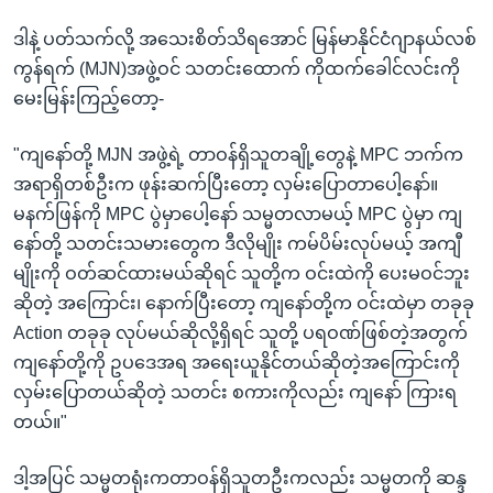
ဒါနဲ့ ပတ်သက်လို့ အသေးစိတ်သိရအောင် မြန်မာနိုင်ငံဂျာနယ်လစ်
ကွန်ရက် (MJN)အဖွဲ့ဝင် သတင်းထောက် ကိုထက်ခေါင်လင်းကို
မေးမြန်းကြည့်တော့-
"ကျနော်တို့ MJN အဖွဲ့ရဲ့ တာဝန်ရှိသူတချို့တွေနဲ့ MPC ဘက်က
အရာရှိတစ်ဦးက ဖုန်းဆက်ပြီးတော့ လှမ်းပြောတာပေါ့နော်။
မနက်ဖြန်ကို MPC ပွဲမှာပေါ့နော် သမ္မတလာမယ့် MPC ပွဲမှာ ကျ
နော်တို့ သတင်းသမားတွေက ဒီလိုမျိုး ကမ်ပိမ်းလုပ်မယ့် အကျီ
မျိုးကို ဝတ်ဆင်ထားမယ်ဆိုရင် သူတို့က ဝင်းထဲကို ပေးမဝင်ဘူး
ဆိုတဲ့ အကြောင်း၊ နောက်ပြီးတော့ ကျနော်တို့က ဝင်းထဲမှာ တခုခု
Action တခုခု လုပ်မယ်ဆိုလို့ရှိရင် သူတို့ ပရဝဏ်ဖြစ်တဲ့အတွက်
ကျနော်တို့ကို ဥပဒေအရ အရေးယူနိုင်တယ်ဆိုတဲ့အကြောင်းကို
လှမ်းပြောတယ်ဆိုတဲ့ သတင်း စကားကိုလည်း ကျနော် ကြားရ
တယ်။"
ဒါ့အပြင် သမ္မတရုံးကတာဝန်ရှိသူတဦးကလည်း သမ္မတကို ဆန္ဒ