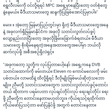
ရွှေလီလမ်းကို ဝင်လို့ရရင် MPC အရှေ့မှာနေပြီးတော့ ဝတ်စုံတွေ
နဲ့နေမယ်။ မီဒီယာသမားတွေ ဆန္ဒကိုပြဖြစ်အောင်ပြမှာပါ။"
မေး။ ။ အဲ့တော့ မြန်မာပြည်တွင်းမှာ ရှိတဲ့ မီဒီယာသမားတွေအနေ
နဲ့ အခုလက်ရှိမြန်မာနိုင်ငံက အခုလို သတင်းလွတ်လပ်ခွင့်
လျော့နည်းလာပြီးတော့ အခုလိုခြိမ်းခြောက်ခံရတယ်။ မီဒီယာ
သမားတွေ စိုးရိမ်နေရတဲ့အနေအထားတွေအပေါ်မှာ ဘယ်လို
ဆက်လုပ်ဖို့ အစီအစဉ်ရှိလဲရှင့်။
"အခုကတော့ သူတို့က လုပ်ပြတာပေါ့နော် အရှေ့ကနေ DVB
သတင်းထောက်ကို ဖမ်းတယ်။ Eleven က ကောင်မလေးကို ဖမ်း
ပစ်တယ်။ လာမထိနဲ့ ထိလို့ရှိရင် ဒီလိုမျိုးဖြစ်မယ်ဆိုတဲ့သဘော
မျိုး။ ညီမတို့ သတင်းသမားတွေက သတင်းလွတ်လပ်ခွင့်တောင်း
တယ် ဆိုတာက ပရမ်းပတာ လုပ်ချင်တိုင်းလုပ် ရေးချင်တိုင်း ရေး
ဖို့ ညီမတို့က တောင်းနေတာမဟုတ်ဘူး။ ကိုယ်ရသင့်ရထိုက်တာ
ကိုယ်ဖော်ပြသင့်တာ ဖော်ပြနိုင်ဖို့ အတွက် တောင်းနေတာ။