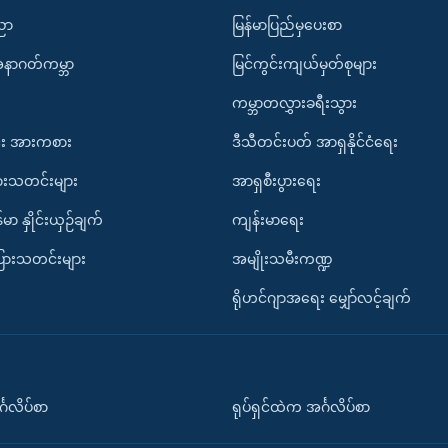
ပညာ
မြန်မာပြည်မှပေးစာ
အနာဂတ်ကမ္ဘာ
မြင်ကွင်းကျယ်မှတ်စုများ
ကမ္ဘာတလွှားခရီးသွား
း အားကစား
ဒီသီတင်းပတ် အာရှနိုင်ငံရေး
ားသတင်းများ
အာရှစီးပွားရေး
်မာ နှိုင်းယှဉ်ချက်
ကျန်းမာရေး
ပြားသတင်းများ
အမျိုးသမီးကဏ္ဍ
ရိုဟင်ဂျာအရေး မျှော်လင့်ချက်
်္ဂလိပ်စာ
ရုပ်ရှင်ထဲက အင်္ဂလိပ်စာ