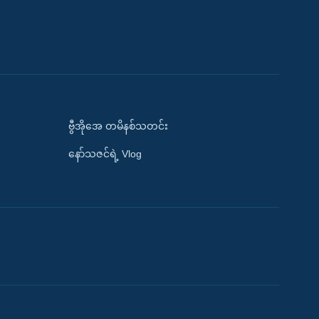
ဗွီအိုအေ တမိနစ်သတင်း
နော်သဇင်ရဲ့ Vlog