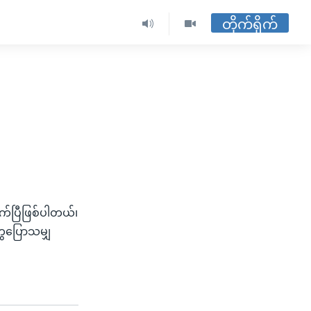
တိုက်ရိုက်
ုက်ပြီဖြစ်ပါတယ်၊
ွေပြောသမျှ