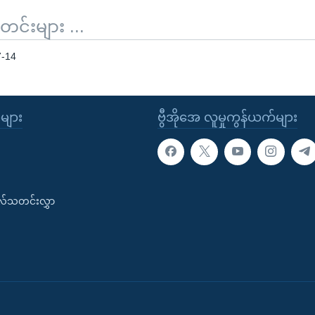
်းများ ...
7-14
ုများ
ဗွီအိုအေ လူမှုကွန်ယက်များ
းလ်သတင်းလွှာ