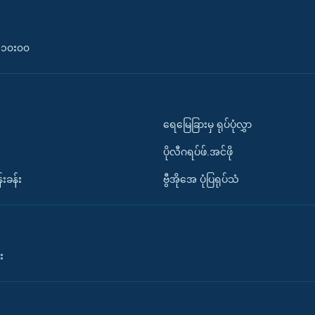
၀-၁၀း၀၀
ရေမြေခြားမှ ရုပ်ပုံလွှာ
ပိုလီဂရပ်ဖ်.အင်ဖို
်းခန်း
ဗွီအိုအေ ပုံပြရုပ်သံ
း