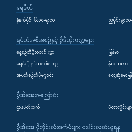
ရေဒီယို
နံနက်ပိုင်း ၆း၀၀-ရး၀၀
ညပိုင်း ၉း၀
ရုပ်သံအစီအစဉ်နှင့် ဗွီဒီယိုကဏ္ဍများ
နေ့စဉ်တီဗွီသတင်းလွှာ
မြန်မာ
ရေဒီယို ရုပ်သံအစီအစဉ်
နိုင်ငံတကာ
အပတ်စဉ်တီဗွီမဂ္ဂဇင်း
တွေ့ဆုံမေးမြန
ဗွီအိုအေအကြောင်း
ဌာနမိတ်ဆက်
မီတာလှိုင်းမျာ
ဗွီအိုအေ မိုဘိုင်းလ်အက်ပ်များ ဒေါင်းလုတ်ယူရန်
Learning English