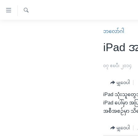
သုံး
ရ
ရှာဖွေ
လွယ်ကူ
မူလစာမျက်နှာ
ဘလော်ဂါ
ရ
စေ
မြန်မာ
လာ
iPad အတ
သည့်
ဒ်
ကမ္ဘာ့သတင်းများ
Link
ဗွီဒီယို
နိုင်ငံတကာ
၀၇ ဧၿပီ၊ ၂၀၁၄
များ
သတင်းလွတ်လပ်ခွင့်
အမေရိကန်
ပင်မ
မျှဝေပါ
ရပ်ဝန်းတခု လမ်းတခု အလွန်
တရုတ်
အကြောင်းအရာ
အင်္ဂလိပ်စာလေ့လာမယ်
iPad သုံးသူတွေအ
အစ္စရေး-ပါလက်စတိုင်း
သို့
iPad ပေါ်မှာ အပ
အပတ်စဉ်ကဏ္ဍများ
အမေရိကန်သုံးအီဒီယံ
ကျော်
အစီအစဉ်မှာ သိ
ကြည့်
ရေဒီယိုနှင့်ရုပ်သံ အချက်အလက်များ
မကြေးမုံရဲ့ အင်္ဂလိပ်စာ
ရေဒီယို
ရန်
ရေဒီယို/တီဗွီအစီအစဉ်
မျှဝေပါ
ရုပ်ရှင်ထဲက အင်္ဂလိပ်စာ
တီဗွီ
ပင်မ