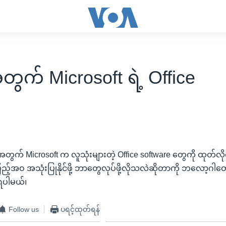
ွက် Microsoft ရဲ့ Office
တွက် Microsoft က လူသုံးများတဲ့ Office software တွေကို ထုတ်လိ
ြည့်အဝ အသုံးပြုနိုင်ဖို့ ဘာတွေလုပ်ဖို့လိုသလဲဆိုတာကို ဘလော့ဂါတ
ရပါမယ်၊
Follow us
ပရင့်ထုတ်ရန်