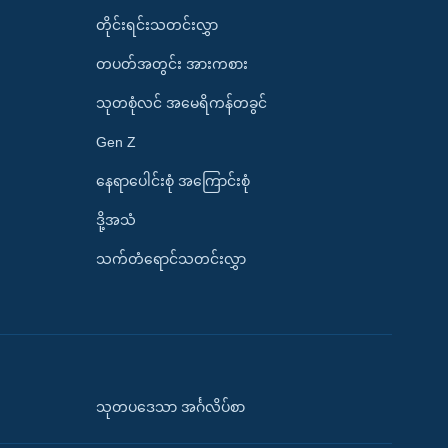
တိုင်းရင်းသတင်းလွှာ
တပတ်အတွင်း အားကစား
သုတစုံလင် အမေရိကန်တခွင်
Gen Z
နေရာပေါင်းစုံ အကြောင်းစုံ
ဒို့အသံ
သက်တံရောင်သတင်းလွှာ
သုတပဒေသာ အင်္ဂလိပ်စာ