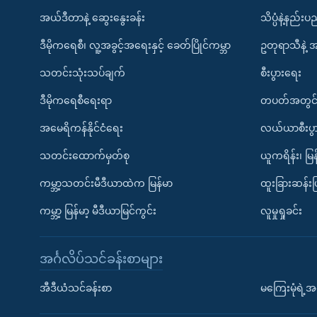
အယ်ဒီတာနဲ့ ဆွေးနွေးခန်း
သိပ္ပံနဲ့နည်း
ဒီမိုကရေစီ၊ လူ့အခွင့်အရေးနှင့် ခေတ်ပြိုင်ကမ္ဘာ
ဥတုရာသီနဲ့ 
သတင်းသုံးသပ်ချက်
စီးပွားရေး
ဒီမိုကရေစီရေးရာ
တပတ်အတွင်
အမေရိကန်နိုင်ငံရေး
လယ်ယာစီးပွ
သတင်းထောက်မှတ်စု
ယူကရိန်း၊ မြန
ကမ္ဘာ့သတင်းမီဒီယာထဲက မြန်မာ
ထူးခြားဆန်း
ကမ္ဘာ့ မြန်မာ့ မီဒီယာမြင်ကွင်း
လူမှုရှုခင်း
အင်္ဂလိပ်သင်ခန်းစာများ
အီဒီယံသင်ခန်းစာ
မကြေးမုံရဲ့အင