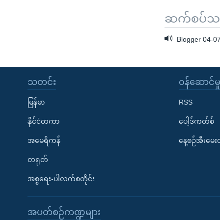
သုတပဒေသာ အင်္ဂလိပ်စာ
အ
ညွန်း
ဆက်စပ်သတင
စာမျက်နှာ
Blogger 04-0
သို့
ကျော်
ကြည့်
သတင်း
၀န်ဆောင်မှ
ရန်
ရှာဖွေ
မြန်မာ
RSS
ရန်
နိုင်ငံတကာ
ပေါ့ဒ်ကတ်စ်
နေရာ
သို့
အမေရိကန်
နေ့စဉ်အီးမေ
ကျော်
တရုတ်
ရန်
အစ္စရေး-ပါလက်စတိုင်း
အပတ်စဉ်ကဏ္ဍများ