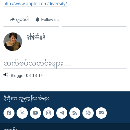
အ
http://www.apple.com/diversity/
သုတပဒေသာ အင်္ဂလိပ်စာ
ညွန်း
Learning English
စာမျက်နှာ
မျှဝေပါ
Follow us
သို့
ဗွီအိုအေ လူမှုကွန်ယက်များ
ကျော်
စုမြတ်မွန်
ကြည့်
ရန်
ဘာသာစကားများ
ရှာဖွေ
ဆက်စပ်သတင်းများ ...
ရန်
နေရာ
Blogger 08-18-14
သို့
ကျော်
ရန်
ဗွီအိုအေ လူမှုကွန်ယက်များ
သတင်း