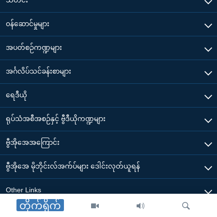
၀န်ဆောင်မှုများ
အပတ်စဉ်ကဏ္ဍများ
အင်္ဂလိပ်သင်ခန်းစာများ
ရေဒီယို
ရုပ်သံအစီအစဉ်နှင့် ဗွီဒီယိုကဏ္ဍများ
ဗွီအိုအေအကြောင်း
ဗွီအိုအေ မိုဘိုင်းလ်အက်ပ်များ ဒေါင်းလုတ်ယူရန်
Other Links
တိုက်ရိုက်