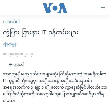
သုံး
ရ
လွယ်ကူ
ဘလော်ဂါ
မူလစာမျက်နှာ
စေ
ကွဲပြား ခြားနား IT ဝန်ထမ်းများ
မြန်မာ
သည့်
ကမ္ဘာ့သတင်းများ
စုမြတ်မွန်
Link
ဗွီဒီယို
နိုင်ငံတကာ
၁၈ ၾသဂုတ္၊ ၂၀၁၄
များ
သတင်းလွတ်လပ်ခွင့်
အမေရိကန်
မျှဝေပါ
ပင်မ
ရပ်ဝန်းတခု လမ်းတခု အလွန်
တရုတ်
အကြောင်းအရာ
အာရှလူမျိုးတွေ ဒုတိယအများဆုံး ကြီးစိုးထားတဲ့ အမေရိကန်က
သို့
အင်္ဂလိပ်စာလေ့လာမယ်
အစ္စရေး-ပါလက်စတိုင်း
IT ကုမ္ပဏီကြီးတွေမှာ အမျိုးသားနဲ့ အမျိုးသမီးဝန်ထမ်း
ကျော်
အရေအတွက်က ၃ ချိုး ၁ ချိုးလောက် ကွာနေဆဲဖြစ်ပါတယ်၊ ဘာ
အပတ်စဉ်ကဏ္ဍများ
အမေရိကန်သုံးအီဒီယံ
ကြည့်
ကြောင့်လဲဆိုတာကို ဘလော့ဂါတွေပြောသမျှအစီအစဉ်မှာ သိရ
ရေဒီယိုနှင့်ရုပ်သံ အချက်အလက်များ
မကြေးမုံရဲ့ အင်္ဂလိပ်စာ
ရေဒီယို
ရန်
ပါမယ်၊
ပင်မ
ရေဒီယို/တီဗွီအစီအစဉ်
ရုပ်ရှင်ထဲက အင်္ဂလိပ်စာ
တီဗွီ