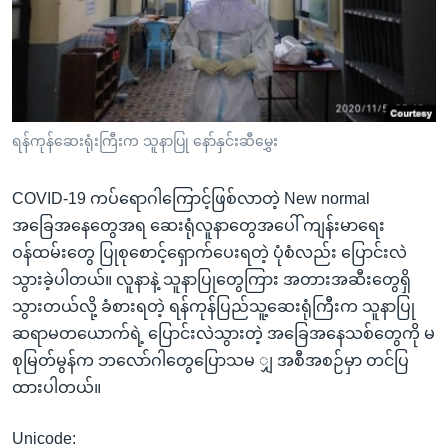
အ
သုတပဒေသာ အင်္ဂလိပ်စာ
ညွန်း
Learning English
စာမျက်နှာ
သို့
ဗွီအိုအေ လူမှုကွန်ယက်များ
ကျော်
ကြည့်
ရန်ကုန်ဆေးရုံးကြီးက သူနာပြု နော်နှင်းဆီမွှေး
ရန်
ဘာသာစကားများ
ရှာဖွေ
COVID-19 ကပ်ရောဂါကြောင့်ဖြစ်လာတဲ့ New normal
ရန်
အခြေအနေတွေအရ ဆေးရုံလူနာတွေအပေါ် ကျန်းမာရေး
နေရာ
ဝန်ထမ်းတွေ ပြုစုစောင့်ရှောက်ပေးရတဲ့ ပုံစံလည်း ပြောင်းလဲ
သို့
သွားခဲ့ပါတယ်။ လူနာနဲ့ သူနာပြုတွေကြား အတားအဆီးတွေရှိ
ကျော်
သွားတယ်လို့ ခံစားရတဲ့ ရန်ကုန်ပြည်သူ့ဆေးရုံကြီးက သူနာပြု
ရန်
ဆရာမတယောက်ရဲ့ ပြောင်းလဲသွားတဲ့ အခြေအနေသစ်တွေကို မ
စုမြတ်မွန်က ဘလော်ဂါတွေပြောသမ ျှ အစီအစဉ်မှာ တင်ပြ
ထားပါတယ်။
Unicode: