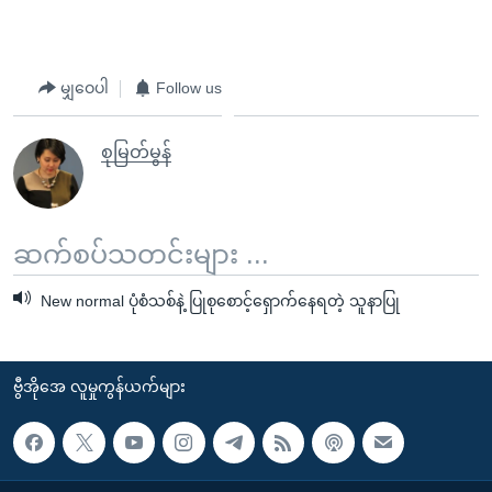
မျှဝေပါ
Follow us
စုမြတ်မွန်
ဆက်စပ်သတင်းများ ...
New normal ပုံစံသစ်နဲ့ ပြုစုစောင့်ရှောက်နေရတဲ့ သူနာပြု
ဗွီအိုအေ လူမှုကွန်ယက်များ