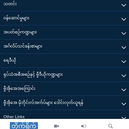
သတင်း
၀န်ဆောင်မှုများ
အပတ်စဉ်ကဏ္ဍများ
အင်္ဂလိပ်သင်ခန်းစာများ
ရေဒီယို
ရုပ်သံအစီအစဉ်နှင့် ဗွီဒီယိုကဏ္ဍများ
ဗွီအိုအေအကြောင်း
ဗွီအိုအေ မိုဘိုင်းလ်အက်ပ်များ ဒေါင်းလုတ်ယူရန်
Other Links
တိုက်ရိုက်