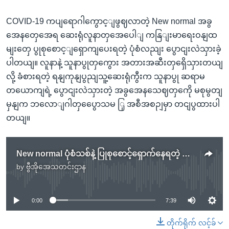
COVID-19 ကပျရောဂါကွောင့ျဖွဈလာတဲ့ New normal အခွ
အေနတှေအေရ ဆေးရုံလူနာတှအေပေါျ ကနြျးမာရေးဝနျထ
မျးတှေ ပွုစုစောင့ျရှောကျပေးရတဲ့ ပုံစံလညျး ပွောငျးလဲသှားခဲ့
ပါတယျ။ လူနာနဲ့ သူနာပွုတှကွေား အတားအဆီးတှရှေိသှားတယျ
လို့ ခံစားရတဲ့ ရနျကုနျပွညျသူ့ဆေးရုံကွီးက သူနာပွု ဆရာမ
တယောကျရဲ့ ပွောငျးလဲသှားတဲ့ အခွအေနသေဈတှကေို မစုမွတျ
မှနျက ဘလောျဂါတှပွေောသမ ြှ အစီအစဉျမှာ တငျပွထားပါ
တယျ။
New normal ပုံစံသစ်နဲ့ ပြုစုစောင့်ရှောက်နေရတဲ့ သူနာပြု
by
ဗွီအိုအေသတင်းဌာန
No media source currently available
0:00
7:39
တိုက်ရိုက် လင့်ခ်