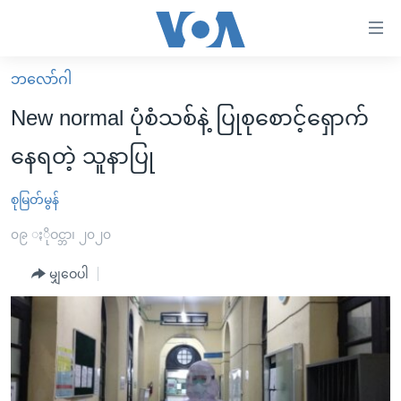
သုံး
ရ
လွယ်ကူ
ဘလော်ဂါ
မူလစာမျက်နှာ
စေ
New normal ပုံစံသစ်နဲ့ ပြုစုစောင့်ရှောက်
မြန်မာ
သည့်
နေရတဲ့ သူနာပြု
ကမ္ဘာ့သတင်းများ
Link
ဗွီဒီယို
နိုင်ငံတကာ
စုမြတ်မွန်
များ
သတင်းလွတ်လပ်ခွင့်
အမေရိကန်
၀၉ ႏိုဝင္ဘာ၊ ၂၀၂၀
ပင်မ
ရပ်ဝန်းတခု လမ်းတခု အလွန်
တရုတ်
အကြောင်းအရာ
မျှဝေပါ
သို့
အင်္ဂလိပ်စာလေ့လာမယ်
အစ္စရေး-ပါလက်စတိုင်း
ကျော်
အပတ်စဉ်ကဏ္ဍများ
အမေရိကန်သုံးအီဒီယံ
ကြည့်
ရေဒီယိုနှင့်ရုပ်သံ အချက်အလက်များ
မကြေးမုံရဲ့ အင်္ဂလိပ်စာ
ရေဒီယို
ရန်
ပင်မ
ရေဒီယို/တီဗွီအစီအစဉ်
ရုပ်ရှင်ထဲက အင်္ဂလိပ်စာ
တီဗွီ