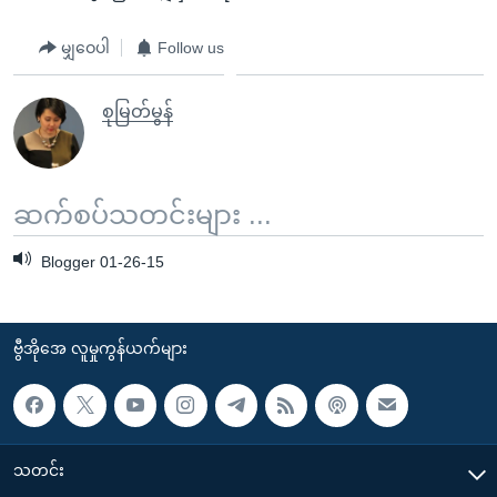
အ
သုတပဒေသာ အင်္ဂလိပ်စာ
ညွန်း
Learning English
မျှဝေပါ
Follow us
စာမျက်နှာ
သို့
ဗွီအိုအေ လူမှုကွန်ယက်များ
စုမြတ်မွန်
ကျော်
ကြည့်
ရန်
ဘာသာစကားများ
ဆက်စပ်သတင်းများ ...
ရှာဖွေ
ရန်
Blogger 01-26-15
နေရာ
သို့
ကျော်
ဗွီအိုအေ လူမှုကွန်ယက်များ
ရန်
သတင်း