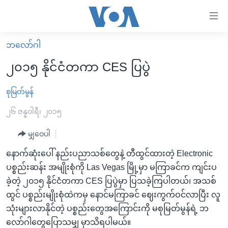
သုံး
ရ
လွယ်ကူ
ဘလော်ဂါ
မူလစာမျက်နှာ
စေ
၂၀၁၅ နိုင်ငံတကာ CES ပြပွဲ
မြန်မာ
သည့်
ကမ္ဘာ့သတင်းများ
စုမြတ်မွန်
Link
ဗွီဒီယို
နိုင်ငံတကာ
၂၆ ဇန္နဝါရီ၊ ၂၀၁၅
များ
သတင်းလွတ်လပ်ခွင့်
အမေရိကန်
မျှဝေပါ
ပင်မ
ရပ်ဝန်းတခု လမ်းတခု အလွန်
တရုတ်
အကြောင်းအရာ
နောက်ဆုံးပေါ် နည်းပညာသစ်တွေနဲ့ တီထွင်ထားတဲ့ Electronic
သို့
အင်္ဂလိပ်စာလေ့လာမယ်
အစ္စရေး-ပါလက်စတိုင်း
ပစ္စည်းဆန်း အမျိုးစုံကို Las Vegas မြို့မှာ မကြာခင်က ကျင်းပ
ကျော်
ခဲ့တဲ့ ၂၀၁၅ နိုင်ငံတကာ CES ပြပွဲမှာ ပြသခဲ့ကြပါတယ်၊ အသစ်
အပတ်စဉ်ကဏ္ဍများ
အမေရိကန်သုံးအီဒီယံ
ကြည့်
ထွင် ပစ္စည်းမျိုးစုံထဲကမှ နောင်မကြာခင် ဈေးကွက်ဝင်လာပြီး လူ
ရေဒီယိုနှင့်ရုပ်သံ အချက်အလက်များ
မကြေးမုံရဲ့ အင်္ဂလိပ်စာ
ရေဒီယို
ရန်
သုံးများလာနိုင်တဲ့ ပစ္စည်းတွေအကြောင်းကို မစုမြတ်မွန်ရဲ့ ဘ
ပင်မ
ရေဒီယို/တီဗွီအစီအစဉ်
ရုပ်ရှင်ထဲက အင်္ဂလိပ်စာ
တီဗွီ
လော်ဂါတွေပြောသမျှ မှာသိရပါမယ်။