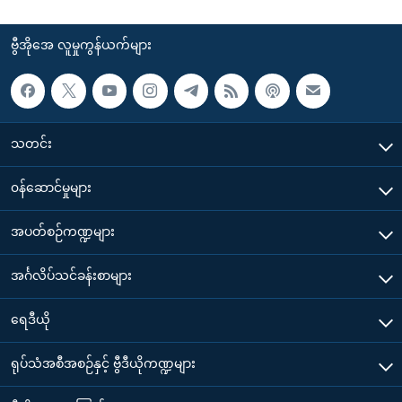
ဗွီအိုအေ လူမှုကွန်ယက်များ
သတင်း
၀န်ဆောင်မှုများ
အပတ်စဉ်ကဏ္ဍများ
အင်္ဂလိပ်သင်ခန်းစာများ
ရေဒီယို
ရုပ်သံအစီအစဉ်နှင့် ဗွီဒီယိုကဏ္ဍများ