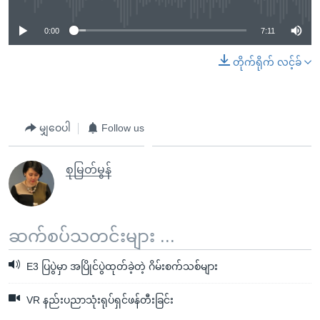
0:00
7:11
တိုက်ရိုက် လင့်ခ်
မျှဝေပါ
Follow us
စုမြတ်မွန်
ဆက်စပ်သတင်းများ ...
E3 ပြပွဲမှာ အပြိုင်ပွဲထုတ်ခဲ့တဲ့ ဂိမ်းစက်သစ်များ
VR နည်းပညာသုံးရုပ်ရှင်ဖန်တီးခြင်း