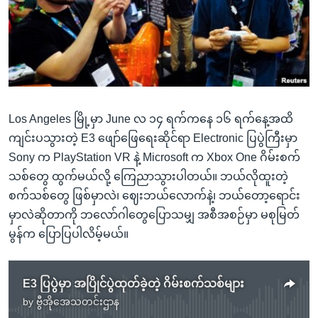
အ
သုတပဒေသာ အင်္ဂလိပ်စာ
ညွန်း
Learning English
စာမျက်နှာ
သို့
ဗွီအိုအေ လူမှုကွန်ယက်များ
ကျော်
ကြည့်
Los Angeles မြို့မှာ June လ ၁၄ ရက်ကနေ ၁၆ ရက်နေ့အထိ
ရန်
ဘာသာစကားများ
ကျင်းပသွားတဲ့ E3 ဖျော်ဖြေရေးဆိုင်ရာ Electronic ပြပွဲကြီးမှာ
ရှာဖွေ
Sony က PlayStation VR နဲ့ Microsoft က Xbox One ဂိမ်းစက်
ရန်
သစ်တွေ ထွက်မယ်လို့ ကြေညာသွားပါတယ်။ ဘယ်လိုထူးတဲ့
နေရာ
စက်သစ်တွေ ဖြစ်မှာလဲ၊ ဈေးဘယ်လောက်နဲ့၊ ဘယ်တော့ရောင်း
သို့
မှာလဲဆိုတာကို ဘလော်ဂါတွေပြောသမျှ အစီအစဉ်မှာ မစုမြတ်
ကျော်
မွန်က ပြောပြပါလိမ့်မယ်။
ရန်
E3 ပြပွဲမှာ အပြိုင်ပွဲထုတ်ခဲ့တဲ့ ဂိမ်းစက်သစ်များ
by
ဗွီအိုအေသတင်းဌာန
No media source currently available