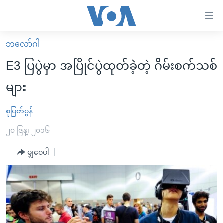
သုံး
ရ
လွယ်ကူ
ဘလော်ဂါ
မူလစာမျက်နှာ
စေ
E3 ပြပွဲမှာ အပြိုင်ပွဲထုတ်ခဲ့တဲ့ ဂိမ်းစက်သစ်
မြန်မာ
သည့်
များ
ကမ္ဘာ့သတင်းများ
Link
ဗွီဒီယို
နိုင်ငံတကာ
စုမြတ်မွန်
များ
သတင်းလွတ်လပ်ခွင့်
အမေရိကန်
၂၀ ဇြန္၊ ၂၀၁၆
ပင်မ
ရပ်ဝန်းတခု လမ်းတခု အလွန်
တရုတ်
အကြောင်းအရာ
မျှဝေပါ
သို့
အင်္ဂလိပ်စာလေ့လာမယ်
အစ္စရေး-ပါလက်စတိုင်း
ကျော်
အပတ်စဉ်ကဏ္ဍများ
အမေရိကန်သုံးအီဒီယံ
ကြည့်
ရေဒီယိုနှင့်ရုပ်သံ အချက်အလက်များ
မကြေးမုံရဲ့ အင်္ဂလိပ်စာ
ရေဒီယို
ရန်
ပင်မ
ရေဒီယို/တီဗွီအစီအစဉ်
ရုပ်ရှင်ထဲက အင်္ဂလိပ်စာ
တီဗွီ