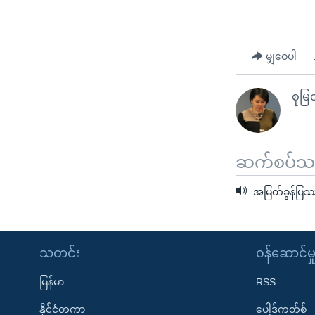
မျှဝေပါ
စုမြတ
ဆက်စပ်သတင
အမြတ်ခွန်ပြဿန
သတင်း
၀န်ဆောင်မှ
မြန်မာ
RSS
နိုင်ငံတကာ
ပေါ့ဒ်ကတ်စ်