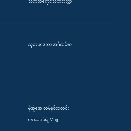
သက်တံရောင်သတင်းလွှာ
သုတပဒေသာ အင်္ဂလိပ်စာ
ဗွီအိုအေ တမိနစ်သတင်း
နော်သဇင်ရဲ့ Vlog