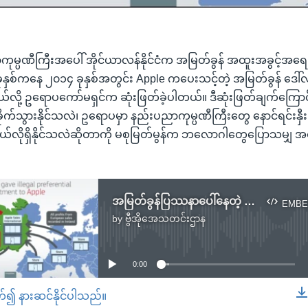
ုမ္ပဏီကြီးအပေါ် အိုင်ယာလန်နိုင်ငံက အမြတ်ခွန် အထူးအခွင့်အရ
၃ ခုနှစ်ကနေ ၂၀၁၄ ခုနှစ်အတွင်း Apple ကပေးသင့်တဲ့ အမြတ်ခွန် ဒေါ်လ
လို့ ဥရောပကော်မရှင်က ဆုံးဖြတ်ခဲ့ပါတယ်။ ဒီဆုံးဖြတ်ချက်ကြောင့
သွားနိုင်သလဲ၊ ဥရောပမှာ နည်းပညာကုမ္ပဏီကြီးတွေ နောင်ရင်းနှီးမြှ
ုရှိနိုင်သလဲဆိုတာကို မစုမြတ်မွန်က ဘလောဂါတွေပြောသမျှ အ
အမြတ်ခွန်ပြဿနာပေါ်နေတဲ့ Apple ကုမ္ပဏီ
EMBE
by
ဗွီအိုအေသတင်းဌာန
No media source currently available
0:00
တ်၍ နားဆင်နိုင်ပါသည်။
EMBED