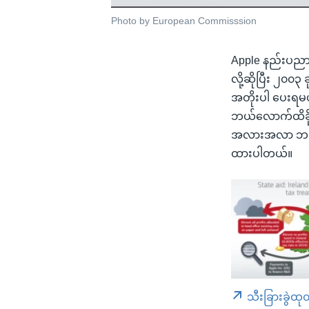
Photo by European Commisssion
Apple နည်းပညာက
လို့ဆိုပြီး ၂၀၀
အတိုးပါ ပေးရမယ်
ဘယ်လောက်ထိခိုက်
အလားအလာ ဘယ်လိ
ထားပါတယ်။
သီးခြားခွဲထု