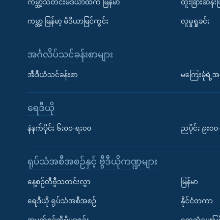
ကမ္ဘာ့သတင်းမီဒီယာထဲက မြန်မာ
ထူးခြားဆန်း
ကမ္ဘာ့ မြန်မာ့ မီဒီယာမြင်ကွင်း
လူမှုရှုခင်း
အင်္ဂလိပ်သင်ခန်းစာများ
အီဒီယံသင်ခန်းစာ
မကြေးမုံရဲ့အင
ရေဒီယို
နံနက်ပိုင်း ၆း၀၀-ရး၀၀
ညပိုင်း ၉း၀
ရုပ်သံအစီအစဉ်နှင့် ဗွီဒီယိုကဏ္ဍများ
နေ့စဉ်တီဗွီသတင်းလွှာ
မြန်မာ
ရေဒီယို ရုပ်သံအစီအစဉ်
နိုင်ငံတကာ
အပတ်စဉ်တီဗွီမဂ္ဂဇင်း
တွေ့ဆုံမေးမြန