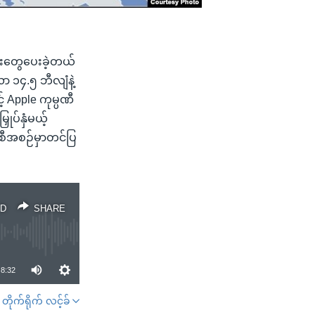
ေးတွေပေးခဲ့တယ်
ာ ၁၄.၅ ဘီလျံနဲ့
် Apple ကုမ္ပဏီ
ုပ်နှံမယ့်
စီအစဉ်မှာတင်ပြ
D
SHARE
8:32
တိုက်ရိုက် လင့်ခ်
SHARE