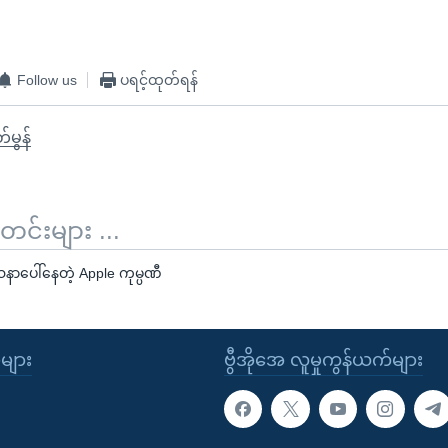
Follow us
ပရင့်ထုတ်ရန်
်မွန်
်းများ ...
ာပေါ်နေတဲ့ Apple ကုမ္ပဏီ
ုများ
ဗွီအိုအေ လူမှုကွန်ယက်များ