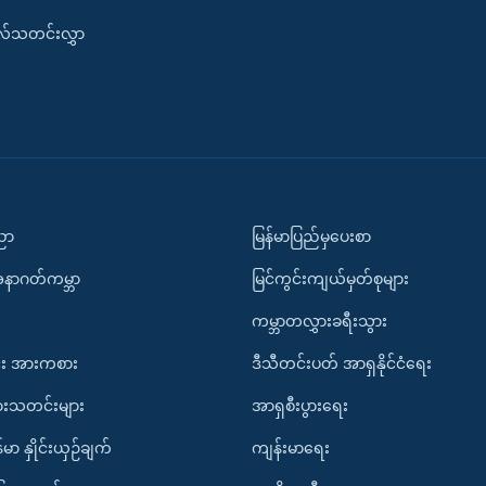
းလ်သတင်းလွှာ
ပညာ
မြန်မာပြည်မှပေးစာ
အနာဂတ်ကမ္ဘာ
မြင်ကွင်းကျယ်မှတ်စုများ
ကမ္ဘာတလွှားခရီးသွား
း အားကစား
ဒီသီတင်းပတ် အာရှနိုင်ငံရေး
ားသတင်းများ
အာရှစီးပွားရေး
်မာ နှိုင်းယှဉ်ချက်
ကျန်းမာရေး