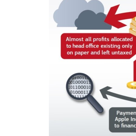
သုတပဒေသာ အင်္ဂလိပ်စာ
အ
ညွန်း
စာမျက်နှာ
သို့
ကျော်
ကြည့်
ရန်
ရှာဖွေ
ရန်
နေရာ
သို့
ကျော်
ရန်