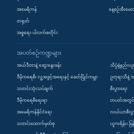
အမေရိကန်
နေ့စဉ်အီးမေ
တရုတ်
အစ္စရေး-ပါလက်စတိုင်း
အပတ်စဉ်ကဏ္ဍများ
အယ်ဒီတာနဲ့ ဆွေးနွေးခန်း
သိပ္ပံနဲ့နည်း
ဒီမိုကရေစီ၊ လူ့အခွင့်အရေးနှင့် ခေတ်ပြိုင်ကမ္ဘာ
ဥတုရာသီနဲ့ 
သတင်းသုံးသပ်ချက်
စီးပွားရေး
ဒီမိုကရေစီရေးရာ
တပတ်အတွင်
အမေရိကန်နိုင်ငံရေး
လယ်ယာစီးပွ
သတင်းထောက်မှတ်စု
ယူကရိန်း၊ မြန