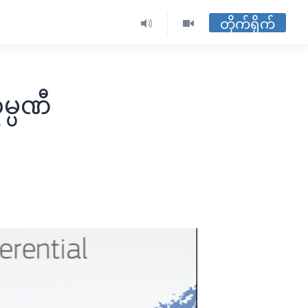
တိုက်ရိုက်
မ္ပဏီ