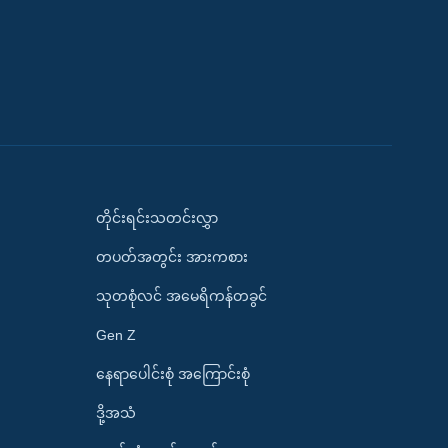
တိုင်းရင်းသတင်းလွှာ
တပတ်အတွင်း အားကစား
သုတစုံလင် အမေရိကန်တခွင်
Gen Z
နေရာပေါင်းစုံ အကြောင်းစုံ
ဒို့အသံ