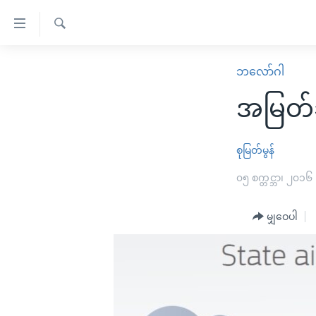
သုံး
ရ
ရှာဖွေ
လွယ်ကူ
မူလစာမျက်နှာ
ဘလော်ဂါ
ရ
စေ
မြန်မာ
လာ
အမြတ်ခ
သည့်
ဒ်
ကမ္ဘာ့သတင်းများ
Link
ဗွီဒီယို
နိုင်ငံတကာ
စုမြတ်မွန်
များ
သတင်းလွတ်လပ်ခွင့်
အမေရိကန်
၀၅ စက္တင္ဘာ၊ ၂၀၁၆
ပင်မ
ရပ်ဝန်းတခု လမ်းတခု အလွန်
တရုတ်
အကြောင်းအရာ
အင်္ဂလိပ်စာလေ့လာမယ်
မျှဝေပါ
အစ္စရေး-ပါလက်စတိုင်း
သို့
အပတ်စဉ်ကဏ္ဍများ
အမေရိကန်သုံးအီဒီယံ
ကျော်
ကြည့်
ရေဒီယိုနှင့်ရုပ်သံ အချက်အလက်များ
မကြေးမုံရဲ့ အင်္ဂလိပ်စာ
ရေဒီယို
ရန်
ရေဒီယို/တီဗွီအစီအစဉ်
ရုပ်ရှင်ထဲက အင်္ဂလိပ်စာ
တီဗွီ
ပင်မ