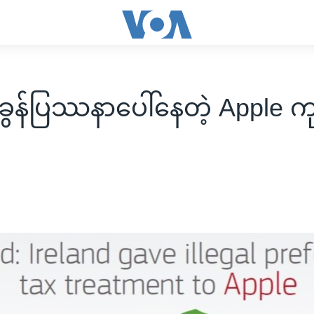
ွန်ပြဿနာပေါ်နေတဲ့ Apple ကု