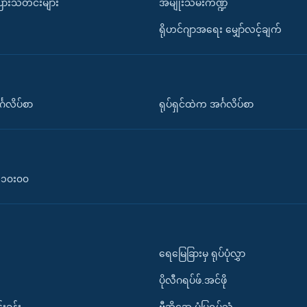
ပြားသတင်းများ
အမျိုးသမီးကဏ္ဍ
ရိုဟင်ဂျာအရေး မျှော်လင့်ချက်
်္ဂလိပ်စာ
ရုပ်ရှင်ထဲက အင်္ဂလိပ်စာ
၀-၁၀း၀၀
ရေမြေခြားမှ ရုပ်ပုံလွှာ
ပိုလီဂရပ်ဖ်.အင်ဖို
်းခန်း
ဗွီအိုအေ ပုံပြရုပ်သံ