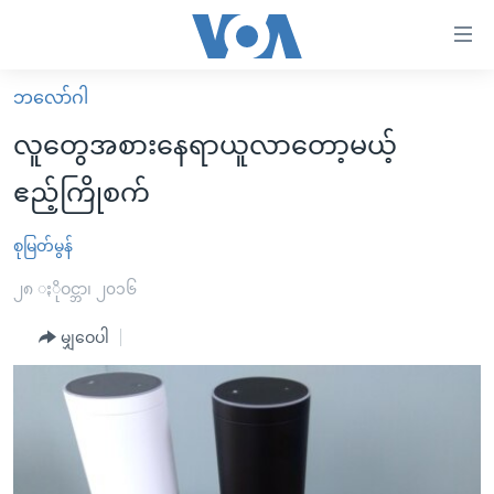
သုံး
ရ
လွယ်ကူ
ဘလော်ဂါ
မူလစာမျက်နှာ
စေ
လူတွေအစားနေရာယူလာတော့မယ့်
မြန်မာ
သည့်
ဧည့်ကြိုစက်
ကမ္ဘာ့သတင်းများ
Link
ဗွီဒီယို
နိုင်ငံတကာ
စုမြတ်မွန်
များ
သတင်းလွတ်လပ်ခွင့်
အမေရိကန်
၂၈ ႏိုဝင္ဘာ၊ ၂၀၁၆
ပင်မ
ရပ်ဝန်းတခု လမ်းတခု အလွန်
တရုတ်
အကြောင်းအရာ
မျှဝေပါ
သို့
အင်္ဂလိပ်စာလေ့လာမယ်
အစ္စရေး-ပါလက်စတိုင်း
ကျော်
အပတ်စဉ်ကဏ္ဍများ
အမေရိကန်သုံးအီဒီယံ
ကြည့်
ရေဒီယိုနှင့်ရုပ်သံ အချက်အလက်များ
မကြေးမုံရဲ့ အင်္ဂလိပ်စာ
ရေဒီယို
ရန်
ပင်မ
ရေဒီယို/တီဗွီအစီအစဉ်
ရုပ်ရှင်ထဲက အင်္ဂလိပ်စာ
တီဗွီ