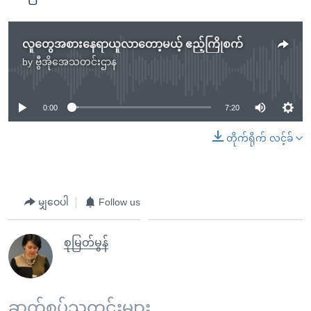
လူတွေအစားနေရာယူလာတော့မယ့် ဧည့်ကြိုစက်
by
ဗွီအိုအေသတင်းဌာန
No media source currently available
0:00
7:20
တိုက်ရိုက် လင့်ခ်
မျှဝေပါ
Follow us
စုမြတ်မွန်
ဆက်စပ်သတင်းများ ...