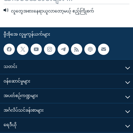
လူတွေအစားနေရာယူလာတော့မယ့် ဧည့်ကြိုစက်
ဗွီအိုအေ လူမှုကွန်ယက်များ
သတင်း
၀န်ဆောင်မှုများ
အပတ်စဉ်ကဏ္ဍများ
အင်္ဂလိပ်သင်ခန်းစာများ
ရေဒီယို