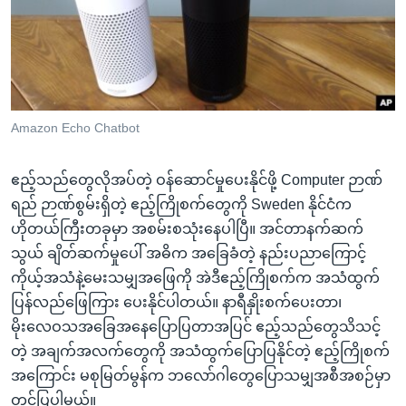
အ
သုတပဒေသာ အင်္ဂလိပ်စာ
ညွန်း
Learning English
စာမျက်နှာ
သို့
ဗွီအိုအေ လူမှုကွန်ယက်များ
ကျော်
ကြည့်
Amazon Echo Chatbot
ရန်
ဘာသာစကားများ
ရှာဖွေ
ဧည့်သည်တွေလိုအပ်တဲ့ ဝန်ဆောင်မှုပေးနိုင်ဖို့ Computer ဉာဏ်
ရန်
ရည် ဉာဏ်စွမ်းရှိတဲ့ ဧည့်ကြိုစက်တွေကို Sweden နိုင်ငံက
နေရာ
ဟိုတယ်ကြီးတခုမှာ အစမ်းစသုံးနေပါပြီ။ အင်တာနက်ဆက်
သို့
သွယ် ချိတ်ဆက်မှုပေါ် အဓိက အခြေခံတဲ့ နည်းပညာကြောင့်
ကျော်
ကိုယ့်အသံနဲ့မေးသမျှအဖြေကို အဲဒီဧည့်ကြိုစက်က အသံထွက်
ရန်
ပြန်လည်ဖြေကြား ပေးနိုင်ပါတယ်။ နာရီနှိုးစက်ပေးတာ၊
မိုးလေဝသအခြေအနေပြောပြတာအပြင် ဧည့်သည်တွေသိသင့်
တဲ့ အချက်အလက်တွေကို အသံထွက်ပြောပြနိုင်တဲ့ ဧည့်ကြိုစက်
အကြောင်း မစုမြတ်မွန်က ဘလော်ဂါတွေပြောသမျှအစီအစဉ်မှာ
တင်ပြပါမယ်။