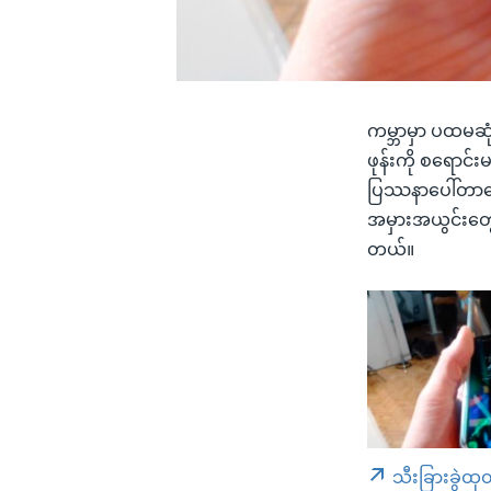
ကမ္ဘာမှာ ပထမဆုံ
ဖုန်းကို စရောင
ပြဿနာပေါ်တာကြေ
အမှားအယွင်းတွေ
တယ်။
သီးခြားခွဲထု