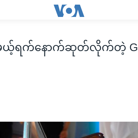
မယ့်ရက်နောက်ဆုတ်လိုက်တဲ့ G