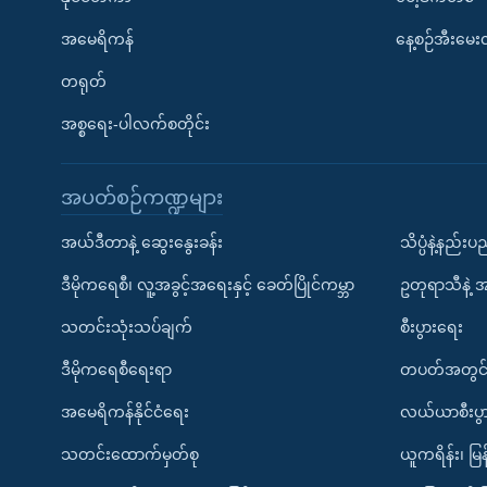
အမေရိကန်
နေ့စဉ်အီးမေ
တရုတ်
အစ္စရေး-ပါလက်စတိုင်း
အပတ်စဉ်ကဏ္ဍများ
အယ်ဒီတာနဲ့ ဆွေးနွေးခန်း
သိပ္ပံနဲ့နည်း
ဒီမိုကရေစီ၊ လူ့အခွင့်အရေးနှင့် ခေတ်ပြိုင်ကမ္ဘာ
ဥတုရာသီနဲ့ 
သတင်းသုံးသပ်ချက်
စီးပွားရေး
ဒီမိုကရေစီရေးရာ
တပတ်အတွင်
အမေရိကန်နိုင်ငံရေး
လယ်ယာစီးပွ
သတင်းထောက်မှတ်စု
ယူကရိန်း၊ မြန