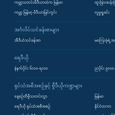
ကမ္ဘာ့သတင်းမီဒီယာထဲက မြန်မာ
ထူးခြားဆန်း
ကမ္ဘာ့ မြန်မာ့ မီဒီယာမြင်ကွင်း
လူမှုရှုခင်း
အင်္ဂလိပ်သင်ခန်းစာများ
အီဒီယံသင်ခန်းစာ
မကြေးမုံရဲ့အင
ရေဒီယို
နံနက်ပိုင်း ၆း၀၀-ရး၀၀
ညပိုင်း ၉း၀
ရုပ်သံအစီအစဉ်နှင့် ဗွီဒီယိုကဏ္ဍများ
နေ့စဉ်တီဗွီသတင်းလွှာ
မြန်မာ
ရေဒီယို ရုပ်သံအစီအစဉ်
နိုင်ငံတကာ