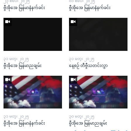
၂၃ ဧၿပီ၊ ၂၀၂၅
၀၁ ဧၿပီ၊ ၂၀၂၅
ဗွီအိုအေ မြန်မာနံနက်ခင်း
ဗွီအိုအေ မြန်မာနံနက်ခင်း
၃၁ မတ္၊ ၂၀၂၅
၃၁ မတ္၊ ၂၀၂၅
ဗွီအိုအေ မြန်မာညချမ်း
နေ့စဉ် တီဗွီသတင်းလွှာ
၃၁ မတ္၊ ၂၀၂၅
၃၀ မတ္၊ ၂၀၂၅
ဗွီအိုအေ မြန်မာနံနက်ခင်း
ဗွီအိုအေ မြန်မာညချမ်း