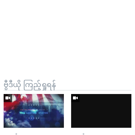
ဗွီဒီယို ကြည့်ရှုရန်