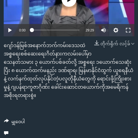
အ
သုတပဒေသာ အင်္ဂလိပ်စာ
ညွန်း
Learning English
စာမျက်နှာ
သို့
ဗွီအိုအေ လူမှုကွန်ယက်များ
0:00
29:29
ကျော်
ကြည့်
တိုက်ရိုက် လင့်ခ်
ဂျော်ဒန်မြစ်အနောက်ဘက်ကမ်းဒေသထဲ
ရန်
အစ္စရေးစစ်ဆေးရေးဂိတ်နားကလမ်းပေါ်မှာ
ဘာသာစကားများ
ရှာဖွေ
သေနတ်သမား ၃ ယောက်ပစ်ခတ်လို့ အစ္စရေး ၁ယောက်သေဆုံး
ရန်
ပြီး ၈ ယောက်ထက်မနည်း ဒဏ်ရာရ၊ မြန်မာနိုင်ငံထွက် ယူရေနီယံ
နေရာ
နဲ့ လက်နက်ထုတ်လုပ်နိုင်တဲ့ပလူတိုနီယံတွေကို ရောင်းဖို့ကြိုးစား
သို့
မှုနဲ့ ဂျပန်ရာကူဇာဂိုဏ်း ခေါင်းဆောင်တယောက်ကိုအမေရိကန်
ကျော်
အစိုးရတရားစွဲ။
ရန်
မျှဝေပါ