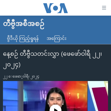
သုံး
ရ
လွယ်ကူ
တီဗွီအစီအစဉ်
မူလစာမျက်နှာ
စေ
မြန်မာ
ဗွီဒီယို ကြည့်ရှုရန်
အကြောင်း
သည့်
ကမ္ဘာ့သတင်းများ
Link
နေ့စဉ် တီဗွီသတင်းလွှာ (ဖေဖော်ဝါရီ ၂၂၊
ဗွီဒီယို
နိုင်ငံတကာ
များ
သတင်းလွတ်လပ်ခွင့်
အမေရိကန်
၂၀၂၄)
ပင်မ
ရပ်ဝန်းတခု လမ်းတခု အလွန်
တရုတ်
အကြောင်းအရာ
၂၂ ေဖေဖာ္၀ါရီ၊ ၂၀၂၄
သို့
အင်္ဂလိပ်စာလေ့လာမယ်
အစ္စရေး-ပါလက်စတိုင်း
ကျော်
အပတ်စဉ်ကဏ္ဍများ
အမေရိကန်သုံးအီဒီယံ
ကြည့်
ရေဒီယိုနှင့်ရုပ်သံ အချက်အလက်များ
မကြေးမုံရဲ့ အင်္ဂလိပ်စာ
ရေဒီယို
ရန်
ပင်မ
ရေဒီယို/တီဗွီအစီအစဉ်
ရုပ်ရှင်ထဲက အင်္ဂလိပ်စာ
တီဗွီ
No media source currently available