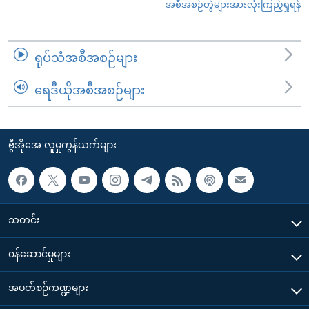
အစီအစဉ်တွဲများအားလုံးကြည့်ရှုရန်
ရုပ်သံအစီအစဉ်များ
ရေဒီယိုအစီအစဉ်များ
ဗွီအိုအေ လူမှုကွန်ယက်များ
သတင်း
၀န်ဆောင်မှုများ
အပတ်စဉ်ကဏ္ဍများ