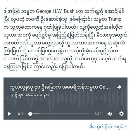
ဒါ့အပြင် သမ္မတ George H.W. Bush ဟာ သက်ရှည် အောင်မြင်
ပြီး လှပတဲ့ ဘဝကို ဦးဆောင်ခဲ့သူ ဖြစ်ကြောင်း သမ္မတ Trump
က သူ့တွစ်တာကနေ ဂုဏ်ပြုခဲ့ပါတယ်။ သူ့ကိုတွေ့တဲ့အခါတိုင်း
သူဟာ ဘဝကို ပျော်ရွှင်မှု အပြည့်နဲ့ဖြတ်သန်းပြီး မိသားစုအတွက်
တကယ်ဂုဏ်ယူတာ တွေ့ရသလို သူဟာ ဘဝအစကနေ အဆုံးထိ
ကြီးမြတ်တဲ့ အောင်မြင်မှုတွေနဲ့ တကယ့်ကိုအံ့မခန်းပုဂ္ဂိုလ်တ
ယောက် ဖြစ်တာမို့ အားလုံးက သူ့ကို ဘယ်တော့မှ မမေ့ပဲ သတိရ
နေကြမှာ ဖြစ်ကြောင်းလည်း ပြောပါတယ်။
ကွယ်လွန်သူ ၄၁ ဦးမြောက် အမေရိကန်သမ္မတ George Bush ကို နိုင်ငံဂါရဝပြု
by
ဗွီအိုအေသတင်းဌာန
No media source currently available
0:00
5:37
တိုက်ရိုက် လင့်ခ်