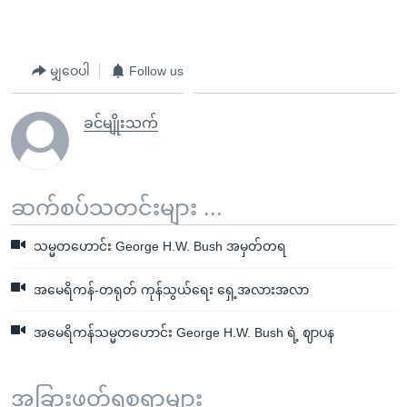
မျှဝေပါ
Follow us
ခင်မျိုးသက်
ဆက်စပ်သတင်းများ ...
သမ္မတဟောင်း George H.W. Bush အမှတ်တရ
အမေရိကန်-တရုတ် ကုန်သွယ်ရေး ရှေ့အလားအလာ
အမေရိကန်သမ္မတဟောင်း George H.W. Bush ရဲ့ ဈာပန
အခြားဖတ်ရှုစရာများ