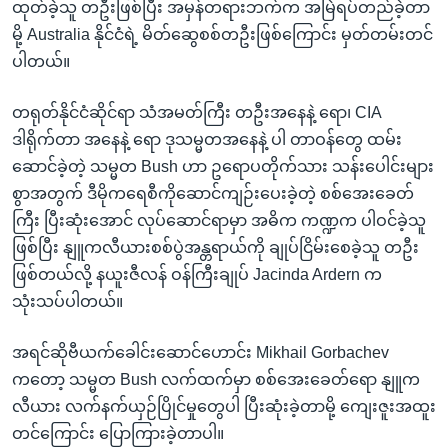
ထုတ်ခဲ့သူ တဦးဖြစ်ပြီး အမှန်တရားဘက်က အမြဲရပ်တည်ခဲ့တာ
မို့ Australia နိုင်ငံရဲ့ မိတ်ဆွေစစ်တဦးဖြစ်ကြောင်း မှတ်တမ်းတင်
ပါတယ်။
တရုတ်နိုင်ငံဆိုင်ရာ သံအမတ်ကြီး တဦးအနေနဲ့ ရော၊ CIA
ဒါရိုက်တာ အနေနဲ့ ရော ဒုသမ္မတအနေနဲ့ ပါ တာဝန်တွေ ထမ်း
ဆောင်ခဲ့တဲ့ သမ္မတ Bush ဟာ ဥရောပတိုက်သား သန်းပေါင်းများ
စွာအတွက် ဒီမိုကရေစီကိုဆောင်ကျဉ်းပေးခဲ့တဲ့ စစ်အေးခေတ်
ကြီး ပြီးဆုံးအောင် လုပ်ဆောင်ရာမှာ အဓိက ကဏ္ဍက ပါဝင်ခဲ့သူ
ဖြစ်ပြီး နျူကလီယားစစ်ပွဲအန္တရာယ်ကို ချုပ်ငြိမ်းစေခဲ့သူ တဦး
ဖြစ်တယ်လို့ နယူးဇီလန် ဝန်ကြီးချုပ် Jacinda Ardern က
သုံးသပ်ပါတယ်။
အရင်ဆိုဗီယက်ခေါင်းဆောင်ဟောင်း Mikhail Gorbachev
ကတော့ သမ္မတ Bush လက်ထက်မှာ စစ်အေးခေတ်ရော နျူက
လီယား လက်နက်ယှဉ်ပြိုင်မှုတွေပါ ပြီးဆုံးခဲ့တာမို့ ကျေးဇူးအထူး
တင်ကြောင်း ပြောကြားခဲ့တာပါ။