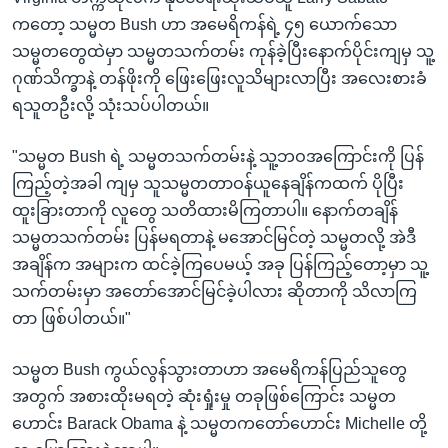
ကတော့ သမ္မတ Bush ဟာ အမေရိကန်ရဲ့ ၄၅ ယောက်သော
သမ္မတတွေထဲမှာ သမ္မတသက်တမ်း ကုန်ခဲ့ပြီးနောက်ပိုင်းကျမှ သူ့
ဂုဏ်သိက္ခာနဲ့ တန်ဖိုးကို ဖြေးဖြေးလူသိများလာပြီး အလေးစားခံ
ရသူတဦးလို့ သုံးသပ်ပါတယ်။
"သမ္မတ Bush ရဲ့ သမ္မတသက်တမ်းနဲ့ သူ့ဘဝအကြောင်းကို ပြန်
ကြည့်တဲ့အခါ ကျမှ သူသမ္မတတာဝန်ယူနေချိန်ကထက် ပိုပြီး
ထူးခြားတာကို လူတွေ သတိထားမိကြတာပါ။ နောက်တချိန်
သမ္မတသက်တမ်း ပြန်မရတာနဲ့ မအောင်မြင်တဲ့ သမ္မတလို့ အဲဒီ
အချိန်က အများက ထင်ခဲ့ကြပေမယ့် အခု ပြန်ကြည့်တော့မှာ သူ့
သက်တမ်းမှာ အတော်အောင်မြင်ခဲ့ပါလား ဆိုတာကို သိလာကြ
တာ ဖြစ်ပါတယ်။"
သမ္မတ Bush ကွယ်လွန်သွားတာဟာ အမေရိကန်ပြည်သူတွေ
အတွက် အစားထိုးမရတဲ့ ဆုံးရှုံးမှု တခုဖြစ်ကြောင်း သမ္မတ
ဟောင်း Barack Obama နဲ့ သမ္မတကတော်ဟောင်း Michelle တို့