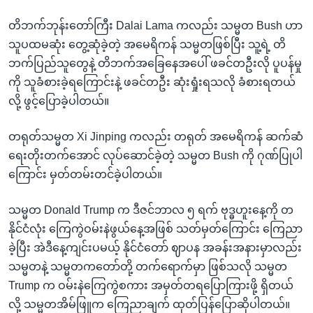
တိဘက်ဘုန်းတော်ကြီး Dalai Lama ကလည်း သမ္မတ Bush ဟာ
သူပထမဆုံး တွေ့ဆုံခဲ့တဲ့ အမေရိကန် သမ္မတဖြစ်ပြီး သူ့ရဲ့ တိ
ဘက်ပြည်သူတွေနဲ့ တိဘက်အခြေနေအပေါ် ဖခင်တဦးလို ပူပန်မှု
ကို သူခံစားခဲ့ရကြောင်းနဲ့ ဖခင်တဦး ဆုံးရှုံးရသလို ခံစားရတယ်
လို့ ဖွင့်ပြောခဲ့ပါတယ်။
တရုတ်သမ္မတ Xi Jinping ကလည်း တရုတ် အမေရိကန် ဆက်ဆံ
ရေးတိုးတက်အောင် လုပ်ဆောင်ခဲ့တဲ့ သမ္မတ Bush ကို ဂုဏ်ပြုပါ
ကြောင်း မှတ်တမ်းတင်ခဲ့ပါတယ်။
သမ္မတ Donald Trump က ဒီဇင်ဘာလ ၅ ရက် ဗုဒ္ဓဟူးနေ့ကို တ
နိုင်ငံလုံး ကြေကွဲဝမ်းနဲဖွယ်နေ့အဖြစ် သတ်မှတ်ကြောင်း ကြေညာ
ခဲ့ပြီး အဲဒီနေ့ကျင်းပမယ့် နိုင်ငံတော် ဈာပန အခန်းအနားမှာလည်း
သမ္မတနဲ့ သမ္မတကတော်တို့ တက်ရောက်မှာ ဖြစ်သလို သမ္မတ
Trump က ဝမ်းနဲကြေကွဲစကား အမှတ်တရပြောကြားဖို့ ရှိတယ်
လို့ သမ္မတအိမ်ဖြူက ကြေညာချက် ထုတ်ပြန်ပြောဆိုပါတယ်။