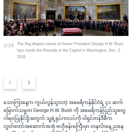
အ
သုတပဒေသာ အင်္ဂလိပ်စာ
ညွန်း
Learning English
စာမျက်နှာ
သို့
ဗွီအိုအေ လူမှုကွန်ယက်များ
ကျော်
ကြည့်
The flag-draped casket of former President George H.W. Bush
1/16
ရန်
lays inside the Rotunda of the Capitol in Washington, Dec. 3,
ဘာသာစကားများ
2018.
ရှာဖွေ
ရန်
နေရာ
Previous
Next
သို့
slide
slide
ကျော်
ရန်
သောကြာနေ့က ကွယ်လွန်သွားတဲ့ အမေရိကန်နိုင်ငံရဲ့ ၄၁ ဆက်
မြောက်သမ္မတ George H.W. Bush ကို အမေရိကန်ပြည်သူတွေ
ဂါရဝပြုနိုင်ဖို့အတွက် သူ့ရဲ့ရုပ်ကလပ်ကို ဝါရှင်တန်ဒီစီက
လွှတ်တော်အဆောက်အအုံ ဗဟိုခန်းမကြီးမှာ တနင်္လာနေ့ ညနေ