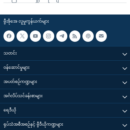
ဗွီအိုအေ လူမှုကွန်ယက်များ
သတင်း
၀န်ဆောင်မှုများ
အပတ်စဉ်ကဏ္ဍများ
အင်္ဂလိပ်သင်ခန်းစာများ
ရေဒီယို
ရုပ်သံအစီအစဉ်နှင့် ဗွီဒီယိုကဏ္ဍများ