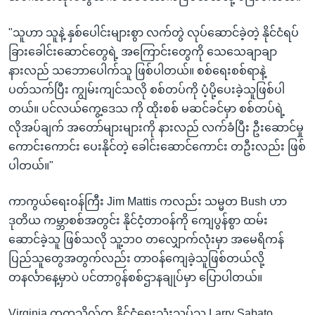
"သူဟာ သူနဲ့ နှစ်ပေါင်းများစွာ လက်တွဲ လုပ်ဆောင်ခဲ့တဲ့ နိုင်ငံရပ်
ခြားခေါင်းဆောင်တွေရဲ့ အကြောင်းတွေကို သေသေချာချာ
နားလည် သဘောပေါက်သူ ဖြစ်ပါတယ်။ စစ်ရေးစစ်ရာနဲ့
ပတ်သက်ပြီး ကျွမ်းကျင်သလို စစ်တပ်ကို ပံ့ပို့ပေးခဲ့သူဖြစ်ပါ
တယ်။ ပင်လယ်ကွေ့ဒေသ ကို ထိုးစစ် မဆင်ခင်မှာ စစ်တပ်ရဲ့
လိုအပ်ချက် အတော်များများကို နားလည် လက်ခံပြီး ဦးဆောင်မှု
ကောင်းကောင်း ပေးနိုင်တဲ့ ခေါင်းဆောင်ကောင်း တဦးလည်း ဖြစ်
ပါတယ်။"
ကာကွယ်ရေးဝန်ကြီး Jim Mattis ကလည်း သမ္မတ Bush ဟာ
ဒုတိယ ကမ္ဘာစစ်အတွင်း နိုင်ငံ့တာဝန်ကို ကျေပွန်စွာ ထမ်း
ဆောင်ခဲ့သူ ဖြစ်သလို သူ့ဘဝ တလျှောက်လုံးမှာ အမေရိကန်
ပြည်သူတွေအတွက်လည်း တာဝန်ကျေခဲ့သူဖြစ်တယ်လို့
တနင်္လာနေ့မှာပဲ ပင်တာဂွန်စစ်ဌာနချုပ်မှာ ပြောပါတယ်။
Virginia တက္ကသိုလ်က နိုင်ငံရေးသုံးသပ်သူ Larry Sabato