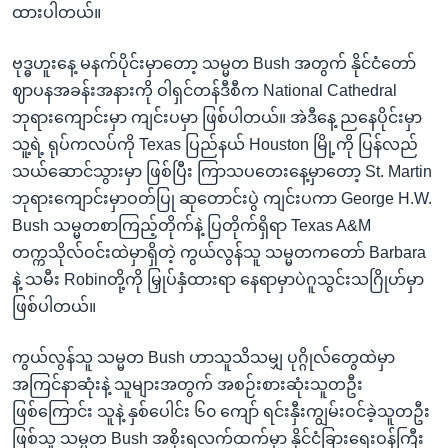
ထားပါတယ်။
ဗုဒ္ဓဟူးနေ့ မနက်ပိုင်းမှာတော့ သမ္မတ Bush အတွက် နိုင်ငံတော်
ဈာပနအခန်းအနားကို ဝါရှင်တန်ဒီစီက National Cathedral
ဘုရားကျောင်းမှာ ကျင်းပမှာ ဖြစ်ပါတယ်။ အဲဒီနေ့ ညနေပိုင်းမှာ
သူ့ရဲ့ ရုပ်ကလပ်ကို Texas ပြည်နယ် Houston မြို့ကို ပြန်လည်
သယ်ဆောင်သွားမှာ ဖြစ်ပြီး ကြာသပတေးနေ့မှာတော့ St. Martin
ဘုရားကျောင်းမှာဝတ်ပြု ဆုတောင်းပွဲ ကျင်းပကာ George H.W.
Bush သမ္မတစာကြည့်တိုက်နဲ့ ပြတိုက်ရှိရာ Texas A&M
တက္ကသိုလ်ဝင်းထဲမှာရှိတဲ့ ကွယ်လွန်သူ သမ္မတကတော် Barbara
နဲ့ သမီး Robinတို့ကို မြှုပ်နှံထားရာ နေရာမှာပဲဂူသွင်းသဂြိုဟ်မှာ
ဖြစ်ပါတယ်။
ကွယ်လွန်သူ သမ္မတ Bush ဟာသူသိသမျှ ပုဂ္ဂိုလ်တွေထဲမှာ
အကြင်နာဆုံးနဲ့ သူများအတွက် အစဉ်းစားဆုံးသူတဦး
ဖြစ်ကြောင်း သူနဲ့ နှစ်ပေါင်း ၆၀ ကျော် ရင်းနှီးကျွမ်းဝင်ခဲ့သူတဦး
ဖြစ်သူ သမ္မတ Bush အစိုးရလက်ထက်မှာ နိုင်ငံခြားရေးဝန်ကြီး