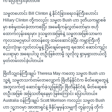
က ပြောကြားခဲ့တာပါ။
သမ္မတဟောင်း Bill Clinton နဲ့ နိုင်ငံခြားရေးဝန်ကြီးဟောင်း
Hillary Clinton တို့ကလည်း သမ္မတ Bush ဟာ ဒုတိယကမ္ဘာစစ်
မှာ စစ်မှုထမ်းခဲ့တာကစပြီး အမေရိကန်လွှတ်တော်မှာ၊ ဗဟို
ထောက်လှန်းရေးမှာ၊ ဒုသမ္မတအဖြစ်နဲ့ သမ္မတအဖြစ်သာမက
ကုလသမဂ္ဂမှာပါ တာဝန်တွေ ထမ်းဆောင်ခဲ့ပြီး ကမ္ဘာကြီးကို
စည်းလုံးမှု၊ လွတ်လပ်မှုနဲ့ ငြိမ်းချမ်းမှုတွေ ရအောင် ဆောင်ကျဉ်း
ပေးရာမှာ အရေးပါသူ တဦးဖြစ်တာမို့ သူလိုလူ ရှာမှရှားတယ်လို့
မှတ်တမ်းတင်ခဲ့ပါတယ်။
ဗြိတိသျှဝန်ကြီးချုပ် Theresa May ကတော့ သမ္မတ Bush ဟာ
သူ့ရဲ့ သမ္မတသက်တမ်းတလျှောက် ဗြိတိန်နိုင်ငံက မိတ်ဆွေတွေနဲ့
အတူလက်တွဲ ဆောင်ရွက်ခဲ့သူဖြစ်ပြီး ဗြိတိန်နိုင်ငံရဲ့ မိတ်ဆွေစစ်
တဦးအဖြစ် အမြဲသတိရနေမှာ ဖြစ်ကြောင်း ပြောပါတယ်။
Australia ဝန်ကြီးချုပ် Scott Morrison ကလည်း သမ္မတ Bush
ဟာ သူ့ဘဝမှာ အာဏာရှင်နဲ့ ဖိနှိပ်မှုမှန်သမျှကို တွန်းလှန် တိုက်