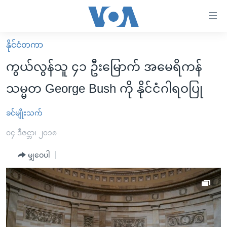
သုံး
ရ
လွယ်ကူ
နိုင်ငံတကာ
မူလစာမျက်နှာ
စေ
ကွယ်လွန်သူ ၄၁ ဦးမြောက် အမေရိကန်
မြန်မာ
သည့်
သမ္မတ George Bush ကို နိုင်ငံဂါရဝပြု
ကမ္ဘာ့သတင်းများ
Link
ဗွီဒီယို
နိုင်ငံတကာ
ခင်မျိုးသက်
များ
သတင်းလွတ်လပ်ခွင့်
အမေရိကန်
၀၄ ဒီဇင္ဘာ၊ ၂၀၁၈
ပင်မ
ရပ်ဝန်းတခု လမ်းတခု အလွန်
တရုတ်
အကြောင်းအရာ
မျှဝေပါ
သို့
အင်္ဂလိပ်စာလေ့လာမယ်
အစ္စရေး-ပါလက်စတိုင်း
ကျော်
အပတ်စဉ်ကဏ္ဍများ
အမေရိကန်သုံးအီဒီယံ
ကြည့်
ရေဒီယိုနှင့်ရုပ်သံ အချက်အလက်များ
မကြေးမုံရဲ့ အင်္ဂလိပ်စာ
ရေဒီယို
ရန်
ပင်မ
ရေဒီယို/တီဗွီအစီအစဉ်
ရုပ်ရှင်ထဲက အင်္ဂလိပ်စာ
တီဗွီ