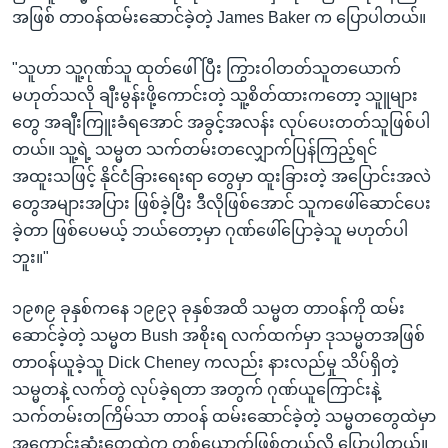
အဖြစ် တာဝန်ထမ်းဆောင်ခဲ့တဲ့ James Baker က ပြောပါတယ်။
"သူဟာ သူ့ဂုဏ်သူ ထုတ်ဖေါ်ပြီး ကြွားဝါတတ်သူတယောက်
မဟုတ်သလို ချီးမွန်းဖို့ကောင်းတဲ့ သူ့စိတ်ထားကတော့ သူူများ
တွေ အချီးကြူးခံရအောင် အခွင့်အလန်း လုပ်ပေးတတ်သူဖြစ်ပါ
တယ်။ သူ့ရဲ့ သမ္မတ သက်တမ်းတလျှောက်ပြန်ကြည့်ရင်
အထူးသဖြင့် နိုင်ငံခြားရေးရာ တွေမှာ ထူးခြားတဲ့ အပြောင်းအလဲ
တွေအများအပြား ဖြစ်ခဲ့ပြီး ဒီလိုဖြစ်အောင် သူကဖေါ်ဆောင်ပေး
ခဲ့တာ ဖြစ်ပေမယ့် ဘယ်တော့မှာ ဂုဏ်ဖေါ်ပြောခဲ့သူ မဟုတ်ပါ
ဘူး။"
၁၉၈၉ ခုနှစ်ကနေ ၁၉၉၃ ခုနှစ်အထိ သမ္မတ တာဝန်ကို ထမ်း
ဆောင်ခဲ့တဲ့ သမ္မတ Bush အစိုးရ လက်ထက်မှာ ဒုသမ္မတအဖြစ်
တာဝန်ယူခဲ့သူ Dick Cheney ကလည်း နားလည်မှု သိပ်ရှိတဲ့
သမ္မတနဲ့ လက်တွဲ လုပ်ခဲ့ရတာ အတွက် ဂုဏ်ယူကြောင်းနဲ့
သက်တမ်းတကြိမ်သာ တာဝန် ထမ်းဆောင်ခဲ့တဲ့ သမ္မတတွေထဲမှာ
အကောင်းဆုံးတွေထဲက တစ်ယောက်ဖြစ်တယ်လို့ ပြောပါတယ်။