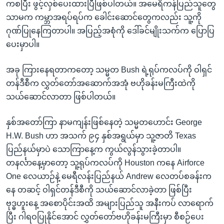
ကစပြီး ဖွင့်လှစ်ပေးထားပြီဖြစ်ပါတယ်။ အမေရိကန်ပြည်သူတွေ
သာမက ကမ္ဘာအရပ်ရပ်က ခေါင်းဆောင်တွေကလည်း သူ့ကို
ဂုဏ်ပြုနေကြတာပါ။ အပြည့်အစုံကို ဒေါ်ခင်မျိုးသက်က ပြောပြ
ပေးမှာပါ။
အခု ကြားနေရတာကတော့ သမ္မတ Bush ရဲ့ရုပ်ကလပ်ကို ဝါရှင်
တန်ဒီစီက လွှတ်တော်အဆောက်အအုံ ဗဟိုခန်းမကြီးထဲကို
သယ်ဆောင်လာတာ ဖြစ်ပါတယ်။
နှစ်အတော်ကြာ နာမကျန်းဖြစ်နေတဲ့ သမ္မတဟောင်း George
H.W. Bush ဟာ အသက် ၉၄ နှစ်အရွယ်မှာ သူ့ဇာတိ Texas
ပြည်နယ်မှာပဲ သောကြာနေ့က ကွယ်လွန်သွားခဲ့တာပါ။
တနင်္လာနေ့မှာတော့ သူ့ရုပ်ကလပ်ကို Houston ကနေ Airforce
One လေယာဉ်နဲ့ မေရီလန်းပြည်နယ် Andrew လေတပ်စခန်းက
နေ တဆင့် ဝါရှင်တန်ဒီစီကို သယ်ဆောင်လာခဲ့တာ ဖြစ်ပြီး
ဗုဒ္ဓဟူးနေ့ အစောပိုင်းအထိ အများပြည်သူ အနီးကပ် လာရောက်
ပြီး ဂါရဝပြုနိုင်အောင် လွှတ်တော်ဗဟိုခန်းမကြီးမှာ စီစဉ်ပေး