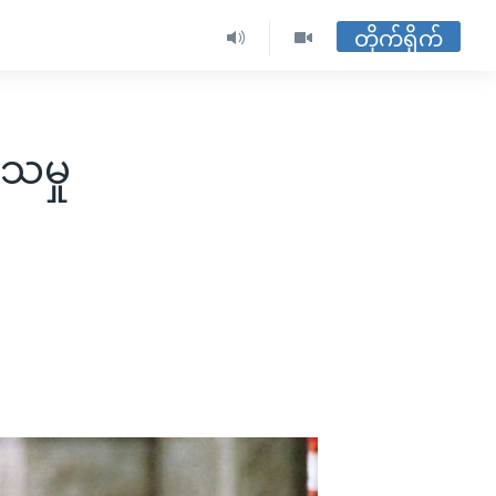
တိုက်ရိုက်
သမှု