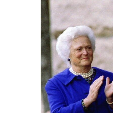
သုတပဒေသာ အင်္ဂလိပ်စာ
အ
ညွန်း
စာမျက်နှာ
သို့
ကျော်
ကြည့်
ရန်
ရှာဖွေ
ရန်
နေရာ
သို့
ကျော်
ရန်