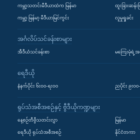
ကမ္ဘာ့သတင်းမီဒီယာထဲက မြန်မာ
ထူးခြားဆန်း
ကမ္ဘာ့ မြန်မာ့ မီဒီယာမြင်ကွင်း
လူမှုရှုခင်း
အင်္ဂလိပ်သင်ခန်းစာများ
အီဒီယံသင်ခန်းစာ
မကြေးမုံရဲ့အင
ရေဒီယို
နံနက်ပိုင်း ၆း၀၀-ရး၀၀
ညပိုင်း ၉း၀
ရုပ်သံအစီအစဉ်နှင့် ဗွီဒီယိုကဏ္ဍများ
နေ့စဉ်တီဗွီသတင်းလွှာ
မြန်မာ
ရေဒီယို ရုပ်သံအစီအစဉ်
နိုင်ငံတကာ