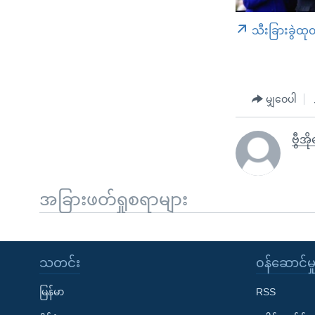
သီးခြားခွဲထု
မျှဝေပါ
ဗွီအိ
အခြားဖတ်ရှုစရာများ
သတင်း
၀န်ဆောင်မှ
မြန်မာ
RSS