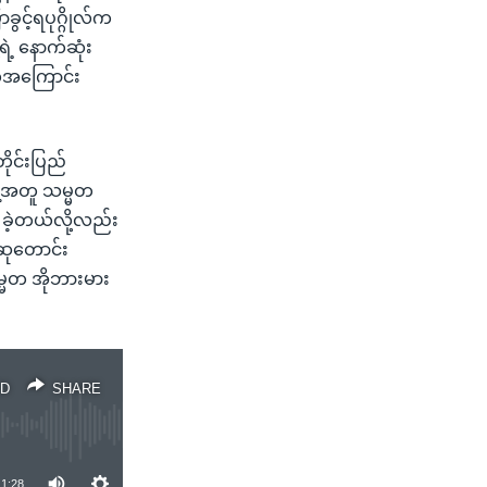
ွင့်ရပုဂ္ဂိုလ်က
့ နောက်ဆုံး
ဲ့အကြောင်း
ုင်းပြည်
နဲ့အတူ သမ္မတ
 ခဲ့တယ်လို့လည်း
 ဆုတောင်း
မ္မတ အိုဘားမား
D
SHARE
1:28