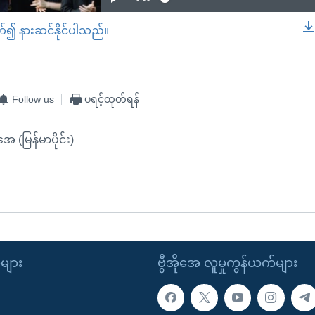
တ်၍ နားဆင်နိုင်ပါသည်။
EMBED
Follow us
ပရင့်ထုတ်ရန်
ုအေ (မြန်မာပိုင်း)
ုများ
ဗွီအိုအေ လူမှုကွန်ယက်များ