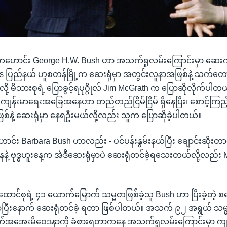
ဟောင်း George H.W. Bush ဟာ အသက်ရှုလမ်းကြောင်းမှာ ဆေးကုသ
xas ပြည်နယ် ဟူစတန်မြို့က ဆေးရုံမှာ အတွင်းလူနာအဖြစ်နဲ့ သက်
 မိသားစုရဲ့ ပြောခွင့်ရပုဂ္ဂိုလ် Jim McGrath က ပြောဆိုလိုက်ပါတ
 ကျန်းမာရေးအခြေအနေဟာ တည်တည်ငြိမ်ငြိမ် ရှိနေပြီး၊ စောင့်ကြည့်
စ်နဲ့ ဆေးရုံမှာ နေရဦးမယ်လို့လည်း သူက ပြောဆိုခဲ့ပါတယ်။
်း Barbara Bush ဟာလည်း - ပင်ပန်းနွမ်းနယ်ပြီး ချောင်းဆိုးတာက
့ ဗုဒ္ဓဟူးနေ့က အဲဒီဆေးရုံမှာပဲ ဆေးရုံတင်ခဲ့ရသေးတယ်လို့လည်း
ာင်စုရဲ့ ၄၁ ယောက်မြောက် သမ္မတဖြစ်ခဲ့သူ Bush ဟာ ပြီးခဲ့တဲ့ စ
ီးနောက် ဆေးရုံတင်ခဲ့ ရတာ ဖြစ်ပါတယ်။ အသက် ၉၂ အရွယ် သမ
အအေးမိဝေဒနာကို ခံစားရတာကနေ အသက်ရှုလမ်းကြောင်းမှာ ကျ