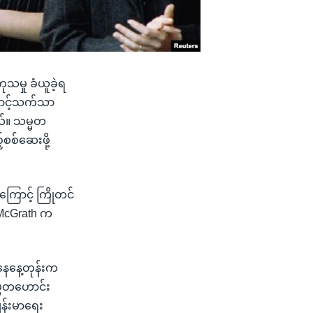
မှု ခံယူခဲ့ရ
တောင့်သက်သာ
ယ်။ သမ္မတ
စစ်ဆေးဖို့
ြောင့် ကြိုတင်
 McGrath က
နေနေ့တုန်းက
္မတဟောင်း
န်းမာရေး