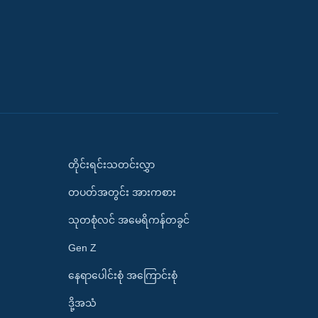
တိုင်းရင်းသတင်းလွှာ
တပတ်အတွင်း အားကစား
သုတစုံလင် အမေရိကန်တခွင်
Gen Z
နေရာပေါင်းစုံ အကြောင်းစုံ
ဒို့အသံ