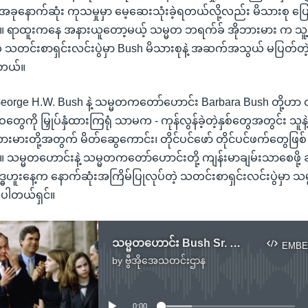
အခုနောက်ဆုံး ကုသမှုမှာ မေ့ဆေးသုံးခဲ့ရတယ်လို့လည်း မိသားစု ပြောခ
်။ ရာထူးကနေ အနားယူတော့မယ့် သမ္မတ ဘရက်ခ် အိုဘားမား က သူ့ရဲ
ဲ့ သတင်းစာရှင်းလင်းပွဲမှာ Bush မိသားစုနဲ့ အဆက်အသွယ် မပြတ်တ
ါတယ်။
orge H.W. Bush နဲ့ သမ္မတကတော်ဟောင်း Barbara Bush တို့ဟာ တိ
ွေကို မြှုပ်နှံထားကြရုံ သာမက - ကုန်လွန်ခဲ့တဲ့နှစ်တွေအတွင်း သူ
ဘားမားတို့အတွက် မိတ်ဆွေကောင်း၊ တိုင်ပင်ဖော် တိုင်ပင်ဖက်တွေဖြစ်
်။ သမ္မတဟောင်းနဲ့ သမ္မတကတော်ဟောင်းတို့ ကျန်းမာချမ်းသာစေဖို့
္ဓဟူးနေ့က နောက်ဆုံးအကြိမ်ပြုလုပ်တဲ့ သတင်းစာရှင်းလင်းပွဲမှာ သ
့ပါတယ်ရှင်။
သမ္မတဟောင်း Bush Sr. ဆေးရုံမှာ ကုသမှုခံယူ
EMBE
by
ဗွီအိုအေသတင်းဌာန
No media source currently available
0:00