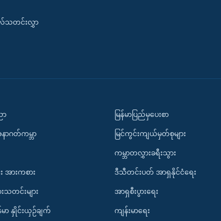
းလ်သတင်းလွှာ
ပညာ
မြန်မာပြည်မှပေးစာ
အနာဂတ်ကမ္ဘာ
မြင်ကွင်းကျယ်မှတ်စုများ
ကမ္ဘာတလွှားခရီးသွား
း အားကစား
ဒီသီတင်းပတ် အာရှနိုင်ငံရေး
ားသတင်းများ
အာရှစီးပွားရေး
်မာ နှိုင်းယှဉ်ချက်
ကျန်းမာရေး