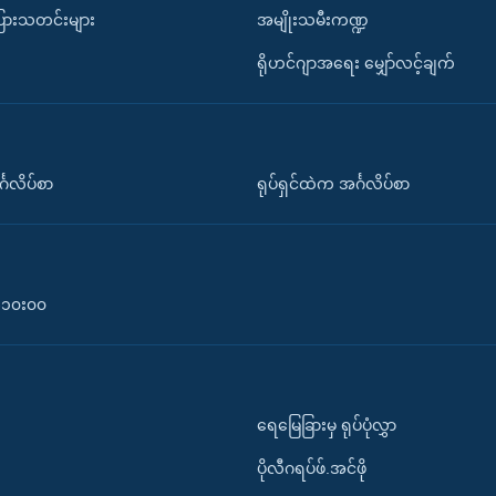
ပြားသတင်းများ
အမျိုးသမီးကဏ္ဍ
ရိုဟင်ဂျာအရေး မျှော်လင့်ချက်
်္ဂလိပ်စာ
ရုပ်ရှင်ထဲက အင်္ဂလိပ်စာ
၀-၁၀း၀၀
ရေမြေခြားမှ ရုပ်ပုံလွှာ
ပိုလီဂရပ်ဖ်.အင်ဖို