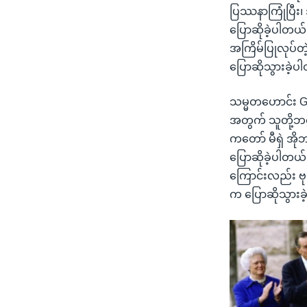
ပြဿနာကြုံပြီး၊ 
ပြောဆိုခဲ့ပါတယ
အကြိမ်ပြုလုပ်တ
ပြောဆိုသွားခဲ့ပ
သမ္မတဟောင်း Ge
အတွက် သူတို့ဘဝတ
ကတော် မီရှဲ အို
ပြောဆိုခဲ့ပါတယ
ကြောင်းလည်း ဗုဒ
က ပြောဆိုသွားခဲ