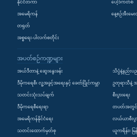
နိုင်ငံတကာ
ပေါ့ဒ်ကတ်စ်
အမေရိကန်
နေ့စဉ်အီးမေ
တရုတ်
အစ္စရေး-ပါလက်စတိုင်း
အပတ်စဉ်ကဏ္ဍများ
အယ်ဒီတာနဲ့ ဆွေးနွေးခန်း
သိပ္ပံနဲ့နည်း
ဒီမိုကရေစီ၊ လူ့အခွင့်အရေးနှင့် ခေတ်ပြိုင်ကမ္ဘာ
ဥတုရာသီနဲ့ 
သတင်းသုံးသပ်ချက်
စီးပွားရေး
ဒီမိုကရေစီရေးရာ
တပတ်အတွင်
အမေရိကန်နိုင်ငံရေး
လယ်ယာစီးပွ
သတင်းထောက်မှတ်စု
ယူကရိန်း၊ မြန