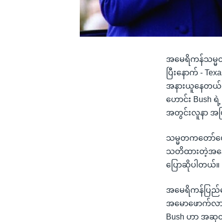
အမေရိကန်သမ္မတ
ပြီးနောက် - Te
အနားယူနေတယ်လို့
ဟောင်း Bush ရဲ့
အတွင်းလူနာ အဖြ
သမ္မတကတော်ဟောင
သတိထားတဲ့အနေနဲ
ပြောဆိုပါတယ်။
အမေရိကန်ပြည်ထေ
အမောဖောက်လာပြ
Bush ဟာ အဆုတ်