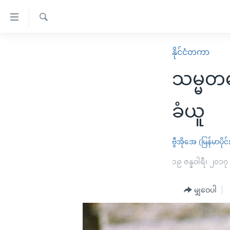
သုံး
ရ
ရှာဖွေ
လွယ်ကူ
မူလစာမျက်နှာ
နိုင်ငံတကာ
ရ
စေ
မြန်မာ
လာ
သမ္မတဟ
သည့်
ဒ်
ကမ္ဘာ့သတင်းများ
Link
ဗွီဒီယို
နိုင်ငံတကာ
ခံယူ
များ
သတင်းလွတ်လပ်ခွင့်
အမေရိကန်
ပင်မ
ရပ်ဝန်းတခု လမ်းတခု အလွန်
တရုတ်
ဗွီအိုအေ (မြန်မာပိုင်
အကြောင်းအရာ
အင်္ဂလိပ်စာလေ့လာမယ်
အစ္စရေး-ပါလက်စတိုင်း
၁၉ ဇန္နဝါရီ၊ ၂၀၁၇
သို့
အပတ်စဉ်ကဏ္ဍများ
အမေရိကန်သုံးအီဒီယံ
ကျော်
မျှဝေပါ
ကြည့်
ရေဒီယိုနှင့်ရုပ်သံ အချက်အလက်များ
မကြေးမုံရဲ့ အင်္ဂလိပ်စာ
ရေဒီယို
ရန်
ရေဒီယို/တီဗွီအစီအစဉ်
ရုပ်ရှင်ထဲက အင်္ဂလိပ်စာ
တီဗွီ
ပင်မ