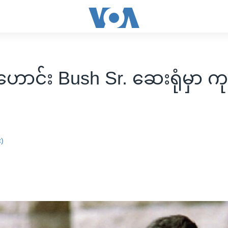
ောင်း Bush Sr. ဆေးရုံမှာ ကု
း)