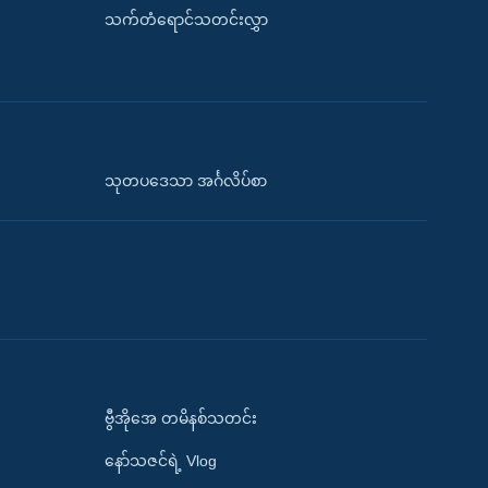
သက်တံရောင်သတင်းလွှာ
သုတပဒေသာ အင်္ဂလိပ်စာ
ဗွီအိုအေ တမိနစ်သတင်း
နော်သဇင်ရဲ့ Vlog