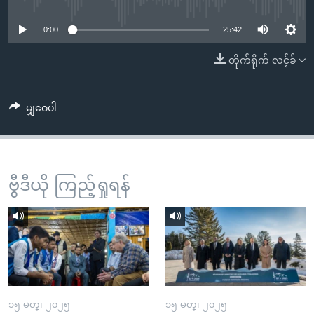
No media source currently available
အ
သုတပဒေသာ အင်္ဂလိပ်စာ
ညွန်း
Learning English
0:00
25:42
စာမျက်နှာ
သို့
တိုက်ရိုက် လင့်ခ်
ဗွီအိုအေ လူမှုကွန်ယက်များ
ကျော်
ကြည့်
မျှဝေပါ
ရန်
ဘာသာစကားများ
ရှာဖွေ
ရန်
နေရာ
ဗွီဒီယို ကြည့်ရှုရန်
သို့
ကျော်
ရန်
၁၅ မတ္၊ ၂၀၂၅
၁၅ မတ္၊ ၂၀၂၅