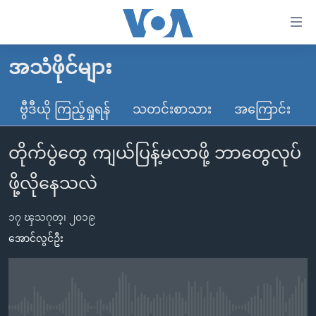
သုံး
ရ
လွယ်ကူ
အသံဖိုင်များ
မူလစာမျက်နှာ
စေ
မြန်မာ
ဗွီဒီယို ကြည့်ရှုရန်
သတင်းစာသား
အကြောင်း
သည့်
ကမ္ဘာ့သတင်းများ
Link
တိုက်ပွဲတွေ ကျယ်ပြန့်မလာဖို့ ဘာတွေလုပ်
ဗွီဒီယို
နိုင်ငံတကာ
များ
သတင်းလွတ်လပ်ခွင့်
အမေရိကန်
ဖို့လိုနေသလဲ
ပင်မ
ရပ်ဝန်းတခု လမ်းတခု အလွန်
တရုတ်
အကြောင်းအရာ
၁၇ ၾသဂုတ္၊ ၂၀၁၉
သို့
အင်္ဂလိပ်စာလေ့လာမယ်
အစ္စရေး-ပါလက်စတိုင်း
အောင်လွင်ဦး
ကျော်
အပတ်စဉ်ကဏ္ဍများ
အမေရိကန်သုံးအီဒီယံ
ကြည့်
ရေဒီယိုနှင့်ရုပ်သံ အချက်အလက်များ
မကြေးမုံရဲ့ အင်္ဂလိပ်စာ
ရေဒီယို
ရန်
ပင်မ
ရေဒီယို/တီဗွီအစီအစဉ်
ရုပ်ရှင်ထဲက အင်္ဂလိပ်စာ
တီဗွီ