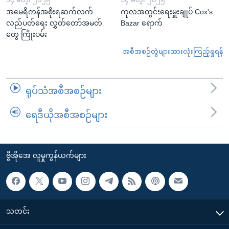
အမေရိကန်အစိုးရဆက်လက်
ကုလအတွင်းရေးမှူးချုပ် Cox's
လည်ပတ်ရေး လွှတ်တော်အမတ်
Bazar ရောက်
တွေ ကြိုးပမ်း
အစီအစဉ်တွဲများအားလုံးကြည့်ရှုရန်
ရုပ်သံအစီအစဉ်များ
ရေဒီယိုအစီအစဉ်များ
ဗွီအိုအေ လူမှုကွန်ယက်များ
သတင်း