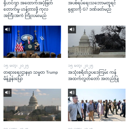
ရိုဟင်ဂျာ အထောက်အပံ့ဖြတ်
အပစ်ရပ်ရေးသဘောမတူရင်
တောက်မှု ဟန့်တားဖို့ ကုလ
ရုရှားကို G7 ဒဏ်ခတ်မည်
အကြီးအကဲ ကြိုးပမ်းမည်
၁၅ မတ္၊ ၂၀၂၅
၁၅ မတ္၊ ၂၀၂၅
တရားရေးဌာနမှာ သမ္မတ Trump
အသုံးစရိတ်ဥပဒေကြမ်း ကန်
မိန့်ခွန်းပြော
အထက်လွှတ်တော် အတည်ပြု
၁၄ မတ္၊ ၂၀၂၅
၁၄ မတ္၊ ၂၀၂၅