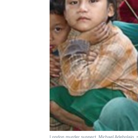
သုတပဒေသာ အင်္ဂလိပ်စာ
အ
ညွန်း
စာမျက်နှာ
သို့
ကျော်
ကြည့်
ရန်
ရှာဖွေ
ရန်
နေရာ
သို့
ကျော်
ရန်
London murder suspect, Michael Adebolajo, sh