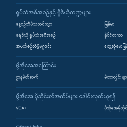
ရုပ်သံအစီအစဉ်နှင့် ဗွီဒီယိုကဏ္ဍများ
နေ့စဉ်တီဗွီသတင်းလွှာ
မြန်မာ
ရေဒီယို ရုပ်သံအစီအစဉ်
နိုင်ငံတကာ
အပတ်စဉ်တီဗွီမဂ္ဂဇင်း
တွေ့ဆုံမေးမြန
ဗွီအိုအေအကြောင်း
ဌာနမိတ်ဆက်
မီတာလှိုင်းမျာ
ဗွီအိုအေ မိုဘိုင်းလ်အက်ပ်များ ဒေါင်းလုတ်ယူရန်
Learning English
VOA+
ဗွီအိုအေမိုဘ
ဗွီအိုအေ လူမှုကွန်ယက်များ