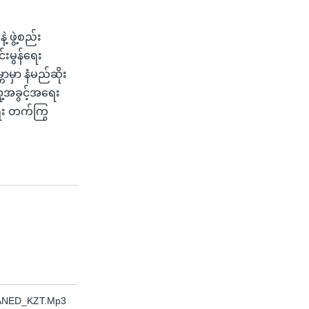
 ဖွဲ့စည်း
းမွန်ရေး
ာမှာ နံမည်ဆိုး
ူ့အခွင့်အရေး
ေး တက်ကြွ
EANED_KZT.Mp3