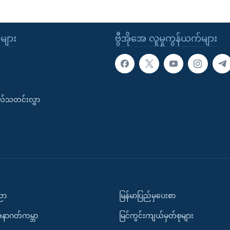
ုများ
ဗွီအိုအေ လူမှုကွန်ယက်များ
းလ်သတင်းလွှာ
ပညာ
မြန်မာပြည်မှပေးစာ
အနာဂတ်ကမ္ဘာ
မြင်ကွင်းကျယ်မှတ်စုများ