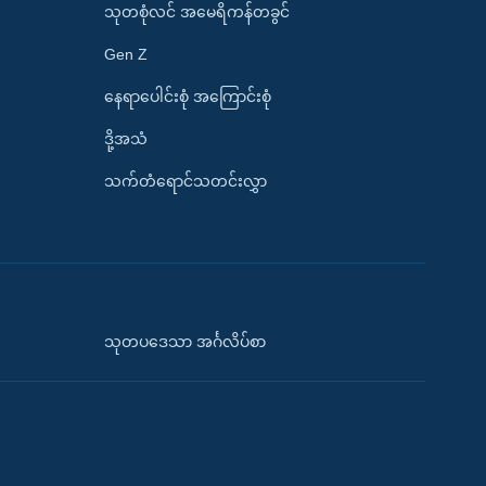
သုတစုံလင် အမေရိကန်တခွင်
Gen Z
နေရာပေါင်းစုံ အကြောင်းစုံ
ဒို့အသံ
သက်တံရောင်သတင်းလွှာ
သုတပဒေသာ အင်္ဂလိပ်စာ