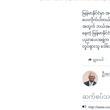
မြန်မာနိုင်ငံမှာ
ပေးလိုက်ပါတယ်။
အတွက် ဘယ်အတိုင်
နေတဲ့ မြန်မာနို
ပညာပေးအဖွဲ့က ည
လှုပ်ရှားသူ ဒေ
မျှဝေပါ
ဦးက
ဆက်စပ်သတင
http://www.v