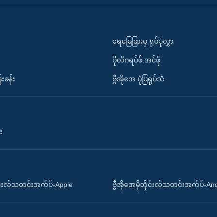
ရေမြေခြားမှ ရုပ်ပုံလွှာ
ပိုလီဂရပ်ဖ်.အင်ဖို
်းခန်း
ဗွီအိုအေ ပုံပြရုပ်သံ
း
ိုင်းလ်သတင်းအက်ပ်-Apple
ဗွီအိုအေမိုဘိုင်းလ်သတင်းအက်ပ်-An