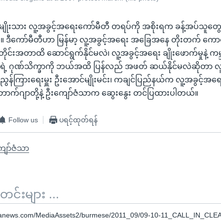
 အမျိုးသား လူ့အခွင့်အရေးကော်မီတီ တရပ်ကို အစိုးရက ခန့်အပ်သူတွေနဲ့
 ဒီကော်မီတီဟာ မြန်မာ့ လူ့အခွင့်အရေး အခြေအနေ တိုးတက် ကောင်
းအတာထိ ဆောင်ရွက်နိုင်မလဲ၊ လူ့အခွင့်အရေး ချိုးဖောက်မှုနဲ့ ကမ္ဘ
င်ငံရဲ့ ဂုဏ်သိက္ခာကို ဘယ်အထိ ပြန်လည် အဖတ် ဆယ်နိုင်မလဲဆိုတာ လ
ွန်ကြားရေးမှူး ဦးအောင်မျိုးမင်း၊ ကချင်ပြည်နယ်က လူ့အခွင့်အရ
ါ်ဘောက်ဂျာတို့နဲ့ ဦးကျော်ဇံသာက ဆွေးနွေး တင်ပြထားပါတယ်။
Follow us
ပရင့်ထုတ်ရန်
ျော်ဇံသာ
်းများ ...
oanews.com/MediaAssets2/burmese/2011_09/09-10-11_CALL_IN_CL