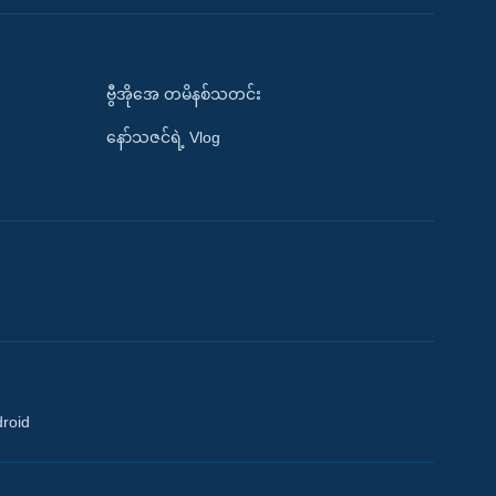
ဗွီအိုအေ တမိနစ်သတင်း
နော်သဇင်ရဲ့ Vlog
droid