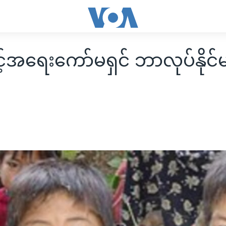
င့်အရေးကော်မရှင် ဘာလုပ်နိုင်