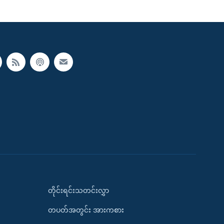
တိုင်းရင်းသတင်းလွှာ
တပတ်အတွင်း အားကစား