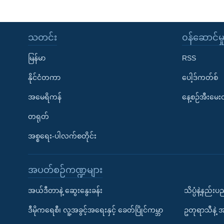
သတင်း
၀န်ဆောင်မှ
မြန်မာ
RSS
နိုင်ငံတကာ
ပေါ့ဒ်ကတ်စ်
အမေရိကန်
နေ့စဉ်အီးမေ
တရုတ်
အစ္စရေး-ပါလက်စတိုင်း
အပတ်စဉ်ကဏ္ဍများ
အယ်ဒီတာနဲ့ ဆွေးနွေးခန်း
သိပ္ပံနဲ့နည်း
ဒီမိုကရေစီ၊ လူ့အခွင့်အရေးနှင့် ခေတ်ပြိုင်ကမ္ဘာ
ဥတုရာသီနဲ့ 