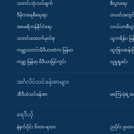
သတင်းသုံးသပ်ချက်
စီးပွားရေး
ဒီမိုကရေစီရေးရာ
တပတ်အတွင်
အမေရိကန်နိုင်ငံရေး
လယ်ယာစီးပွ
သတင်းထောက်မှတ်စု
ယူကရိန်း၊ မြန
ကမ္ဘာ့သတင်းမီဒီယာထဲက မြန်မာ
ထူးခြားဆန်း
ကမ္ဘာ့ မြန်မာ့ မီဒီယာမြင်ကွင်း
လူမှုရှုခင်း
အင်္ဂလိပ်သင်ခန်းစာများ
အီဒီယံသင်ခန်းစာ
မကြေးမုံရဲ့အင
ရေဒီယို
နံနက်ပိုင်း ၆း၀၀-ရး၀၀
ညပိုင်း ၉း၀