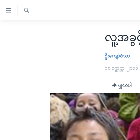
သုံး
ရ
ရှာဖွေ
လွယ်ကူ
မူလစာမျက်နှာ
ရ
လူ့အခွ
စေ
မြန်မာ
လာ
သည့်
ဒ်
ကမ္ဘာ့သတင်းများ
ဦးကျော်ဇံသာ
Link
ဗွီဒီယို
နိုင်ငံတကာ
၁၈ စက္တင္ဘာ၊ ၂၀၁၁
များ
သတင်းလွတ်လပ်ခွင့်
အမေရိကန်
ပင်မ
ရပ်ဝန်းတခု လမ်းတခု အလွန်
တရုတ်
မျှဝေပါ
အကြောင်းအရာ
အင်္ဂလိပ်စာလေ့လာမယ်
အစ္စရေး-ပါလက်စတိုင်း
သို့
အပတ်စဉ်ကဏ္ဍများ
အမေရိကန်သုံးအီဒီယံ
ကျော်
ကြည့်
ရေဒီယိုနှင့်ရုပ်သံ အချက်အလက်များ
မကြေးမုံရဲ့ အင်္ဂလိပ်စာ
ရေဒီယို
ရန်
ရေဒီယို/တီဗွီအစီအစဉ်
ရုပ်ရှင်ထဲက အင်္ဂလိပ်စာ
တီဗွီ
ပင်မ