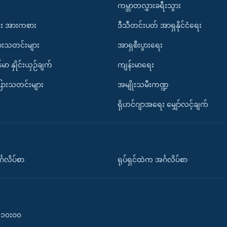
ကမ္ဘာတလွှားခရီးသွား
း အားကစား
ဒီသီတင်းပတ် အာရှနိုင်ငံရေး
ားသတင်းများ
အာရှစီးပွားရေး
်မာ နှိုင်းယှဉ်ချက်
ကျန်းမာရေး
ပြားသတင်းများ
အမျိုးသမီးကဏ္ဍ
ရိုဟင်ဂျာအရေး မျှော်လင့်ချက်
်္ဂလိပ်စာ
ရုပ်ရှင်ထဲက အင်္ဂလိပ်စာ
၀-၁၀း၀၀