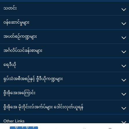
သတင်း
၀န်ဆောင်မှုများ
အပတ်စဉ်ကဏ္ဍများ
အင်္ဂလိပ်သင်ခန်းစာများ
ရေဒီယို
ရုပ်သံအစီအစဉ်နှင့် ဗွီဒီယိုကဏ္ဍများ
ဗွီအိုအေအကြောင်း
ဗွီအိုအေ မိုဘိုင်းလ်အက်ပ်များ ဒေါင်းလုတ်ယူရန်
Other Links