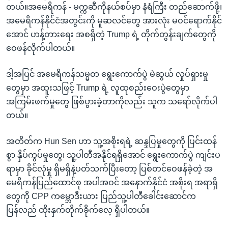
တယ်။အမေရိကန် - မက္ကဆီကိုနယ်စပ်မှာ နံရံကြီး တည်ဆောက်ဖို့၊
အမေရိကန်နိုင်ငံအတွင်းကို မူဆလင်တွေ အားလုံး မဝင်ရောက်နိုင်
အောင် ဟန့်တားရေး အစရှိတဲ့ Trump ရဲ့ တိုက်တွန်းချက်တွေကို
ဝေဖန်လိုက်ပါတယ်။
ဒါ့အပြင် အမေရိကန်သမ္မတ ရွေးကောက်ပွဲ မဲဆွယ် လှုပ်ရှားမှု
တွေမှာ အထူးသဖြင့် Trump ရဲ့ လူထုစည်းဝေးပွဲတွေမှာ
အကြမ်းဖက်မှုတွေ ဖြစ်ပွားခဲ့တာကိုလည်း သူက သရော်လိုက်ပါ
တယ်။
အတိတ်က Hun Sen ဟာ သူ့အစိုးရရဲ့ ဆန္ဒပြမှုတွေကို ပြင်းထန်
စွာ နှိပ်ကွပ်မှုတွေ၊ သူ့ပါတီအနိုင်ရရှိအောင် ရွေးကောက်ပွဲ ကျင်းပ
ရာမှာ ခိုင်လုံမှု ရှိမရှိနဲ့ပတ်သက်ပြီးတော့ ပြစ်တင်ဝေဖန်ခဲ့တဲ့ အ
မေရိကန်ပြည်ထောင်စု အပါအဝင် အနောက်နိုင်ငံ အစိုးရ အရာရှိ
တွေကို CPP ကမ္ဘောဒီးယား ပြည်သူ့ပါတီခေါင်းဆောင်က
ပြန်လည် ထိုးနှက်တိုက်ခိုက်လေ့ ရှိပါတယ်။