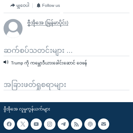
မျှဝေပါ
Follow us
ဗွီအိုအေ (မြန်မာပိုင်း)
ဆက်စပ်သတင်းများ ...
Trump ကို ကမ္ဘောဒီယားခေါင်းဆောင် ဝေဖန်
အခြားဖတ်ရှုစရာများ
ဗွီအိုအေ လူမှုကွန်ယက်များ