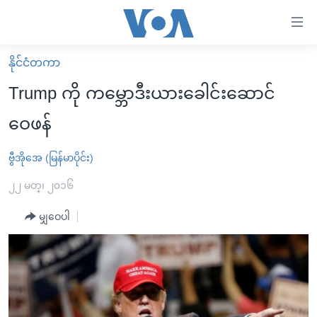
သုံး
ရ
လွယ်ကူ
နိုင်ငံတကာ
မူလစာမျက်နှာ
စေ
Trump ကို ကမ္ဘောဒီးယားခေါင်းဆောင်
မြန်မာ
သည့်
ဝေဖန်
ကမ္ဘာ့သတင်းများ
Link
ဗွီဒီယို
နိုင်ငံတကာ
ဗွီအိုအေ (မြန်မာပိုင်း)
များ
သတင်းလွတ်လပ်ခွင့်
အမေရိကန်
၂၂ မတ္၊ ၂၀၁၆
ပင်မ
ရပ်ဝန်းတခု လမ်းတခု အလွန်
တရုတ်
အကြောင်းအရာ
မျှဝေပါ
သို့
အင်္ဂလိပ်စာလေ့လာမယ်
အစ္စရေး-ပါလက်စတိုင်း
ကျော်
အပတ်စဉ်ကဏ္ဍများ
အမေရိကန်သုံးအီဒီယံ
ကြည့်
ရေဒီယိုနှင့်ရုပ်သံ အချက်အလက်များ
မကြေးမုံရဲ့ အင်္ဂလိပ်စာ
ရေဒီယို
ရန်
ပင်မ
ရေဒီယို/တီဗွီအစီအစဉ်
ရုပ်ရှင်ထဲက အင်္ဂလိပ်စာ
တီဗွီ