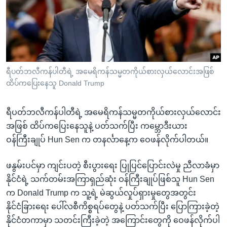
အ
သုတပဒေသာ အင်္ဂလိပ်စာ
ညွန်း
Learning English
စာမျက်နှာ
သို့
ဗွီအိုအေ လူမှုကွန်ယက်များ
ကျော်
ကြည့်
ရီပတ်ဘလီကန်ပါတီရဲ့ အမေရိကန်သမ္မတကိုယ်စားလှယ်လောင်းအဖြစ်
ထိပ်ကပြေးနေသူ Donald Trump
ရန်
ဘာသာစကားများ
ရှာဖွေ
ရီပတ်ဘလီကန်ပါတီရဲ့ အမေရိကန်သမ္မတကိုယ်စားလှယ်လောင်း
ရန်
အဖြစ် ထိပ်ကပြေးနေသူနဲ့ ပတ်သက်ပြီး ကမ္ဘောဒီးယား
နေရာ
ဝန်ကြီးချုပ် Hun Sen က တနင်္လာနေ့က ဝေဖန်လိုက်ပါတယ်။
သို့
ကျော်
ဖနွမ်းပင်မှာ ကျင်းပတဲ့ စီးပွားရေး ပြုပြင်ပြောင်းလဲမှု ညီလာခံမှာ
ရန်
နိုင်ငံရဲ့ သက်တမ်းအကြာရှည်ဆုံး ဝန်ကြီးချုပ်ဖြစ်သူ Hun Sen
က Donald Trump က သူ့ရဲ့ မဲဆွယ်လှုပ်ရှားမှုတွေအတွင်း
နိုင်ငံခြားရေး ပေါ်လစီကိစ္စရပ်တွေနဲ့ ပတ်သက်ပြီး ပြောကြားခဲ့တဲ့
နိုင်ငံတကာမှာ သတင်းကြီးခဲ့တဲ့ အကြောင်းတွေကို ဝေဖန်လိုက်ပါ