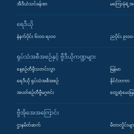
အီဒီယံသင်ခန်းစာ
မကြေးမုံရဲ့အင
ရေဒီယို
နံနက်ပိုင်း ၆း၀၀-ရး၀၀
ညပိုင်း ၉း၀
ရုပ်သံအစီအစဉ်နှင့် ဗွီဒီယိုကဏ္ဍများ
နေ့စဉ်တီဗွီသတင်းလွှာ
မြန်မာ
ရေဒီယို ရုပ်သံအစီအစဉ်
နိုင်ငံတကာ
အပတ်စဉ်တီဗွီမဂ္ဂဇင်း
တွေ့ဆုံမေးမြန
ဗွီအိုအေအကြောင်း
ဌာနမိတ်ဆက်
မီတာလှိုင်းမျာ