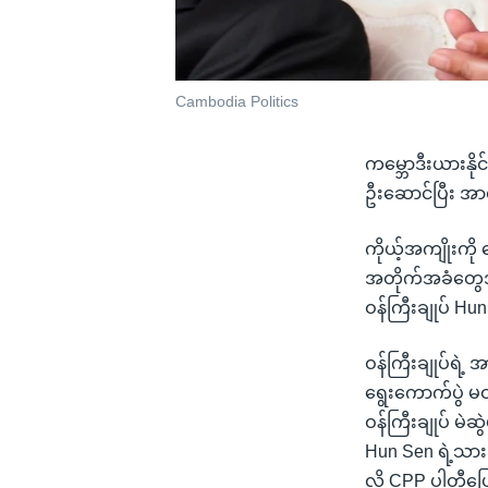
Cambodia Politics
ကမ္ဘောဒီးယားနို
ဦးဆောင်ပြီး အာ
ကိုယ့်အကျိုးကို 
အတိုက်အခံတွေအာ
ဝန်ကြီးချုပ် Hu
ဝန်ကြီးချုပ်ရဲ့
ရွေးကောက်ပွဲ မဝင
ဝန်ကြီးချုပ် မဲ
Hun Sen ရဲ့သား
လို့ CPP ပါတီ