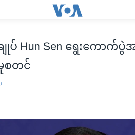
းချုပ် Hun Sen ရွေးကောက်ပွ
မှုစတင်
း)