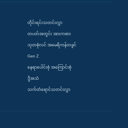
တိုင်းရင်းသတင်းလွှာ
တပတ်အတွင်း အားကစား
သုတစုံလင် အမေရိကန်တခွင်
Gen Z
နေရာပေါင်းစုံ အကြောင်းစုံ
ဒို့အသံ
သက်တံရောင်သတင်းလွှာ