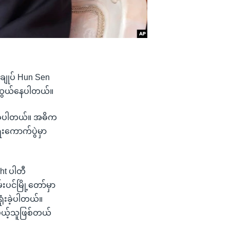
းချုပ် Hun Sen
ဲဆွယ်နေပါတယ်။
ုံးခဲ့ပါတယ်။ အဓိက
းကောက်ပွဲမှာ
ht ပါတီ
းပင်မြို့တော်မှာ
ုံးခဲ့ပါတယ်။
မယ့်သူဖြစ်တယ်