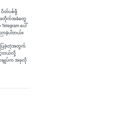
ိတ်ပစ်ဖို့
း အတိုက်အခံတွေ
 Telegram ပေါ်
ေညာခဲ့ပါတယ်။
်ပြခဲ့တဲ့အတွက်
့်တယ်လို့
းချုပ်က အခုလို