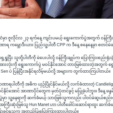
င်ငံမှာ ဇူလိုင်လ ၂၃ ရက်နေ့ ကျင်းပမယ့် ရွေးကောက်ပွဲအတွက် ဝန်ကြီ
ဏာရ ကမ္ဘောဒီးယား ပြည်သူ့ပါတီ CPP က ဒီနေ့ စနေနေ့မှာ စတင်မ
ရှေ့ရှုပြီး သူတို့ပါတီကို မဲပေးပါလို့ ဝန်ကြီးချုပ်က ပြောကြားစည်းရ
းလုံးကို ရွေးကောက်ပွဲ မဝင်နိုင်အောင် တားမြစ်ထားတဲ့အတွက် ရွေ
n Sen ပဲ ပြန်ပြီးအနိုင်ရလိမ့်မယ်လို့ အများက တွက်ထားကြပါတယ်။
 အာဏာရပါတီကို အဓိက ယှဉ်ပြိုင်နိုင်မယ်လို့ လက်ခံထားတဲ့ Candlelig
်နိုင်အောင် အာဏာပိုင်တွေက မှတ်ပုံတင်ခွင့် မပြုခဲ့ပါဘူး။ ဒီနေ့ ဖနွမ်
ဆွဲပွဲမှာ သူ့နေရာကို ဆက်ခံမယ့် သားဖြစ်သူကလည်း ပါဝင်မဲဆွယ်စည်းရ
အကြီးဆုံးဖြစ်သူ Hun Manet ဟာ ပါတီခေါင်းဆောင်ရာထူး ဆက်ခံ
ပြောခွင့်ရသူက အတည်ပြုပြောကြားထားပါတယ်။