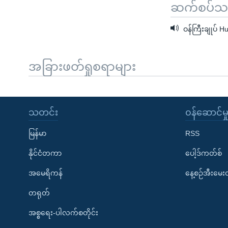
ဆက်စပ်သတင
ဝန်ကြီးချုပ် 
အခြားဖတ်ရှုစရာများ
သတင်း
၀န်ဆောင်မှ
မြန်မာ
RSS
နိုင်ငံတကာ
ပေါ့ဒ်ကတ်စ်
အမေရိကန်
နေ့စဉ်အီးမေ
တရုတ်
အစ္စရေး-ပါလက်စတိုင်း