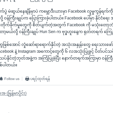
ပွဲ မဲဆွယ်နေချိန်မှာပဲ ကမ္ဘောဒီးယားမှာ Facebook လူမှုကွန်ရက်ကို ပ
့ ဝန်ကြီးချုပ်က ပြောကြားခဲ့ပါတယ်။ Facebook ပေါ်မှာ နိုင်ငံရေ
က်ခိုက်မှုတွေကို စိတ်ပျက်တဲ့အတွက် Facebook ကို မသုံးတော့ဘဲ
ာ့မယ်လို့ ဝန်ကြီးချုပ် Hun Sen က ဗုဒ္ဓဟူးနေ့က ရုတ်တရက် ကြ
ဖြစ်အောင် လှုံဆော်ရာရောက်နိုင်တဲ့ အသုံးအနှုန်းတွေ ရေးသားဖော
 Facebook နဲ့ Instagram အကောင့်တွေကို ၆ လအသုံးပြုခွင့် ပိတ်ပင်သင
သပ်နိုင်တဲ့ဘုတ်အဖွဲ့က အကြံပြုခဲ့ပြီး နောက်တရက်အကြာမှာ ဝန်ကြီ
စ်ပါတယ်။
Follow us
ပရင့်ထုတ်ရန်
ုအေ (မြန်မာပိုင်း)