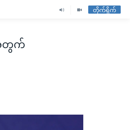
တိုက်ရိုက်
ဲအတွက်