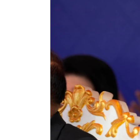
သုတပဒေသာ အင်္ဂလိပ်စာ
အ
ညွန်း
စာမျက်နှာ
သို့
ကျော်
ကြည့်
ရန်
ရှာဖွေ
ရန်
နေရာ
သို့
ကျော်
ရန်