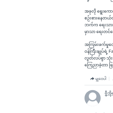
အခုလို ရွေးကောက်
စဉ်းစားနေတယ်လို
ဘက်က ရေးသားတို
မှာသာ ရေးတင်တေ
အကြမ်းဖက်မှုတွေ
ဝန်ကြီးချုပ်ရဲ့
လွတ်လပ်စွာ သုံး
ကြေညာခဲ့တာ ဖြ
မျှဝေပါ
ဗွီအိ