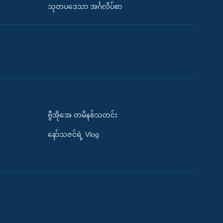
သုတပဒေသာ အင်္ဂလိပ်စာ
ဗွီအိုအေ တမိနစ်သတင်း
နော်သဇင်ရဲ့ Vlog