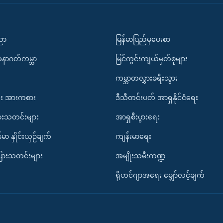
ပညာ
မြန်မာပြည်မှပေးစာ
အနာဂတ်ကမ္ဘာ
မြင်ကွင်းကျယ်မှတ်စုများ
ကမ္ဘာတလွှားခရီးသွား
း အားကစား
ဒီသီတင်းပတ် အာရှနိုင်ငံရေး
ားသတင်းများ
အာရှစီးပွားရေး
်မာ နှိုင်းယှဉ်ချက်
ကျန်းမာရေး
ပြားသတင်းများ
အမျိုးသမီးကဏ္ဍ
ရိုဟင်ဂျာအရေး မျှော်လင့်ချက်