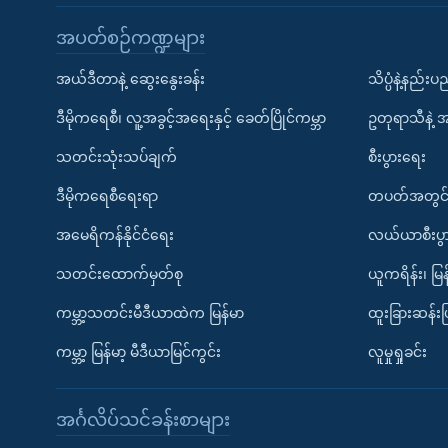
အပတ်စဉ်ကဏ္ဍများ
အယ်ဒီတာနဲ့ ဆွေးနွေးခန်း
သိပ္ပံနဲ့နည်း
ဒီမိုကရေစီ၊ လူ့အခွင့်အရေးနှင့် ခေတ်ပြိုင်ကမ္ဘာ
ဥတုရာသီနဲ့ 
သတင်းသုံးသပ်ချက်
စီးပွားရေး
ဒီမိုကရေစီရေးရာ
တပတ်အတွင်
အမေရိကန်နိုင်ငံရေး
လယ်ယာစီးပွ
သတင်းထောက်မှတ်စု
ယူကရိန်း၊ မြန
ကမ္ဘာ့သတင်းမီဒီယာထဲက မြန်မာ
ထူးခြားဆန်း
ကမ္ဘာ့ မြန်မာ့ မီဒီယာမြင်ကွင်း
လူမှုရှုခင်း
အင်္ဂလိပ်သင်ခန်းစာများ