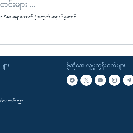
်းများ ...
Hun Sen ရွေးကောက်ပွဲအတွက် မဲဆွယ်မှုစတင်
ုများ
ဗွီအိုအေ လူမှုကွန်ယက်များ
းလ်သတင်းလွှာ