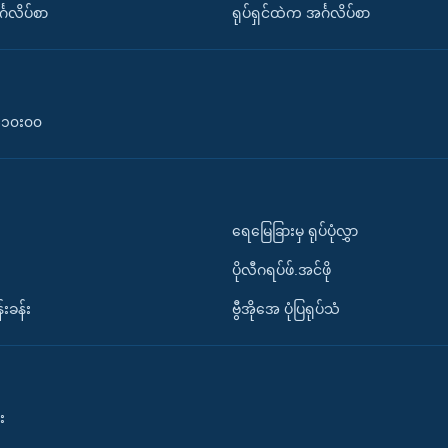
်္ဂလိပ်စာ
ရုပ်ရှင်ထဲက အင်္ဂလိပ်စာ
၀-၁၀း၀၀
ရေမြေခြားမှ ရုပ်ပုံလွှာ
ပိုလီဂရပ်ဖ်.အင်ဖို
်းခန်း
ဗွီအိုအေ ပုံပြရုပ်သံ
း