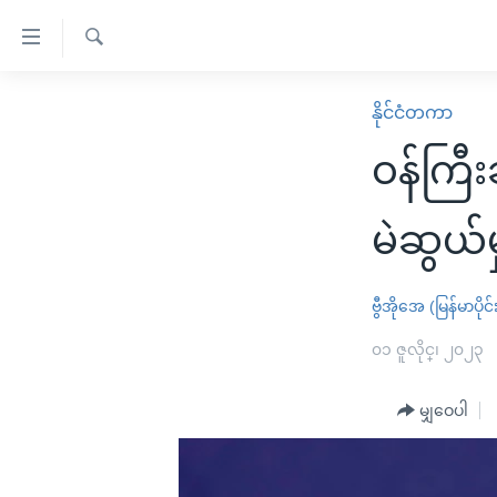
သုံး
ရ
ရှာဖွေ
လွယ်ကူ
မူလစာမျက်နှာ
နိုင်ငံတကာ
ရ
စေ
မြန်မာ
လာ
ဝန်ကြီ
သည့်
ဒ်
ကမ္ဘာ့သတင်းများ
Link
ဗွီဒီယို
နိုင်ငံတကာ
မဲဆွယ်
များ
သတင်းလွတ်လပ်ခွင့်
အမေရိကန်
ပင်မ
ရပ်ဝန်းတခု လမ်းတခု အလွန်
တရုတ်
ဗွီအိုအေ (မြန်မာပိုင်
အကြောင်းအရာ
အင်္ဂလိပ်စာလေ့လာမယ်
အစ္စရေး-ပါလက်စတိုင်း
၀၁ ဇူလိုင္၊ ၂၀၂၃
သို့
အပတ်စဉ်ကဏ္ဍများ
အမေရိကန်သုံးအီဒီယံ
ကျော်
မျှဝေပါ
ကြည့်
ရေဒီယိုနှင့်ရုပ်သံ အချက်အလက်များ
မကြေးမုံရဲ့ အင်္ဂလိပ်စာ
ရေဒီယို
ရန်
ရေဒီယို/တီဗွီအစီအစဉ်
ရုပ်ရှင်ထဲက အင်္ဂလိပ်စာ
တီဗွီ
ပင်မ