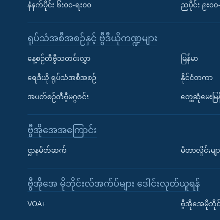
နံနက်ပိုင်း ၆း၀၀-ရး၀၀
ညပိုင်း ၉း၀
ရုပ်သံအစီအစဉ်နှင့် ဗွီဒီယိုကဏ္ဍများ
နေ့စဉ်တီဗွီသတင်းလွှာ
မြန်မာ
ရေဒီယို ရုပ်သံအစီအစဉ်
နိုင်ငံတကာ
အပတ်စဉ်တီဗွီမဂ္ဂဇင်း
တွေ့ဆုံမေးမြန
ဗွီအိုအေအကြောင်း
ဌာနမိတ်ဆက်
မီတာလှိုင်းမျာ
ဗွီအိုအေ မိုဘိုင်းလ်အက်ပ်များ ဒေါင်းလုတ်ယူရန်
Learning English
VOA+
ဗွီအိုအေမိုဘ
ဗွီအိုအေ လူမှုကွန်ယက်များ