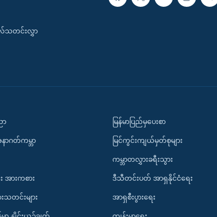
းလ်သတင်းလွှာ
ပညာ
မြန်မာပြည်မှပေးစာ
အနာဂတ်ကမ္ဘာ
မြင်ကွင်းကျယ်မှတ်စုများ
ကမ္ဘာတလွှားခရီးသွား
း အားကစား
ဒီသီတင်းပတ် အာရှနိုင်ငံရေး
ားသတင်းများ
အာရှစီးပွားရေး
်မာ နှိုင်းယှဉ်ချက်
ကျန်းမာရေး