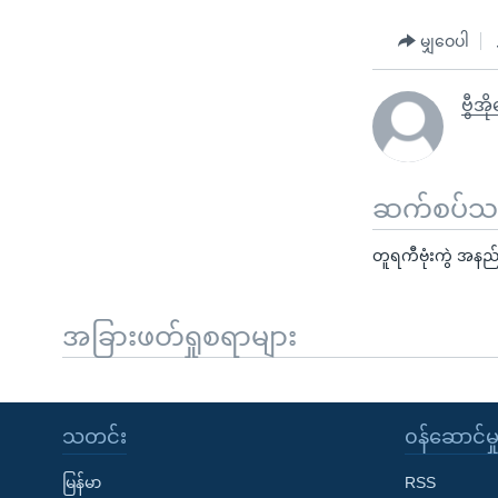
မျှဝေပါ
ဗွီအိ
ဆက်စပ်သတင
တူရကီဗုံးကွဲ အနည
အခြားဖတ်ရှုစရာများ
သတင်း
၀န်ဆောင်မှ
မြန်မာ
RSS