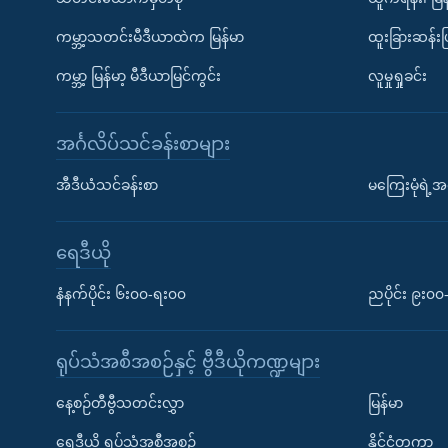
ကမ္ဘာ့သတင်းမီဒီယာထဲက မြန်မာ
ထူးခြားဆန်း
ကမ္ဘာ့ မြန်မာ့ မီဒီယာမြင်ကွင်း
လူမှုရှုခင်း
အင်္ဂလိပ်သင်ခန်းစာများ
အီဒီယံသင်ခန်းစာ
မကြေးမုံရဲ့အင
ရေဒီယို
နံနက်ပိုင်း ၆း၀၀-ရး၀၀
ညပိုင်း ၉း၀
ရုပ်သံအစီအစဉ်နှင့် ဗွီဒီယိုကဏ္ဍများ
နေ့စဉ်တီဗွီသတင်းလွှာ
မြန်မာ
ရေဒီယို ရုပ်သံအစီအစဉ်
နိုင်ငံတကာ