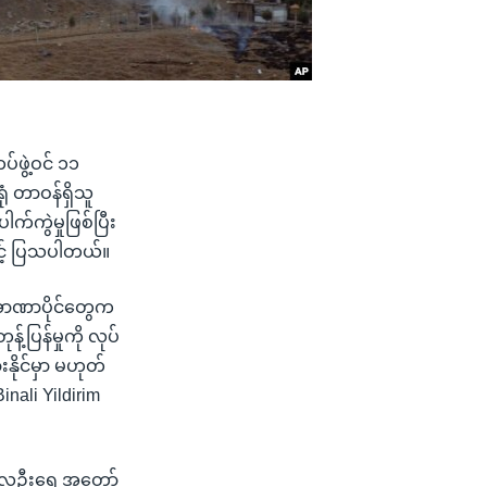
်ဖွဲ့ဝင် ၁၁
 တာဝန်ရှိသူ
်ကွဲမှုဖြစ်ပြီး
င့် ပြသပါတယ်။
ီအာဏာပိုင်တွေက
်ပြန်မှုကို လုပ်
နိုင်မှာ မဟုတ်
inali Yildirim
ာ့ဒ်လူဦးရေ အတော်