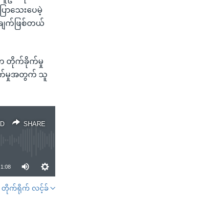
ပြောသေးပေမဲ့
်ချက်ဖြစ်တယ်
တိုက်ခိုက်မှု
်မှုအတွက် သူ
D
SHARE
1:08
တိုက်ရိုက် လင့်ခ်
SHARE