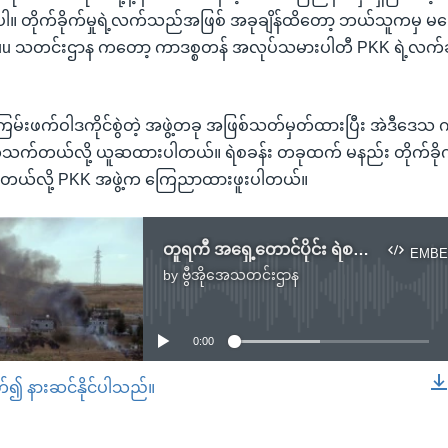
ြို့ပါ။ တိုက်ခိုက်မှုရဲ့လက်သည်အဖြစ် အခုချိန်ထိတော့ ဘယ်သူကမှ မ
nadoluu သတင်းဌာန ကတော့ ကာဒစ္စတန် အလုပ်သမားပါတီ PKK ရဲ့လက
ြမ်းဖက်ဝါဒကိုင်စွဲတဲ့ အဖွဲ့တခု အဖြစ်သတ်မှတ်ထားပြီး အဲဒီဒေသ က 
တ်သက်တယ်လို့ ယူဆထားပါတယ်။ ရဲစခန်း တခုထက် မနည်း တိုက်ခိုက
စ်တယ်လို့ PKK အဖွဲ့က ကြေညာထားဖူးပါတယ်။
တူရကီ အရှေ့တောင်ပိုင်း ရဲစစ်ကြောရေး စခန်း ကားဗုံးခွဲခံရ
EMBE
by
ဗွီအိုအေသတင်းဌာန
No media source currently available
0:00
တ်၍ နားဆင်နိုင်ပါသည်။
EMBED