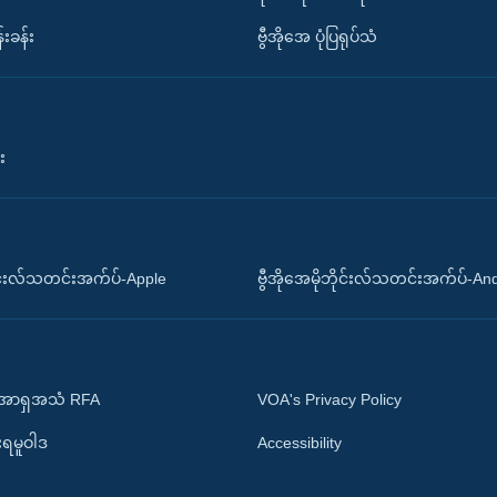
်းခန်း
ဗွီအိုအေ ပုံပြရုပ်သံ
း
ိုင်းလ်သတင်းအက်ပ်-Apple
ဗွီအိုအေမိုဘိုင်းလ်သတင်းအက်ပ်-An
 အာရှအသံ RFA
VOA's Privacy Policy
ုးရမူဝါဒ
Accessibility