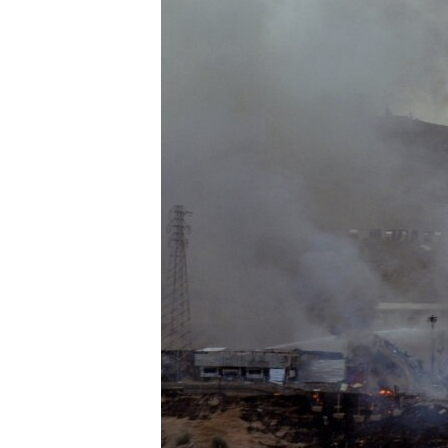
သုတပဒေသာ အင်္ဂလိပ်စာ
အ
ညွန်း
စာမျက်နှာ
သို့
ကျော်
ကြည့်
ရန်
ရှာဖွေ
ရန်
နေရာ
သို့
ကျော်
ရန်