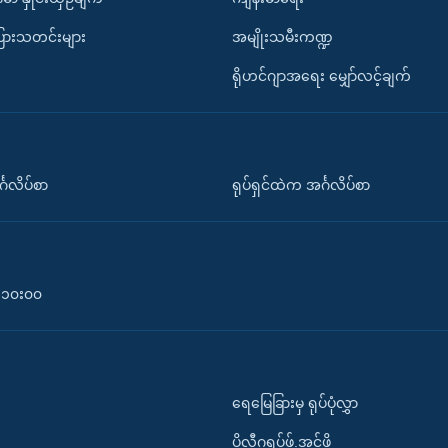
ပြားသတင်းများ
အမျိုးသမီးကဏ္ဍ
ရိုဟင်ဂျာအရေး မျှော်လင့်ချက်
်္ဂလိပ်စာ
ရုပ်ရှင်ထဲက အင်္ဂလိပ်စာ
၀-၁၀း၀၀
ရေမြေခြားမှ ရုပ်ပုံလွှာ
ပိုလီဂရပ်ဖ်.အင်ဖို