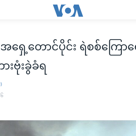
အရှေ့တောင်ပိုင်း ရဲစစ်ကြောရ
းဗုံးခွဲခံရ
း)
၁၆