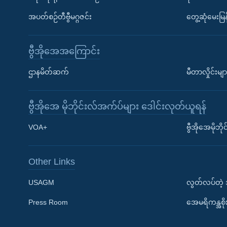
အပတ်စဉ်တီဗွီမဂ္ဂဇင်း
တွေ့ဆုံမေးမြန
ဗွီအိုအေအကြောင်း
ဌာနမိတ်ဆက်
မီတာလှိုင်းမျာ
ဗွီအိုအေ မိုဘိုင်းလ်အက်ပ်များ ဒေါင်းလုတ်ယူရန်
Learning English
VOA+
ဗွီအိုအေမိုဘ
ဗွီအိုအေ လူမှုကွန်ယက်များ
Other Links
USAGM
လွတ်လပ်တဲ့
Press Room
အေမရိကန္အစိ
ဘာသာစကားများ