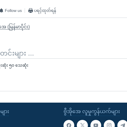
Follow us
ပရင့်ထုတ်ရန်
ုအေ (မြန်မာပိုင်း)
်းများ ...
်းဆုံး ၅ဝ သေဆုံး
ုများ
ဗွီအိုအေ လူမှုကွန်ယက်များ