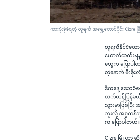
ကားဗုံးခွဲခံရတဲ့ တူရကီ အရှေ့တောင်ပိုင်း Cizre 
တူရကီနိုင်ငံတောင
ယောက်ထက်မနည်း
တွေက ပြောပါတယ်။
တဲ့နောက် မီးခိ
ဒီကနေ့ ဒေသစံတေ
လက်တုန့်ပြန်မယ်
သွားမှာဖြစ်ပြီး
ဘူးလို့ အစ္စတန်ဘ
က ပြောပါတယ်။
Cizre မြို့ဟာ ဆ