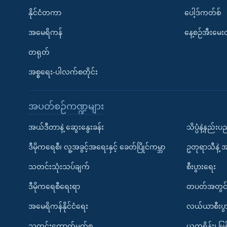
နိုင်ငံတကာ
ပေါ့ဒ်ကတ်စ်
အမေရိကန်
နေ့စဉ်အီးမေ
တရုတ်
အစ္စရေး-ပါလက်စတိုင်း
အပတ်စဉ်ကဏ္ဍများ
အယ်ဒီတာနဲ့ ဆွေးနွေးခန်း
သိပ္ပံနဲ့နည်း
ဒီမိုကရေစီ၊ လူ့အခွင့်အရေးနှင့် ခေတ်ပြိုင်ကမ္ဘာ
ဥတုရာသီနဲ့ 
သတင်းသုံးသပ်ချက်
စီးပွားရေး
ဒီမိုကရေစီရေးရာ
တပတ်အတွင်
အမေရိကန်နိုင်ငံရေး
လယ်ယာစီးပွ
သတင်းထောက်မှတ်စု
ယူကရိန်း၊ မြန