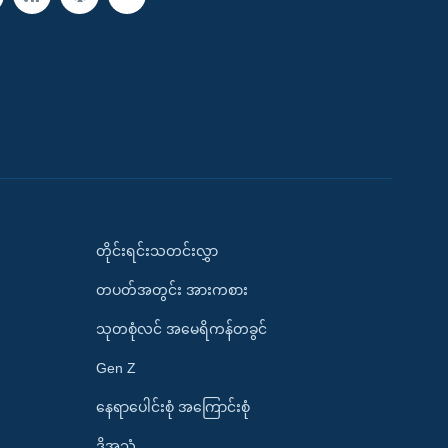
တိုင်းရင်းသတင်းလွှာ
တပတ်အတွင်း အားကစား
သုတစုံလင် အမေရိကန်တခွင်
Gen Z
နေရာပေါင်းစုံ အကြောင်းစုံ
ဒို့အသံ