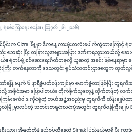
မြို့ ရဲစစ်ကြောရေး စခန်း။ ( သြဂုတ် ၂၆၊ ၂၀၁၆)
်ပိုင်းက Cizre မြို့မှာ ဒီကနေ့ ကားဗုံးတလုံးပေါက်ကွဲတာကြောင့် ရဲတပ
 သေဆုံး ပြီး တခြားလူအများအပြား ဒဏ်ရာရသွားတယ်လို့ ဆေးရုံ
 ရဲတပ်ဖွဲ့ စစ်ဆေးရေးဂိတ်တခုလို့ ယူဆတဲ့ အခင်းဖြစ်နေရာမှာ ပေါက
ုးလုံးကြီး တက်နေတာကို ဒေသတွင်း ရုပ်သံသတင်းဌာနတွေက ထုတ်လွှ
ာ်ချိန် မနက် ၆ နာရီခွဲပတ်ဝန်းကျင်မှာ ဖောက်ခွဲတာဖြစ်ပြီး တူရက
လို့ အခိုင်အမာ ပြောပါတယ်။ တိုက်ခိုက်သူတွေနဲ့ ထိုက်တန်တဲ့ လက်တုန့
 အကြမ်းဖက်ဝါဒ ကိုင်စွဲတဲ့ ဘယ်အဖွဲ့အစည်းမှ တူရကီကို ထိန်းချုပ်ထား
ူလ်မြို့မှာလုပ်တဲ့ သတင်းစာရှင်းလင်းပွဲအတွင်း တူရကီဝန်ကြီးချုပ် B
ီးရီးယား၊ အီရတ်တို့နဲ့ နယ်စပ်ထိနေတဲ့ Sirnak ပြည်နယ်မှာရှိပြီး က