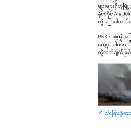
များများရှိတဲ့မ
နိုင်ငံပိုင် A
လို့ ပြောပါတယ်။
PKK အဖွဲ့ကို အက
တွေမှာ ပါဝင်ပ
တို့လက်ချက်ဖြ
သီးခြားခွဲထု