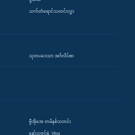
သက်တံရောင်သတင်းလွှာ
သုတပဒေသာ အင်္ဂလိပ်စာ
ဗွီအိုအေ တမိနစ်သတင်း
နော်သဇင်ရဲ့ Vlog