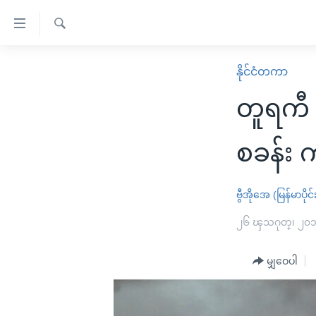
သုံး
ရ
ရှာဖွေ
လွယ်ကူ
မူလစာမျက်နှာ
နိုင်ငံတကာ
ရ
စေ
မြန်မာ
လာ
တူရကီ 
သည့်
ဒ်
ကမ္ဘာ့သတင်းများ
Link
ဗွီဒီယို
နိုင်ငံတကာ
စခန်း ကာ
များ
သတင်းလွတ်လပ်ခွင့်
အမေရိကန်
ပင်မ
ရပ်ဝန်းတခု လမ်းတခု အလွန်
တရုတ်
ဗွီအိုအေ (မြန်မာပိုင်
အကြောင်းအရာ
အင်္ဂလိပ်စာလေ့လာမယ်
အစ္စရေး-ပါလက်စတိုင်း
၂၆ ၾသဂုတ္၊ ၂၀
သို့
အပတ်စဉ်ကဏ္ဍများ
အမေရိကန်သုံးအီဒီယံ
ကျော်
မျှဝေပါ
ကြည့်
ရေဒီယိုနှင့်ရုပ်သံ အချက်အလက်များ
မကြေးမုံရဲ့ အင်္ဂလိပ်စာ
ရေဒီယို
ရန်
ရေဒီယို/တီဗွီအစီအစဉ်
ရုပ်ရှင်ထဲက အင်္ဂလိပ်စာ
တီဗွီ
ပင်မ