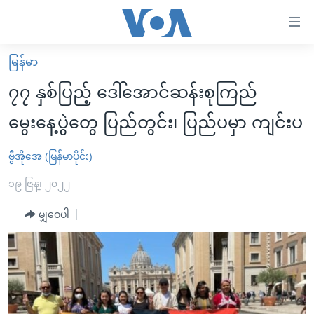
သုံး
ရ
လွယ်ကူ
မြန်မာ
မူလစာမျက်နှာ
စေ
၇၇ နှစ်ပြည့် ဒေါ်အောင်ဆန်းစုကြည်
မြန်မာ
သည့်
မွေးနေ့ပွဲတွေ ပြည်တွင်း၊ ပြည်ပမှာ ကျင်းပ
ကမ္ဘာ့သတင်းများ
Link
ဗွီဒီယို
နိုင်ငံတကာ
ဗွီအိုအေ (မြန်မာပိုင်း)
များ
သတင်းလွတ်လပ်ခွင့်
အမေရိကန်
၁၉ ဇြန္၊ ၂၀၂၂
ပင်မ
ရပ်ဝန်းတခု လမ်းတခု အလွန်
တရုတ်
အကြောင်းအရာ
မျှဝေပါ
သို့
အင်္ဂလိပ်စာလေ့လာမယ်
အစ္စရေး-ပါလက်စတိုင်း
ကျော်
အပတ်စဉ်ကဏ္ဍများ
အမေရိကန်သုံးအီဒီယံ
ကြည့်
ရေဒီယိုနှင့်ရုပ်သံ အချက်အလက်များ
မကြေးမုံရဲ့ အင်္ဂလိပ်စာ
ရေဒီယို
ရန်
ပင်မ
ရေဒီယို/တီဗွီအစီအစဉ်
ရုပ်ရှင်ထဲက အင်္ဂလိပ်စာ
တီဗွီ