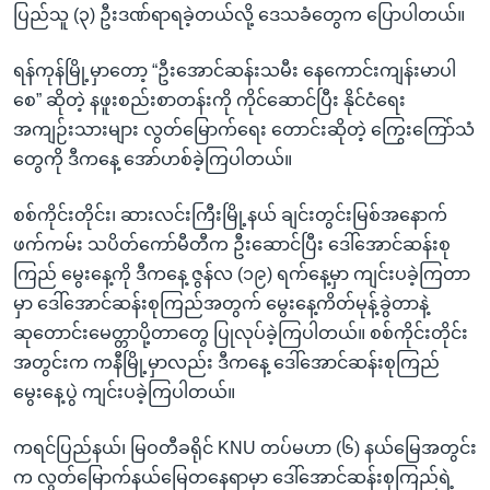
ပြည်သူ (၃) ဦးဒဏ်ရာရခဲ့တယ်လို့ ဒေသခံတွေက ပြောပါတယ်။
ရန်ကုန်မြို့မှာတော့ “ဦးအောင်ဆန်းသမီး နေကောင်းကျန်းမာပါ
စေ” ဆိုတဲ့ နဖူးစည်းစာတန်းကို ကိုင်ဆောင်ပြီး နိုင်ငံရေး
အကျဉ်းသားများ လွတ်မြောက်ရေး တောင်းဆိုတဲ့ ကြွေးကြော်သံ
တွေကို ဒီကနေ့ အော်ဟစ်ခဲ့ကြပါတယ်။
စစ်ကိုင်းတိုင်း၊ ဆားလင်းကြီးမြို့နယ် ချင်းတွင်းမြစ်အနောက်
ဖက်ကမ်း သပိတ်ကော်မီတီက ဦးဆောင်ပြီး ဒေါ်အောင်ဆန်းစု
ကြည် မွေးနေ့ကို ဒီကနေ့ ဇွန်လ (၁၉) ရက်နေ့မှာ ကျင်းပခဲ့ကြတာ
မှာ ဒေါ်အောင်ဆန်းစုကြည်အတွက် မွေးနေ့ကိတ်မုန့်ခွဲတာနဲ့
ဆုတောင်းမေတ္တာပို့တာတွေ ပြုလုပ်ခဲ့ကြပါတယ်။ စစ်ကိုင်းတိုင်း
အတွင်းက ကနီမြို့မှာလည်း ဒီကနေ့ ဒေါ်အောင်ဆန်းစုကြည်
မွေးနေ့ပွဲ ကျင်းပခဲ့ကြပါတယ်။
ကရင်ပြည်နယ်၊ မြဝတီခရိုင် KNU တပ်မဟာ (၆) နယ်မြေအတွင်း
က လွတ်မြောက်နယ်မြေတနေရာမှာ ဒေါ်အောင်ဆန်းစုကြည်ရဲ့