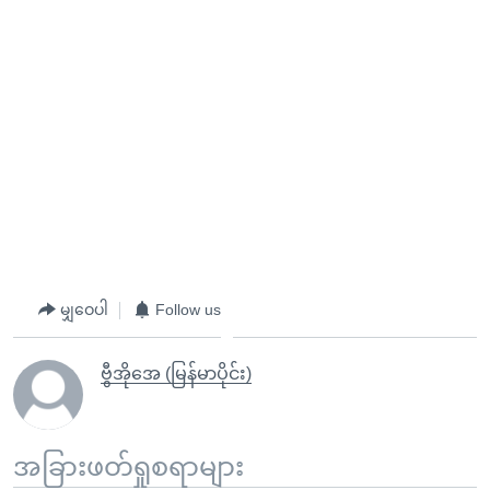
မျှဝေပါ
Follow us
ဗွီအိုအေ (မြန်မာပိုင်း)
အခြားဖတ်ရှုစရာများ