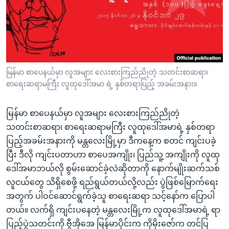
အ
သုတပဒေသာ အင်္ဂလိပ်စာ
ညွန်း
Learning English
စာမျက်နှာ
သို့
ဗွီအိုအေ လူမှုကွန်ယက်များ
ကျော်
ကြည့်
မြန်မာ စာပေနယ်မှာ လူအများ လေးစားကြည်ညိုတဲ့ သတင်းစာဆရာ၊
စာရေးဆရာမကြီး လူထုဒေါ်အမာ ရဲ့ နှစ်တရာပြည့် အခမ်းအနား။
ရန်
ဘာသာစကားများ
ရှာဖွေ
မြန်မာ စာပေနယ်မှာ လူအများ လေးစားကြည်ညိုတဲ့
ရန်
သတင်းစာဆရာ၊ စာရေးဆရာမကြီး လူထုဒေါ်အမာရဲ့ နှစ်တရာ
နေရာ
ပြည့်အခမ်းအနားကို မန္တလေးမြို့မှာ ဒီကနေ့က စတင် ကျင်းပခဲ့
သို့
ပြီး ဒီလို ကျင်းပတာဟာ စာပေအကျိုး၊ ပြည်သူ့ အကျိုးကို လူထု
ကျော်
ဒေါ်အမာဘယ်လို စွမ်းဆောင်ခဲ့လဲဆိုတာကို နောက်မျိုးဆက်သစ်
ရန်
လူငယ်တွေ သိရှိစေဖို့ ရည်ရွယ်တယ်လို့လည်း ပွဲဖြစ်မြောက်ရေး
အတွက် ပါဝင်ဆောင်ရွက်ခဲ့သူ စာရေးဆရာ သင့်နော်က ပြောပါ
တယ်။ လက်ရှိ ကျင်းပနေတဲ့ မန္တလေးမြို့က လူထုဒေါ်အမာရဲ့ ရာ
ပြည့်ပွဲသတင်းကို ဗွီအိုအေ မြန်မာပိုင်းက ကိုမိုးဇော်က တင်ပြ