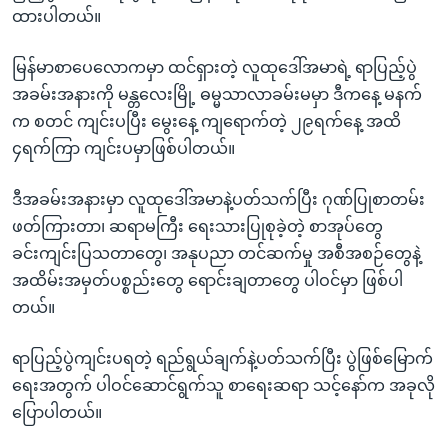
ထားပါတယ်။
မြန်မာစာပေလောကမှာ ထင်ရှားတဲ့ လူထုဒေါ်အမာရဲ့ ရာပြည့်ပွဲ
အခမ်းအနားကို မန္တလေးမြို့ ဓမ္မသာလာခမ်းမမှာ ဒီကနေ့ မနက်
က စတင် ကျင်းပပြီး မွေးနေ့ ကျရောက်တဲ့ ၂၉ရက်နေ့ အထိ
၄ရက်ကြာ ကျင်းပမှာဖြစ်ပါတယ်။
ဒီအခမ်းအနားမှာ လူထုဒေါ်အမာနဲ့ပတ်သက်ပြီး ဂုဏ်ပြုစာတမ်း
ဖတ်ကြားတာ၊ ဆရာမကြီး ရေးသားပြုစုခဲ့တဲ့ စာအုပ်တွေ
ခင်းကျင်းပြသတာတွေ၊ အနုပညာ တင်ဆက်မှု အစီအစဉ်တွေနဲ့
အထိမ်းအမှတ်ပစ္စည်းတွေ ရောင်းချတာတွေ ပါဝင်မှာ ဖြစ်ပါ
တယ်။
ရာပြည့်ပွဲကျင်းပရတဲ့ ရည်ရွယ်ချက်နဲ့ပတ်သက်ပြီး ပွဲဖြစ်မြောက်
ရေးအတွက် ပါဝင်ဆောင်ရွက်သူ စာရေးဆရာ သင့်နော်က အခုလို
ပြောပါတယ်။