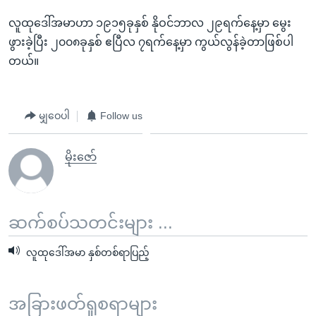
လူထုဒေါ်အမာဟာ ၁၉၁၅ခုနှစ် နိုဝင်ဘာလ ၂၉ရက်နေ့မှာ မွေး
ဖွားခဲ့ပြီး ၂၀၀၈ခုနှစ် ဧပြီလ ၇ရက်နေ့မှာ ကွယ်လွန်ခဲ့တာဖြစ်ပါ
တယ်။
မျှဝေပါ
Follow us
မိုးဇော်
ဆက်စပ်သတင်းများ ...
လူထုဒေါ်အမာ နှစ်တစ်ရာပြည့်
အခြားဖတ်ရှုစရာများ