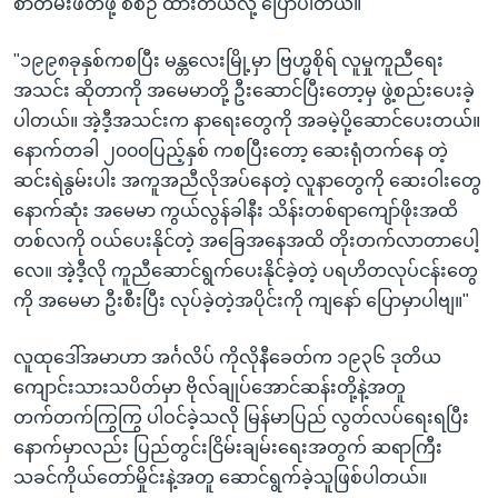
စာတမ်းဖတ်ဖို့ စီစဉ် ထားတယ်လို့ ပြောပါတယ်။
"၁၉၉၈ခုနှစ်ကစပြီး မန္တလေးမြို့မှာ ဗြဟ္မစိုရ် လူမှုကူညီရေး
အသင်း ဆိုတာကို အမေမာတို့ ဦးဆောင်ပြီးတော့မှ ဖွဲ့စည်းပေးခဲ့
ပါတယ်။ အဲ့ဒီ့အသင်းက နာရေးတွေကို အခမဲ့ပို့ဆောင်ပေးတယ်။
နောက်တခါ ၂၀၀၀ပြည့်နှစ် ကစပြီးတော့ ဆေးရုံတက်နေ တဲ့
ဆင်းရဲနွမ်းပါး အကူအညီလိုအပ်နေတဲ့ လူနာတွေကို ဆေးဝါးတွေ
နောက်ဆုံး အမေမာ ကွယ်လွန်ခါနီး သိန်းတစ်ရာကျော်ဖိုးအထိ
တစ်လကို ဝယ်ပေးနိုင်တဲ့ အခြေအနေအထိ တိုးတက်လာတာပေါ့
လေ။ အဲ့ဒီ့လို ကူညီဆောင်ရွက်ပေးနိုင်ခဲ့တဲ့ ပရဟိတလုပ်ငန်းတွေ
ကို အမေမာ ဦးစီးပြီး လုပ်ခဲ့တဲ့အပိုင်းကို ကျနော် ပြောမှာပါဗျ။"
လူထုဒေါ်အမာဟာ အင်္ဂလိပ် ကိုလိုနီခေတ်က ၁၉၃၆ ဒုတိယ
ကျောင်းသားသပိတ်မှာ ဗိုလ်ချုပ်အောင်ဆန်းတို့နဲ့အတူ
တက်တက်ကြွကြွ ပါဝင်ခဲ့သလို မြန်မာပြည် လွတ်လပ်ရေးရပြီး
နောက်မှာလည်း ပြည်တွင်းငြိမ်းချမ်းရေးအတွက် ဆရာကြီး
သခင်ကိုယ်တော်မှိုင်းနဲ့အတူ ဆောင်ရွက်ခဲ့သူဖြစ်ပါတယ်။