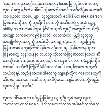
“အခုကာလမှာ မျှော်လင့်တာကတော့ focus ပြုလုပ်တာကတော့
လူငယ်တွေ ရင်ထဲ ဒေါ်ဒေါ့် ကိုရောက်အောင် ဘယ်လိုပို့ပေးမလဲဆို
တာ စဉ်းစားတာပေါ့ဗျာ။ သူတို့အတွက် ဒေါ်ဒေါ်ဟာ ideal person
ဖြစ်တယ်ဆိုတာကို သူတို့ကို ဘယ်လို အသိပေးကြမလဲ၊ သူ့ရဲ့
ability က ဘာလဲပေါ့ဗျာ။ နိုင်ငံအတွက် လူမျိုးအတွက် ဘယ်လို
အကျိုး သက်ရောက်မှုရှိခဲ့သလဲ။ တသက်လုံး ပြည်သူလူထု
အကျိုးစီးပွားတွေကို ဘယ်လိုဆောင်ရွက်ခဲ့သလဲ ၊ သူ့ကြောင့်
မြန်မာစာပေ၊ သူ့ကြောင့်မြန်မာ့ယဉ်ကျေးမှု ၊ မြန်မာ့အနုပညာ
မြန်မာတွေ ဘုန်းတန်ခိုး ဘယ်လို တိုးတက်မြင့်မားလာခဲ့သလဲ ဆို
တာကို လက်ဆင့်ကမ်းရတာပေါ့နော်။ နောက် လောကဓံံနဲ့ရင်ဆိုင်
တဲ့အခါ ဘယ်လို ကြံ့ကြံ့ခံနိုင်ခဲ့သလဲပေါ့။ အမှန်တရားအတွက်
ဘယ်လိုရပ်တည်ခဲ့သလဲ။ ဒါတွေကို ကျနော်တို့က ကလေးတွေကို
သိစေချင်တာပေါ့။ အဲဒီအတွက် ဒီပွဲလေး ကျင်းပတယ်လို့လည်း
ယူဆလို့ရပါတယ်။”
လူထုဒေါ်အမာဟာ ခင်ပွန်းဖြစ်သူ လူထုဦးလှနဲ့ အတူ လူထု
သတင်းစာ ထုတ်ဝေစဉ် ပြည်သူတွေဘက်က အမြဲရပ်တည်ခဲ့သူ