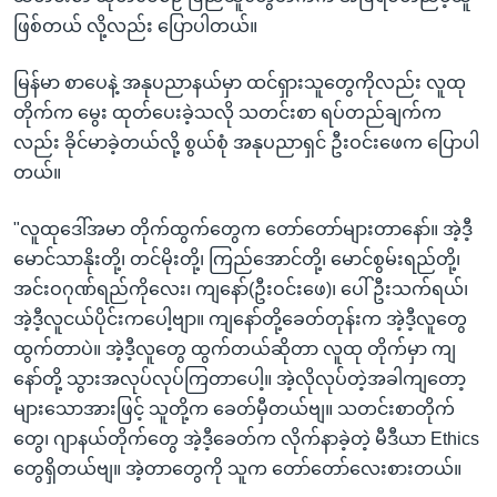
ဖြစ်တယ် လို့လည်း ပြောပါတယ်။
မြန်မာ စာပေနဲ့ အနုပညာနယ်မှာ ထင်ရှားသူတွေကိုလည်း လူထု
တိုက်က မွေး ထုတ်ပေးခဲ့သလို သတင်းစာ ရပ်တည်ချက်က
လည်း ခိုင်မာခဲ့တယ်လို့ စွယ်စုံ အနုပညာရှင် ဦးဝင်းဖေက ပြောပါ
တယ်။
"လူထုဒေါ်အမာ တိုက်ထွက်တွေက တော်တော်များတာနော်။ အဲ့ဒီ့
မောင်သာနိုးတို့၊ တင်မိုးတို့၊ ကြည်အောင်တို့၊ မောင်စွမ်းရည်တို့၊
အင်းဝဂုဏ်ရည်ကိုလေး၊ ကျနော်(ဦးဝင်းဖေ)၊ ပေါ်ဦးသက်ရယ်၊
အဲ့ဒီ့လူငယ်ပိုင်းကပေါ့ဗျာ။ ကျနော်တို့ခေတ်တုန်းက အဲ့ဒီ့လူတွေ
ထွက်တာပဲ။ အဲ့ဒီ့လူတွေ ထွက်တယ်ဆိုတာ လူထု တိုက်မှာ ကျ
နော်တို့ သွားအလုပ်လုပ်ကြတာပေါ့။ အဲ့လိုလုပ်တဲ့အခါကျတော့
များသောအားဖြင့် သူတို့က ခေတ်မှီတယ်ဗျ။ သတင်းစာတိုက်
တွေ၊ ဂျာနယ်တိုက်တွေ အဲ့ဒီ့ခေတ်က လိုက်နာခဲ့တဲ့ မီဒီယာ Ethics
တွေရှိတယ်ဗျ။ အဲ့တာတွေကို သူက တော်တော်လေးစားတယ်။