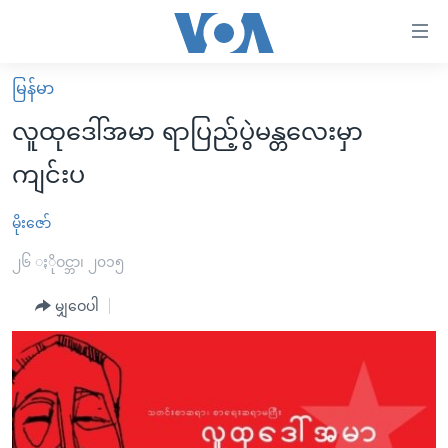
သုံး
ရ
လွယ်ကူ
မြန်မာ
မူလစာမျက်နှာ
စေ
လူထုဒေါ်အမာ ရာပြည့်ပွဲမန္တလေးမှာ
မြန်မာ
သည့်
ကျင်းပ
ကမ္ဘာ့သတင်းများ
Link
ဗွီဒီယို
နိုင်ငံတကာ
မိုးဇော်
များ
သတင်းလွတ်လပ်ခွင့်
အမေရိကန်
၂၆ ႏိုဝင္ဘာ၊ ၂၀၁၅
ပင်မ
ရပ်ဝန်းတခု လမ်းတခု အလွန်
တရုတ်
အကြောင်းအရာ
မျှဝေပါ
သို့
အင်္ဂလိပ်စာလေ့လာမယ်
အစ္စရေး-ပါလက်စတိုင်း
ကျော်
အပတ်စဉ်ကဏ္ဍများ
အမေရိကန်သုံးအီဒီယံ
ကြည့်
ရေဒီယိုနှင့်ရုပ်သံ အချက်အလက်များ
မကြေးမုံရဲ့ အင်္ဂလိပ်စာ
ရေဒီယို
ရန်
ပင်မ
ရေဒီယို/တီဗွီအစီအစဉ်
ရုပ်ရှင်ထဲက အင်္ဂလိပ်စာ
တီဗွီ