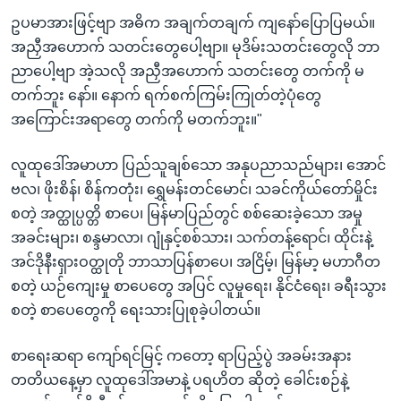
ဥပမာအားဖြင့်ဗျာ အဓိက အချက်တချက် ကျနော်ပြောပြမယ်။
အညှီအဟောက် သတင်းတွေပေါ့ဗျာ။ မုဒိမ်းသတင်းတွေလို ဘာ
ညာပေါ့ဗျာ အဲ့သလို အညှီအဟောက် သတင်းတွေ တက်ကို မ
တက်ဘူး နော်။ နောက် ရက်စက်ကြမ်းကြုတ်တဲ့ပုံတွေ
အကြောင်းအရာတွေ တက်ကို မတက်ဘူး။"
လူထုဒေါ်အမာဟာ ပြည်သူချစ်သော အနုပညာသည်များ၊ အောင်
ဗလ၊ ဖိုးစိန်၊ စိန်ကတုံး၊ ရွှေမန်းတင်မောင်၊ သခင်ကိုယ်တော်မှိုင်း
စတဲ့ အတ္ထုပ္ပတ္တိ စာပေ၊ မြန်မာပြည်တွင် စစ်ဆေးခဲ့သော အမှု
အခင်းများ၊ စန္ဒမာလာ၊ ဂျုံနှင့်စစ်သား၊ သက်တန့်ရောင်၊ ထိုင်းနဲ့
အင်ဒိုနီးရှားဝတ္ထုတို ဘာသာပြန်စာပေ၊ အငြိမ့်၊ မြန်မာ့ မဟာဂီတ
စတဲ့ ယဉ်ကျေးမှု စာပေတွေ အပြင် လူမှုရေး၊ နိုင်ငံရေး၊ ခရီးသွား
စတဲ့ စာပေတွေကို ရေးသားပြုစုခဲ့ပါတယ်။
စာရေးဆရာ ကျော်ရင်မြင့် ကတော့ ရာပြည့်ပွဲ အခမ်းအနား
တတိယနေ့မှာ လူထုဒေါ်အမာနဲ့ ပရဟိတ ဆိုတဲ့ ခေါင်းစဉ်နဲ့