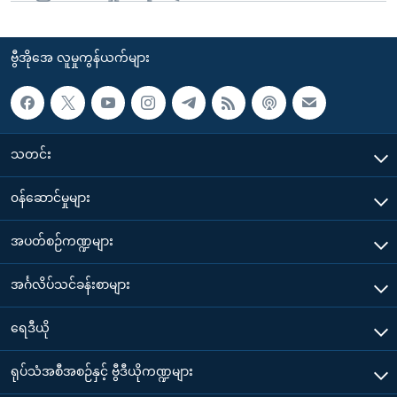
ဗွီအိုအေ လူမှုကွန်ယက်များ
သတင်း
၀န်ဆောင်မှုများ
အပတ်စဉ်ကဏ္ဍများ
အင်္ဂလိပ်သင်ခန်းစာများ
ရေဒီယို
ရုပ်သံအစီအစဉ်နှင့် ဗွီဒီယိုကဏ္ဍများ