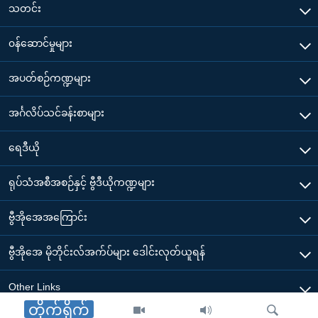
သတင်း
၀န်ဆောင်မှုများ
အပတ်စဉ်ကဏ္ဍများ
အင်္ဂလိပ်သင်ခန်းစာများ
ရေဒီယို
ရုပ်သံအစီအစဉ်နှင့် ဗွီဒီယိုကဏ္ဍများ
ဗွီအိုအေအကြောင်း
ဗွီအိုအေ မိုဘိုင်းလ်အက်ပ်များ ဒေါင်းလုတ်ယူရန်
Other Links
တိုက်ရိုက်