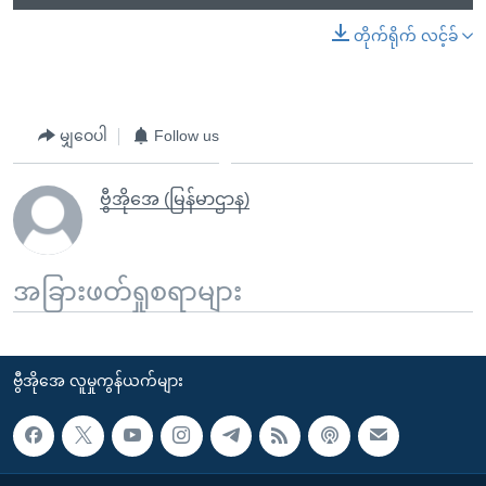
တိုက်ရိုက် လင့်ခ်
မျှဝေပါ
Follow us
ဗွီအိုအေ (မြန်မာဌာန)
အခြားဖတ်ရှုစရာများ
ဗွီအိုအေ လူမှုကွန်ယက်များ