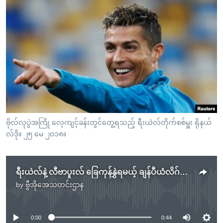
ဗိုလ်လုပွဲအကြို လေ့ကျင့်ခန်းတွင်တွေ့ရသည့် ရီးယဲလ်တိုက်စစ်မှူး ရိုနယ်
လ်ဒို။ ၂၅ မေ ၂၀၁၈။
ရီးယဲလ်နဲ့ လီဗာပူးလ် ခြေကုန်နွှဲရမယ့် ချန်ပီယံလိဂ်ဖလား ဗိုလ်လုပွဲ
by
ဗွီအိုအေသတင်းဌာန
No media source currently available
0:00
0:44