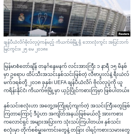
အ
သုတပဒေသာ အင်္ဂလိပ်စာ
ညွန်း
Learning English
စာမျက်နှာ
သို့
ဗွီအိုအေ လူမှုကွန်ယက်များ
ကျော်
ကြည့်
ချန်ပီယံလိဂ်ဗိုလ်လုပွဲကန်မည့် ကိယက်ဗ်မြို့ရှိ ဘောလုံးကွင်း အပြင်ဘက်
မြင်ကွင်း။ ၂၅ မေ ၂၀၁၈။
ရန်
ဘာသာစကားများ
ရှာဖွေ
မြန်မာစံတော်ချိန် တနင်္ဂနွေမနက် လင်းအားကြီး ၁ နာရီ ၁၅ မိနစ်
ရန်
မှာ ဥရောပ ထိပ်သီးအသင်းနှစ်သင်းဖြစ်တဲ့ လီဗာပူးလ်နဲ့ ရီးယဲလ်
နေရာ
မက်ဒရစ်တို့ ၂၀၁၈ ခုနှစ်၊ UEFA ချန်ပီယံလိဂ် ဗိုလ်လုပွဲကို ယူ
သို့
ကရိန်းနိုင်ငံ၊ ကိယက်ဗ်မြို့မှာ ယှဉ်ပြိုင်ကစားကြမှာ ဖြစ်ပါတယ်။
ကျော်
ရန်
နှစ်သင်းစလုံးဟာ အတွေ့အကြုံရင့်ကျက်တဲ့ အသင်းကြီးတွေဖြစ်
ကြတာကြောင့် ဒီပွဲဟာ အကျိတ်အနယ်ဖြစ်မယ်လို့ အားကစား
ကလောင်ရှင် အများအပြားက သုံးသပ်ကြပါတယ်။ နှစ်သင်း
စလုံးမှာ တိုက်စစ်မှူးကောင်းတွေနဲ့ တခြား ဝါရင့်ကစားသမားတွေ