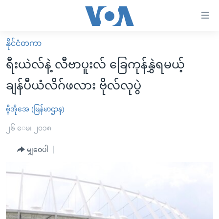
သုံး
ရ
လွယ်ကူ
နိုင်ငံတကာ
မူလစာမျက်နှာ
စေ
ရီးယဲလ်နဲ့ လီဗာပူးလ် ခြေကုန်နွှဲရမယ့်
မြန်မာ
သည့်
ချန်ပီယံလိဂ်ဖလား ဗိုလ်လုပွဲ
ကမ္ဘာ့သတင်းများ
Link
ဗွီဒီယို
နိုင်ငံတကာ
ဗွီအိုအေ (မြန်မာဌာန)
များ
သတင်းလွတ်လပ်ခွင့်
အမေရိကန်
၂၆ ေမ၊ ၂၀၁၈
ပင်မ
ရပ်ဝန်းတခု လမ်းတခု အလွန်
တရုတ်
အကြောင်းအရာ
မျှဝေပါ
သို့
အင်္ဂလိပ်စာလေ့လာမယ်
အစ္စရေး-ပါလက်စတိုင်း
ကျော်
အပတ်စဉ်ကဏ္ဍများ
အမေရိကန်သုံးအီဒီယံ
ကြည့်
ရေဒီယိုနှင့်ရုပ်သံ အချက်အလက်များ
မကြေးမုံရဲ့ အင်္ဂလိပ်စာ
ရေဒီယို
ရန်
ပင်မ
ရေဒီယို/တီဗွီအစီအစဉ်
ရုပ်ရှင်ထဲက အင်္ဂလိပ်စာ
တီဗွီ