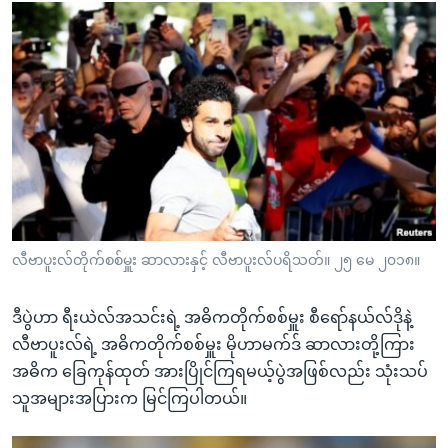
လီဗာပူးလ်တိုက်စစ်မှူး ဆာလားနှင့် လီဗာပူးလ်ပရိသတ်။ ၂၅ မေ ၂၀၁၈။
ဒီပွဲဟာ ရီးယဲလ်အသင်းရဲ့ အဓိကတိုက်စစ်မှူး စီရော်နယ်လ်ဒိုနဲ့
လီဗာပူးလ်ရဲ့ အဓိကတိုက်စစ်မှူး မိုဟာမက်ဒ် ဆာလားတို့ကြား
အဓိက ခြေကုန်ထုတ် အားပြိုင်ကြရမယ့်ပွဲအဖြစ်လည်း သုံးသပ်
သူအများအပြားက မြင်ကြပါတယ်။