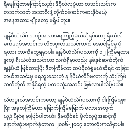
ရှိနေကြတာကြောင့်လည်း ဒီဗိုလ်လုပွဲဟာ တသင်းသင်းက
တဘက်သတ် အသာစီးနဲ့ တိုက်စစ်ဆင်ကစားနိုင်မယ့်
အနေအထား မျိုးတော့ မရှိပါဘူး။
ချန်ပီယံလိဂ် အစဉ်အလာအရကြည့်မယ်ဆိုရင်တော့ ရီးယဲလ်
မက်ဒရစ်အသင်းက လီဗာပူးလ်အသင်းထက် အောင်မြင်မှု ပို
ရထား တာကိုတွေ့ရမှာပါ။ ချန်ပီယံလိဂ်ဖလားကို ၁၂ ကြိမ်ရထား
ဖူးတဲ့ ရီးယဲလ်အသင်းဟာ လက်ရှိမှာလည်း နှစ်နှစ်ဆက်တိုက်
ချန်ပီယံ ဖြစ်ထားပြီး ဒီတကြိမ်သာ ထပ်ဗိုလ်စွဲမယ်ဆိုရင် တခြား
ဘယ်အသင်းမှ မရဘူးသေးတဲ့ ချန်ပီယံလိဂ်ဖလားကို သုံးကြိမ်
ဆက်တိုက် အနိုင်ရတဲ့ ပထမဆုံးအသင်း ဖြစ်လာပါလိမ့်မယ်။
လီဗာပူးလ်အသင်းကတော့ ချန်ပီယံလိဂ်ဖလားကို ငါးကြိမ်ရဖူး
ပြီး အခုတကြိမ်ဟာ ခြောက်ကြိမ်မြောက် ဖလားအတွက်
ယှဉ်ပြိုင်ရ မှာဖြစ်ပါတယ်။ ဒီ့မတိုင်ခင် ဗိုလ်လုပွဲအဆင့်ကို
နောက်ဆုံးရောက်ခဲ့တာက ၂၀၀၆-၂၀၀၇ ဘောလုံးရာသီမှာပါ။