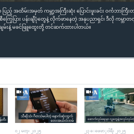
 ၆၀ ပြည့် အထိမ်းအမှတ် ကမ္ဘာ့အကြီးဆုံး ပြောင်းဖူးခင်း ဝင်္ကဘာကြီးတခ
ှန်စီကြွေပြား ပန်းချီပုံတွေနဲ့ လိုက်ဖာနေတဲ့ အနုပညာရှင်၊ ဒီလို ကမ္ဘာ
းချမ်းနဲ့ မခင်ဖြူထွေးတို့ တင်ဆက်ထားပါတယ်။
၀၂ မတ္၊ ၂၀၂၅
၂၃ ေဖေဖာ္၀ါရီ၊ ၂၀၂၅