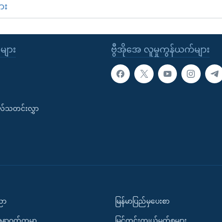
ား
ုများ
ဗွီအိုအေ လူမှုကွန်ယက်များ
းလ်သတင်းလွှာ
ပညာ
မြန်မာပြည်မှပေးစာ
အနာဂတ်ကမ္ဘာ
မြင်ကွင်းကျယ်မှတ်စုများ