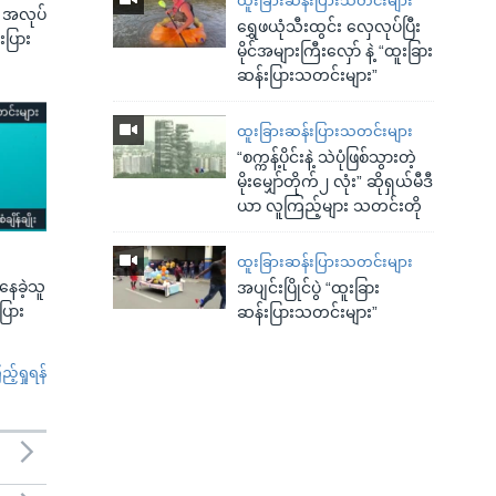
ထူးခြားဆန်းပြားသတင်းများ
့ အလုပ်
ရွှေဖယုံသီးထွင်း လှေလုပ်ပြီး
းပြား
မိုင်အများကြီးလှော် နဲ့ “ထူးခြား
ဆန်းပြားသတင်းများ”
ထူးခြားဆန်းပြားသတင်းများ
“စက္ကန့်ပိုင်းနဲ့ သဲပုံဖြစ်သွားတဲ့
မိုးမျှော်တိုက်၂ လုံး” ဆိုရှယ်မီဒီ
ယာ လူကြည့်များ သတင်းတို
ထူးခြားဆန်းပြားသတင်းများ
ေခဲ့သူ
အပျင်းပြိုင်ပွဲ “ထူးခြား
းပြား
ဆန်းပြားသတင်းများ”
်ရှုရန်