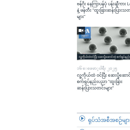
ဗန်ဂိုး နေကြာပန်ပုံ ပန်းချီကား 
နဲ့ ဖန်တီး "ထူးခြားဆန်းပြားသတ
များ"
၁၆ ေဖေဖာ္၀ါရီ၊ ၂၀၂၅
လူ့ကိုယ်ထဲ ဝင်ပြီး ဆေးပို့ဆောင
စက်ရုပ်နည်းပညာ "ထူးခြား
ဆန်းပြားသတင်းများ"
ရုပ်သံအစီအစဉ်မျာ