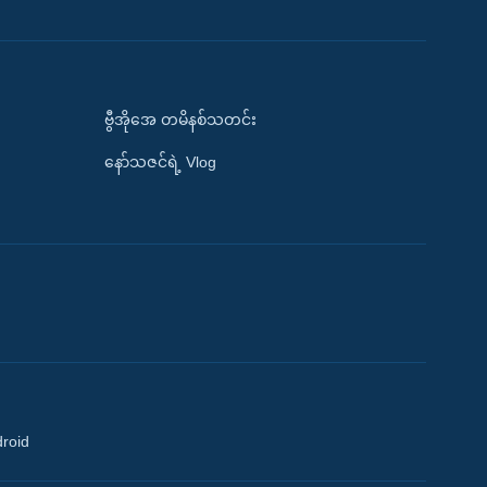
ဗွီအိုအေ တမိနစ်သတင်း
နော်သဇင်ရဲ့ Vlog
droid