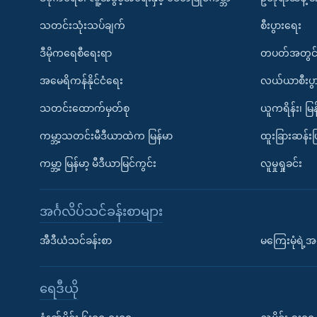
သတင်းသုံးသပ်ချက်
စီးပွားရေး
ဒီမိုကရေစီရေးရာ
တပတ်အတွင်
အမေရိကန်နိုင်ငံရေး
လယ်ယာစီးပွ
သတင်းထောက်မှတ်စု
ယူကရိန်း၊ မြန
ကမ္ဘာ့သတင်းမီဒီယာထဲက မြန်မာ
ထူးခြားဆန်း
ကမ္ဘာ့ မြန်မာ့ မီဒီယာမြင်ကွင်း
လူမှုရှုခင်း
အင်္ဂလိပ်သင်ခန်းစာများ
အီဒီယံသင်ခန်းစာ
မကြေးမုံရဲ့အင
ရေဒီယို