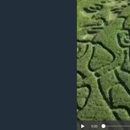
သုတပဒေသာ အင်္ဂလိပ်စာ
အ
ညွန်း
စာမျက်နှာ
သို့
ကျော်
ကြည့်
ရန်
ရှာဖွေ
ရန်
နေရာ
သို့
ကျော်
ရန်
0:00