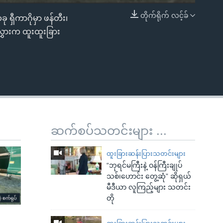
တိုက်ရိုက် လင့်ခ်
ု ရှီကာဂိုမှာ ဖန်တီး၊
EMBED
တလွှားက ထူးထူးခြား
ဆက်စပ်သတင်းများ ...
ထူးခြားဆန်းပြားသတင်းများ
“ဘုရင်မကြီးနဲ့ ဝန်ကြီးချုပ်
သစ်၊ဟောင်း တွေ့ဆုံ” ဆိုရှယ်
မီဒီယာ လူကြည့်များ သတင်း
တို