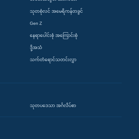
သုတစုံလင် အမေရိကန်တခွင်
Gen Z
နေရာပေါင်းစုံ အကြောင်းစုံ
ဒို့အသံ
သက်တံရောင်သတင်းလွှာ
သုတပဒေသာ အင်္ဂလိပ်စာ