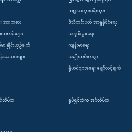
ကမ္ဘာတလွှားခရီးသွား
း အားကစား
ဒီသီတင်းပတ် အာရှနိုင်ငံရေး
ားသတင်းများ
အာရှစီးပွားရေး
်မာ နှိုင်းယှဉ်ချက်
ကျန်းမာရေး
ပြားသတင်းများ
အမျိုးသမီးကဏ္ဍ
ရိုဟင်ဂျာအရေး မျှော်လင့်ချက်
်္ဂလိပ်စာ
ရုပ်ရှင်ထဲက အင်္ဂလိပ်စာ