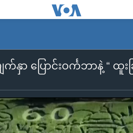
းမျက်နှာ ပြောင်းဝင်္ကဘာနဲ့ “ 