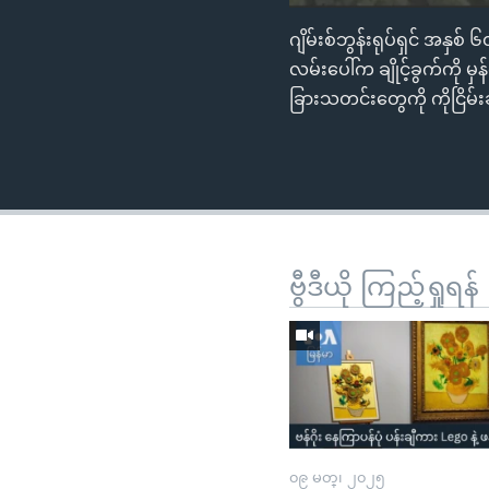
ဂျိမ်းစ်ဘွန်းရုပ်ရှင် အနှစ်
လမ်းပေါ်က ချိုင့်ခွက်ကို မ
ခြားသတင်းတွေကို ကိုငြိမ်
ဗွီဒီယို ကြည့်ရှုရန်
၀၉ မတ္၊ ၂၀၂၅