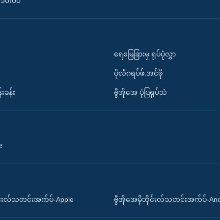
၀-၁၀း၀၀
ရေမြေခြားမှ ရုပ်ပုံလွှာ
ပိုလီဂရပ်ဖ်.အင်ဖို
်းခန်း
ဗွီအိုအေ ပုံပြရုပ်သံ
း
ိုင်းလ်သတင်းအက်ပ်-Apple
ဗွီအိုအေမိုဘိုင်းလ်သတင်းအက်ပ်-An