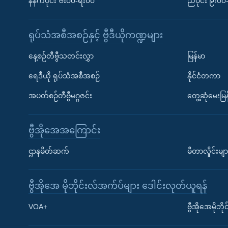
နံနက်ပိုင်း ၆း၀၀-ရး၀၀
ညပိုင်း ၉း၀
ရုပ်သံအစီအစဉ်နှင့် ဗွီဒီယိုကဏ္ဍများ
နေ့စဉ်တီဗွီသတင်းလွှာ
မြန်မာ
ရေဒီယို ရုပ်သံအစီအစဉ်
နိုင်ငံတကာ
အပတ်စဉ်တီဗွီမဂ္ဂဇင်း
တွေ့ဆုံမေးမြန
ဗွီအိုအေအကြောင်း
ဌာနမိတ်ဆက်
မီတာလှိုင်းမျာ
ဗွီအိုအေ မိုဘိုင်းလ်အက်ပ်များ ဒေါင်းလုတ်ယူရန်
Learning English
VOA+
ဗွီအိုအေမိုဘ
ဗွီအိုအေ လူမှုကွန်ယက်များ