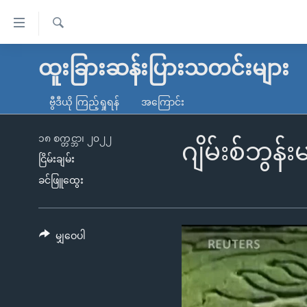
သုံး
ရ
ရှာဖွေ
လွယ်ကူ
မူလစာမျက်နှာ
ထူးခြားဆန်းပြားသတင်းများ
ရ
စေ
မြန်မာ
လာ
ဗွီဒီယို ကြည့်ရှုရန်
အကြောင်း
သည့်
ဒ်
ကမ္ဘာ့သတင်းများ
Link
ဗွီဒီယို
နိုင်ငံတကာ
၁၈ စက္တင္ဘာ၊ ၂၀၂၂
ဂျိမ်းစ်ဘွန်
များ
ငြိမ်းချမ်း
သတင်းလွတ်လပ်ခွင့်
အမေရိကန်
ခင်ဖြူထွေး
ပင်မ
ရပ်ဝန်းတခု လမ်းတခု အလွန်
တရုတ်
အကြောင်းအရာ
အင်္ဂလိပ်စာလေ့လာမယ်
အစ္စရေး-ပါလက်စတိုင်း
သို့
အပတ်စဉ်ကဏ္ဍများ
အမေရိကန်သုံးအီဒီယံ
မျှဝေပါ
ကျော်
ကြည့်
ရေဒီယိုနှင့်ရုပ်သံ အချက်အလက်များ
မကြေးမုံရဲ့ အင်္ဂလိပ်စာ
ရေဒီယို
ရန်
ရေဒီယို/တီဗွီအစီအစဉ်
ရုပ်ရှင်ထဲက အင်္ဂလိပ်စာ
တီဗွီ
ပင်မ