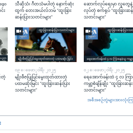
Lego
သီဆိုသံ၊ ဂီတသံမပါတဲ့ နောက်ဆုံး
ဆောက်လုပ်ရေးမှာ လူတွေနဲ
င်း
ထွက် တေးအယ်လ်ဘမ် "ထူးခြား
လုပ်တဲ့ စက်ရုပ် "ထူးခြားဆန်
ဆန်းပြားသတင်းများ"
သတင်းများ"
၀၉ ေဖေဖာ္၀ါရီ၊ ၂၀၂၅
၀၂ ေဖေဖာ္၀ါရီ၊ ၂၀၂၅
်တဲ့
မျိုးဗီဇပြုပြင်မွေးထုတ်ထားတဲ့
ရေအောက်ခန်းထဲ ၄ လ ကြာန
ပထမဆုံးမြင်း "ထူးခြားဆန်းပြား
ကမ္ဘာ့စံချိန်ချိုး "ထူးခြားဆန်
သတင်းများ"
သတင်းများ"
အစီအစဉ်တွဲများအားလုံးကြည့
း