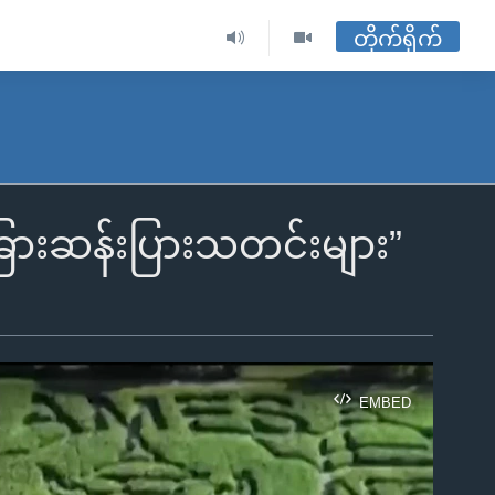
တိုက်ရိုက်
ထူးခြားဆန်းပြားသတင်းများ”
EMBED