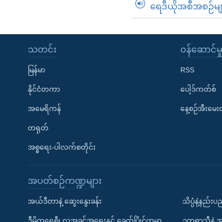
ရေဒီယိုအစီအစဉ်မျ
သတင်း
၀န်ဆောင်မှ
မြန်မာ
RSS
နိုင်ငံတကာ
ပေါ့ဒ်ကတ်စ်
အမေရိကန်
နေ့စဉ်အီးမေ
တရုတ်
အစ္စရေး-ပါလက်စတိုင်း
အပတ်စဉ်ကဏ္ဍများ
အယ်ဒီတာနဲ့ ဆွေးနွေးခန်း
သိပ္ပံနဲ့နည်း
ဒီမိုကရေစီ၊ လူ့အခွင့်အရေးနှင့် ခေတ်ပြိုင်ကမ္ဘာ
ဥတုရာသီနဲ့ 