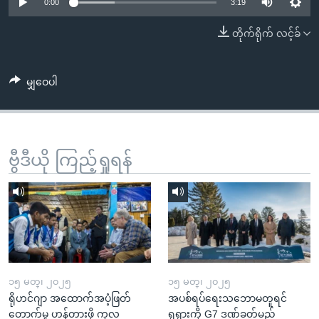
အ
0:00
3:19
သုတပဒေသာ အင်္ဂလိပ်စာ
ညွန်း
Learning English
တိုက်ရိုက် လင့်ခ်
စာမျက်နှာ
သို့
ဗွီအိုအေ လူမှုကွန်ယက်များ
ကျော်
မျှဝေပါ
ကြည့်
ရန်
ဘာသာစကားများ
ရှာဖွေ
ဗွီဒီယို ကြည့်ရှုရန်
ရန်
နေရာ
သို့
ကျော်
ရန်
၁၅ မတ္၊ ၂၀၂၅
၁၅ မတ္၊ ၂၀၂၅
ရိုဟင်ဂျာ အထောက်အပံ့ဖြတ်
အပစ်ရပ်ရေးသဘောမတူရင်
တောက်မှု ဟန့်တားဖို့ ကုလ
ရုရှားကို G7 ဒဏ်ခတ်မည်