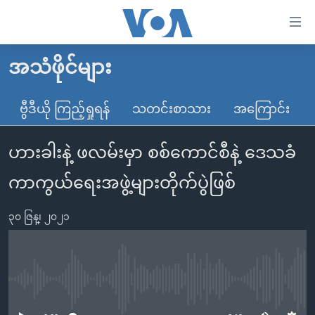
သုံး
ရ
လွယ်ကူ
အသံဖိုင်များ
မူလစာမျက်နှာ
စေ
မြန်မာ
ဗွီဒီယို ကြည့်ရှုရန်
သတင်းစာသား
အကြောင်း
သည့်
ကမ္ဘာ့သတင်းများ
Link
ဟားခါးနဲ့ ဖလမ်းမှာ စစ်ကောင်စီနဲ့ ဒေသခံ
ဗွီဒီယို
နိုင်ငံတကာ
များ
သတင်းလွတ်လပ်ခွင့်
အမေရိကန်
ကာကွယ်ရေးအဖွဲ့များတိုက်ပွဲဖြစ်
ပင်မ
ရပ်ဝန်းတခု လမ်းတခု အလွန်
တရုတ်
အကြောင်းအရာ
၃၀ ဇြန္၊ ၂၀၂၁
သို့
အင်္ဂလိပ်စာလေ့လာမယ်
အစ္စရေး-ပါလက်စတိုင်း
ကျော်
အပတ်စဉ်ကဏ္ဍများ
အမေရိကန်သုံးအီဒီယံ
ကြည့်
ရေဒီယိုနှင့်ရုပ်သံ အချက်အလက်များ
မကြေးမုံရဲ့ အင်္ဂလိပ်စာ
ရေဒီယို
ရန်
No media source currently available
ပင်မ
ရေဒီယို/တီဗွီအစီအစဉ်
ရုပ်ရှင်ထဲက အင်္ဂလိပ်စာ
တီဗွီ