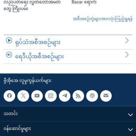
လည်ပတ်ရေး လွှတ်တော်အမတ်
Bazar ရောက်
တွေ ကြိုးပမ်း
အစီအစဉ်တွဲများအားလုံးကြည့်ရှုရန်
ရုပ်သံအစီအစဉ်များ
ရေဒီယိုအစီအစဉ်များ
ဗွီအိုအေ လူမှုကွန်ယက်များ
သတင်း
၀န်ဆောင်မှုများ