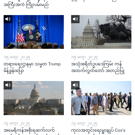
အကြီးအကဲ ကြိုးပမ်းမည်
၁၅ မတ္၊ ၂၀၂၅
၁၅ မတ္၊ ၂၀၂၅
တရားရေးဌာနမှာ သမ္မတ Trump
အသုံးစရိတ်ဥပဒေကြမ်း ကန်
မိန့်ခွန်းပြော
အထက်လွှတ်တော် အတည်ပြု
၁၄ မတ္၊ ၂၀၂၅
၁၄ မတ္၊ ၂၀၂၅
အမေရိကန်အစိုးရဆက်လက်
ကုလအတွင်းရေးမှူးချုပ် Cox's