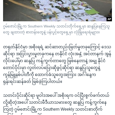
အ
သုတပဒေသာ အင်္ဂလိပ်စာ
ညွန်း
Learning English
စာမျက်နှာ
သို့
ဗွီအိုအေ လူမှုကွန်ယက်များ
ဂွမ်ဇောင်းမြို့က Southern Weekly သတင်းတိုက်ရှေ့မှာ ဆန္ဒပြနေကြသူ
ကျော်
တွေ ချထားတဲ့ စာတန်းတွေနဲ့ ပန်းပွင့်တွေရှေ့မှာ လုံခြုံရေးရဲမျုား။
ကြည့်
ရန်
တရုတ်နိုင်ငံမှာ အစိုးရရဲ့ ဆင်ဆာတည်းဖြတ်မှုတခုကြောင့် ဒေသ
ဘာသာစကားများ
ရှာဖွေ
ဆိုင်ရာ အငြင်းပွားမှုတခုကနေ တနိုင်ငံ လုံးအနှံ့ အင်တာနက် အွန်
ရန်
လိုင်းပေါ်မှာ ဆန္ဒပြ ကန့်ကွက်တာတွေ ဖြစ်နေတာနဲ့ အမျှ နိုင်ငံ
နေရာ
တောင်ပိုင်းမှာ လွတ်လပ်ပြောဆိုခွင့်ဆိုင်ရာ ဆန္ဒပြသူတွေနဲ့
သို့
ကွန်မြူနစ်ပါတီကို ထောက်ခံသူတွေအကြား အင်္ဂါနေ့က
ကျော်
ရုန်းရင်းဆန်ခတ် ဖြစ်ခဲ့ကြပါတယ်။
ရန်
သတင်းပိုင်းဆိုင်ရာ မူဝါဒအပေါ် အစိုးရက ဝင်ပြီးစွက်ဖက်တယ်
လို့ဆိုတဲ့အပေါ် သတင်းမီဒီယာသမားတွေ ဆန္ဒပြ ကန့်ကွက်နေ
ကြတဲ့ ဂွမ်ဇောင်းမြို့က Southern Weekly သတင်းစာတိုက်