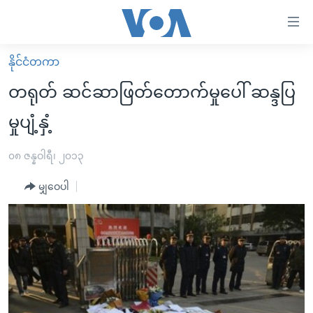
သုံး
ရ
လွယ်ကူ
နိုင်ငံတကာ
မူလစာမျက်နှာ
စေ
တရုတ် ဆင်ဆာဖြတ်တောက်မှုပေါ် ဆန္ဒပြ
မြန်မာ
သည့်
မှုပျံ့နှံ့
ကမ္ဘာ့သတင်းများ
Link
ဗွီဒီယို
နိုင်ငံတကာ
၀၈ ဇန္နဝါရီ၊ ၂၀၁၃
များ
သတင်းလွတ်လပ်ခွင့်
အမေရိကန်
ပင်မ
မျှဝေပါ
ရပ်ဝန်းတခု လမ်းတခု အလွန်
တရုတ်
အကြောင်းအရာ
သို့
အင်္ဂလိပ်စာလေ့လာမယ်
အစ္စရေး-ပါလက်စတိုင်း
ကျော်
အပတ်စဉ်ကဏ္ဍများ
အမေရိကန်သုံးအီဒီယံ
ကြည့်
ရေဒီယိုနှင့်ရုပ်သံ အချက်အလက်များ
မကြေးမုံရဲ့ အင်္ဂလိပ်စာ
ရေဒီယို
ရန်
ပင်မ
ရေဒီယို/တီဗွီအစီအစဉ်
ရုပ်ရှင်ထဲက အင်္ဂလိပ်စာ
တီဗွီ