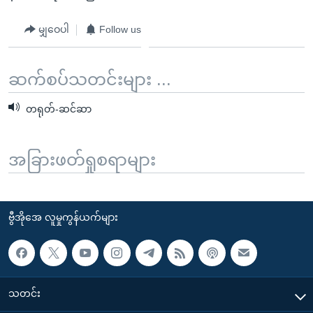
မျှဝေပါ
Follow us
ဆက်စပ်သတင်းများ ...
တရုတ်-ဆင်ဆာ
အခြားဖတ်ရှုစရာများ
ဗွီအိုအေ လူမှုကွန်ယက်များ
သတင်း