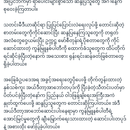
အပြင်ဘက်မှာ ရာပေါင်းများစွာသော ဆန္ဒပြသူတွေ အင်္ဂါနေ့က
စုဝေးခဲ့ကြတာပါ။
သတင်းမီဒီယာဆိုင်ရာ ပြုပြင်ပြောင်းလဲရေးလုပ်ဖို့ တောင်းဆိုတဲ့
စာတမ်းတွေကိုကိုင်ဆောင်ပြီး ဆန္ဒပြနေကြသူတွေကို တရုတ်
အလံတွေဝှေ့ယမ်းပြီး ဥက္ကဋ္ဌ မော်စီတုန်းရဲ့ပိုစတာတွေကို ကိုင်
ဆောင်ထားတဲ့ ကွန်မြူနစ်ပါတီကို ထောက်ခံသူတွေက ထိပ်တိုက်
ရင်ဆိုင်ခဲ့ပြီးတဲ့နောက် အသေးစား ရုန်းရင်းဆန်ခတ်ဖြစ်တာတွေ
ရှိခဲ့ပါတယ်။
အခြေခံဥပဒေအရ အခွင့်အရေးတွေပိုပေးဖို့ တိုက်တွန်းထားတဲ့
နှစ်သစ်ကူး အယ်ဒီတာ့အာဘော်တပုဒ်ကို ပြီးခဲ့တဲ့သီတင်းပတ်မှာ
ပိတ်ပင်ခဲ့ပြီးတဲ့နော်က ပြည်နယ် ဝါဒဖြန့်ချိရေးအကြီးအကဲ
နှုတ်ထွက်ပေးဖို့ ဆန္ဒပြသူတွေက တောင်းဆိုကြပါတယ်။ အဲဒီ
အယ်ဒီတာ့အာဘော်ဆောင်းပါးနေရာမှာ ကွန်မြူနစ်ပါတီရဲ့
အောင်မြင်မှုတွေကို ချီးမြှောက်ရေးသားထားတဲ့ ဆောင်းပါးတပုဒ်
နဲ့ အစားထိုး ဖော်ပြခဲ့ပါတယ်။