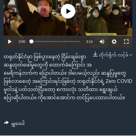
အ
သုတပဒေသာ အင်္ဂလိပ်စာ
ညွန်း
Learning English
No media source currently available
စာမျက်နှာ
သို့
ဗွီအိုအေ လူမှုကွန်ယက်များ
ကျော်
0:00
3:14
ကြည့်
ရန်
တိုက်ရိုက် လင့်ခ်
ဘာသာစကားများ
တရုတ်နိုင်ငံမှာ ဖြစ်ပွားနေတဲ့ ငြိမ်းချမ်းစွာ
ရှာဖွေ
ဆန္ဒထုတ်ဖေါ်မှုတွေကို ထောက်ခံကြောင်း အ
ရန်
မေရိကန်ဘက်က ပြောပါတယ်။ ဒါပေမယ့်လည်း ဆန္ဒပြမှုတွေ
နေရာ
ဖြစ်လာစေတဲ့ အကြောင်းရင်းဖြစ်တဲ့ တရုတ်နိုင်ငံရဲ့ Zero COVID
သို့
မူဝါဒနဲ့ ပတ်သတ်ပြီးတော့ စကားလုံး သတိထား ရွေးချယ်
ကျော်
ပြောဆိုပါတယ်။ ကိုအောင်အောင်က တင်ပြပေးထားပါတယ်။
ရန်
မျှဝေပါ