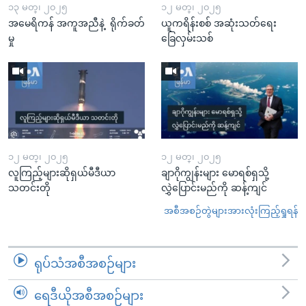
၁၃ မတ္၊ ၂၀၂၅
၁၂ မတ္၊ ၂၀၂၅
အမေရိကန် အကူအညီနဲ့ ရိုက်ခတ်
ယူကရိန်းစစ် အဆုံးသတ်ရေး
မှု
ခြေလှမ်းသစ်
၁၂ မတ္၊ ၂၀၂၅
၁၂ မတ္၊ ၂၀၂၅
လူကြည့်များဆိုရှယ်မီဒီယာ
ချာဂိုကျွန်းများ မောရစ်ရှသို့
သတင်းတို
လွှဲပြောင်းမည်ကို ဆန့်ကျင်
အစီအစဉ်တွဲများအားလုံးကြည့်ရှုရန်
ရုပ်သံအစီအစဉ်များ
ရေဒီယိုအစီအစဉ်များ