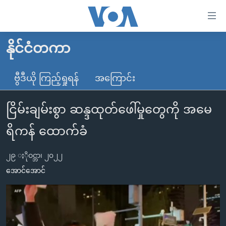
သုံး
ရ
လွယ်ကူ
နိုင်ငံတကာ
မူလစာမျက်နှာ
စေ
မြန်မာ
ဗွီဒီယို ကြည့်ရှုရန်
အကြောင်း
သည့်
ကမ္ဘာ့သတင်းများ
Link
ငြိမ်းချမ်းစွာ ဆန္ဒထုတ်ဖေါ်မှုတွေကို အမေ
ဗွီဒီယို
နိုင်ငံတကာ
များ
သတင်းလွတ်လပ်ခွင့်
အမေရိကန်
ရိကန် ထောက်ခံ
ပင်မ
ရပ်ဝန်းတခု လမ်းတခု အလွန်
တရုတ်
အကြောင်းအရာ
၂၉ ႏိုဝင္ဘာ၊ ၂၀၂၂
သို့
အင်္ဂလိပ်စာလေ့လာမယ်
အစ္စရေး-ပါလက်စတိုင်း
အောင်အောင်
ကျော်
အပတ်စဉ်ကဏ္ဍများ
အမေရိကန်သုံးအီဒီယံ
ကြည့်
ရေဒီယိုနှင့်ရုပ်သံ အချက်အလက်များ
မကြေးမုံရဲ့ အင်္ဂလိပ်စာ
ရေဒီယို
ရန်
ပင်မ
ရေဒီယို/တီဗွီအစီအစဉ်
ရုပ်ရှင်ထဲက အင်္ဂလိပ်စာ
တီဗွီ