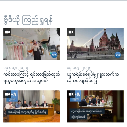
ဗွီဒီယို ကြည့်ရှုရန်
၁၄ မတ္၊ ၂၀၂၅
၁၃ မတ္၊ ၂၀၂၅
ကင်ဆာကြောင့် ရင်သားဖြတ်ထုတ်
ယူကရိန်းစစ်ရပ်ဖို့ ရုရှားဘက်က
ရသူတွေအတွက် အတွင်းခံ
လိုက်လျောနိုင်ခြေ