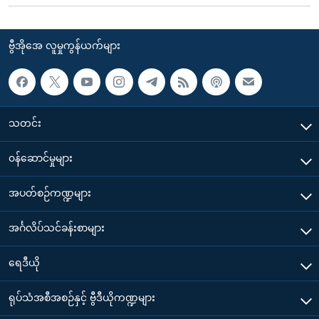
ဗွီအိုအေ လူမှုကွန်ယက်များ
သတင်း
၀န်ဆောင်မှုများ
အပတ်စဉ်ကဏ္ဍများ
အင်္ဂလိပ်သင်ခန်းစာများ
ရေဒီယို
ရုပ်သံအစီအစဉ်နှင့် ဗွီဒီယိုကဏ္ဍများ