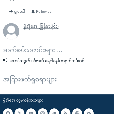
မျှဝေပါ
Follow us
ဗွီအိုအေ (မြန်မာပိုင်း)
ဆက်စပ်သတင်းများ ...
တောင်တရုတ် ပင်လယ် ရေဒါစနစ် တရုတ်တပ်ဆင်
အခြားဖတ်ရှုစရာများ
ဗွီအိုအေ လူမှုကွန်ယက်များ