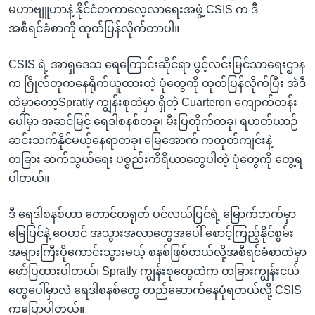
မဟာဗျူဟာနဲ့ နိုင်ငံတကာလေ့လာရေးအဖွဲ့ CSIS က ဒီ
အစီရင်ခံစာကို ထုတ်ပြန်လိုက်တာပါ။
CSIS ရဲ့ အာရှဒေသ ရေကြောင်းဆိုင်ရာ ပွင့်လင်းမြင်သာရေးဌာန
က ဂြိုလ်တုကနေရိုက်ယူထားတဲ့ ပုံတွေကို ထုတ်ပြန်လိုက်ပြီး အဲဒီ
ထဲမှာတော့Spratly ကျွန်းစုထဲမှာ ရှိတဲ့ Cuarteron ကျောက်တန်း
ပေါ်မှာ အဆင်မြင့် ရေဒါစနစ်တခု၊ မီးပြတိုက်တခု၊ ရဟတ်ယာဉ်
ဆင်းသက်နိုင်မယ့်နေရာတခု၊ မြေအောက် ကတုတ်ကျင်းနဲ့
တခြား ဆက်သွယ်ရေး ပစ္စည်းကိရိယာတွေပါတဲ့ ပုံတွေကို တွေ့ရ
ပါတယ်။
ဒီ ရေဒါစနစ်ဟာ တောင်တရုတ် ပင်လယ်ပြင်ရဲ့ မြောက်ဘက်မှာ
မြေပြင်နဲ့ ဝေဟင် အသွားအလာတွေအပေါ် စောင့်ကြည့်နိုင်စွမ်း
အများကြီးပိုကောင်းသွားမယ့် စနစ်ဖြစ်တယ်လို့အစီရင်ခံစာထဲမှာ
ဖော်ပြထားပါတယ်၊ Spratly ကျွန်းစုတွေထဲက တခြားကျွန်းငယ်
တွေပေါ်မှာလဲ ရေဒါစနစ်တွေ တည်ဆောက်နေပုံရတယ်လို့ CSIS
ကပြောပါတယ်။