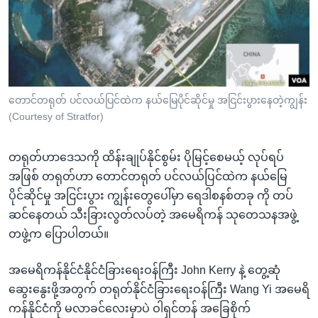
အ
သုတပဒေသာ အင်္ဂလိပ်စာ
ညွန်း
Learning English
စာမျက်နှာ
သို့
ဗွီအိုအေ လူမှုကွန်ယက်များ
ကျော်
ကြည့်
တောင်တရုတ် ပင်လယ်ပြင်ထဲက နယ်မြေပိုင်ဆိုင်မှု အငြင်းပွားနေတဲ့ကျွန်း
(Courtesy of Stratfor)
ရန်
ဘာသာစကားများ
ရှာဖွေ
တရုတ်ဟာဒေသကို ထိန်းချုပ်နိုင်စွမ်း ပိုမြင့်စေမယ့် လုပ်ရပ်
ရန်
အဖြစ် တရုတ်ဟာ တောင်တရုတ် ပင်လယ်ပြင်ထဲက နယ်မြေ
နေရာ
ပိုင်ဆိုင်မှု အငြင်းပွား ကျွန်းတွေပေါ်မှာ ရေဒါစနစ်တခု ကို တပ်
သို့
ဆင်နေတယ် သီးခြားလွတ်လပ်တဲ့ အမေရိကန် သုတေသနအဖွဲ့
ကျော်
တဖွဲ့က ပြောပါတယ်။
ရန်
အမေရိကန်နိုင်ငံနိုင်ငံခြားရေးဝန်ကြီး John Kerry နဲ့ တွေ့ဆုံ
ဆွေးနွေးဖို့အတွက် တရုတ်နိုင်ငံခြားရေးဝန်ကြီး Wang Yi အမေရိ
ကန်နိုင်ငံကို မလာခင်လေးမှာပဲ ဝါရှင်တန် အခြေစိုက်