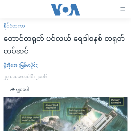
သုံး
ရ
လွယ်ကူ
နိုင်ငံတကာ
မူလစာမျက်နှာ
စေ
တောင်တရုတ် ပင်လယ် ရေဒါစနစ် တရုတ်
မြန်မာ
သည့်
တပ်ဆင်
ကမ္ဘာ့သတင်းများ
Link
ဗွီဒီယို
နိုင်ငံတကာ
ဗွီအိုအေ (မြန်မာပိုင်း)
များ
သတင်းလွတ်လပ်ခွင့်
အမေရိကန်
၂၃ ေဖေဖာ္၀ါရီ၊ ၂၀၁၆
ပင်မ
ရပ်ဝန်းတခု လမ်းတခု အလွန်
တရုတ်
အကြောင်းအရာ
မျှဝေပါ
သို့
အင်္ဂလိပ်စာလေ့လာမယ်
အစ္စရေး-ပါလက်စတိုင်း
ကျော်
အပတ်စဉ်ကဏ္ဍများ
အမေရိကန်သုံးအီဒီယံ
ကြည့်
ရေဒီယိုနှင့်ရုပ်သံ အချက်အလက်များ
မကြေးမုံရဲ့ အင်္ဂလိပ်စာ
ရေဒီယို
ရန်
ပင်မ
ရေဒီယို/တီဗွီအစီအစဉ်
ရုပ်ရှင်ထဲက အင်္ဂလိပ်စာ
တီဗွီ