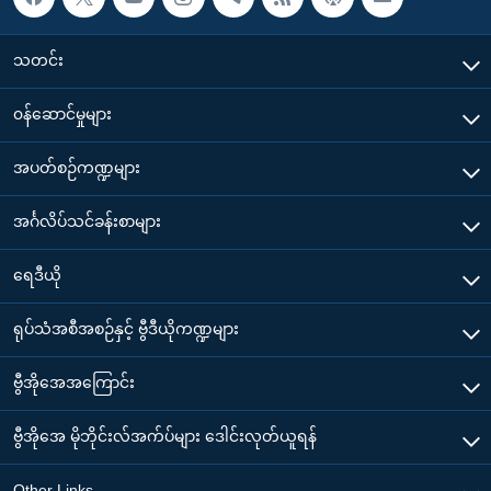
သတင်း
၀န်ဆောင်မှုများ
အပတ်စဉ်ကဏ္ဍများ
အင်္ဂလိပ်သင်ခန်းစာများ
ရေဒီယို
ရုပ်သံအစီအစဉ်နှင့် ဗွီဒီယိုကဏ္ဍများ
ဗွီအိုအေအကြောင်း
ဗွီအိုအေ မိုဘိုင်းလ်အက်ပ်များ ဒေါင်းလုတ်ယူရန်
Other Links