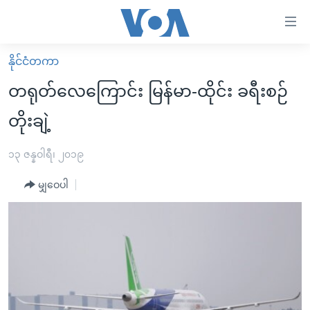
သုံး
ရ
လွယ်ကူ
နိုင်ငံတကာ
မူလစာမျက်နှာ
စေ
တရုတ်လေကြောင်း မြန်မာ-ထိုင်း ခရီးစဉ်
မြန်မာ
သည့်
တိုးချဲ့
ကမ္ဘာ့သတင်းများ
Link
ဗွီဒီယို
နိုင်ငံတကာ
၁၃ ဇန္နဝါရီ၊ ၂၀၁၉
များ
သတင်းလွတ်လပ်ခွင့်
အမေရိကန်
ပင်မ
မျှဝေပါ
ရပ်ဝန်းတခု လမ်းတခု အလွန်
တရုတ်
အကြောင်းအရာ
သို့
အင်္ဂလိပ်စာလေ့လာမယ်
အစ္စရေး-ပါလက်စတိုင်း
ကျော်
အပတ်စဉ်ကဏ္ဍများ
အမေရိကန်သုံးအီဒီယံ
ကြည့်
ရေဒီယိုနှင့်ရုပ်သံ အချက်အလက်များ
မကြေးမုံရဲ့ အင်္ဂလိပ်စာ
ရေဒီယို
ရန်
ပင်မ
ရေဒီယို/တီဗွီအစီအစဉ်
ရုပ်ရှင်ထဲက အင်္ဂလိပ်စာ
တီဗွီ