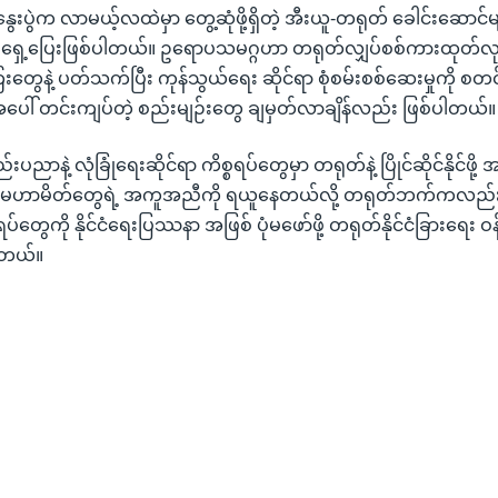
ွေးပွဲက လာမယ့်လထဲမှာ တွေ့ဆုံဖို့ရှိတဲ့ အီးယူ-တရုတ် ခေါင်းဆောင်မ
ရှေ့ပြေးဖြစ်ပါတယ်။ ဥရောပသမဂ္ဂဟာ တရုတ်လျှပ်စစ်ကားထုတ်လု
းတွေနဲ့ ပတ်သက်ပြီး ကုန်သွယ်ရေး ဆိုင်ရာ စုံစမ်းစစ်ဆေးမှုကို စ
ငံအပေါ် တင်းကျပ်တဲ့ စည်းမျဉ်းတွေ ချမှတ်လာချိန်လည်း ဖြစ်ပါတယ်။
းပညာနဲ့ လုံခြုံရေးဆိုင်ရာ ကိစ္စရပ်တွေမှာ တရုတ်နဲ့ ပြိုင်ဆိုင်နိုင်ဖ
မဟာမိတ်တွေရဲ့ အကူအညီကို ရယူနေတယ်လို့ တရုတ်ဘက်ကလည်း
ရပ်တွေကို နိုင်ငံရေးပြဿနာ အဖြစ် ပုံမဖော်ဖို့ တရုတ်နိုင်ငံခြားရေး 
တယ်။