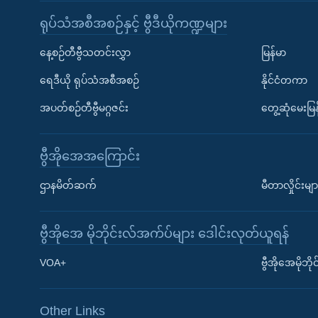
ရုပ်သံအစီအစဉ်နှင့် ဗွီဒီယိုကဏ္ဍများ
နေ့စဉ်တီဗွီသတင်းလွှာ
မြန်မာ
ရေဒီယို ရုပ်သံအစီအစဉ်
နိုင်ငံတကာ
အပတ်စဉ်တီဗွီမဂ္ဂဇင်း
တွေ့ဆုံမေးမြန
ဗွီအိုအေအကြောင်း
ဌာနမိတ်ဆက်
မီတာလှိုင်းမျာ
ဗွီအိုအေ မိုဘိုင်းလ်အက်ပ်များ ဒေါင်းလုတ်ယူရန်
Learning English
VOA+
ဗွီအိုအေမိုဘ
ဗွီအိုအေ လူမှုကွန်ယက်များ
Other Links