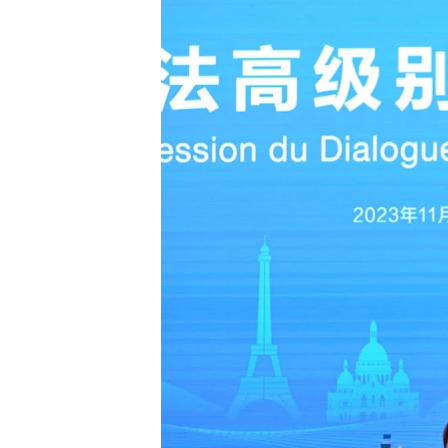
သုတပဒေသာ အင်္ဂလိပ်စာ
အ
ညွန်း
စာမျက်နှာ
သို့
ကျော်
ကြည့်
ရန်
ရှာဖွေ
ရန်
နေရာ
သို့
ကျော်
ရန်