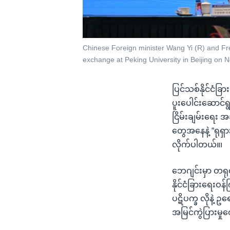
Chinese Foreign minister Wang Yi (R) and Fr
exchange at Peking University in Beijing on
ပြင်သစ်နိုင်ငံခ
ပူးပေါင်းဆောင်
ငြိမ်းချမ်းရေး 
တွေအနေနဲ့ “ရုရ
လိုက်ပါတယ်။၊
ဘေဂျင်းမှာ တရုတ
နိုင်ငံခြားရေးဝ
ပဋိပက္ခ လိုနဲ့ 
အမြင်ကွဲပြားမှု