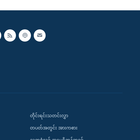
တိုင်းရင်းသတင်းလွှာ
တပတ်အတွင်း အားကစား