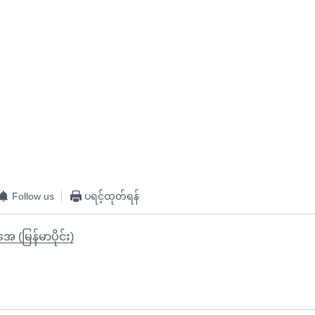
Follow us
ပရင့်ထုတ်ရန်
ုအေ (မြန်မာပိုင်း)