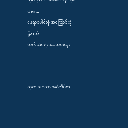
သုတစုံလင် အမေရိကန်တခွင်
Gen Z
နေရာပေါင်းစုံ အကြောင်းစုံ
ဒို့အသံ
သက်တံရောင်သတင်းလွှာ
သုတပဒေသာ အင်္ဂလိပ်စာ