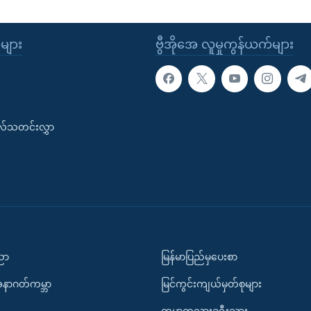
ုများ
ဗွီအိုအေ လူမှုကွန်ယက်များ
းလ်သတင်းလွှာ
ပညာ
မြန်မာပြည်မှပေးစာ
အနာဂတ်ကမ္ဘာ
မြင်ကွင်းကျယ်မှတ်စုများ