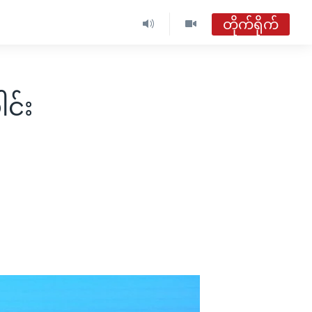
တိုက်ရိုက်
ါင်း