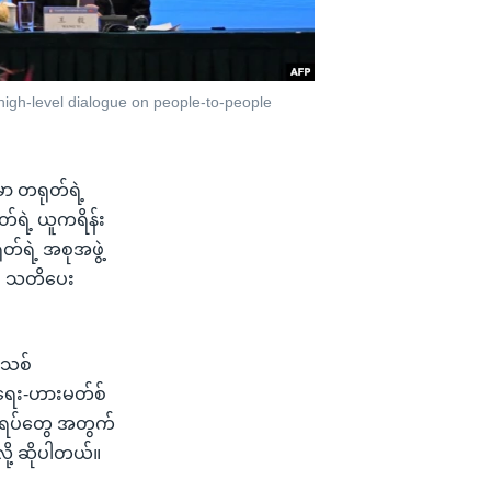
igh-level dialogue on people-to-people
ှာ တရုတ်ရဲ့
်ရဲ့ ယူကရိန်း
တ်ရဲ့ အစုအဖွဲ့
်း သတိပေး
်သစ်
္စရေး-ဟားမတ်စ်
စ္စရပ်တွေ အတွက်
ို့ ဆိုပါတယ်။