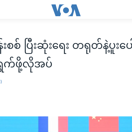
းစစ် ပြီးဆုံးရေး တရုတ်နဲ့ပူးပေ
က်ဖို့လိုအပ်
း)