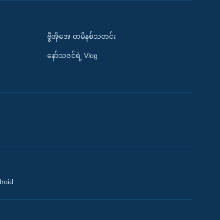
ဗွီအိုအေ တမိနစ်သတင်း
နော်သဇင်ရဲ့ Vlog
droid