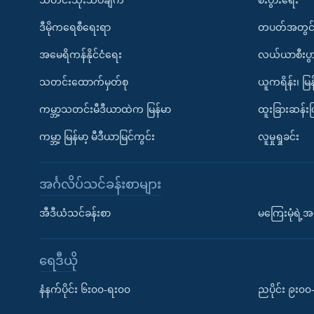
သတင်းသုံးသပ်ချက်
စီးပွားရေး
ဒီမိုကရေစီရေးရာ
တပတ်အတွင်
အမေရိကန်နိုင်ငံရေး
လယ်ယာစီးပွ
သတင်းထောက်မှတ်စု
ယူကရိန်း၊ မြန
ကမ္ဘာ့သတင်းမီဒီယာထဲက မြန်မာ
ထူးခြားဆန်း
ကမ္ဘာ့ မြန်မာ့ မီဒီယာမြင်ကွင်း
လူမှုရှုခင်း
အင်္ဂလိပ်သင်ခန်းစာများ
အီဒီယံသင်ခန်းစာ
မကြေးမုံရဲ့အင
ရေဒီယို
နံနက်ပိုင်း ၆း၀၀-ရး၀၀
ညပိုင်း ၉း၀