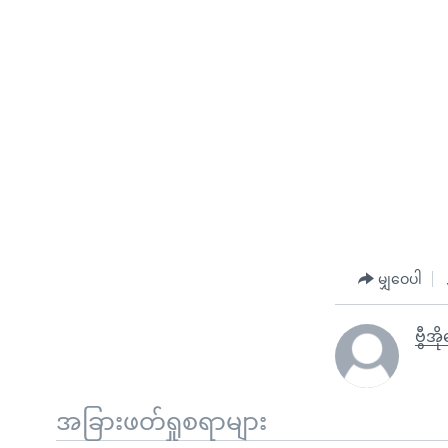
မျှဝေပါ
ဗွီအိ
အခြားဖတ်ရှုစရာများ