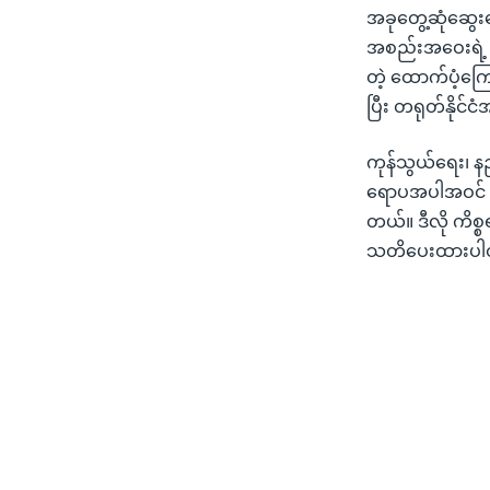
အခုတွေ့ဆုံဆွေးန
အစည်းအဝေးရဲ့ 
တဲ့ ထောက်ပံ့ကြေ
ပြီး တရုတ်နိုင်
ကုန်သွယ်ရေး၊ နည်
ရောပအပါအဝင် 
တယ်။ ဒီလို ကိစ္စ
သတိပေးထားပါ