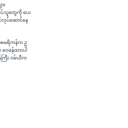
ျား
ပ်သူတွေကို ပေး
တင်လုပ်ဆောင်နေ
ို့ အမေရိကန်က ဥ
 ဝေဖန်ထားပါ
ဝန်ကြီး ဝမ်ယီက