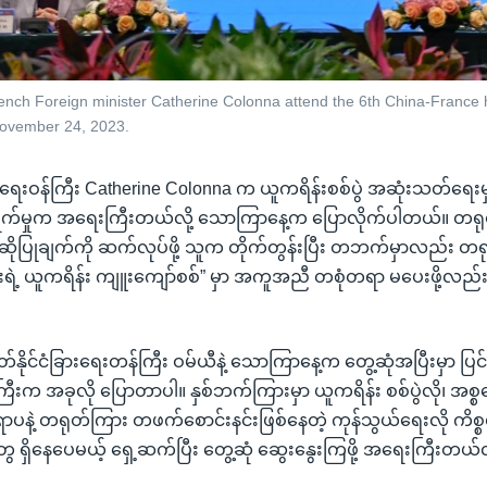
ench Foreign minister Catherine Colonna attend the 6th China-France h
 November 24, 2023.
ြားရေးဝန်ကြီး Catherine Colonna က ယူကရိန်းစစ်ပွဲ အဆုံးသတ်ရေးမ
ရွက်မှုက အရေးကြီးတယ်လို့ သောကြာနေ့က ပြောလိုက်ပါတယ်။ တရုတ
အဆိုပြုချက်ကို ဆက်လုပ်ဖို့ သူက တိုက်တွန်းပြီး တဘက်မှာလည်း တရု
ှားရဲ့ ယူကရိန်း ကျူးကျော်စစ်” မှာ အကူအညီ တစုံတရာ မပေးဖို့လည
်နိုင်ငံခြားရေးတန်ကြီး ဝမ်ယီနဲ့ သောကြာနေ့က တွေ့ဆုံအပြီးမှာ ပြင
န်ကြီးက အခုလို ပြောတာပါ။ နှစ်ဘက်ကြားမှာ ယူကရိန်း စစ်ပွဲလို၊ အစ
ဥရောပနဲ့ တရုတ်ကြား တဖက်စောင်းနင်းဖြစ်နေတဲ့ ကုန်သွယ်ရေးလို ကိ
တွေ ရှိနေပေမယ့် ရှေ့ဆက်ပြီး တွေ့ဆုံ ဆွေးနွေးကြဖို့ အရေးကြီးတယ်လ