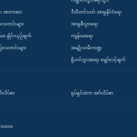
ကမ္ဘာတလွှားခရီးသွား
း အားကစား
ဒီသီတင်းပတ် အာရှနိုင်ငံရေး
ားသတင်းများ
အာရှစီးပွားရေး
်မာ နှိုင်းယှဉ်ချက်
ကျန်းမာရေး
ပြားသတင်းများ
အမျိုးသမီးကဏ္ဍ
ရိုဟင်ဂျာအရေး မျှော်လင့်ချက်
်္ဂလိပ်စာ
ရုပ်ရှင်ထဲက အင်္ဂလိပ်စာ
၀-၁၀း၀၀