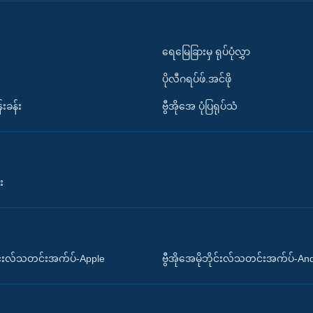
ရေမြေခြားမှ ရုပ်ပုံလွှာ
ပိုလီဂရပ်ဖ်.အင်ဖို
်းခန်း
ဗွီအိုအေ ပုံပြရုပ်သံ
း
ိုင်းလ်သတင်းအက်ပ်-Apple
ဗွီအိုအေမိုဘိုင်းလ်သတင်းအက်ပ်-An