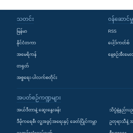
သတင်း
၀န်ဆောင်မှ
မြန်မာ
RSS
နိုင်ငံတကာ
ပေါ့ဒ်ကတ်စ်
အမေရိကန်
နေ့စဉ်အီးမေ
တရုတ်
အစ္စရေး-ပါလက်စတိုင်း
အပတ်စဉ်ကဏ္ဍများ
အယ်ဒီတာနဲ့ ဆွေးနွေးခန်း
သိပ္ပံနဲ့နည်း
ဒီမိုကရေစီ၊ လူ့အခွင့်အရေးနှင့် ခေတ်ပြိုင်ကမ္ဘာ
ဥတုရာသီနဲ့ 