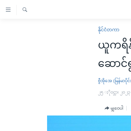
သုံး
ရ
ရှာဖွေ
လွယ်ကူ
မူလစာမျက်နှာ
နိုင်ငံတကာ
ရ
စေ
မြန်မာ
လာ
ယူကရိန်
သည့်
ဒ်
ကမ္ဘာ့သတင်းများ
Link
ဗွီဒီယို
နိုင်ငံတကာ
ဆောင်ရွ
များ
သတင်းလွတ်လပ်ခွင့်
အမေရိကန်
ပင်မ
ရပ်ဝန်းတခု လမ်းတခု အလွန်
တရုတ်
ဗွီအိုအေ (မြန်မာပိုင်
အကြောင်းအရာ
အင်္ဂလိပ်စာလေ့လာမယ်
အစ္စရေး-ပါလက်စတိုင်း
၂၅ ႏိုဝင္ဘာ၊ ၂၀၂၃
သို့
အပတ်စဉ်ကဏ္ဍများ
အမေရိကန်သုံးအီဒီယံ
ကျော်
မျှဝေပါ
ကြည့်
ရေဒီယိုနှင့်ရုပ်သံ အချက်အလက်များ
မကြေးမုံရဲ့ အင်္ဂလိပ်စာ
ရေဒီယို
ရန်
ရေဒီယို/တီဗွီအစီအစဉ်
ရုပ်ရှင်ထဲက အင်္ဂလိပ်စာ
တီဗွီ
ပင်မ