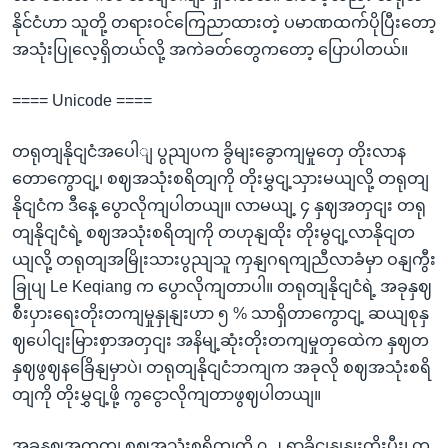
နိုင်ငံဟာ သူတို့ တရားဝင်ကြေညာထားတဲ့ ပမာဏထက်ပိုပြီးတော့
အသုံးပြုလေ့ရှိတယ်လို့ အကဲခတ်တွေကတော့ ပြောပါတယ်။
==== Unicode ====
တရုတျနိုငျငံအပေါျ ပွညျပက ခွိမျးခွောကျမှုတှေ တိုးလာန
တောကွောငျ့၊ စဈအသုံးစရိတျကို တိုးမွှငျ့သှားမယျလို့ တရုတျ
နိုငျငံက ဒီနေ့ ပွောလိုကျပါတယျ။ လာမယျ့ ၄ နှဈအတှငျး တရု
တျနိုငျငံရဲ့ စဈအသုံးစရိတျကို တဟုနျထိုး တိုးမွငျ့လာနိုငျတ
ယျလို့ တရုတျအမြိုးသားပွညျသူ ကှနျဂရကျညီလာခံမှာ ဝနျကွီး
ခြုပျ Le Keqiang က ပွောလိုကျတာပါ။ တရုတျနိုငျငံရဲ့ အခုနှဈ
စီးပှားရေးတိုးတကျမှုနှုနျးဟာ ၅ % သာရှိတာကွောငျ့ ဆယျစုနှ
ဈပေါငျးမြားစှာအတှငျး အနိမျ့ဆုံးတိုးတကျမှုတှထေဲက နှဈတ
နှဈဖွဈနခြေိနျမှာပဲ၊ တရုတျနိုငျငံဘကျက အခုလို စဈအသုံးစရိ
တျကို တိုးမွှငျ့ဖို့ ကွငွောလိုကျတာဖွဈပါတယျ။
အခုနှဈအတှကျ စဈအသုံးစရိတျကို ၇.၂ ရာခိုငျနှုနျးတိုးပွီး၊ တ