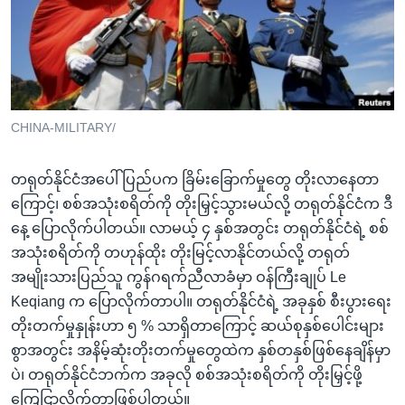
အ
သုတပဒေသာ အင်္ဂလိပ်စာ
ညွန်း
Learning English
စာမျက်နှာ
သို့
ဗွီအိုအေ လူမှုကွန်ယက်များ
ကျော်
ကြည့်
CHINA-MILITARY/
ရန်
ဘာသာစကားများ
ရှာဖွေ
တရုတ်နိုင်ငံအပေါ် ပြည်ပက ခြိမ်းခြောက်မှုတွေ တိုးလာနေတာ
ရန်
ကြောင့်၊ စစ်အသုံးစရိတ်ကို တိုးမြှင့်သွားမယ်လို့ တရုတ်နိုင်ငံက ဒီ
နေရာ
နေ့ ပြောလိုက်ပါတယ်။ လာမယ့် ၄ နှစ်အတွင်း တရုတ်နိုင်ငံရဲ့ စစ်
သို့
အသုံးစရိတ်ကို တဟုန်ထိုး တိုးမြင့်လာနိုင်တယ်လို့ တရုတ်
ကျော်
အမျိုးသားပြည်သူ ကွန်ဂရက်ညီလာခံမှာ ဝန်ကြီးချုပ် Le
ရန်
Keqiang က ပြောလိုက်တာပါ။ တရုတ်နိုင်ငံရဲ့ အခုနှစ် စီးပွားရေး
တိုးတက်မှုနှုန်းဟာ ၅ % သာရှိတာကြောင့် ဆယ်စုနှစ်ပေါင်းများ
စွာအတွင်း အနိမ့်ဆုံးတိုးတက်မှုတွေထဲက နှစ်တနှစ်ဖြစ်နေချိန်မှာ
ပဲ၊ တရုတ်နိုင်ငံဘက်က အခုလို စစ်အသုံးစရိတ်ကို တိုးမြှင့်ဖို့
ကြေငြာလိုက်တာဖြစ်ပါတယ်။