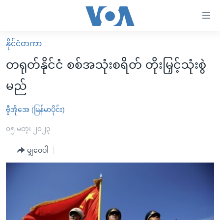
သုံး
ရ
လွယ်ကူ
နိုင်ငံတကာ
မူလစာမျက်နှာ
စေ
တရုတ်နိုင်ငံ စစ်အသုံးစရိတ် တိုးမြှင့်သုံးစွဲ
မြန်မာ
သည့်
မည်
ကမ္ဘာ့သတင်းများ
Link
ဗွီဒီယို
နိုင်ငံတကာ
ဗွီအိုအေ (မြန်မာပိုင်း)
များ
သတင်းလွတ်လပ်ခွင့်
အမေရိကန်
၀၅ မတ္၊ ၂၀၂၃
ပင်မ
ရပ်ဝန်းတခု လမ်းတခု အလွန်
တရုတ်
အကြောင်းအရာ
မျှဝေပါ
သို့
အင်္ဂလိပ်စာလေ့လာမယ်
အစ္စရေး-ပါလက်စတိုင်း
ကျော်
အပတ်စဉ်ကဏ္ဍများ
အမေရိကန်သုံးအီဒီယံ
ကြည့်
ရေဒီယိုနှင့်ရုပ်သံ အချက်အလက်များ
မကြေးမုံရဲ့ အင်္ဂလိပ်စာ
ရေဒီယို
ရန်
ပင်မ
ရေဒီယို/တီဗွီအစီအစဉ်
ရုပ်ရှင်ထဲက အင်္ဂလိပ်စာ
တီဗွီ