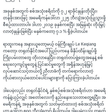
အခုနှစ်အတွက် စစ်အသုံးစရိတ်ကို ၇.၂ ရာခိုင်နှုန်းတိုးပြီး၊
တန်ဖိုးအားဖြင့် အမေရိကန်ဒေါ်လာ ၂၂၅ ဘီလျံအသုံးပြုသွားဖို့
စီစဉ်ထားတာပါ။ ဒါဟာ ၂၀၁၉ ခုနှစ်ကစပြီး အမြန်ဆုံး တိုးမြှင့်
လာတဲ့နှုန်းဖြစ်ပြီး မနှစ်ကတော့ ၇.၁ % ရှိခဲ့ပါတယ်။
ရာထူးကနေ အနားယူတော့မယ့် ဝန်ကြီးချုပ် Le Keqiang
ကတော့၊ တရုတ်နိုင်ငံအပေါ် ပြည်ပကနေ ဖိနှိပ်ထိန်းချုပ်ဖို့
ကြိုးပမ်းတာတွေ တိုးလာနေပြီး၊ တရုတ်တပ်ဖွဲ့တွေအနေနဲ့ စစ်
ရေးလေ့ကျင့်မှုတွေနဲ့ ပြင်ဆင်မှုတွေကို အရှိန်အဟုန်မြှင့်
လုပ်ဆောင်သင့်တယ်လို့ ညီလာခံကို တက်ရောက်လာတဲ့
ကိုယ်စားလှယ်ထောင်ပေါင်းများစွာကို ပြောကြားခဲ့ပါတယ်။
ဒါပေမဲ့လည်း တရုတ်နိုင်ငံရဲ့ နှစ်စဉ်စစ်အသုံးစရိတ်ဟာ အမေရိ
ကန်နဲ့ယှဉ်လျှင် အတော်လေးကို နည်းနေးသေးတာတွေ့ရပြီး၊ အ
မေရိကန်ရဲ့ အခုနှစ်အတွက် သတ်မှတ်ထားတဲ့ စစ်အသုံးစရိတ်
ဟာ ဒေါ်လာ ၈၀၀ ဘီလျံကျော် ရှိပါတယ်။ ဒါပေမဲ့လည်း တရုတ်