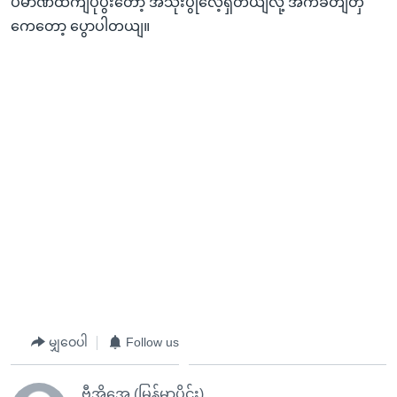
ပမာဏထကျပိုပွီးတော့ အသုံးပွုလေ့ရှိတယျလို့ အကဲခတျတှ
ကေတော့ ပွောပါတယျ။
မျှဝေပါ
Follow us
ဗွီအိုအေ (မြန်မာပိုင်း)