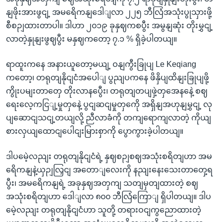
နျဖိုးအားဖွငျ့ အမရေိကနျဒေါျလာ ၂၂၅ ဘီလြံအသုံးပွုသှားဖို့
စီစဉျထားတာပါ။ ဒါဟာ ၂၀၁၉ ခုနှဈကစပွီး အမွနျဆုံး တိုးမွှငျ့
လာတဲ့နှုနျးဖွဈပွီး မနှဈကတော့ ၇.၁ % ရှိခဲ့ပါတယျ။
ရာထူးကနေ အနားယူတော့မယျ့ ဝနျကွီးခြုပျ Le Keqiang
ကတော့၊ တရုတျနိုငျငံအပေါျ ပွညျပကနေ ဖိနှိပျထိနျးခြုပျဖို့
ကွိုးပမျးတာတှေ တိုးလာနပွေီး၊ တရုတျတပျဖှဲ့တှအေနနေဲ့ စဈ
ရေးလေ့ကငြျ့မှုတှနေဲ့ ပွငျဆငျမှုတှကေို အရှိနျအဟုနျမွှငျ့ လု
ပျဆောငျသငျ့တယျလို့ ညီလာခံကို တကျရောကျလာတဲ့ ကိုယျ
စားလှယျထောငျပေါငျးမြားစှာကို ပွောကွားခဲ့ပါတယျ။
ဒါပမေဲ့လညျး တရုတျနိုငျငံရဲ့ နှဈစဉျစဈအသုံးစရိတျဟာ အမ
ရေိကနျနဲ့ယှဉျလြှငျ အတောျလေးကို နညျးနေးသေးတာတှေ့ရ
ပွီး၊ အမရေိကနျရဲ့ အခုနှဈအတှကျ သတျမှတျထားတဲ့ စဈ
အသုံးစရိတျဟာ ဒေါျလာ ၈၀၀ ဘီလြံကြောျ ရှိပါတယျ။ ဒါပ
မေဲ့လညျး တရုတျနိုငျငံဟာ သူတို့ တရားဝငျကွညောထားတဲ့