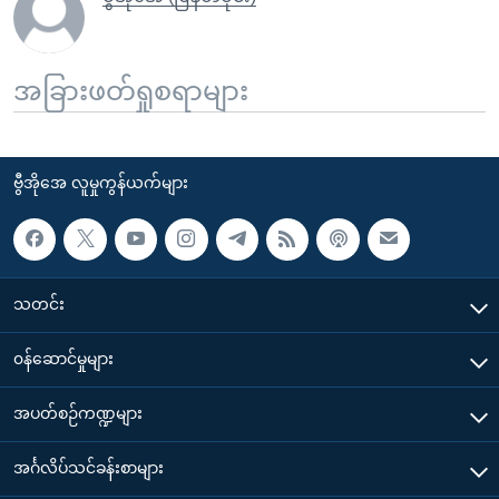
အခြားဖတ်ရှုစရာများ
ဗွီအိုအေ လူမှုကွန်ယက်များ
သတင်း
၀န်ဆောင်မှုများ
အပတ်စဉ်ကဏ္ဍများ
အင်္ဂလိပ်သင်ခန်းစာများ