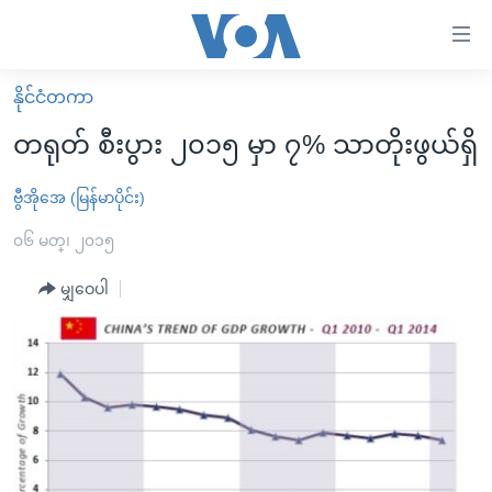
သုံး
ရ
လွယ်ကူ
နိုင်ငံတကာ
မူလစာမျက်နှာ
စေ
တရုတ် စီးပွား ၂၀၁၅ မှာ ၇% သာတိုးဖွယ်ရှိ
မြန်မာ
သည့်
ကမ္ဘာ့သတင်းများ
ဗွီအိုအေ (မြန်မာပိုင်း)
Link
ဗွီဒီယို
နိုင်ငံတကာ
၀၆ မတ္၊ ၂၀၁၅
များ
သတင်းလွတ်လပ်ခွင့်
အမေရိကန်
မျှဝေပါ
ပင်မ
ရပ်ဝန်းတခု လမ်းတခု အလွန်
တရုတ်
အကြောင်းအရာ
သို့
အင်္ဂလိပ်စာလေ့လာမယ်
အစ္စရေး-ပါလက်စတိုင်း
ကျော်
အပတ်စဉ်ကဏ္ဍများ
အမေရိကန်သုံးအီဒီယံ
ကြည့်
ရေဒီယိုနှင့်ရုပ်သံ အချက်အလက်များ
မကြေးမုံရဲ့ အင်္ဂလိပ်စာ
ရေဒီယို
ရန်
ပင်မ
ရေဒီယို/တီဗွီအစီအစဉ်
ရုပ်ရှင်ထဲက အင်္ဂလိပ်စာ
တီဗွီ