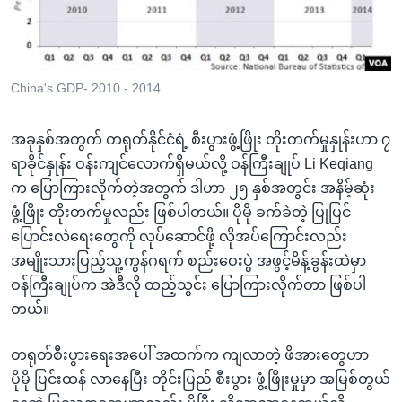
အ
သုတပဒေသာ အင်္ဂလိပ်စာ
ညွန်း
Learning English
စာမျက်နှာ
သို့
ဗွီအိုအေ လူမှုကွန်ယက်များ
China's GDP- 2010 - 2014
ကျော်
ကြည့်
အခုနှစ်အတွက် တရုတ်နိုင်ငံရဲ့ စီးပွားဖွံ့ဖြိုး တိုးတက်မှုနှုန်းဟာ ၇
ရန်
ရာခိုင်နှုန်း ဝန်းကျင်လောက်ရှိမယ်လို့ ဝန်ကြီးချုပ် Li Keqiang
ဘာသာစကားများ
ရှာဖွေ
က ပြောကြားလိုက်တဲ့အတွက် ဒါဟာ ၂၅ နှစ်အတွင်း အနိမ့်ဆုံး
ရန်
ဖွံ့ဖြိုး တိုးတက်မှုလည်း ဖြစ်ပါတယ်။ ပိုမို ခက်ခဲတဲ့ ပြုပြင်
နေရာ
ပြောင်းလဲရေးတွေကို လုပ်ဆောင်ဖို့ လိုအပ်ကြောင်းလည်း
သို့
အမျိုးသားပြည့်သူ့ကွန်ဂရက် စည်းဝေးပွဲ အဖွင့်မိန့်ခွန်းထဲမှာ
ကျော်
ဝန်ကြီးချုပ်က အဲဒီလို ထည့်သွင်း ပြောကြားလိုက်တာ ဖြစ်ပါ
ရန်
တယ်။
တရုတ်စီးပွားရေးအပေါ် အထက်က ကျလာတဲ့ ဖိအားတွေဟာ
ပိုမို ပြင်းထန် လာနေပြီး တိုင်းပြည် စီးပွား ဖွံ့ဖြိုးမှုမှာ အမြစ်တွယ်