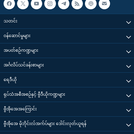
သတင်း
၀န်ဆောင်မှုများ
အပတ်စဉ်ကဏ္ဍများ
အင်္ဂလိပ်သင်ခန်းစာများ
ရေဒီယို
ရုပ်သံအစီအစဉ်နှင့် ဗွီဒီယိုကဏ္ဍများ
ဗွီအိုအေအကြောင်း
ဗွီအိုအေ မိုဘိုင်းလ်အက်ပ်များ ဒေါင်းလုတ်ယူရန်