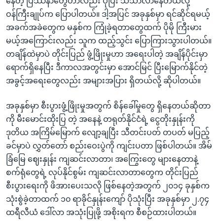
နေတဲ့ ပြဿနာတွေဟာလည်း ပိုပြီး သိသာလာနေတယ်လို့
ဝန်ကြီးချုပ်က ပြောပါတယ်။ ဒါ့အပြင် အခုနှစ်မှာ ရင်ဆိုင်ရမယ့်
အခက်အခဲတွေက မနှစ်က ကြုံခဲ့ရတာတွေထက် ပိုမို ကြီးမား
မယ့်အကြောင်းလည်း သူက ထည့်သွင်း ပြောကြားသွားပါတယ်။
တချိန်ထဲမှာပဲ တိုင်းပြည် ဖွံ့ဖြိုးမှုဟာ အရေးပါတဲ့ အချိန်ပိုင်းမှာ
ရောက်ရှိနေပြီး ဒီကာလအတွင်းမှာ အောင်မြင် ပြီးမြောက်နိုင်တဲ့
အခွင့်အရေးတွေလည်း အများအပြား ရှိတယ်လို့ ဆိုပါတယ်။
အခုနှစ်မှာ စီးပွားဖွံ့ဖြိုးမှုအတွက် စိန်ခေါ်မှုတွေ ရှိနေတယ်ဆိုတာ
ကို မီးမောင်းထိုးပြ တဲ့ အနေနဲ့ တရုတ်နိုင်ငံရဲ့ ငွေတိုးနှုန်းကို
ဒုတိယ အကြိမ်မြောက် လျော့ချပြီး သီတင်းပတ် တပတ် မပြည့်
ခင်မှာပဲ လွှတ်တော် စည်းဝေးပွဲကို ကျင်းပတာ ဖြစ်ပါတယ်။ အိမ်
ခြံမြေ ဈေးနှုန်း ကျဆင်းလာတာ၊ အကြွေးတွေ များနေတာနဲ့
စက်ရုံတွေရဲ့ လုပ်နိုင်စွမ်း ကျဆင်းလာတာတွေက တိုင်းပြည်
စီးပွားရေးကို ဖိအားပေးသလို ဖြစ်နေတဲ့အတွက် ၂၀၁၄ ခုနှစ်က
သုံးစွဲခဲ့တာထက် ၁၀ ရာခိုင်နှုန်းကျော် ပိုသုံးပြီး အခုနှစ်မှာ ၂.၇၄
ထရီလီယံ ဒေါ်လာ အသုံးပြုဖို့ အစိုးရက စီစဉ်ထားပါတယ်။