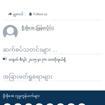
မျှဝေပါ
Follow us
ဗွီအိုအေ (မြန်မာပိုင်း)
ဆက်စပ်သတင်းများ ...
တရုတ် စီးပွါး ၂၀၁၅ မှာ ၇% သာတိုးဖွယ်ရှိ
အခြားဖတ်ရှုစရာများ
ဗွီအိုအေ လူမှုကွန်ယက်များ