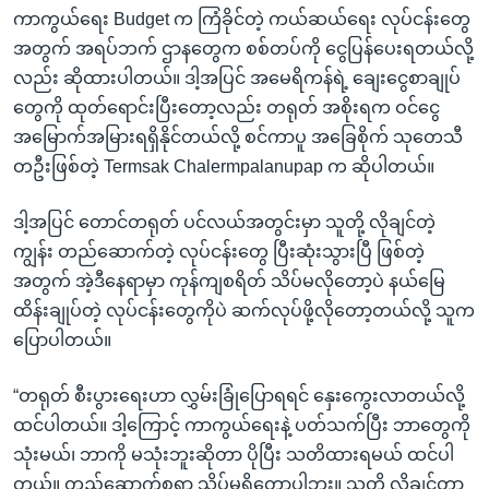
ကာကွယ်ရေး Budget က ကြံခိုင်တဲ့ ကယ်ဆယ်ရေး လုပ်ငန်းတွေ
အတွက် အရပ်ဘက် ဌာနတွေက စစ်တပ်ကို ငွေပြန်ပေးရတယ်လို့
လည်း ဆိုထားပါတယ်။ ဒါ့အပြင် အမေရိကန်ရဲ့ ချေးငွေစာချုပ်
တွေကို ထုတ်ရောင်းပြီးတော့လည်း တရုတ် အစိုးရက ဝင်ငွေ
အမြောက်အမြားရရှိနိုင်တယ်လို့ စင်ကာပူ အခြေစိုက် သုတေသီ
တဦးဖြစ်တဲ့ Termsak Chalermpalanupap က ဆိုပါတယ်။
ဒါ့အပြင် တောင်တရုတ် ပင်လယ်အတွင်းမှာ သူတို့ လိုချင်တဲ့
ကျွန်း တည်ဆောက်တဲ့ လုပ်ငန်းတွေ ပြီးဆုံးသွားပြီ ဖြစ်တဲ့
အတွက် အဲ့ဒီနေရာမှာ ကုန်ကျစရိတ် သိပ်မလိုတော့ပဲ နယ်မြေ
ထိန်းချုပ်တဲ့ လုပ်ငန်းတွေကိုပဲ ဆက်လုပ်ဖို့လိုတော့တယ်လို့ သူက
ပြောပါတယ်။
“တရုတ် စီးပွားရေးဟာ လွှမ်းခြုံပြောရရင် နှေးကွေးလာတယ်လို့
ထင်ပါတယ်။ ဒါ့ကြောင့် ကာကွယ်ရေးနဲ့ ပတ်သက်ပြီး ဘာတွေကို
သုံးမယ်၊ ဘာကို မသုံးဘူးဆိုတာ ပိုပြီး သတိထားရမယ် ထင်ပါ
တယ်။ တည်ဆောက်စရာ သိပ်မရှိတော့ပါဘူး။ သူတို့ လိုချင်တာ