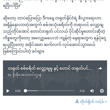
ရပြီးပါပြီ။”
ဆိုတော့ ဘာပဲပြောပြော ဒီကနေ့ တရုတ်နိုင်ငံရဲ့ စီးပွားရေးဟာ
အရှိန်နှေးလာတဲ့အတွက် စစ်အသုံးစရိတ်ကို တရားဝင် လျှော့ချ
သည့်တိုင်အောင် တောင်တရုတ် ပင်လယ် ပိုင်ဆိုင်မှုတောင်းဆိုတဲ့
ကိစ္စတွေကိုတော့ အလျှော့မပေးဘဲ ကျန်တဲ့ နေရာတွေက ရန်ပုံငွေ
ရယူပြီးတော့ အခိုင်အမာ ဆက်လက် လုပ်ဆောင်သွားမယ်
ဖြစ်ကြောင်းပါတဲ့ ခင်ဗျာ။
တရုတ် စစ်စရိတ် လျှော့ချမှု နှင့် တောင် တရုတ်ပင်လယ် ကြီးစိုးရေး
by
ဗွီအိုအေသတင်းဌာန
No media source currently available
0:00
4:32
တိုက်ရိုက် လင့်ခ်