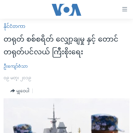
သုံး
ရ
လွယ်ကူ
နိုင်ငံတကာ
မူလစာမျက်နှာ
စေ
တရုတ် စစ်စရိတ် လျှော့ချမှု နှင့် တောင်
မြန်မာ
သည့်
တရုတ်ပင်လယ် ကြီးစိုးရေး
ကမ္ဘာ့သတင်းများ
Link
ဗွီဒီယို
နိုင်ငံတကာ
ဦးကျော်ဇံသာ
များ
သတင်းလွတ်လပ်ခွင့်
အမေရိကန်
၀၉ မတ္၊ ၂၀၁၉
ပင်မ
ရပ်ဝန်းတခု လမ်းတခု အလွန်
တရုတ်
အကြောင်းအရာ
မျှဝေပါ
သို့
အင်္ဂလိပ်စာလေ့လာမယ်
အစ္စရေး-ပါလက်စတိုင်း
ကျော်
အပတ်စဉ်ကဏ္ဍများ
အမေရိကန်သုံးအီဒီယံ
ကြည့်
ရေဒီယိုနှင့်ရုပ်သံ အချက်အလက်များ
မကြေးမုံရဲ့ အင်္ဂလိပ်စာ
ရေဒီယို
ရန်
ပင်မ
ရေဒီယို/တီဗွီအစီအစဉ်
ရုပ်ရှင်ထဲက အင်္ဂလိပ်စာ
တီဗွီ