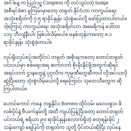
အင်္ဂါနေ့ က ပြည်သူ့ Congress ကို တင်သွင်းတဲ့ budge
အစီရင်ခံစာ မူကြမ်းမှာတော့ တရုတ် နိုင်ငံဟာ ကာကွယ်ရေး
အသုံးစရိတ်ကို ၇.၅ ရာခိုင်နှုန်း သုံးစွဲမယ်လို့ ဖော်ပြထားပါတယ်။
ဒါ့ကြောင့် ကာကွယ်ရေး အသုံးစရိတ်ဟာ အမေရိကန် ဒေါ်လာ
၁၁၇ ဘီလျံနီးပါး ဖြစ်ပါလိမ့်မယ်။ မနှစ်တုန်းကတော့ ၈.၁
ရာခိုင်နှုန်း သုံးစွဲခဲ့တာပါ။
လုပ်ရိုးလုပ်စဉ်အတိုင်းပဲ တရုတ် အစိုးရကတော့ တောင်တရုတ်
ပင်လယ်မှာ စစ်ရေးအရ ဆက်လက် စိုးမိုးနိုင်ဖို့အတွက်ဆိုရင်
အရပ်ဘက် ဌာနတွေနဲ့ ပုဂ္ဂလိက ကုမ္ပဏီတွေဆီကပါ လိုအပ်သလို
ဆွဲပြီးတော့ သုံးစွဲလိမ့်မယ်လို့ ရေကြောင်း သုတေသီတွေက ဆို
ကြပါတယ်။
ဟောင်ကောင် ကနေ ဘရူနိုင်း၊ Borneo၊ ထိုင်ဝမ်၊ မလေးရှား၊ ဖိ
လစ်ပိုင်နဲ့ ဗီယက်နမ်တို့ အထိ ကျယ်ပြန့်ပြီးတော့ တောင်တရုတ်
ပင်လယ်ရဲ့ ဧရိယာ ၉၀ ရာခိုင်နှုန်းလောက်ရှိတဲ့ စတုရန်းမိုင် ၂
သန်းကျော် ရေပြင်ကို တရုတ်က သူတို့ ပိုင်တယ်ဆိုပြီး လုပ်နေ