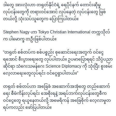
ဒါတွေ အားလုံးဟာ တရုတ်နိုင်ငံရဲ့ ရေပိုင်နက် တောင်းဆိုမှု
လုပ်ငန်းတွေကို တရားဝင်အောင် လုပ်နေတဲ့ လုပ်ငန်းတွေ ဖြစ်
တယ်လို့ သုံးသပ်သူတွေက ပြောကြပါတယ်။
Stephen Nagy ဟာ Tokyo Christian International တက္ကသိုလ်
က ပါမောက္ခ တဦးဖြစ်ပါတယ်။
“တရုတ် စစ်တပ်က စစ်ပစ္စည်း စုဆောင်းရေးအတွက် ဝင်ငွေ
ရအောင် စီးပွားရေးတွေ လုပ်ပါတယ်။ ဥပမာပြောရရင် သိပ္ပံပညာ
ဆိုင်ရာ သံဂေးသမန်ဂေး Science Diplomacy ကို သုံးပြီး စူးစမ်း
လေ့လာရေးတွေလုပ်ရင်း ဝင်ငွေရှာပါတယ်။”
တရုတ် စစ်တပ်ဟာ အခြေခံ အဆောက်အအုံတွေ တည်ဆောက်
ရေး စီမံကိန်းလုပ်ရင်း အေစိုးရနဲ့ အရပ်ဘက်လုပ်ငန်းတွေစီက
ဝင်ငွေတွေ ရယူနေတယ်လို့ အမေရိကန် အခြေစိုက် လေ့လာမှုတ
ရပ်ကလည်း ဖော်ပြပါတယ်။