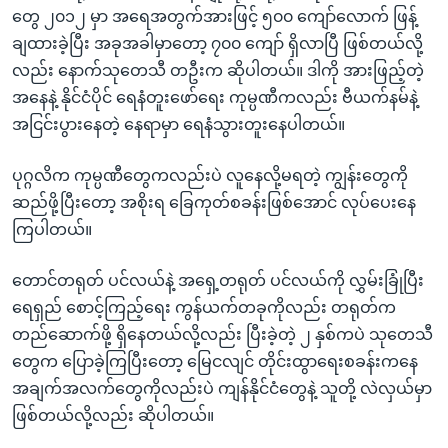
တွေ ၂၀၁၂ မှာ အရေအတွက်အားဖြင့် ၅၀၀ ကျော်လောက် ဖြန့်
ချထားခဲ့ပြီး အခုအခါမှာတော့ ၇၀၀ ကျော် ရှိလာပြီ ဖြစ်တယ်လို့
လည်း နောက်သုတေသီ တဦးက ဆိုပါတယ်။ ဒါကို အားဖြည့်တဲ့
အနေနဲ့ နိုင်ငံပိုင် ရေနံတူးဖော်ရေး ကုမ္ပဏီကလည်း ဗီယက်နမ်နဲ့
အငြင်းပွားနေတဲ့ နေရာမှာ ရေနံသွားတူးနေပါတယ်။
ပုဂ္ဂလိက ကုမ္ပဏီတွေကလည်းပဲ လူနေလို့မရတဲ့ ကျွန်းတွေကို
ဆည်ဖို့ပြီးတော့ အစိုးရ ခြေကုတ်စခန်းဖြစ်အောင် လုပ်ပေးနေ
ကြပါတယ်။
တောင်တရုတ် ပင်လယ်နဲ့ အရှေ့တရုတ် ပင်လယ်ကို လွှမ်းခြုံပြီး
ရေရှည် စောင့်ကြည့်ရေး ကွန်ယက်တခုကိုလည်း တရုတ်က
တည်ဆောက်ဖို့ ရှိနေတယ်လို့လည်း ပြီးခဲ့တဲ့ ၂ နှစ်ကပဲ သုတေသီ
တွေက ပြောခဲ့ကြပြီးတော့ မြေငလျင် တိုင်းထွာရေးစခန်းကနေ
အချက်အလက်တွေကိုလည်းပဲ ကျန်နိုင်ငံတွေနဲ့ သူတို့ လဲလှယ်မှာ
ဖြစ်တယ်လို့လည်း ဆိုပါတယ်။