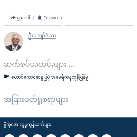
မျှဝေပါ
Follow us
ဦးကျော်ဇံသာ
ဆက်စပ်သတင်းများ ...
ဟောင်ကောင်ဆန္ဒပြပွဲ အမေရိကန်တုန့်ပြန်မှု
အခြားဖတ်ရှုစရာများ
ဗွီအိုအေ လူမှုကွန်ယက်များ