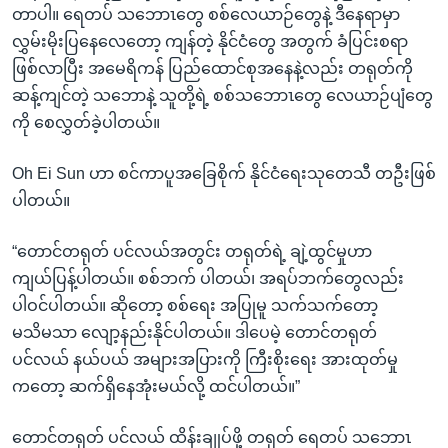
တာပါ။ ရေတပ် သဘောၤတွေ စစ်လေယာဉ်တွေနဲ့ ဒီနေရာမှာ
လွှမ်းမိုးပြနေလေတော့ ကျန်တဲ့ နိုင်ငံတွေ အတွက် ခံပြင်းစရာ
ဖြစ်လာပြီး အမေရိကန် ပြည်ထောင်စုအနေနဲ့လည်း တရုတ်ကို
ဆန့်ကျင်တဲ့ သဘောနဲ့ သူတို့ရဲ့ စစ်သဘောၤတွေ လေယာဉ်ပျံတွေ
ကို စေလွှတ်ခဲ့ပါတယ်။
Oh Ei Sun ဟာ စင်ကာပူအခြေစိုက် နိုင်ငံရေးသုတေသီ တဦးဖြစ်
ပါတယ်။
“တောင်တရုတ် ပင်လယ်အတွင်း တရုတ်ရဲ့ ချဲ့ထွင်မှုဟာ
ကျယ်ပြန့်ပါတယ်။ စစ်ဘက် ပါတယ်၊ အရပ်ဘက်တွေလည်း
ပါဝင်ပါတယ်။ ဆိုတော့ စစ်ရေး အပြုမူ သက်သက်တော့
မသိမသာ လျော့နည်းနိုင်ပါတယ်။ ဒါပေမဲ့ တောင်တရုတ်
ပင်လယ် နယ်ပယ် အများအပြားကို ကြီးစိုးရေး အားထုတ်မှု
ကတော့ ဆက်ရှိနေအုံးမယ်လို့ ထင်ပါတယ်။”
တောင်တရုတ် ပင်လယ် ထိန်းချုပ်ဖို့ တရုတ် ရေတပ် သဘောၤ