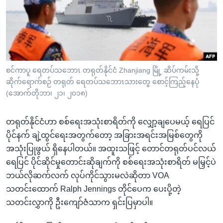
အ
သုတပဒေသာ အင်္ဂလိပ်စာ
ညွန်း
Learning English
စာမျက်နှာ
သို့
ဗွီအိုအေ လူမှုကွန်ယက်များ
ကျော်
ကြည့်
စင်ကာပူ ရေတပ်သဘောၤ တရုတ်နိုင်ငံ Zhanjiang မြို့ ဆိပ်ကမ်းသို့
ဆိုက်ရောက်စဉ် တရုတ် ရေတပ်သဘောၤသားတွေ စောင့်ကြည့်နေပုံ
ရန်
ဘာသာစကားများ
(အောက်တိုဘာ၊ ၂၁၊ ၂၀၁၈)
ရှာဖွေ
ရန်
တရုတ်နိုင်ငံဟာ စစ်ရေးအသုံးစာရိတ်ကို လျှော့ချပေမယ့် ရေပြင်
နေရာ
ပိုင်နက် ချဲ့ထွင်ရေးအတွက်တော့ အခြားအရင်းအမြစ်တွေကို
သို့
အသုံးပြုဖွယ် ရှိနေပါတယ်။ အထူးသဖြင့် တောင်တရုတ်ပင်လယ်
ကျော်
ရေပြင် ပိုင်ဆိုင်မှုတောင်းဆိုချက်ကို စစ်ရေးအသုံးစာရိတ် မမြှင့်ပဲ
ရန်
ဘယ်လိုဆက်လက် လုပ်ကိုင်သွားမလဲဆိုတာ VOA
သတင်းထောက် Ralph Jennings တိုင်ပေက ပေးပို့တဲ့
သတင်းလွှာကို ဦးကျော်ဇံသာက ရှင်းပြမှာပါ။