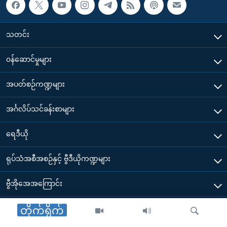
သတင်း
၀န်ဆောင်မှုများ
အပတ်စဉ်ကဏ္ဍများ
အင်္ဂလိပ်သင်ခန်းစာများ
ရေဒီယို
ရုပ်သံအစီအစဉ်နှင့် ဗွီဒီယိုကဏ္ဍများ
ဗွီအိုအေအကြောင်း
ဗွီအိုအေ မိုဘိုင်းလ်အက်ပ်များ ဒေါင်းလုတ်ယူရန်
တိုက်ရိုက်