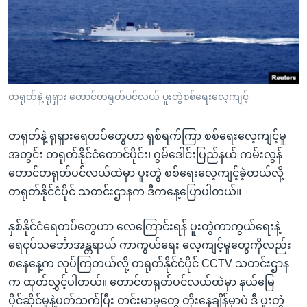
အ
သုတပဒေသာ အင်္ဂလိပ်စာ
ညွန်း
Learning English
စာမျက်နှာ
သို့
ဗွီအိုအေ လူမှုကွန်ယက်များ
ကျော်
ကြည့်
တရုတ်နဲ့ ရုရှား တောင်တရုတ်ပင်လယ် ပူးတွဲစစ်ရေးလေ့ကျင့်
ရန်
ဘာသာစကားများ
ရှာဖွေ
တရုတ်နဲ့ ရုရှားရေတပ်တွေဟာ ရှစ်ရက်ကြာ စစ်ရေးလေ့ကျင့်မှု
ရန်
အတွင်း တရုတ်နိုင်ငံတောင်ပိုင်း၊ ဂွမ်ဒေါင်းပြည်နယ် ကမ်းလွန်
နေရာ
တောင်တရုတ်ပင်လယ်ထဲမှာ ပူးတွဲ စစ်ရေးလေ့ကျင့်ခဲ့တယ်လို့
သို့
တရုတ်နိုင်ငံပိုင် သတင်းဌာနက ဒီကနေ့ပြောပါတယ်။
ကျော်
ရန်
နှစ်နိုင်ငံရေတပ်တွေဟာ လေကြောင်းရန် ပူးတွဲကာကွယ်ရေးနဲ့
ရေငုပ်သင်္ဘောအန္တရာယ် ကာကွယ်ရေး လေ့ကျင့်မှုတွေကိုလည်း
စနေနေ့က လုပ်ကြတယ်လို့ တရုတ်နိုင်ငံပိုင် CCTV သတင်းဌာန
က ထုတ်လွှင့်ပါတယ်။ တောင်တရုတ်ပင်လယ်ထဲမှာ နယ်မြေ
ပိုင်ဆိုင်မှုနဲ့ပတ်သက်ပြီး တင်းမာမှုတွေ တိုးနေချိန်မှာပဲ ဒီ ပူးတွဲ