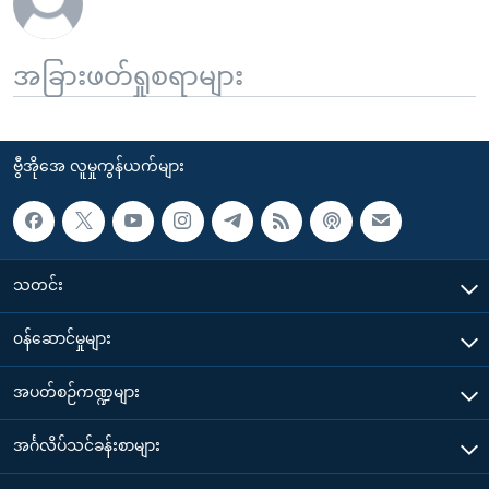
အခြားဖတ်ရှုစရာများ
ဗွီအိုအေ လူမှုကွန်ယက်များ
သတင်း
၀န်ဆောင်မှုများ
အပတ်စဉ်ကဏ္ဍများ
အင်္ဂလိပ်သင်ခန်းစာများ