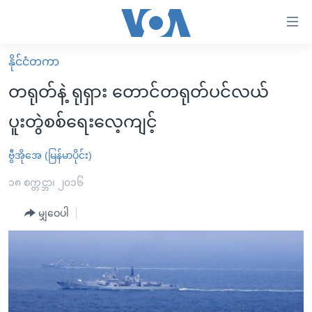
သုံး
ရ
လွယ်ကူ
နိုင်ငံတကာ
မူလစာမျက်နှာ
စေ
တရုတ်နဲ့ ရုရှား တောင်တရုတ်ပင်လယ်
မြန်မာ
သည့်
ပူးတွဲစစ်ရေးလေ့ကျင့်
ကမ္ဘာ့သတင်းများ
Link
ဗွီဒီယို
နိုင်ငံတကာ
ဗွီအိုအေ (မြန်မာပိုင်း)
များ
သတင်းလွတ်လပ်ခွင့်
အမေရိကန်
၁၈ စက္တင္ဘာ၊ ၂၀၁၆
ပင်မ
ရပ်ဝန်းတခု လမ်းတခု အလွန်
တရုတ်
အကြောင်းအရာ
မျှဝေပါ
သို့
အင်္ဂလိပ်စာလေ့လာမယ်
အစ္စရေး-ပါလက်စတိုင်း
ကျော်
အပတ်စဉ်ကဏ္ဍများ
အမေရိကန်သုံးအီဒီယံ
ကြည့်
ရေဒီယိုနှင့်ရုပ်သံ အချက်အလက်များ
မကြေးမုံရဲ့ အင်္ဂလိပ်စာ
ရေဒီယို
ရန်
ပင်မ
ရေဒီယို/တီဗွီအစီအစဉ်
ရုပ်ရှင်ထဲက အင်္ဂလိပ်စာ
တီဗွီ