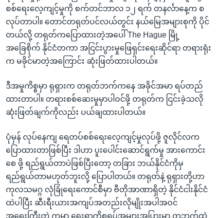
စစ်ရေးလေ့ကျင့်မှုကို စက်တင်ဘာလ ၁၂ ရက် တနင်္လာနေ့က စ
လုပ်တာပါ။ တောင်တရုတ်ပင်လယ်တွင်း နယ်မြေအများစုကို ပိုင်
တယ်လို့ တရုတ်ကပြောထားတဲ့အပေါ် The Hague မြို့
အခြေစိုက် နိုင်ငံတကာ အငြင်းပွားမှုဖြေရှင်းရေးဆိုင်ရာ တရားရုံး
က မခိုင်မာတဲ့အကြောင်း ဆုံးဖြတ်ထားပါတယ်။
ဒီအမှုကိစ္စမှာ ရုရှားက တရုတ်ဘက်ကနေ အခိုင်အမာ ရပ်တည်
ထားတာပါ။ တရားစစ်ဆေးမှုမှာပါဝင်ဖို့ တရုတ်က ငြင်းခဲ့သလို
ဆုံးဖြတ်ချက်ကိုလည်း ပယ်ချထားပါတယ်။
ပုံမှန် လုပ်နေကျ ရေတပ်စစ်ရေးလေ့ကျင့်မှုလုပ်ဖို့ ဇူလိုင်လက
ပြောထားတာဖြစ်ပြီး ဒါဟာ ပူးပေါင်းဆောင်ရွက်မှု အားကောင်း
စေ ဖို့ ရည်ရွယ်တာပဲဖြစ်ပြီးတော့ တခြား ဘယ်နိုင်ငံကိုမှ
ရည်ရွယ်တာမဟုတ်ဘူးလို့ ပြောပါတယ်။ တရုတ်နဲ့ ရုရှားတို့ဟာ
ကုလသမဂ္ဂ လုံခြုံရေးကောင်စီမှာ ဗီတိုအာဏာရှိတဲ့ နိုင်ငံငါးနိုင်ငံ
ထဲပါပြီး ဆီးရီးယားအကျပ်အတည်းလိုမျိုးအပါအဝင်
အရေးကြီးတဲ့ ကမ္ဘာ့ ရေးရာကိစ္စရပ်အများအပြားမှာ တဘက်ထဲ