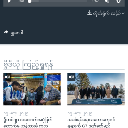
အ
0:00
0:52
သုတပဒေသာ အင်္ဂလိပ်စာ
ညွန်း
Learning English
တိုက်ရိုက် လင့်ခ်
စာမျက်နှာ
သို့
ဗွီအိုအေ လူမှုကွန်ယက်များ
ကျော်
မျှဝေပါ
ကြည့်
ရန်
ဘာသာစကားများ
ရှာဖွေ
ဗွီဒီယို ကြည့်ရှုရန်
ရန်
နေရာ
သို့
ကျော်
ရန်
၁၅ မတ္၊ ၂၀၂၅
၁၅ မတ္၊ ၂၀၂၅
ရိုဟင်ဂျာ အထောက်အပံ့ဖြတ်
အပစ်ရပ်ရေးသဘောမတူရင်
တောက်မှု ဟန့်တားဖို့ ကုလ
ရုရှားကို G7 ဒဏ်ခတ်မည်