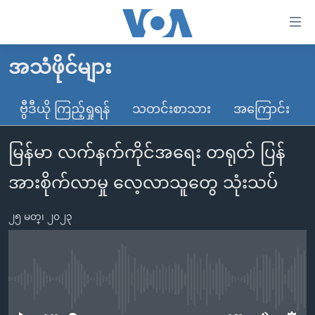
သုံး
ရ
လွယ်ကူ
အသံဖိုင်များ
မူလစာမျက်နှာ
စေ
မြန်မာ
ဗွီဒီယို ကြည့်ရှုရန်
သတင်းစာသား
အကြောင်း
သည့်
ကမ္ဘာ့သတင်းများ
Link
မြန်မာ လက်နက်ကိုင်အရေး တရုတ် ပြန်
ဗွီဒီယို
နိုင်ငံတကာ
များ
သတင်းလွတ်လပ်ခွင့်
အမေရိကန်
အားစိုက်လာမှု လေ့လာသူတွေ သုံးသပ်
ပင်မ
ရပ်ဝန်းတခု လမ်းတခု အလွန်
တရုတ်
အကြောင်းအရာ
၂၅ မတ္၊ ၂၀၂၃
သို့
အင်္ဂလိပ်စာလေ့လာမယ်
အစ္စရေး-ပါလက်စတိုင်း
ကျော်
အပတ်စဉ်ကဏ္ဍများ
အမေရိကန်သုံးအီဒီယံ
ကြည့်
ရေဒီယိုနှင့်ရုပ်သံ အချက်အလက်များ
မကြေးမုံရဲ့ အင်္ဂလိပ်စာ
ရေဒီယို
ရန်
No media source currently available
ပင်မ
ရေဒီယို/တီဗွီအစီအစဉ်
ရုပ်ရှင်ထဲက အင်္ဂလိပ်စာ
တီဗွီ