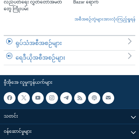
လည်ပတ်ရေး လွှတ်တော်အမတ်
Bazar ရောက်
တွေ ကြိုးပမ်း
အစီအစဉ်တွဲများအားလုံးကြည့်ရှုရန်
ရုပ်သံအစီအစဉ်များ
ရေဒီယိုအစီအစဉ်များ
ဗွီအိုအေ လူမှုကွန်ယက်များ
သတင်း
၀န်ဆောင်မှုများ