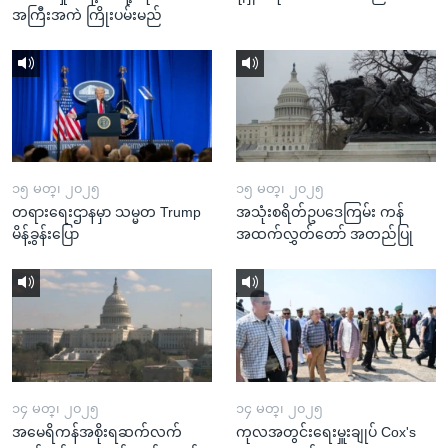
အကြီးအကဲ ကြိုးပမ်းမည်
၁၅ မတ္၊ ၂၀၂၅
၁၅ မတ္၊ ၂၀၂၅
တရားရေးဌာနမှာ သမ္မတ Trump
အသုံးစရိတ်ဥပဒေကြမ်း ကန်
မိန့်ခွန်းပြော
အထက်လွှတ်တော် အတည်ပြု
၁၄ မတ္၊ ၂၀၂၅
၁၄ မတ္၊ ၂၀၂၅
အမေရိကန်အစိုးရဆက်လက်
ကုလအတွင်းရေးမှူးချုပ် Cox's