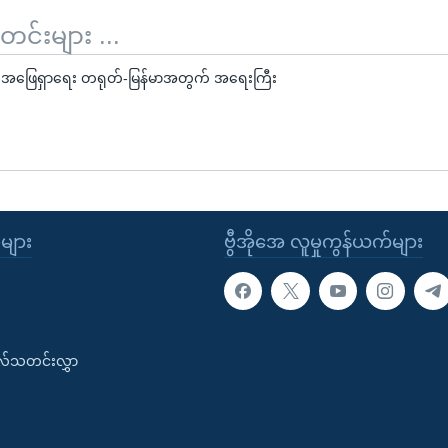
်းများ ...
 အဖြေရှာရေး တရုတ်-မြန်မာအတွက် အရေးကြီး
ုများ
ဗွီအိုအေ လူမှုကွန်ယက်များ
းလ်သတင်းလွှာ