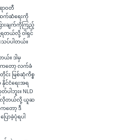
ဧရာဝတီ
ငံဆက်ဆံရေးကို
ြားချက်ကိုကြည့်
့ရတယ်လို့ ဝါရှင်
ံးသပ်ပါတယ်။
ုတယ်။ ဒါမှ
ဲ့တာကတော့ လက်ခံ
ုင်း မြစ်ဆုံကိစ္စ
 နိုင်ငံရေးအရ
ဟုတ်ပါဘူး။ NLD
သလိုတယ်လို့ ယူဆ
ာကတော့ ဒီ
ောခဲ့ပုံရပါ