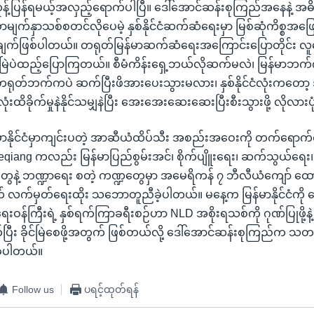
်ပြန်ရမယ့်အလှည့်ရောက်ပါပြီ။ ဒေါ်အောင်ဆန်းစုကြည်အနေနဲ့ အဓ
စာမျက်နှာသစ်စတင်လိုပေမဲ့ နှစ်နိုင်ငံဆက်ဆံရေးမှာ မြစ်ဆုံကိစ္စအဖြ
ျက်ဖြစ်ပါတယ်။ တရုတ်မြန်မာဆက်ဆံရေးအကြောင်းပြောတိုင်း လူ
ြဲပဲထည့်ပြောကြတယ်။ စီမံကိန်းရှေ့ဘယ်လိုဆက်မလဲ၊ မြန်မာဘက်က
ရုတ်ဘက်ကပဲ ဆက်ပြီးဖိအားပေးသွားမလား၊ နှစ်နိုင်ငံလုံးကတော့ ဒ
လုံးထိခိုက်မှုနဲနိုင်သမျှနဲပြီး အေးအေးဆေးဆေးပြီးစီးသွားဖို့ လိုလာ
န်မာနိုင်ငံမှာကျင်းပတဲ့ အာဆီယံထိပ်သီး အစည်းအဝေးကို တက်ရောက
 Keqiang ကလည်း မြန်မာပြည်စွမ်းအင်၊ စိုက်ပျိူးရေး၊ ဆက်သွယ်ရေး
ဲ့ ဘဏ္ဍာရေး စတဲ့ ကဏ္ဍတွေမှာ အမေရိကန် ၇ ဘီလီယံကျော် ထော
က်မှတ်ရေးထိုး သဘောတူညီခဲ့ပါတယ်။ မနေ့က မြန်မာနိုင်ငံကို ရ
ေးဝန်ကြီးရဲ့ နှစ်ရက်ကြာခရီးစဉ်ဟာ NLD အစိုးရသစ်ကို ဂုဏ်ပြုဖို့နဲ့ နှစ်
ပြီး ခိုင်မြဲစေဖို့အတွက် ဖြစ်တယ်လို့ ဒေါ်အောင်ဆန်းစုကြည်က သတင်
ခဲ့ပါတယ်။
Follow us
ပရင့်ထုတ်ရန်