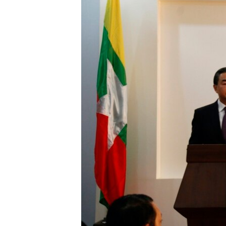
သုတပဒေသာ အင်္ဂလိပ်စာ
အ
ညွန်း
စာမျက်နှာ
သို့
ကျော်
ကြည့်
ရန်
ရှာဖွေ
ရန်
နေရာ
သို့
ကျော်
ရန်