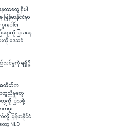
င်နေတာတွေ ရှိပါ
န်မာနိုင်ငံမှာ
ပူးပေါင်း
ည်ရေးကို ပြသနေ
ားကို ဒေသခံ
မှုကို ရရှိဖို့
်။ အတိတ်က
ာတူညီမှုတွေ
ွေကို ပြသဖို့
တက်မှု၊
့ မြန်မာနိုင်ငံ
တော့ NLD