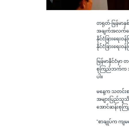
တရုတ်-မြန်မာနှစ်
အချက်အလက်တွေက
နိုင်ငံခြားရေး
နိုင်ငံခြားရေးဝန
မြန်မာနိုင်ငံမှာ 
စုကြည်ဘက်က ဘယ
ပါ။
မနေ့က သတင်းစာရ
အများပြည်သူသိအ
အောင်ဆန်းစုကြည
"စာချုပ်က ကျမတ