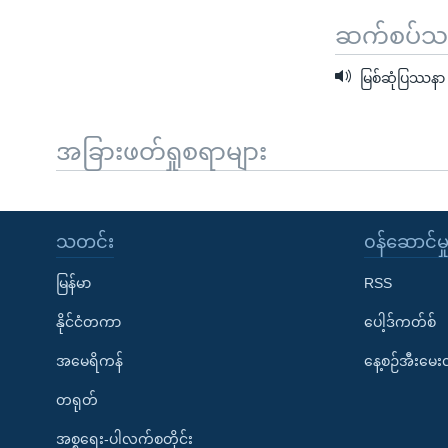
ဆက်စပ်သတင
မြစ်ဆုံပြဿနာ
အခြားဖတ်ရှုစရာများ
သတင်း
၀န်ဆောင်မှ
မြန်မာ
RSS
နိုင်ငံတကာ
ပေါ့ဒ်ကတ်စ်
အမေရိကန်
နေ့စဉ်အီးမေ
တရုတ်
အစ္စရေး-ပါလက်စတိုင်း