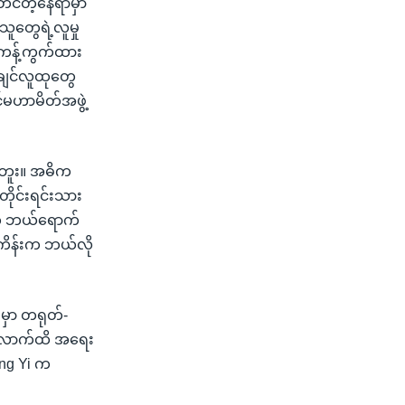
တင်တဲ့နေရာမှာ
သူတွေရဲ့လူမှု
 ကန့်ကွက်ထား
ချင်လူထုတွေ
င်မဟာမိတ်အဖွဲ့
ါဘူး။ အဓိက
ေတိုင်းရင်းသား
ွေ ဘယ်ရောက်
ံကိန်းက ဘယ်လို
မှာ တရုတ်-
ယ်လောက်ထိ အရေး
ang Yi က