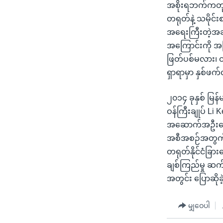
အစိုးရဘက်ကတုန့
တရုတ်နဲ့ သမိုင်း
အရေးကြီးတဲ့အခ
အကြောင်းကို အမ
ဖြတ်ပစ်မလား၊ တ
ရှာရာမှာ နှစ်ဖက်
၂၀၁၄ ခုနှစ် မြ
ဝန်ကြီးချုပ် Li
အဆောက်အဦးတွေန
အစီအစဉ်အတွက် လ
တရုတ်နိုင်ငံခြားရ
ချစ်ကြည်မှု ဆက်
အတွင်း ပြောဆို
မျှဝေပါ