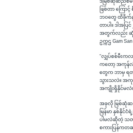
ဒီမြစ်ဆုံဆည်စီမ
ဖြစ်တာ ကြောင့် စ
ဘဝတွေ ထိခိုက်န
တာပါ။ ဒါအပြင် 
အတွက်လည်း ဆုံးရ
ဥက္ကဌ Gam Sa
"လျှပ်စစ်မီးက
ကတော့ အကုန်လုံး 
တွေက ဘာမှ ရတာ
သွားသလဲ။ အကုန်
အကျိုးရှိနိုင်မ
အခုလို မြစ်ဆုံ
မြန်မာ နှစ်နို
ပါမလဲဆိုတဲ့ သတ
စကားပြန်ကတဆင့်