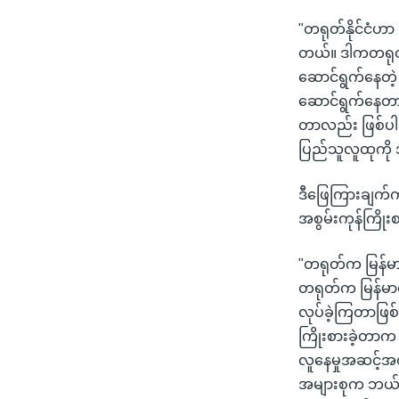
"တရုတ်နိုင်ငံဟာ 
တယ်။ ဒါကတရုတ်အ
ဆောင်ရွက်နေတဲ့ 
ဆောင်ရွက်နေတာ 
တာလည်း ဖြစ်ပါတ
ပြည်သူလူထုကို 
ဒီဖြေကြားချက်ကိ
အစွမ်းကုန်ကြို
"တရုတ်က မြန်မာ
တရုတ်က မြန်မာစ
လုပ်ခဲ့ကြတာဖြစ်
ကြိုးစားခဲ့တာက တရ
လူနေမှုအဆင့်အတန
အများစုက ဘယ်