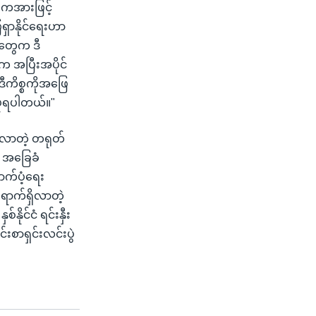
ိကအားဖြင့်
ေရှာနိုင်ရေးဟာ
တွေက ဒီ
 အပြီးအပိုင်
ီကိစ္စကိုအဖြေ
းပုံရပါတယ်။"
်လာတဲ့ တရုတ်
၊ အခြေခံ
က်ပံ့ရေး
ောက်ရှိလာတဲ့
နိုင်ငံ ရင်းနှီး
းစာရှင်းလင်းပွဲ