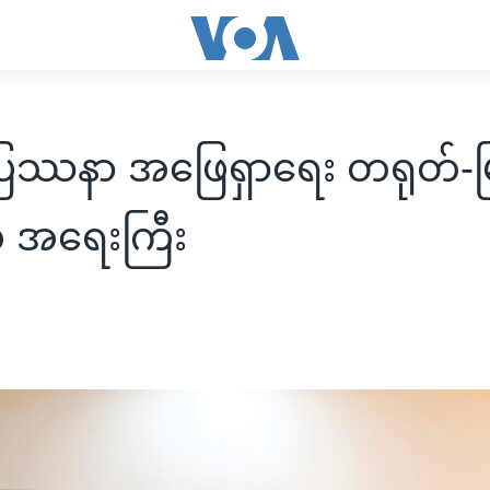
ံပြဿနာ အဖြေရှာရေး တရုတ်-မ
 အရေးကြီး