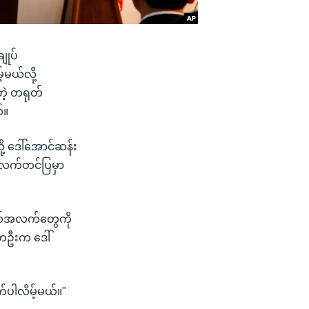
ျုပ်
မယ်လို့
တဲ့ တရုတ်
်။
လို့ ဒေါ်အောင်ဆန်း
်လက်တင်ပြမှာ
ချက်အလက်တွေကို
်တဦးက ဒေါ်
်ပါလိမ့်မယ်။"