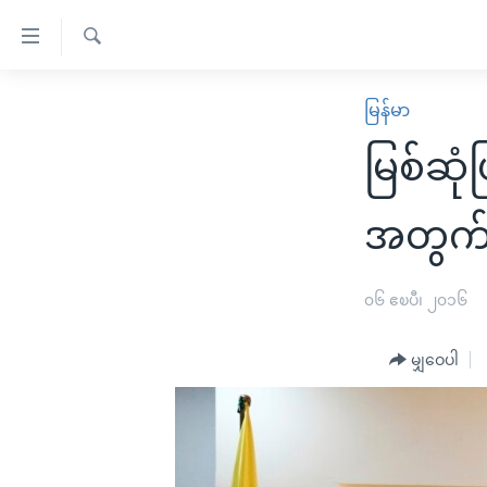
သုံး
ရ
ရှာဖွေ
လွယ်ကူ
မူလစာမျက်နှာ
မြန်မာ
ရ
စေ
မြန်မာ
လာ
မြစ်ဆု
သည့်
ဒ်
ကမ္ဘာ့သတင်းများ
Link
ဗွီဒီယို
နိုင်ငံတကာ
အတွက်
များ
သတင်းလွတ်လပ်ခွင့်
အမေရိကန်
ပင်မ
ရပ်ဝန်းတခု လမ်းတခု အလွန်
တရုတ်
၀၆ ဧၿပီ၊ ၂၀၁၆
အကြောင်းအရာ
အင်္ဂလိပ်စာလေ့လာမယ်
အစ္စရေး-ပါလက်စတိုင်း
သို့
မျှဝေပါ
အပတ်စဉ်ကဏ္ဍများ
အမေရိကန်သုံးအီဒီယံ
ကျော်
ကြည့်
ရေဒီယိုနှင့်ရုပ်သံ အချက်အလက်များ
မကြေးမုံရဲ့ အင်္ဂလိပ်စာ
ရေဒီယို
ရန်
ရေဒီယို/တီဗွီအစီအစဉ်
ရုပ်ရှင်ထဲက အင်္ဂလိပ်စာ
တီဗွီ
ပင်မ