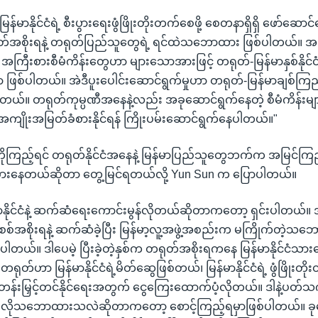
မြန်မာနိုင်ငံရဲ့ စီးပွားရေးဖွံဖြိုးတိုးတက်စေဖို့ စေတနာရှိရှိ ဖော်ဆော
စိုးရနဲ့ တရုတ်ပြည်သူတွေရဲ့ ရင်ထဲသဘောထား ဖြစ်ပါတယ်။ အခု မြ
အကြီးစားစီမံကိန်းတွေဟာ များသောအားဖြင့် တရုတ်-မြန်မာနှစ်နိုင်ငံ 
ဖြစ်ပါတယ်။ အဲဒီပူးပေါင်းဆောင်ရွက်မှုဟာ တရုတ်-မြန်မာချစ်ကြ
ယ်။ တရုတ်ကုမ္ပဏီအနေနဲ့လည်း အခုဆောင်ရွက်နေတဲ့ စီမံကိန်းမျ
အကျိုးအမြတ်ခံစားနိုင်ရန် ကြိုးပမ်းဆောင်ရွက်နေပါတယ်။"
ုကြည့်ရင် တရုတ်နိုင်ငံအနေနဲ့ မြန်မာပြည်သူတွေဘက်က အမြင်ကြည်လင်
းစားနေတယ်ဆိုတာ တွေ့မြင်ရတယ်လို့ Yun Sun က ပြောပါတယ်။
နိုင်ငံနဲ့ ဆက်ဆံရေးကောင်းမွန်လိုတယ်ဆိုတာကတော့ ရှင်းပါတယ
စ်အစိုးရနဲ့ ဆက်ဆံခဲ့ပြီး မြန်မာ့လူ့အဖွဲ့အစည်းက မကြိုက်တဲ့သဘေ
ပါတယ်။ ဒါပေမဲ့ ပြီးခဲ့တဲ့နှစ်က တရုတ်အစိုးရကနေ မြန်မာနိုင်ငံသားတ
ုတ်ဟာ မြန်မာနိုင်ငံရဲ့မိတ်ဆွေဖြစ်တယ်၊ မြန်မာနိုင်ငံရဲ့ ဖွံဖြိုးတိုး
်းမြှင့်တင်နိုင်ရေးအတွက် ငွေကြေးထောက်ပံ့လိုတယ်။ ဒါနဲ့ပတ်သက်လို
လိုသဘောထားသလဲဆိုတာကတော့ စောင့်ကြည့်ရမှာဖြစ်ပါတယ်။ ခု