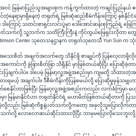
ဝင် မြန်မာပြည်သူအများစုက ကန့်ကွက်ထားတဲ့ ကချင်ပြည်နယ် 
တဲ့နေရာမှာရှိနေတဲ့ တရုတ်ရဲ့ မြစ်ဆုံဆည်စီမံကိန်းကြောင့် နှစ်နိုင်
ဒါကြောင့် သတင်းစာရှင်းလင်းပွဲမှာ ဒေါ်အောင်ဆန်းစုကြည်ရဲ့ ဖြေက
ဲ့ ပတ်သက်လို့ သူ့ဘက်က သတိကြီးကြီးနဲ့ ကိုင်တွယ်ဖြေရှင်းလိုတာ တွေ
 Stimson Center သုတေသနဌာနက တရုတ်သုတေသီ Yun Sun က သု
အသေးစိတ် အချက်အလက်တွေ သိနိုင်ဖို့ စာချုပ်ကို ပြန်လေ့လာဖို့လိ
ုးအကောင်းကို ခွဲခြားစိတ်ဖြာ သိရှိနိုင် မှာဖြစ်တယ်ဆိုပြီး ပြောဆိုခ
းပြချက်ပါပဲ။ ဒါပေမဲ့ မြန်မာ့လူ့အဖွဲ့အစည်းမှာ ကျမတို့ သိထားတဲ့အတိ
ရမယ့် အချက်ပါ။ ဒီစီမံကိန်းကိုပြန်စမယ်လို့ ပြောဆိုမှုမှန်သမျှဟာ
ောက်စေနိုင်တာဖြစ်ပြီး မြန်မာ့လူ့အဖွဲ့အစည်းကလည်း လက်ခံကြမှာ မ
ာ မြန်မာနိုင်ငံဟာ တရုတ်နိုင်ငံရဲ့ မဟာမိတ်ဖြစ်တယ်ဆိုတာကို ပြ
့လို့လည်း မြစ်ဆုံကိစ္စနဲ့ပတ်သက်လို့ကတော့ အခုလိုသူပြောလိုက်တ
်သက်လို့ လောလောဆယ်ဆိုင်းထားလိုပြီး ဘာမှမပြောလိုသေးဘူးလို့ ပြ