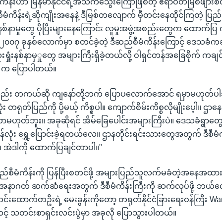
ံကိန်းဟာ မြန်မာနိုင်ငံရဲ့အသက်သွေးကြောဖြစ်တဲ့ ဧရာဝတီမြစ်ဖျားစ
ီမံကိန်းရဲ့ဆိုကျိုးအနေနဲ့ ဒီမြစ်တလျောက် မှီတင်းနေထိုင်ကြတဲ့ ပြည်
စ်နာမှုတွေ ပိုပြီးများနေကြောင်း လူမှုအဖွဲ့အစည်းတွေက ထောက်ပြ
၂၀၀၇ ခုနှစ်လောက်မှာ စတင်ခဲ့တဲ့ ဒီဆည်စီမံကိန်းကြောင့် ဒေသခံက
ှုံးနစ်နာမှှုတွေ အများကြီးရှိခဲ့တယ်လို့ ဝါရှင်တန်အခြေစိုက် ကချ
n က ပြောပါတယ်။
လည်း တကယ်ဆို ကျနော်တို့ဘက် ပြောပလောက်အောင် ရမှာမဟုတ်ပ
တရုတ်ပြည်ကို ပို့မယ့် ကိစ္စပါ။ ကျောက်စိမ်းကိစ္စလိုမျိုးပေ့ါ။ ဌာန
မဟုတ်ဘူး။ အခုဆိုရင် အိမ်ခြေပေါင်းအများကြီးပဲ။ ဒေသခံရွာတ
လုံး ရွှေ့ပြောင်းခဲ့ရတယ်လေ။ ဌာနတိုင်းရင်းသားတွေအတွက် ဒီစီမ
လဲ။ အဲဒါကို ထောက်ပြချင်တာပါ။"
ဆည်စီမံကိန်းကို ပြန်ပြီးစတင်ဖို့ အများပြည်သူလက်မခံတဲ့အနေအထား
င်ငံရဲ့အနာဂတ် ဆက်ဆံရေးအတွက် ဒီစီမံကိန်းကြီးကို ဆက်လုပ်ဖို့ ဘ
င်းထောက်တဦးရဲ့ မေးခွန်းကိုတော့ တရုတ်နိုင်ငံခြားရေးဝန်ကြီး W
 သတင်းစာရှင်းလင်းပွဲမှာ အခုလို ပြောသွားပါတယ်။