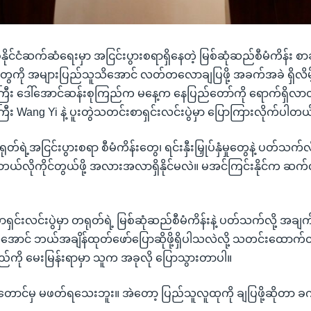
နိုင်ငံဆက်ဆံရေးမှာ အငြင်းပွားစရာရှိနေတဲ့ မြစ်ဆုံဆည်စီမံကိန်း စာခ
ို အများပြည်သူသိအောင် လတ်တလောချပြဖို့ အခက်အခဲ ရှိလိမ့်
ဝန်ကြီး ဒေါ်အောင်ဆန်းစုကြည်က မနေ့က နေပြည်တော်ကို ရောက်ရှိလာ
်ကြီး Wang Yi နဲ့ ပူးတွဲသတင်းစာရှင်းလင်းပွဲမှာ ပြောကြားလိုက်ပါတယ
တရုတ်ရဲ့အငြင်းပွားစရာ စီမံကိန်းတွေ၊ ရင်းနှီးမြှုပ်နှံမှုတွေနဲ့ ပတ်သက်
်လိုကိုင်တွယ်ဖို့ အလားအလာရှိနိုင်မလဲ။ မအင်ကြင်းနိုင်က ဆက
ှင်းလင်းပွဲမှာ တရုတ်ရဲ့ မြစ်ဆုံဆည်စီမံကိန်းနဲ့ ပတ်သက်လို့ အ
ောင် ဘယ်အချိန်ထုတ်ဖော်ပြောဆိုဖို့ရှိပါသလဲလို့ သတင်းထောက
်ကို မေးမြန်းရာမှာ သူက အခုလို ပြောသွားတာပါ။
ောင်မှ မဖတ်ရသေးဘူး။ အဲတော့ ပြည်သူလူထုကို ချပြဖို့ဆိုတာ ခက