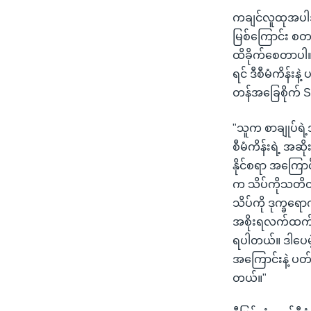
ကချင်လူထုအပါအ
မြစ်ကြောင်း စတင်
ထိခိုက်စေတာပါ။ 
ရင် ဒီစီမံကိန်းန
တန်အခြေစိုက်
"သူက စာချုပ်ရဲ့
စီမံကိန်းရဲ့ အဆိ
နိုင်စရာ အကြောင်
က သိပ်ကိုသတိထား
သိပ်ကို ဒုက္ခရ
အစိုးရလက်ထက်မှ
ရပါတယ်။ ဒါပေမဲ
အကြောင်းနဲ့ ပတ
တယ်။"