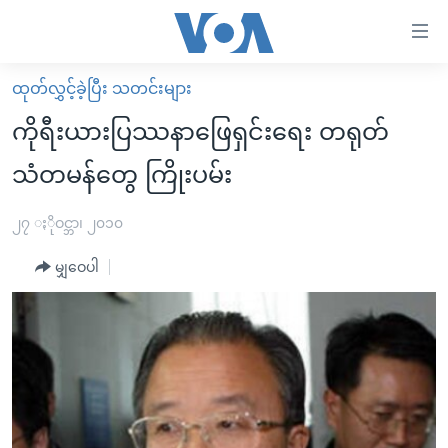
သုံး
ရ
လွယ်ကူ
ထုတ်လွှင့်ခဲ့ပြီး သတင်းများ
မူလစာမျက်နှာ
စေ
ကိုရီးယားပြဿနာဖြေရှင်းရေး တရုတ်
မြန်မာ
သည့်
သံတမန်တွေ ကြိုးပမ်း
ကမ္ဘာ့သတင်းများ
Link
ဗွီဒီယို
နိုင်ငံတကာ
၂၇ ႏိုဝင္ဘာ၊ ၂၀၁၀
များ
သတင်းလွတ်လပ်ခွင့်
အမေရိကန်
ပင်မ
မျှဝေပါ
ရပ်ဝန်းတခု လမ်းတခု အလွန်
တရုတ်
အကြောင်းအရာ
သို့
အင်္ဂလိပ်စာလေ့လာမယ်
အစ္စရေး-ပါလက်စတိုင်း
ကျော်
အပတ်စဉ်ကဏ္ဍများ
အမေရိကန်သုံးအီဒီယံ
ကြည့်
ရေဒီယိုနှင့်ရုပ်သံ အချက်အလက်များ
မကြေးမုံရဲ့ အင်္ဂလိပ်စာ
ရေဒီယို
ရန်
ပင်မ
ရေဒီယို/တီဗွီအစီအစဉ်
ရုပ်ရှင်ထဲက အင်္ဂလိပ်စာ
တီဗွီ