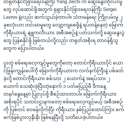
တရုတ်နိုင်ငံခြားရေးဝန်ကြီး Yang Jiechi က ဆွေးနွေးတိုင်ပင်မှု
တွေ လုပ်ဆောင်ဖို့အတွက် ရုရှားနိုင်ငံခြားရေးဝန်ကြီး Sergei
Lavrov နဲ့လည်း ဆက်သွယ်ခဲ့တာပါ။ သံတမန်ရေး ကြိုးပမ်းမှု ၂
ခုစလုံးဟာ တင်းမာမှုတွေ လျော့ကျစေဖို့နဲ့ ရပ်တန့်နေတဲ့ မြောက်
ကိုရီးယားရဲ့ နျူကလီးယား အစီအစဉ်နဲ့ ပတ်သက်လို့ ဆွေးနွေးပွဲ
တွေ ပြန်စနိုင်ဖို့ ဖြစ်တယ်လို့လည်း တရုတ်အစိုးရ တာဝန်ရှိသူ
တွေက ပြောပါတယ်။
ပူးတွဲ စစ်ရေးလေ့ကျင့်မှုတွေကိုတော့ တောင်ကိုရီးယားပိုင် ယော
င်ဖြွန်းကျွန်းပေါ်ကို မြောက်ကိုရီးယားက လက်နက်ကြီးနဲ့ ပစ်ခတ်
ခဲ့လို့ တောင်ကိုရီးယား စစ်သား ၂ ယောက်နဲ့ အရပ်သား ၂
ယောက် သေဆုံးခဲ့ပြီးတဲ့နောက် ၁ ပတ်မပြည့်မီ ဒီကနေ့
တနင်္ဂနွေနေ့မှာ ပြုလုပ်ဖို့ စီစဉ်ထားတာပါ။ မြောက်ကိုရီးယား
အစိုးရပိုင် သတင်းဌာနကတော့ စစ်ရေးလေ့ကျင့်မယ့် အစီအစဉ်
ကို ပြစ်တင် ဝေဖန်လိုက်ပြီး ကိုရီးယား နှစ်ပြည်ထောင်ကြား စက်
မက်ဖြစ်ပွားလုနီးနီး ဖြစ်နေပြီလို့ သတိပေးခဲ့ပါတယ်။