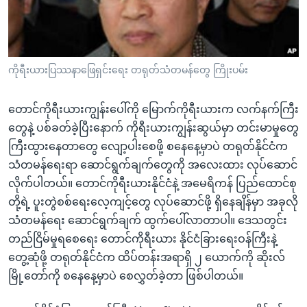
အ
သုတပဒေသာ အင်္ဂလိပ်စာ
ညွန်း
Learning English
စာမျက်နှာ
သို့
ဗွီအိုအေ လူမှုကွန်ယက်များ
ကိုရီးယားပြဿနာဖြေရှင်းရေး တရုတ်သံတမန်တွေ ကြိုးပမ်း
ကျော်
ကြည့်
တောင်ကိုရီးယားကျွန်းပေါ်ကို မြောက်ကိုရီးယားက လက်နက်ကြီး
ရန်
ဘာသာစကားများ
တွေနဲ့ ပစ်ခတ်ခဲ့ပြီးနောက် ကိုရီးယားကျွန်းဆွယ်မှာ တင်းမာမှုတွေ
ရှာဖွေ
ကြီးထွားနေတာတွေ လျော့ပါးစေဖို့ စနေနေ့မှာပဲ တရုတ်နိုင်ငံက
ရန်
သံတမန်ရေးရာ ဆောင်ရွက်ချက်တွေကို အလေးထား လုပ်ဆောင်
နေရာ
လိုက်ပါတယ်။ တောင်ကိုရီးယားနိုင်ငံနဲ့ အမေရိကန် ပြည်ထောင်စု
သို့
တို့ရဲ့ ပူးတွဲစစ်ရေးလေ့ကျင့်တွေ လုပ်ဆောင်ဖို့ ရှိနေချိန်မှာ အခုလို
ကျော်
သံတမန်ရေး ဆောင်ရွက်ချက် ထွက်ပေါ်လာတာပါ။ ဒေသတွင်း
ရန်
တည်ငြိမ်မှုရစေရေး တောင်ကိုရီးယား နိုင်ငံခြားရေးဝန်ကြီးနဲ့
တွေ့ဆုံဖို့ တရုတ်နိုင်ငံက ထိပ်တန်းအရာရှိ ၂ ယောက်ကို ဆိုးလ်
မြို့တော်ကို စနေနေ့မှာပဲ စေလွှတ်ခဲ့တာ ဖြစ်ပါတယ်။