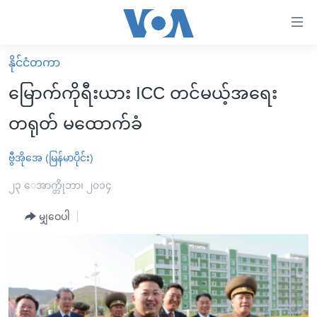
သုံး
ရ
လွယ်ကူ
နိုင်ငံတကာ
မူလစာမျက်နှာ
စေ
မြောက်ကိုရီးယား ICC တင်မယ့်အရေး
မြန်မာ
သည့်
တရုတ် မထောက်ခံ
ကမ္ဘာ့သတင်းများ
Link
ဗွီဒီယို
နိုင်ငံတကာ
ဗွီအိုအေ (မြန်မာပိုင်း)
များ
သတင်းလွတ်လပ်ခွင့်
အမေရိကန်
၂၃ ေအာက္တိုဘာ၊ ၂၀၁၄
ပင်မ
ရပ်ဝန်းတခု လမ်းတခု အလွန်
တရုတ်
အကြောင်းအရာ
မျှဝေပါ
သို့
အင်္ဂလိပ်စာလေ့လာမယ်
အစ္စရေး-ပါလက်စတိုင်း
ကျော်
အပတ်စဉ်ကဏ္ဍများ
အမေရိကန်သုံးအီဒီယံ
ကြည့်
ရေဒီယိုနှင့်ရုပ်သံ အချက်အလက်များ
မကြေးမုံရဲ့ အင်္ဂလိပ်စာ
ရေဒီယို
ရန်
ပင်မ
ရေဒီယို/တီဗွီအစီအစဉ်
ရုပ်ရှင်ထဲက အင်္ဂလိပ်စာ
တီဗွီ