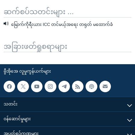
ဆက်စပ်သတင်းများ ...
မြောက်ကိုရီးယား ICC တင်မယ့်အရေး တရုတ် မထောက်ခံ
အခြားဖတ်ရှုစရာများ
ဗွီအိုအေ လူမှုကွန်ယက်များ
သတင်း
၀န်ဆောင်မှုများ
အပတ်စဉ်ကဏ္ဍများ