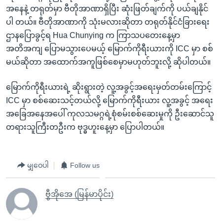
အနေနဲ့ တရုတ်မှာ ဗီတိုအာဏာရှိပြီး ဆုံးဖြတ်ချက်ကို ပယ်ချနိုင်
ပါ တယ်။ ဗီတိုအာဏာကို သုံးမလားဆိုတာ တရုတ်နိုင်ငံခြားရေး
ဌာနပြောခွင့်ရ Hua Chunying က ကြာသပတေးနေ့မှာ
အတိအကျ ပြောမသွားပေမယ့် မြောက်ကိုရီးယားကို ICC မှာ စစ်
မယ်ဆိုတာ အထောက်အကူဖြစ်စေမှာမဟုတ်ဘူးလို့ ဆိုပါတယ်။
မြောက်ကိုရီးယားရဲ့ ဆိုးရွားတဲ့ လူ့အခွင့်အရေးမှတ်တမ်းကြောင့်
ICC မှာ စစ်ဆေးသင့်တယ်လို့ မြောက်ကိုရီးယား လူ့အခွင့် အရေး
အခြေအနေအပေါ် ကုလသမဂ္ဂရဲ့စုံစမ်းစစ်ဆေးမှုကို ဦးဆောင်သူ
တရားသူကြီးတဦးက ဗုဒ္ဓဟူးနေ့မှာ ပြောပါတယ်။
မျှဝေပါ
Follow us
ဗွီအိုအေ (မြန်မာပိုင်း)