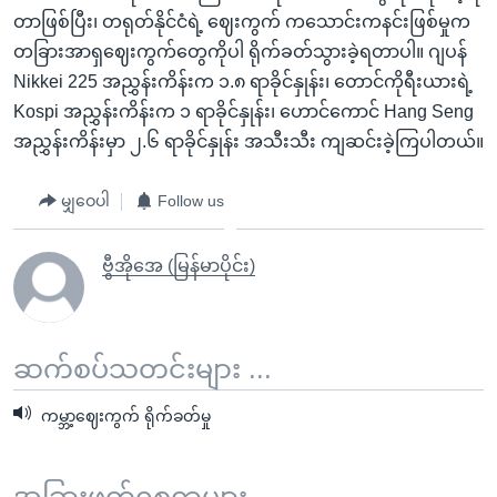
တာဖြစ်ပြီး၊ တရုတ်နိုင်ငံရဲ့ ဈေးကွက် ကသောင်းကနင်းဖြစ်မှုက
တခြားအာရှဈေးကွက်တွေကိုပါ ရိုက်ခတ်သွားခဲ့ရတာပါ။ ဂျပန်
Nikkei 225 အညွှန်းကိန်းက ၁.၈ ရာခိုင်နှုန်း၊ တောင်ကိုရီးယားရဲ့
Kospi အညွှန်းကိန်းက ၁ ရာခိုင်နှုန်း၊ ဟောင်ကောင် Hang Seng
အညွှန်းကိန်းမှာ ၂.၆ ရာခိုင်နှုန်း အသီးသီး ကျဆင်းခဲ့ကြပါတယ်။
မျှဝေပါ
Follow us
ဗွီအိုအေ (မြန်မာပိုင်း)
ဆက်စပ်သတင်းများ ...
ကမ္ဘာ့ဈေးကွက် ရိုက်ခတ်မှု
အခြားဖတ်ရှုစရာများ