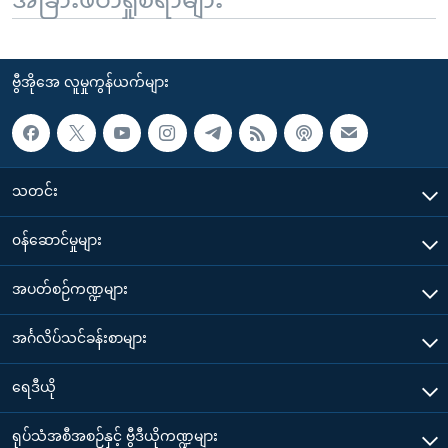
ဗွီအိုအေ လူမှုကွန်ယက်များ
သတင်း
၀န်ဆောင်မှုများ
အပတ်စဉ်ကဏ္ဍများ
အင်္ဂလိပ်သင်ခန်းစာများ
ရေဒီယို
ရုပ်သံအစီအစဉ်နှင့် ဗွီဒီယိုကဏ္ဍများ