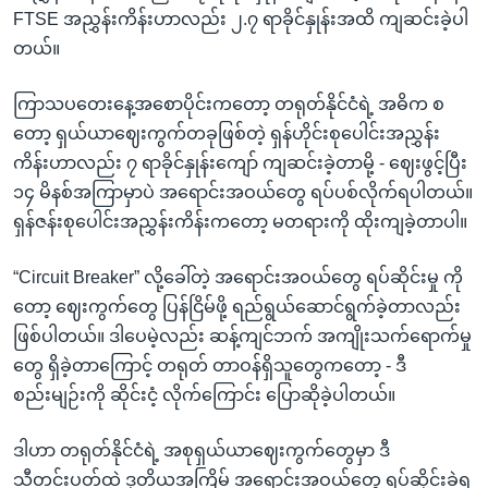
FTSE အညွှန်းကိန်းဟာလည်း ၂.၇ ရာခိုင်နှုန်းအထိ ကျဆင်းခဲ့ပါ
တယ်။
ကြာသပတေးနေ့အစောပိုင်းကတော့ တရုတ်နိုင်ငံရဲ့ အဓိက စ
တော့ ရှယ်ယာဈေးကွက်တခုဖြစ်တဲ့ ရှန်ဟိုင်းစုပေါင်းအညွှန်း
ကိန်းဟာလည်း ၇ ရာခိုင်နှုန်းကျော် ကျဆင်းခဲ့တာမို့ - ဈေးဖွင့်ပြီး
၁၄ မိနစ်အကြာမှာပဲ အရောင်းအဝယ်တွေ ရပ်ပစ်လိုက်ရပါတယ်။
ရှန်ဇန်းစုပေါင်းအညွှန်းကိန်းကတော့ မတရားကို ထိုးကျခဲ့တာပါ။
“Circuit Breaker” လို့ခေါ်တဲ့ အရောင်းအဝယ်တွေ ရပ်ဆိုင်းမှု ကို
တော့ ဈေးကွက်တွေ ပြန်ငြိမ်ဖို့ ရည်ရွယ်ဆောင်ရွက်ခဲ့တာလည်း
ဖြစ်ပါတယ်။ ဒါပေမဲ့လည်း ဆန့်ကျင်ဘက် အကျိုးသက်ရောက်မှု
တွေ ရှိခဲ့တာကြောင့် တရုတ် တာဝန်ရှိသူတွေကတော့ - ဒီ
စည်းမျဉ်းကို ဆိုင်းငံ့ လိုက်ကြောင်း ပြောဆိုခဲ့ပါတယ်။
ဒါဟာ တရုတ်နိုင်ငံရဲ့ အစုရှယ်ယာဈေးကွက်တွေမှာ ဒီ
သီတင်းပတ်ထဲ ဒုတိယအကြိမ် အရောင်းအဝယ်တွေ ရပ်ဆိုင်းခဲ့ရ