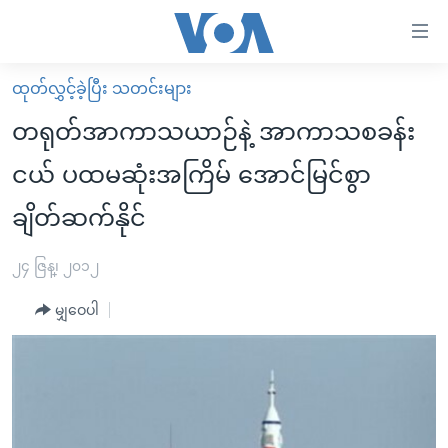
သုံး
ရ
လွယ်ကူ
ထုတ်လွှင့်ခဲ့ပြီး သတင်းများ
မူလစာမျက်နှာ
စေ
တရုတ်အာကာသယာဉ်နဲ့ အာကာသစခန်း
မြန်မာ
သည့်
ငယ် ပထမဆုံးအကြိမ် အောင်မြင်စွာ
ကမ္ဘာ့သတင်းများ
Link
ချိတ်ဆက်နိုင်
ဗွီဒီယို
နိုင်ငံတကာ
များ
သတင်းလွတ်လပ်ခွင့်
အမေရိကန်
ပင်မ
၂၄ ဇြန္၊ ၂၀၁၂
ရပ်ဝန်းတခု လမ်းတခု အလွန်
တရုတ်
အကြောင်းအရာ
မျှဝေပါ
သို့
အင်္ဂလိပ်စာလေ့လာမယ်
အစ္စရေး-ပါလက်စတိုင်း
ကျော်
အပတ်စဉ်ကဏ္ဍများ
အမေရိကန်သုံးအီဒီယံ
ကြည့်
ရေဒီယိုနှင့်ရုပ်သံ အချက်အလက်များ
မကြေးမုံရဲ့ အင်္ဂလိပ်စာ
ရေဒီယို
ရန်
ပင်မ
ရေဒီယို/တီဗွီအစီအစဉ်
ရုပ်ရှင်ထဲက အင်္ဂလိပ်စာ
တီဗွီ