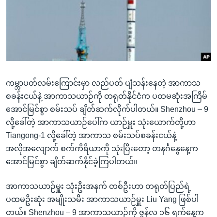
အ
သုတပဒေသာ အင်္ဂလိပ်စာ
ညွန်း
Learning English
စာမျက်နှာ
သို့
ဗွီအိုအေ လူမှုကွန်ယက်များ
ကျော်
ကြည့်
ရန်
ကမ္ဘာပတ်လမ်းကြောင်းမှာ လည်ပတ် ပျံသန်းနေတဲ့ အာကာသ
ဘာသာစကားများ
ရှာဖွေ
စခန်းငယ်နဲ့ အာကာသယာဉ်ကို တရုတ်နိုင်ငံက ပထမဆုံးအကြိမ်
ရန်
အောင်မြင်စွာ စမ်းသပ် ချိတ်ဆက်လိုက်ပါတယ်။ Shenzhou – 9
နေရာ
လို့ခေါ်တဲ့ အာကာသယာဉ်ပေါ်က ယာဉ်မှူး သုံးယောက်တို့ဟာ
သို့
Tiangong-1 လို့ခေါ်တဲ့ အာကာသ စမ်းသပ်စခန်းငယ်နဲ့
ကျော်
အလိုအလျောက် စက်ကိရိယာကို သုံးပြီးတော့ တနင်္ဂနွေနေ့က
ရန်
အောင်မြင်စွာ ချိတ်ဆက်နိုင်ခဲ့ကြပါတယ်။
အာကာသယာဉ်မှူး သုံးဦးအနက် တစ်ဦးဟာ တရုတ်ပြည်ရဲ့
ပထမဦးဆုံး အမျိုးသမီး အာကာသယာဉ်မှူး Liu Yang ဖြစ်ပါ
တယ်။ Shenzhou – 9 အာကာသယာဉ်ကို ဇွန်လ ၁၆ ရက်နေ့က