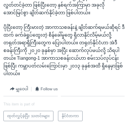
လွှတ်တင်ခဲ့တာ ဖြစ်ပြီးတော့ နှစ်ရက်အကြာမှာ အခုလို
အောင်မြင်စွာ ချိတ်ဆက်နိုင်ခဲ့တာ ဖြစ်ပါတယ်။
ပိုပြီးတော့ ကြီးမားတဲ့ အာကာသစခန်းနဲ့ ချိတ်ဆက်ရမယ်ဆိုရင် ဒီ
ထက် ခက်ခဲရှုပ်ထွေးတဲ့ စိန်ခေါ်မှုတွေ ရှိလာနိုင်လိမ့်မယ်လို့
တရုတ်အရာရှိကြီးတွေက ပြောပါတယ်။ တရုတ်နိုင်ငံဟာ အဲဒီ
စခန်းကြီးကို ၂၀၂၀ ခုနှစ်မှာ အပြီး ဆောက်လုပ်မယ်လို့ သိရပါ
တယ်။ Tiangong-1 အာကာသစခန်းငယ်ဟာ စမ်းသပ်လုပ်ငန်း
ဖြစ်ပြီး ကမ္ဘာပတ်လမ်းကြောင်းမှာ ၂၀၁၃ ခုနှစ်အထိ ရှိနေမှာဖြစ်
ပါတယ်။
မျှဝေပါ
Follow us
This item is part of
ထုတ်လွှင့်ခဲ့ပြီး သတင်းများ
နိုင်ငံတကာ