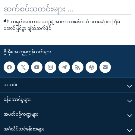
ဆက်စပ်သတင်းများ ...
တရုတ်အာကာသယာဉ်နဲ့ အာကာသစခန်းငယ် ပထမဆုံးအကြိမ်
အောင်မြင်စွာ ချိတ်ဆက်နိုင်
ဗွီအိုအေ လူမှုကွန်ယက်များ
သတင်း
၀န်ဆောင်မှုများ
အပတ်စဉ်ကဏ္ဍများ
အင်္ဂလိပ်သင်ခန်းစာများ