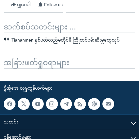
မျှဝေပါ
Follow us
ဆက်စပ်သတင်းများ ...
Tiananmen နှစ်ပတ်လည်မတိုင်မီ ကြိုတင်ဖမ်းဆီးမှုတွေလုပ်
အခြားဖတ်ရှုစရာများ
ဗွီအိုအေ လူမှုကွန်ယက်များ
သတင်း
၀န်ဆောင်မှုများ