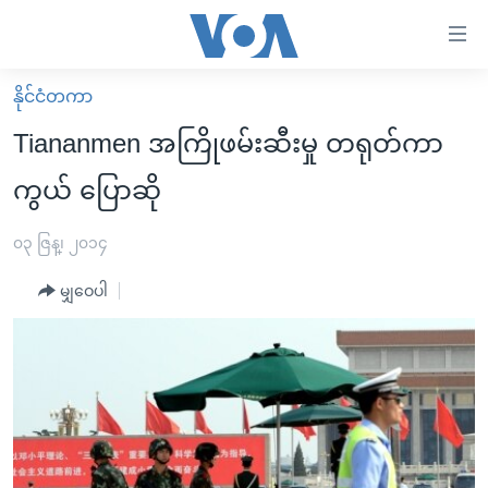
သုံး
ရ
လွယ်ကူ
နိုင်ငံတကာ
မူလစာမျက်နှာ
စေ
Tiananmen အကြိုဖမ်းဆီးမှု တရုတ်ကာ
မြန်မာ
သည့်
ကွယ် ပြောဆို
ကမ္ဘာ့သတင်းများ
Link
ဗွီဒီယို
နိုင်ငံတကာ
၀၃ ဇြန္၊ ၂၀၁၄
များ
သတင်းလွတ်လပ်ခွင့်
အမေရိကန်
ပင်မ
မျှဝေပါ
ရပ်ဝန်းတခု လမ်းတခု အလွန်
တရုတ်
အကြောင်းအရာ
သို့
အင်္ဂလိပ်စာလေ့လာမယ်
အစ္စရေး-ပါလက်စတိုင်း
ကျော်
အပတ်စဉ်ကဏ္ဍများ
အမေရိကန်သုံးအီဒီယံ
ကြည့်
ရေဒီယိုနှင့်ရုပ်သံ အချက်အလက်များ
မကြေးမုံရဲ့ အင်္ဂလိပ်စာ
ရေဒီယို
ရန်
ပင်မ
ရေဒီယို/တီဗွီအစီအစဉ်
ရုပ်ရှင်ထဲက အင်္ဂလိပ်စာ
တီဗွီ