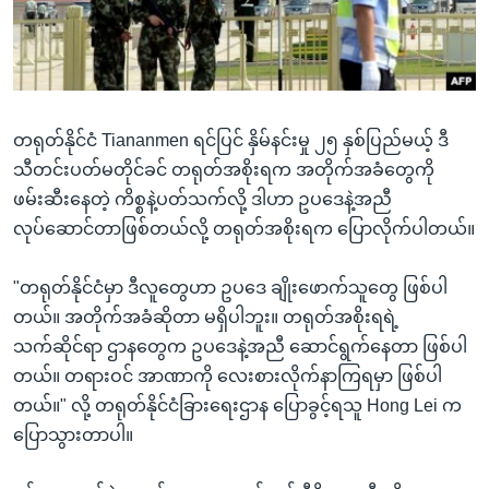
အ
သုတပဒေသာ အင်္ဂလိပ်စာ
ညွန်း
Learning English
စာမျက်နှာ
သို့
ဗွီအိုအေ လူမှုကွန်ယက်များ
ကျော်
တရုတ်နိုင်ငံ Tiananmen ရင်ပြင် နှိမ်နင်းမှု ၂၅ နှစ်ပြည်မယ့် ဒီ
ကြည့်
သီတင်းပတ်မတိုင်ခင် တရုတ်အစိုးရက အတိုက်အခံတွေကို
ရန်
ဖမ်းဆီးနေတဲ့ ကိစ္စနဲ့ပတ်သက်လို့ ဒါဟာ ဥပဒေနဲ့အညီ
ဘာသာစကားများ
ရှာဖွေ
လုပ်ဆောင်တာဖြစ်တယ်လို့ တရုတ်အစိုးရက ပြောလိုက်ပါတယ်။
ရန်
နေရာ
"တရုတ်နိုင်ငံမှာ ဒီလူတွေဟာ ဥပဒေ ချိုးဖောက်သူတွေ ဖြစ်ပါ
သို့
တယ်။ အတိုက်အခံဆိုတာ မရှိပါဘူး။ တရုတ်အစိုးရရဲ့
ကျော်
သက်ဆိုင်ရာ ဌာနတွေက ဥပဒေနဲ့အညီ ဆောင်ရွက်နေတာ ဖြစ်ပါ
ရန်
တယ်။ တရားဝင် အာဏာကို လေးစားလိုက်နာကြရမှာ ဖြစ်ပါ
တယ်။" လို့ တရုတ်နိုင်ငံခြားရေးဌာန ပြောခွင့်ရသူ Hong Lei က
ပြောသွားတာပါ။