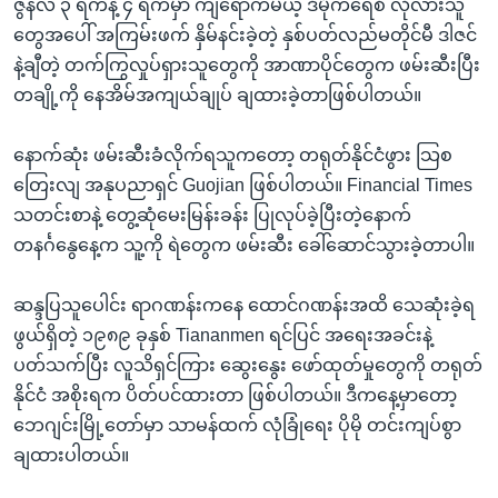
ဇွန်လ ၃ ရက်နဲ့ ၄ ရက်မှာ ကျရောက်မယ့် ဒီမိုကရေစီ လိုလားသူ
တွေအပေါ် အကြမ်းဖက် နှိမ်နင်းခဲ့တဲ့ နှစ်ပတ်လည်မတိုင်မီ ဒါဇင်
နဲ့ချီတဲ့ တက်ကြွလှုပ်ရှားသူတွေကို အာဏာပိုင်တွေက ဖမ်းဆီးပြီး
တချို့ကို နေအိမ်အကျယ်ချုပ် ချထားခဲ့တာဖြစ်ပါတယ်။
နောက်ဆုံး ဖမ်းဆီးခံလိုက်ရသူကတော့ တရုတ်နိုင်ငံဖွား သြစ
တြေးလျ အနုပညာရှင် Guojian ဖြစ်ပါတယ်။ Financial Times
သတင်းစာနဲ့ တွေ့ဆုံမေးမြန်းခန်း ပြုလုပ်ခဲ့ပြီးတဲ့နောက်
တနင်္ဂနွေနေ့က သူ့ကို ရဲတွေက ဖမ်းဆီး ခေါ်ဆောင်သွားခဲ့တာပါ။
ဆန္ဒပြသူပေါင်း ရာဂဏန်းကနေ ထောင်ဂဏန်းအထိ သေဆုံးခဲ့ရ
ဖွယ်ရှိတဲ့ ၁၉၈၉ ခုနှစ် Tiananmen ရင်ပြင် အရေးအခင်းနဲ့
ပတ်သက်ပြီး လူသိရှင်ကြား ဆွေးနွေး ဖော်ထုတ်မှုတွေကို တရုတ်
နိုင်ငံ အစိုးရက ပိတ်ပင်ထားတာ ဖြစ်ပါတယ်။ ဒီကနေ့မှာတော့
ဘေဂျင်းမြို့တော်မှာ သာမန်ထက် လုံခြုံရေး ပိုမို တင်းကျပ်စွာ
ချထားပါတယ်။