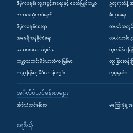
ဒီမိုကရေစီ၊ လူ့အခွင့်အရေးနှင့် ခေတ်ပြိုင်ကမ္ဘာ
ဥတုရာသီနဲ့ 
သတင်းသုံးသပ်ချက်
စီးပွားရေး
ဒီမိုကရေစီရေးရာ
တပတ်အတွင်
အမေရိကန်နိုင်ငံရေး
လယ်ယာစီးပွ
သတင်းထောက်မှတ်စု
ယူကရိန်း၊ မြန
ကမ္ဘာ့သတင်းမီဒီယာထဲက မြန်မာ
ထူးခြားဆန်း
ကမ္ဘာ့ မြန်မာ့ မီဒီယာမြင်ကွင်း
လူမှုရှုခင်း
အင်္ဂလိပ်သင်ခန်းစာများ
အီဒီယံသင်ခန်းစာ
မကြေးမုံရဲ့အင
ရေဒီယို