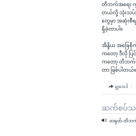
တိဘက်အရေး ကျွမ
တယ်လို့ သုံးသ
တွေမှာ အဆုံးစီ
ရှိခဲ့တာပါ။
အိန္ဒိယ အခြေစို
ကတော့ ဒီလို ပြင
ကတော့ တိဘက်ဘုန
တာ ဖြစ်ပါတယ်
မျှဝေပါ
ဆက်စပ်သတင
တရုတ်-တိဘက