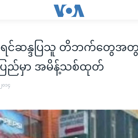
စီရင်ဆန္ဒပြသူ တိဘက်တွေအတ
ြည်မှာ အမိန့်သစ်ထုတ်
 ၂၀၁၄