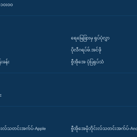
၀-၁၀း၀၀
ရေမြေခြားမှ ရုပ်ပုံလွှာ
ပိုလီဂရပ်ဖ်.အင်ဖို
်းခန်း
ဗွီအိုအေ ပုံပြရုပ်သံ
း
ိုင်းလ်သတင်းအက်ပ်-Apple
ဗွီအိုအေမိုဘိုင်းလ်သတင်းအက်ပ်-An