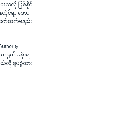
သလို ဖြစ်နိုင်
ေထိုင်ရာ ဒေသ
 ယောက်ထက်မနည်း
Authority
့ တရုတ်အစိုးရ
ို့ စွပ်စွဲထား