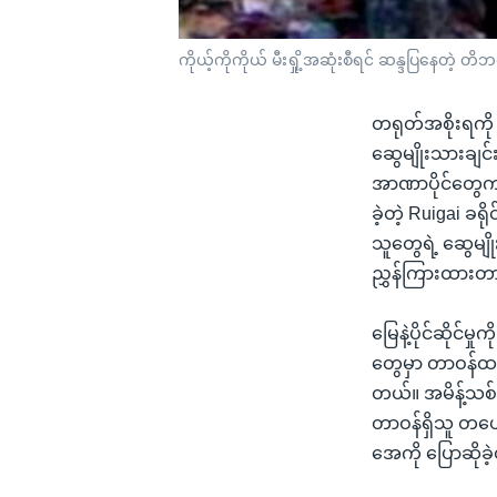
ကိုယ့်ကိုကိုယ် မီးရှို့အဆုံးစီရင် ဆန္ဒပြနေတဲ့ 
တရုတ်အစိုးရကို 
ဆွေမျိုးသားချင်
အာဏာပိုင်တွေက 
ခဲ့တဲ့ Ruigai ခရ
သူတွေရဲ့ ဆွေမျို
ညွှန်ကြားထားတ
မြေနဲ့ပိုင်ဆိုင်
တွေမှာ တာဝန်ထမ
တယ်။ အမိန့်သစ်က
တာဝန်ရှိသူ တယေ
အေကို ပြောဆိုခဲ