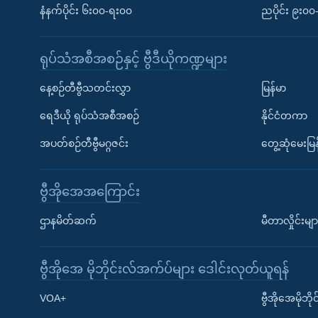
နံနက်ပိုင်း ၆း၀၀-ရး၀၀
ညပိုင်း ၉း၀
ရုပ်သံအစီအစဉ်နှင့် ဗွီဒီယိုကဏ္ဍများ
နေ့စဉ်တီဗွီသတင်းလွှာ
မြန်မာ
ရေဒီယို ရုပ်သံအစီအစဉ်
နိုင်ငံတကာ
အပတ်စဉ်တီဗွီမဂ္ဂဇင်း
တွေ့ဆုံမေးမြန
ဗွီအိုအေအကြောင်း
ဌာနမိတ်ဆက်
မီတာလှိုင်းမျာ
ဗွီအိုအေ မိုဘိုင်းလ်အက်ပ်များ ဒေါင်းလုတ်ယူရန်
Learning English
VOA+
ဗွီအိုအေမိုဘ
ဗွီအိုအေ လူမှုကွန်ယက်များ