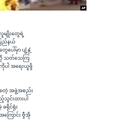
ူမျိုးတွေရဲ့
ပြည်နယ်
ါ်မှာ ပျံ့နှံ့
ိုယ်ကို သတ်သေကြ
ကိုပါ အရေးယူဖို့
 စတဲ့ အဖွဲ့အစည်း
ည့်သွင်းထားပါ
ရိုင်ရုံး
ြောင်း ဗွီအို