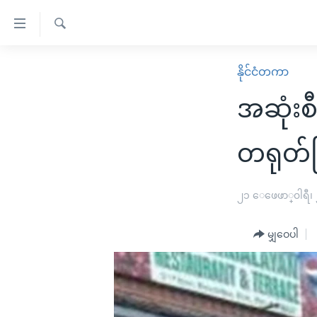
သုံး
ရ
ရှာဖွေ
လွယ်ကူ
မူလစာမျက်နှာ
နိုင်ငံတကာ
ရ
စေ
မြန်မာ
လာ
အဆုံး
သည့်
ဒ်
ကမ္ဘာ့သတင်းများ
Link
ဗွီဒီယို
နိုင်ငံတကာ
တရုတ်ပ
များ
သတင်းလွတ်လပ်ခွင့်
အမေရိကန်
ပင်မ
ရပ်ဝန်းတခု လမ်းတခု အလွန်
တရုတ်
၂၁ ေဖေဖာ္၀ါရီ၊
အကြောင်းအရာ
အင်္ဂလိပ်စာလေ့လာမယ်
အစ္စရေး-ပါလက်စတိုင်း
သို့
မျှဝေပါ
အပတ်စဉ်ကဏ္ဍများ
အမေရိကန်သုံးအီဒီယံ
ကျော်
ကြည့်
ရေဒီယိုနှင့်ရုပ်သံ အချက်အလက်များ
မကြေးမုံရဲ့ အင်္ဂလိပ်စာ
ရေဒီယို
ရန်
ရေဒီယို/တီဗွီအစီအစဉ်
ရုပ်ရှင်ထဲက အင်္ဂလိပ်စာ
တီဗွီ
ပင်မ