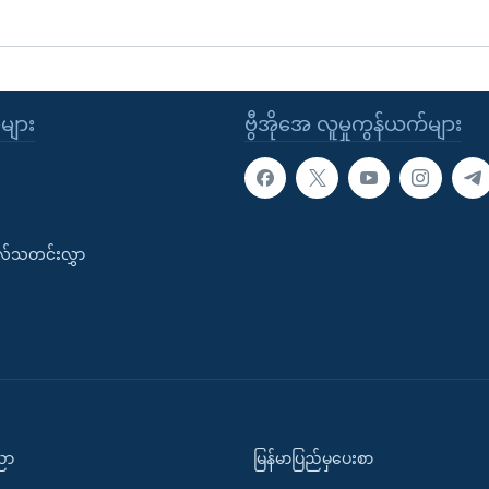
ုများ
ဗွီအိုအေ လူမှုကွန်ယက်များ
းလ်သတင်းလွှာ
ပညာ
မြန်မာပြည်မှပေးစာ