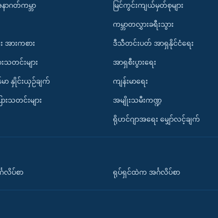
အနာဂတ်ကမ္ဘာ
မြင်ကွင်းကျယ်မှတ်စုများ
ကမ္ဘာတလွှားခရီးသွား
း အားကစား
ဒီသီတင်းပတ် အာရှနိုင်ငံရေး
ားသတင်းများ
အာရှစီးပွားရေး
်မာ နှိုင်းယှဉ်ချက်
ကျန်းမာရေး
ပြားသတင်းများ
အမျိုးသမီးကဏ္ဍ
ရိုဟင်ဂျာအရေး မျှော်လင့်ချက်
်္ဂလိပ်စာ
ရုပ်ရှင်ထဲက အင်္ဂလိပ်စာ