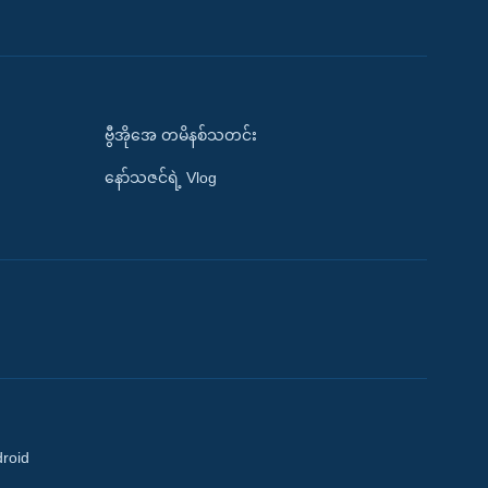
ဗွီအိုအေ တမိနစ်သတင်း
နော်သဇင်ရဲ့ Vlog
droid