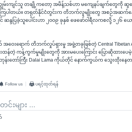
်းကျင်သူ တချို့ကတော့ အမိန့်သစ်ဟာ မကျေနပ်ချက်တွေကို ဆွပေး
ပ်ကြပါတယ်။ တရုတ်နိုင်ငံတွင်းက တိဘက်လူမျိုးတွေ အစဉ်အဆက်န
ရင် ဆန္ဒပြခဲ့သူပေါင်းဟာ ၂၀၀၉ ခုနှစ် ဖေဖော်ဝါရီလကစလို့ ၁၂၆
က် အဝေးရောက် တိဘက်လှုပ်ရှားမှု အဖွဲ့တခုဖြစ်တဲ့ Central Tibetan 
်းထန်တဲ့ ကန့်ကွက်မှုမျိုးတွေကို အားမပေးကြောင်း ပြောဆိုထားပေမဲ
်းတော်ကြီး Dalai Lama ကိုယ်တိုင် နောက်ကွယ်က သွေးထိုးနေတယ်လ
။
Follow us
ပရင့်ထုတ်ရန်
်းများ ...
်