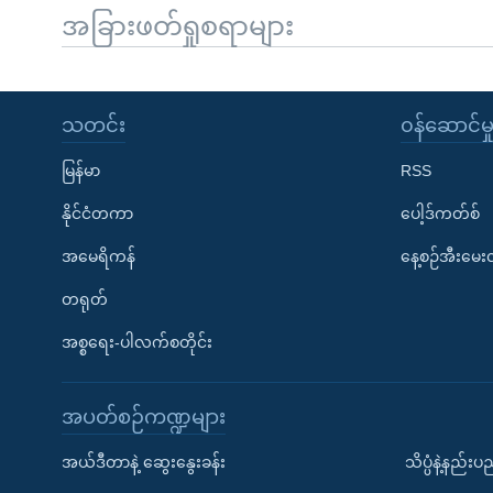
အခြားဖတ်ရှုစရာများ
သတင်း
၀န်ဆောင်မှ
မြန်မာ
RSS
နိုင်ငံတကာ
ပေါ့ဒ်ကတ်စ်
အမေရိကန်
နေ့စဉ်အီးမေ
တရုတ်
အစ္စရေး-ပါလက်စတိုင်း
အပတ်စဉ်ကဏ္ဍများ
အယ်ဒီတာနဲ့ ဆွေးနွေးခန်း
သိပ္ပံနဲ့နည်း