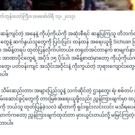
တိဘက်ဘုန်းတော်ကြီး။ (ဖေဖော်ဝါရီ ၁၃၊ ၂၀၁၃)
ဆန့်ကျင်တဲ့ အနေနဲ့ ကိုယ့်ကိုယ်ကို အဆုံးစီရင် ဆန္ဒပြကြသူ တိဘက်လ
းတွေနဲ့ ဆက်နွယ်သူတွေကို ပြင်းပြင်း ထန်ထန် အရေးယူဖို့ Sichuan 
အမိန့်တရပ် ထုတ်ပြန်လိုက်ပါတယ်။ တရုတ်အင်တာနက် စာမျက်နှာတွေပေ
ိုင် အာဏာပိုင်တွေရဲ့ အပိုဒ် ၁၅ ပိုဒ်ပါ၊ အမိန့်စာထဲမှာတော့ ကိုယ့်က
းတွေ၊ ပတ်ဝန်းကျင် အသိုင်းအဝိုင်းနဲ့ ကိုးကွယ်တဲ့ ဘုရားကျောင်းတွေ
ာပါ။
မှုကို သိမ်းဆည်းတာ၊ အများပြည်သူနဲ့ သက်ဆိုင်တဲ့ ဌာနတွေ၊ ရဲ၊ စစ်တပ်
်းဆောင်ခွင့်တွေကို တားမြစ်အရေးယူဖို့လည်း ညွှန်ကြားချက်မှာ ထ
ို ဘယ်သူ ထုတ်ပြန်ခဲ့သလဲ ဆိုတာကို ရှင်းရှင်းလင်းလင်း မသိရပေမဲ့ ခ
ာက်ကတော့ ညွှန်ကြားချက်ထုတ်တာ မှားယွင်းတယ်လို့ မမြင်ကြတဲ့အက
့တာပါ။