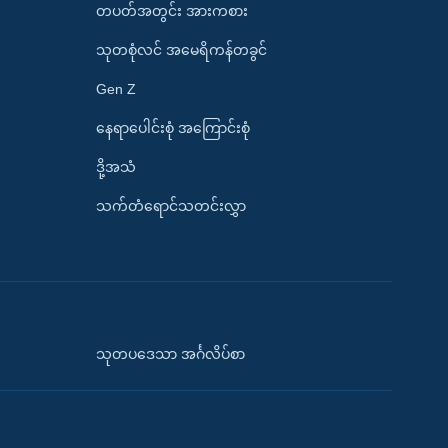
တပတ်အတွင်း အားကစား
သုတစုံလင် အမေရိကန်တခွင်
Gen Z
နေရာပေါင်းစုံ အကြောင်းစုံ
ဒို့အသံ
သက်တံရောင်သတင်းလွှာ
သုတပဒေသာ အင်္ဂလိပ်စာ