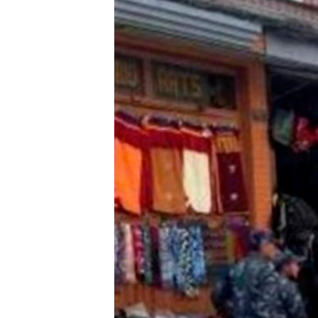
သုတပဒေသာ အင်္ဂလိပ်စာ
အ
ညွန်း
စာမျက်နှာ
သို့
ကျော်
ကြည့်
ရန်
ရှာဖွေ
ရန်
နေရာ
သို့
ကျော်
ရန်