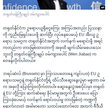
အ
သုတပဒေသာ အင်္ဂလိပ်စာ
ညွန်း
Learning English
တရုတ်ဝန်ကြီးချုပ် ဝမ်ကျားပေါင်
စာမျက်နှာ
သို့
ဗွီအိုအေ လူမှုကွန်ယက်များ
ကျော်
တရုတ်နိုင်ငံက ဥရောပယူရိုငွေကြေး အကြပ်အတည်း ပြဿနာ
ကြည့်
ကို ကူညီဖြေရှင်းပေးဖို့ ဆက်ပြီး လုပ်နေပေမယ့် EU အီးယူ ဥ
ရန်
ရောပ သမဂ္ဂက တရုတ်နိုင်ငံအတွက် လက်နက် မရောင်းဖို့ အရင်
ဘာသာစကားများ
ရှာဖွေ
ကတည်းက တားမြစ်ထားတာကို အခုထိ ဖျက်သိမ်းမပေးသေး
ရန်
ဘူးလို့ တရုတ်ဝန်ကြီးချုပ် ဝမ်ကျားပေါင် (Wen Jiabao) က
နေရာ
ဝေဖန်လိုက်ပါတယ်။
သို့
ကျော်
ဘရပ်ဆဲလ် (Brussels) မှာ ကြာသပတေးနေ့ ကျင်းပတဲ့ EU ဥ
ရန်
ရောပသမဂ္ဂနဲ့ တရုတ်နိုင်ငံတို့ရဲ့ ထိပ်သီးဆွေးနွေးပွဲမှာ မစ္စတာ ဝမ်
က အခုလို ပြောကြားလိုက်တာပါ။ ဆွေးနွေးပွဲအစပိုင်းမှာ တရုတ်
နဲ့ EU တို့ကြား ဆက်ဆံရေး ခိုင်မာမှုအတွက် ဦးစားပေး ပြော
ကြားခဲ့ပေမယ့် လက်နက် ရောင်းဝယ်မှု တားမြစ်တဲ့ ကဏ္ဍကို
ရောက်လာတဲ့ အခါမှာတော့ သတင်းထောက်တွေ အတွက် ဗီဒီယို