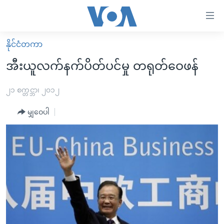
သုံး
ရ
လွယ်ကူ
နိုင်ငံတကာ
မူလစာမျက်နှာ
စေ
အီးယူလက်နက်ပိတ်ပင်မှု တရုတ်ဝေဖန်
မြန်မာ
သည့်
ကမ္ဘာ့သတင်းများ
၂၁ စက္တင္ဘာ၊ ၂၀၁၂
Link
ဗွီဒီယို
နိုင်ငံတကာ
မျှဝေပါ
များ
သတင်းလွတ်လပ်ခွင့်
အမေရိကန်
ပင်မ
ရပ်ဝန်းတခု လမ်းတခု အလွန်
တရုတ်
အကြောင်းအရာ
သို့
အင်္ဂလိပ်စာလေ့လာမယ်
အစ္စရေး-ပါလက်စတိုင်း
ကျော်
အပတ်စဉ်ကဏ္ဍများ
အမေရိကန်သုံးအီဒီယံ
ကြည့်
ရေဒီယိုနှင့်ရုပ်သံ အချက်အလက်များ
မကြေးမုံရဲ့ အင်္ဂလိပ်စာ
ရေဒီယို
ရန်
ပင်မ
ရေဒီယို/တီဗွီအစီအစဉ်
ရုပ်ရှင်ထဲက အင်္ဂလိပ်စာ
တီဗွီ