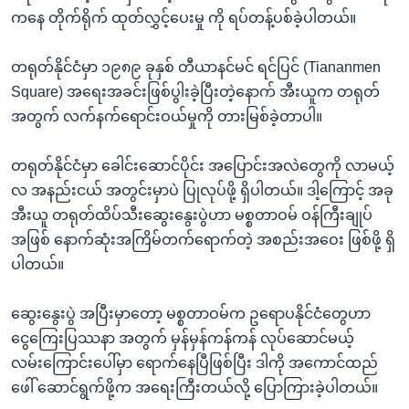
ကနေ တိုက်ရိုက် ထုတ်လွှင့်ပေးမှု ကို ရပ်တန့်ပစ်ခဲ့ပါတယ်။
တရုတ်နိုင်ငံမှာ ၁၉၈၉ ခုနှစ် တီယာနင်မင် ရင်ပြင် (Tiananmen
Square) အရေးအခင်းဖြစ်ပွါးခဲ့ပြီးတဲ့နောက် အီးယူက တရုတ်
အတွက် လက်နက်ရောင်းဝယ်မှုကို တားမြစ်ခဲ့တာပါ။
တရုတ်နိုင်ငံမှာ ခေါင်းဆောင်ပိုင်း အပြောင်းအလဲတွေကို လာမယ့်
လ အနည်းငယ် အတွင်းမှာပဲ ပြုလုပ်ဖို့ ရှိပါတယ်။ ဒါ့ကြောင့် အခု
အီးယူ တရုတ်ထိပ်သီးဆွေးနွေးပွဲဟာ မစ္စတာဝမ် ဝန်ကြီးချုပ်
အဖြစ် နောက်ဆုံးအကြိမ်တက်ရောက်တဲ့ အစည်းအဝေး ဖြစ်ဖို့ ရှိ
ပါတယ်။
ဆွေးနွေးပွဲ အပြီးမှာတော့ မစ္စတာဝမ်က ဥရောပနိုင်ငံတွေဟာ
ငွေကြေးပြဿနာ အတွက် မှန်မှန်ကန်ကန် လုပ်ဆောင်မယ့်
လမ်းကြောင်းပေါ်မှာ ရောက်နေပြီဖြစ်ပြီး ဒါကို အကောင်ထည်
ဖေါ် ဆောင်ရွက်ဖို့က အရေးကြီးတယ်လို့ ပြောကြားခဲ့ပါတယ်။