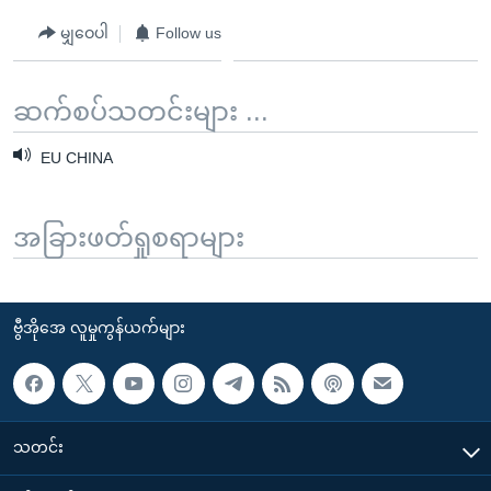
မျှဝေပါ
Follow us
ဆက်စပ်သတင်းများ ...
EU CHINA
အခြားဖတ်ရှုစရာများ
ဗွီအိုအေ လူမှုကွန်ယက်များ
သတင်း