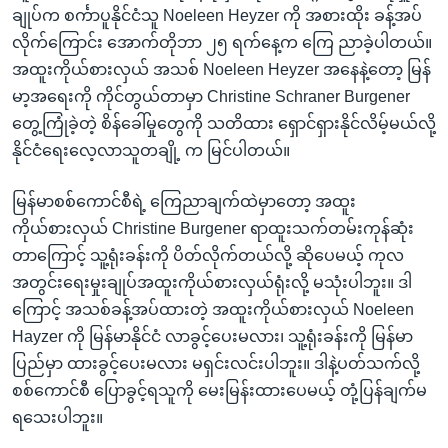
ချုပ်က စင်္ကာပူနိုင်ငံသူ Noeleen Heyzer ကို အစားထိုး ခန့်အပ်
လိုက်ကြောင်း အောက်တိုဘာ ၂၅ ရက်နေ့က ကြေ ညာခဲ့ပါတယ်။
အထူးကိုယ်စားလှယ် အသစ် Noeleen Heyzer အနေနဲ့တော့ မြန်
မာ့အရေးကို ကိုင်တွယ်တာမှာ Christine Schraner Burgener
တွေ့ကြုံခဲ့တဲ့ စိန်ခေါ်မှုတွေကို သတိထား ရှောင်ရှားနိုင်လိမ့်မယ်လို့
နိုင်ငံရေးလေ့လာသူတချို့ က မြင်ပါတယ်။
မြန်မာစစ်ကောင်စီရဲ့ ကြေညာချက်ထဲမှာတော့ အထူး
ကိုယ်စားလှယ် Christine Burgener ရာထူးသက်တမ်းကုန်ဆုံး
တာကြောင့် သူ့ရုံးခန်းကို ပိတ်လိုက်တယ်လို့ ဆိုပေမယ့် ကုလ
အတွင်းရေးမှုးချုပ်အထူးကိုယ်စားလှယ်ရုံးလို့ မသုံးပါဘူး။ ဒါ
ကြောင့် အသစ်ခန့်အပ်ထားတဲ့ အထူးကိုယ်စားလှယ် Noeleen
Hayzer ကို မြန်မာနိုင်ငံ လာခွင့်ပေးမလား၊ သူ့ရုံးခန်းကို မြန်မာ
ပြည်မှာ ထားခွင့်ပေးမလား မရှင်းလင်းပါဘူး။ ဒါနဲ့ပတ်သက်လို့
စစ်ကောင်စီ ပြောခွင့်ရသူကို မေးမြန်းထားပေမယ့် တုံ့ပြန်ချက်မ
ရသေးပါဘူး။