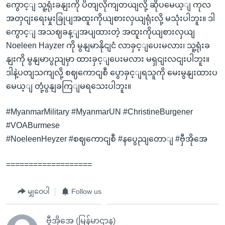
ကွောင့ျ သူ့ရုံးခနျးကို ပိတျလိုကျတယျလို့ ဆိုပမေယ့ျ ကုလ
အတှငျးရေးမှုးခြုပျအထူးကိုယျစားလှယျရုံးလို့ မသုံးပါဘူး။ ဒါ
ကွောင့ျ အသဈခန့ျအပျထားတဲ့ အထူးကိုယျစားလှယျ
Noeleen Hayzer ကို မွနျမာနိုငျငံ လာခှင့ျပေးမလား၊ သူ့ရုံးခ
နျးကို မွနျမာပွညျမှာ ထားခှင့ျပေးမလား မရှငျးလငျးပါဘူး။
ဒါနဲ့ပတျသကျလို့ စဈကောငျစီ ပွောခှင့ျရသူကို မေးမွနျးထားပ
မေယ့ျ တုံ့ပွနျခကြျမရသေးပါဘူး။
#MyanmarMilitary #MyanmarUN #ChristineBurgener
#VOABurmese
#NoeleenHeyzer #စဈကောငျစီ #နပွေညျတောျ #ဗှီအိုအေ
===================
မျှဝေပါ
Follow us
ဗွီအိုအေ (မြန်မာဌာန)