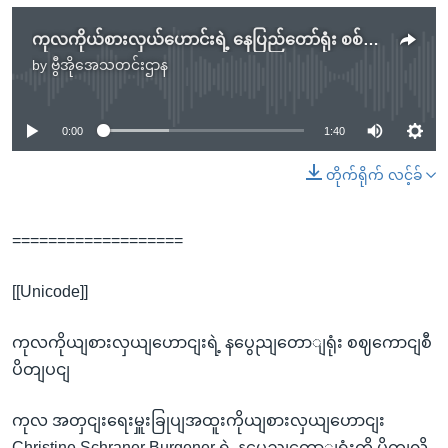
ကုလကိုယ်စားလှယ်ဟောင်းရဲ့ နေပြည်တော်ရုံး စစ်ကောင်စီပိတ်ပင်
by
ဗွီအိုအေသတင်းဌာန
No media source currently available
0:00
1:40
တိုက်ရိုက် လင့်ခ်
===================
[[Unicode]]
ကုလကိုယျစားလှယျဟောငျးရဲ့ နပွေညျတောျရုံး စဈကောငျစီ
ပိတျပငျ
ကုလ အတှငျးရေးမှူးခြုပျအထူးကိုယျစားလှယျဟောငျး
Christine Schraner Burgener ရဲ့ နပွေညျတောျရုံးကို ပိတျလို