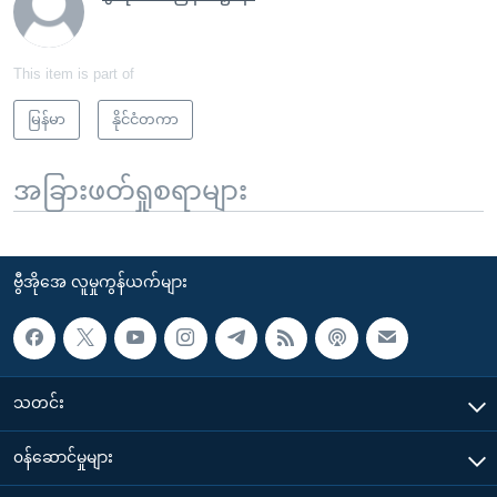
This item is part of
မြန်မာ
နိုင်ငံတကာ
အခြားဖတ်ရှုစရာများ
ဗွီအိုအေ လူမှုကွန်ယက်များ
သတင်း
၀န်ဆောင်မှုများ