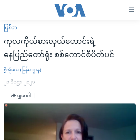
သုံး
ရ
လွယ်ကူ
မြန်မာ
မူလစာမျက်နှာ
စေ
ကုလကိုယ်စားလှယ်ဟောင်းရဲ့
မြန်မာ
သည့်
နေပြည်တော်ရုံး စစ်ကောင်စီပိတ်ပင်
ကမ္ဘာ့သတင်းများ
Link
ဗွီဒီယို
နိုင်ငံတကာ
ဗွီအိုအေ (မြန်မာဌာန)
များ
သတင်းလွတ်လပ်ခွင့်
အမေရိကန်
၂၁ ဒီဇင္ဘာ၊ ၂၀၂၁
ပင်မ
ရပ်ဝန်းတခု လမ်းတခု အလွန်
တရုတ်
အကြောင်းအရာ
မျှဝေပါ
သို့
အင်္ဂလိပ်စာလေ့လာမယ်
အစ္စရေး-ပါလက်စတိုင်း
ကျော်
အပတ်စဉ်ကဏ္ဍများ
အမေရိကန်သုံးအီဒီယံ
ကြည့်
ရေဒီယိုနှင့်ရုပ်သံ အချက်အလက်များ
မကြေးမုံရဲ့ အင်္ဂလိပ်စာ
ရေဒီယို
ရန်
ပင်မ
ရေဒီယို/တီဗွီအစီအစဉ်
ရုပ်ရှင်ထဲက အင်္ဂလိပ်စာ
တီဗွီ