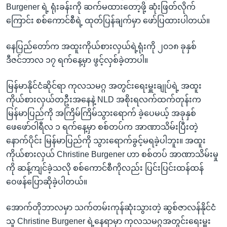
Burgener ရဲ့ ရုံးခန်းကို ဆက်မထားတော့ဖို့ ဆုံးဖြတ်လိုက်
ကြောင်း စစ်ကောင်စီရဲ့ ထုတ်ပြန်ချက်မှာ ဖော်ပြထားပါတယ်။
နေပြည်တော်က အထူးကိုယ်စားလှယ်ရဲ့ရုံးကို ၂၀၁၈ ခုနှစ်
ဒီဇင်ဘာလ ၁၇ ရက်နေ့မှာ ဖွင့်လှစ်ခဲ့တာပါ။
မြန်မာနိုင်ငံဆိုင်ရာ ကုလသမဂ္ဂ အတွင်းရေးမှူးချုပ်ရဲ့ အထူး
ကိုယ်စားလှယ်တဦးအနေနဲ့ NLD အစိုးရလက်ထက်တုန်းက
မြန်မာပြည်ကို အကြိမ်ကြိမ်သွားရောက် ခဲ့ပေမယ့် အခုနှစ်
ဖေဖော်ဝါရီလ ၁ ရက်နေ့မှာ စစ်တပ်က အာဏာသိမ်းပြီးတဲ့
နောက်ပိုင်း မြန်မာပြည်ကို သွားရောက်ခွင့်မရခဲ့ပါဘူး။ အထူး
ကိုယ်စားလှယ် Christine Burgener ဟာ စစ်တပ် အာဏာသိမ်းမှု
ကို ဆန့်ကျင်ခဲ့သလို စစ်ကောင်စီကိုလည်း ပြင်းပြင်းထန်ထန်
ဝေဖန်ပြောဆိုခဲ့ပါတယ်။
အောက်တိုဘာလမှာ သက်တမ်းကုန်ဆုံးသွားတဲ့ ဆွစ်ဇာလန်နိုင်ငံ
သူ Christine Burgener ရဲ့နေရာမှာ ကုလသမဂ္ဂအတွင်းရေးမှူး