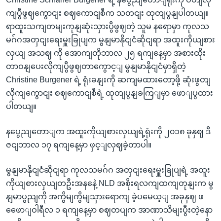
ကျပွီဖွဈကွောငျး စဈကောငျစီက သတငျး ထုတျပွနျပါတယျ။
ရာထူးသကျတမျးကုနျဆုံးသှားပွီဖွဈတဲ့ သူမ နရောမှာ ကုလသ
မဂ်ဂအတှငျးရေးမှူးခြုပျက မွနျမာနိုငျငံဆိုငျရာ အထူးကိုယျစား
လှယျ အသဈ ကို အောကျတိုဘာလ ၂၅ ရကျနေ့မှာ အစားထိုး
တာဝနျပေးလိုကျပွီဖွဈတာကွောင့ျ မွနျမာနိုငျငံမှာရှိတဲ့
Christine Burgener ရဲ့ ရုံးခနျးကို ဆကျမထားတော့ဖို့ ဆုံးဖွတျ
လိုကျကွောငျး စဈကောငျစီရဲ့ ထုတျပွနျခကြျမှာ ဖောျပွထား
ပါတယျ။
နပွေညျတောျက အထူးကိုယျစားလှယျရဲ့ရုံးကို ၂၀၁၈ ခုနှဈ ဒီ
ဇငျဘာလ ၁၇ ရကျနေ့မှာ ဖှင့ျလှဈခဲ့တာပါ။
မွနျမာနိုငျငံဆိုငျရာ ကုလသမဂ်ဂ အတှငျးရေးမှူးခြုပျရဲ့ အထူး
ကိုယျစားလှယျတဦးအနနေဲ့ NLD အစိုးရလကျထကျတုနျးက မွ
နျမာပွညျကို အကွိမျကွိမျသှားရောကျ ခဲ့ပမေယ့ျ အခုနှဈ ဖ
ဖေောျဝါရီလ ၁ ရကျနေ့မှာ စဈတပျက အာဏာသိမျးပွီးတဲ့နော