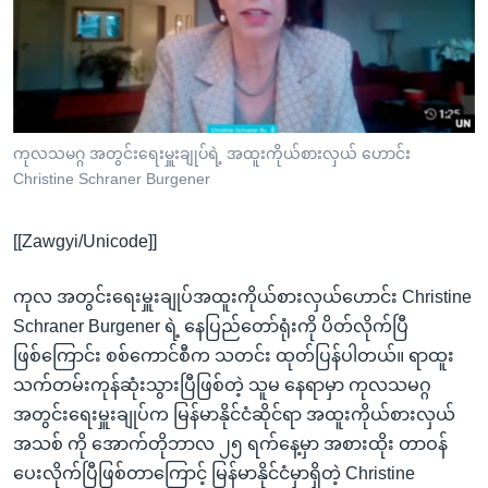
အ
သုတပဒေသာ အင်္ဂလိပ်စာ
ညွန်း
Learning English
စာမျက်နှာ
သို့
ဗွီအိုအေ လူမှုကွန်ယက်များ
ကျော်
ကြည့်
ကုလသမဂ္ဂ အတွင်းရေးမှူးချုပ်ရဲ့ အထူးကိုယ်စားလှယ် ဟောင်း
Christine Schraner Burgener
ရန်
ဘာသာစကားများ
ရှာဖွေ
[[Zawgyi/Unicode]]
ရန်
နေရာ
ကုလ အတွင်းရေးမှူးချုပ်အထူးကိုယ်စားလှယ်ဟောင်း Christine
သို့
Schraner Burgener ရဲ့ နေပြည်တော်ရုံးကို ပိတ်လိုက်ပြီ
ကျော်
ဖြစ်ကြောင်း စစ်ကောင်စီက သတင်း ထုတ်ပြန်ပါတယ်။ ရာထူး
ရန်
သက်တမ်းကုန်ဆုံးသွားပြီဖြစ်တဲ့ သူမ နေရာမှာ ကုလသမဂ္ဂ
အတွင်းရေးမှူးချုပ်က မြန်မာနိုင်ငံဆိုင်ရာ အထူးကိုယ်စားလှယ်
အသစ် ကို အောက်တိုဘာလ ၂၅ ရက်နေ့မှာ အစားထိုး တာဝန်
ပေးလိုက်ပြီဖြစ်တာကြောင့် မြန်မာနိုင်ငံမှာရှိတဲ့ Christine