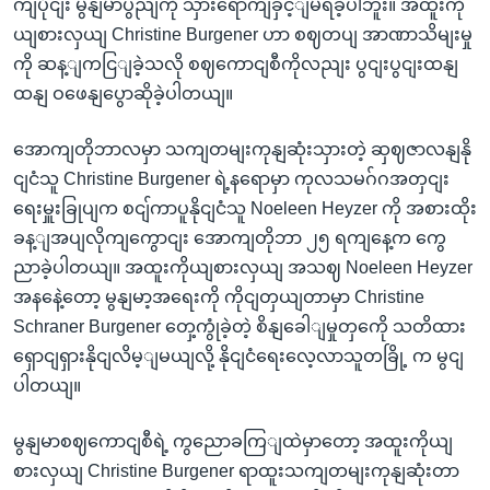
ကျပိုငျး မွနျမာပွညျကို သှားရောကျခှင့ျမရခဲ့ပါဘူး။ အထူးကို
ယျစားလှယျ Christine Burgener ဟာ စဈတပျ အာဏာသိမျးမှု
ကို ဆန့ျကငြျခဲ့သလို စဈကောငျစီကိုလညျး ပွငျးပွငျးထနျ
ထနျ ဝဖေနျပွောဆိုခဲ့ပါတယျ။
အောကျတိုဘာလမှာ သကျတမျးကုနျဆုံးသှားတဲ့ ဆှဈဇာလနျနို
ငျငံသူ Christine Burgener ရဲ့နရောမှာ ကုလသမဂ်ဂအတှငျး
ရေးမှူးခြုပျက စငျ်ကာပူနိုငျငံသူ Noeleen Heyzer ကို အစားထိုး
ခန့ျအပျလိုကျကွောငျး အောကျတိုဘာ ၂၅ ရကျနေ့က ကွေ
ညာခဲ့ပါတယျ။ အထူးကိုယျစားလှယျ အသဈ Noeleen Heyzer
အနနေဲ့တော့ မွနျမာ့အရေးကို ကိုငျတှယျတာမှာ Christine
Schraner Burgener တှေ့ကွုံခဲ့တဲ့ စိနျခေါျမှုတှကေို သတိထား
ရှောငျရှားနိုငျလိမ့ျမယျလို့ နိုငျငံရေးလေ့လာသူတခြို့ က မွငျ
ပါတယျ။
မွနျမာစဈကောငျစီရဲ့ ကွညောခကြျထဲမှာတော့ အထူးကိုယျ
စားလှယျ Christine Burgener ရာထူးသကျတမျးကုနျဆုံးတာ