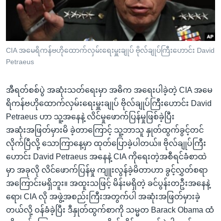
အ
သုတပဒေသာ အင်္ဂလိပ်စာ
ညွန်း
Learning English
စာမျက်နှာ
သို့
ဗွီအိုအေ လူမှုကွန်ယက်များ
CIA အမေရိကန်ဗဟိုထောက်လှမ်းရေးမှူးချုပ် ဗိုလ်ချုပ်ကြီးဟောင်း David
ကျော်
Petraeus
ကြည့်
ရန်
အီရတ်စစ်ပွဲ အဆုံးသတ်ရေးမှာ အဓိက အရေးပါခဲ့တဲ့ CIA အမေ
ဘာသာစကားများ
ရှာဖွေ
ရိကန်ဗဟိုထောက်လှမ်းရေးမှူးချုပ် ဗိုလ်ချုပ်ကြီးဟောင်း David
ရန်
Petraeus ဟာ သူ့အနေနဲ့ လိင်မှုဖောက်ပြန်မှုဖြစ်ခဲ့ပြီး
နေရာ
အဆုံးအဖြတ်မှားမိ ခဲ့တာကြောင့် သူ့ဘာသူ နှုတ်ထွက်ခွင့်တင်
သို့
လိုက်ပြီလို့ သောကြာနေ့မှာ ထုတ်ပြောခဲ့ပါတယ်။ ဗိုလ်ချုပ်ကြီး
ကျော်
ဟောင်း David Petraeus အနေနဲ့ CIA ကိုရေးတဲ့အစီရင်ခံစာထဲ
ရန်
မှာ အခုလို လိင်ဖောက်ပြန်မှု ကျူးလွန်ခဲ့မိတာဟာ ခွင့်လွှတ်စရာ
အကြောင်းမရှိဘူး။ အထူးသဖြင့် မိန်းမရှိတဲ့ ခင်ပွန်းတဦးအနေနဲ့
ရော၊ CIA လို အဖွဲ့အစည်းကြီးအတွက်ပါ အဆုံးအဖြတ်မှားခဲ့
တယ်လို့ ဝန်ခံခဲ့ပြီး ဒီနှုတ်ထွက်စာကို သမ္မတ Barack Obama ထံ