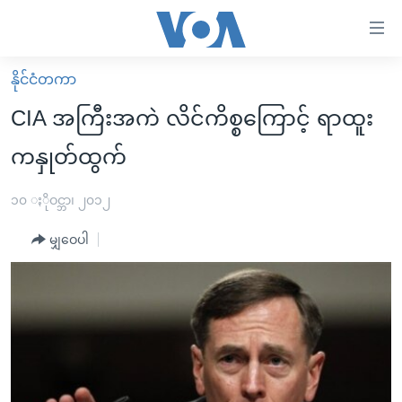
သုံး
ရ
လွယ်ကူ
နိုင်ငံတကာ
မူလစာမျက်နှာ
စေ
CIA အကြီးအကဲ လိင်ကိစ္စကြောင့် ရာထူး
မြန်မာ
သည့်
ကနှုတ်ထွက်
ကမ္ဘာ့သတင်းများ
Link
ဗွီဒီယို
နိုင်ငံတကာ
၁၀ ႏိုဝင္ဘာ၊ ၂၀၁၂
များ
သတင်းလွတ်လပ်ခွင့်
အမေရိကန်
ပင်မ
မျှဝေပါ
ရပ်ဝန်းတခု လမ်းတခု အလွန်
တရုတ်
အကြောင်းအရာ
သို့
အင်္ဂလိပ်စာလေ့လာမယ်
အစ္စရေး-ပါလက်စတိုင်း
ကျော်
အပတ်စဉ်ကဏ္ဍများ
အမေရိကန်သုံးအီဒီယံ
ကြည့်
ရေဒီယိုနှင့်ရုပ်သံ အချက်အလက်များ
မကြေးမုံရဲ့ အင်္ဂလိပ်စာ
ရေဒီယို
ရန်
ပင်မ
ရေဒီယို/တီဗွီအစီအစဉ်
ရုပ်ရှင်ထဲက အင်္ဂလိပ်စာ
တီဗွီ