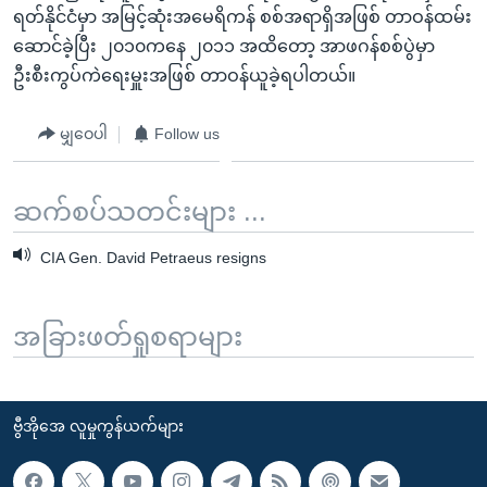
ရတ်နိုင်ငံမှာ အမြင့်ဆုံးအမေရိကန် စစ်အရာရှိအဖြစ် တာဝန်ထမ်း
ဆောင်ခဲ့ပြီး ၂၀၁၀ကနေ ၂၀၁၁ အထိတော့ အာဖဂန်စစ်ပွဲမှာ
ဦးစီးကွပ်ကဲရေးမှူးအဖြစ် တာဝန်ယူခဲ့ရပါတယ်။
မျှဝေပါ
Follow us
ဆက်စပ်သတင်းများ ...
CIA Gen. David Petraeus resigns
အခြားဖတ်ရှုစရာများ
ဗွီအိုအေ လူမှုကွန်ယက်များ