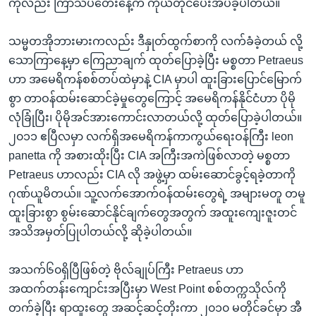
ကိုလည်း ကြာသပတေးနေ့က ကိုယ်တိုင်ပေးအပ်ခဲ့ပါတယ်။
သမ္မတအိုဘားမားကလည်း ဒီနှုတ်ထွက်စာကို လက်ခံခဲ့တယ် လို့
သောကြာနေ့မှာ ကြေညာချက် ထုတ်ပြောခဲ့ပြီး မစ္စတာ Petraeus
ဟာ အမေရိကန်စစ်တပ်ထဲမှာနဲ့ CIA မှာပါ ထူးခြားပြောင်မြောက်
စွာ တာဝန်ထမ်းဆောင်ခဲ့မှုတွေကြောင့် အမေရိကန်နိုင်ငံဟာ ပိုမို
လုံခြုံပြီး၊ ပိုမိုအင်အားကောင်းလာတယ်လို့ ထုတ်ပြောခဲ့ပါတယ်။
၂၀၁၁ ဧပြီလမှာ လက်ရှိအမေရိကန်ကာကွယ်ရေးဝန်ကြီး leon
panetta ကို အစားထိုးပြီး CIA အကြီးအကဲဖြစ်လာတဲ့ မစ္စတာ
Petraeus ဟာလည်း CIA လို အဖွဲ့မှာ ထမ်းဆောင်ခွင့်ရခဲ့တာကို
ဂုဏ်ယူမိတယ်။ သူ့လက်အောက်ဝန်ထမ်းတွေရဲ့ အများမတူ တမူ
ထူးခြားစွာ စွမ်းဆောင်နိုင်ချက်တွေအတွက် အထူးကျေးဇူးတင်
အသိအမှတ်ပြုပါတယ်လို့ ဆိုခဲ့ပါတယ်။
အသက်၆၀ရှိပြီဖြစ်တဲ့ ဗိုလ်ချုပ်ကြီး Petraeus ဟာ
အထက်တန်းကျောင်းအပြီးမှာ West Point စစ်တက္ကသိုလ်ကို
တက်ခဲ့ပြီး ရာထူးတွေ အဆင့်ဆင့်တိုးကာ ၂၀၁၀ မတိုင်ခင်မှာ အီ