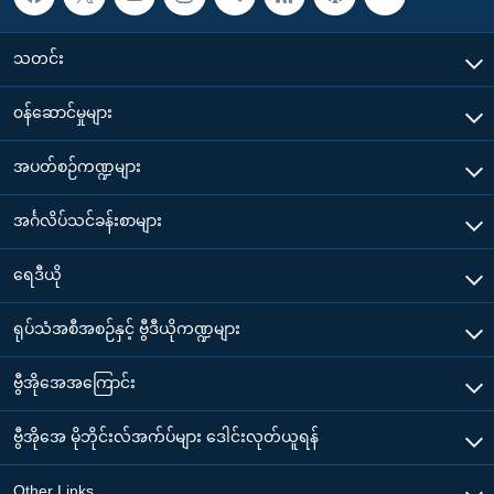
သတင်း
၀န်ဆောင်မှုများ
အပတ်စဉ်ကဏ္ဍများ
အင်္ဂလိပ်သင်ခန်းစာများ
ရေဒီယို
ရုပ်သံအစီအစဉ်နှင့် ဗွီဒီယိုကဏ္ဍများ
ဗွီအိုအေအကြောင်း
ဗွီအိုအေ မိုဘိုင်းလ်အက်ပ်များ ဒေါင်းလုတ်ယူရန်
Other Links