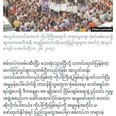
အ
သုတပဒေသာ အင်္ဂလိပ်စာ
ညွန်း
Learning English
စာမျက်နှာ
သို့
ဗွီအိုအေ လူမှုကွန်ယက်များ
ကျော်
ကြည့်
အလွတ်သတင်းထောက် ကိုပါကြီးအတွက် တရားမျှတစွာ စုံစမ်းစစ်ဆေးဖို့
ဆူးလေးစေတီအနီး ဆန္ဒပြတောင်းဆိုနေတဲ့ပြည်သူများ။ (ဓာတ်ပုံ အံ့ဘွယ်
ရန်
ဘာသာစကားများ
ကျော်၊ အောက်တိုဘာ ၂၆၊ ၂၀၁၄)
ရှာဖွေ
ရန်
စစ်တပ်ကဖမ်းဆီးပြီး သေဆုံးသွားပြီလို့ သတင်းထုတ်ပြန်ခဲ့တဲ့
နေရာ
တက်ကြွလှုပ်ရှားသူတစ်ဦးလည်းဖြစ်၊ အလွတ်တန်း
သို့
သတင်းထောက်လည်းဖြစ်တဲ့ ကိုပါကြီးရဲ့ဖြစ်ရပ်နဲ့ပတ်သက်ပြီး
ကျော်
အမှုမှန်ပေါ်ပေါက်ဖို့ တာဝန်ရှိသူတွေက စုံစမ်းရေး ကော်မရှင်တ
ရန်
ရပ်ဖွဲ့ပေးဖို့ ဒီကနေ့မှာ ၈၈ မျိုးဆက် ငြိမ်းချမ်းရေးနဲ့ ပွင့်လင်း လူမှု
အဖွဲ့အစည်းက ခေါင်းဆောင်ပိုင်းတွေက ဆန္ဒဖော်ထုတ် တောင်း
ဆိုလိုက်ပါတယ်။ ကိုပါကြီးဖြစ်ရပ်ကို အမှုမှန်အတိုင်း မ
ဖော်ထုတ်နိုင်ခဲ့ရင် ပြည်သူတွေအပေါ်မှာ စစ်တပ်က တရားမဲ့