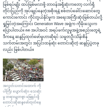
ဖြစ်ရပ်မျိုး ထပ်ဖြစ်မလာဖို့ တာဝန်အရှိဆုံးကတော့ လက်ရှိ
တိုင်းပြည်ကို အုပ်ချုပ်နေတဲ့အစိုးရနဲ့ စစ်တပ်ခေါင်းဆောင်တွေ
ကောင်းကောင်း ကိုင်တွယ်နိုင်မှုက အရေးအကြီးဆုံးဖြစ်တယ်လို့
ရှုမြင်တဲ့အကြောင်း Generation Wave အဖွဲ့က ကိုမိုးသွေးက
ပြောပါတယ်။ ၈၈ အပါအဝင် အရပ်ဖက်လူမှုအဖွဲ့အစည်းတွေရဲ့
ဒီကနေ့ ဆန္ဒပြထုတ်ဖော်မှုဟာဆိုရင် သမ္မတဦးသိန်းစိန်
သက်တမ်းအတွင်း အပြင်းထန်ဆုံး တောင်းဆိုတဲ့ ဆန္ဒပြပွဲတခု
လည်း ဖြစ်ပါတယ်။
အလွတ်သတင်းထောက် ကို
ပါကြီး ပျောက်ဆုံး၊ သေဆုံး
မှု တရားမျှတစွာ ဖြေရှင်းဖို့
တောင်းဆိုဆန္ဒဖော်ထုတ်နေ