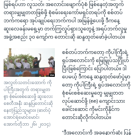
ဖြစ်ရပ်ဟာ လူသတ်၊ အလောင်းဖျောက်ပုံစံ ဖြစ်နေတဲ့အတွက်
တရားမျှမျှတတဖြစ်ဖို့ စုံစမ်းရေးကော်မရှင်တရပ်ကို စစ်တပ်
ဘက်ကရော အုပ်ချုပ်ရေးဘက်ကပါ အမြန်ဖွဲ့ပေးဖို့ ဒီကနေ့
ဆူးလေခန်းမရှေ့မှာ တက်ကြွလှုပ်ရှားသူတွေနဲ့ အရပ်ဘက်လူမှု
အဖွဲ့အစည်း ၃၀ ကျော်က တောင်းဆို ဆန္ဒထုတ်ဖော်ခဲ့ပါတယ်။
စစ်တပ်ဘက်ကတော့ ကိုပါကြီးရဲ့
ရုပ်အလောင်းကို မြေမြှုပ်သင်္ဂြိုဟ်
ပြီးဖြစ်ကြောင်း ပြောပါတယ်။ ဒါ
ပေမယ့် ဒီကနေ့ ဆန္ဒထုတ်ဖော်ပွဲမှာ
အလွတ်သတင်းထောက် ကို
တော့ ကိုပါကြီးရဲ့ ရုပ်အလောင်းကို
ပါကြီးအတွက် တရားမျှတ
စုံစမ်းစစ်ဆေးမှုတွေ မျှမျှတတ
စွာ စုံစမ်းစစ်ဆေးဖို့ ဆူးလေး
လုပ်ဆောင်ဖို့ (၈၈) ကျောင်းသား
စေတီအနီး ဆန္ဒပြတောင်းဆို
ခေါင်းဆောင် ကိုမင်းကိုနိုင်က
နေတဲ့ပြည်သူများ။ (ဓာတ်ပုံ
တောင်းဆိုလိုက်ပါတယ်။
အောင်ရဲမောင်မောင်၊
အောက်တိုဘာ ၂၆၊ ၂၀၁၄)
“ဒီအလောင်းကို အခုနောက်ဆုံး ပြန်