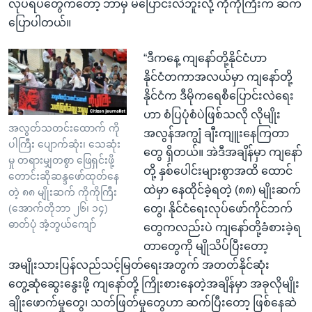
လုပ်ရပ်တွေကတော့ ဘာမှ မပြောင်းလဲဘူးလို့ ကိုကိုကြီးက ဆက်
ပြောပါတယ်။
“ဒီကနေ့ ကျနော်တို့နိုင်ငံဟာ
နိုင်ငံတကာအလယ်မှာ ကျနော်တို့
နိုင်ငံက ဒီမိုကရေစီပြောင်းလဲရေး
ဟာ စံပြပုံစံပဲဖြစ်သလို လိုမျိုး
အလွတ်သတင်းထောက် ကို
အလွန်အကျွံ ချီးကျူးနေကြတာ
ပါကြီး ပျောက်ဆုံး၊ သေဆုံး
တွေ ရှိတယ်။ အဲဒီအချိန်မှာ ကျနော်
မှု တရားမျှတစွာ ဖြေရှင်းဖို့
တို့ နှစ်ပေါင်းများစွာအထိ ထောင်
တောင်းဆိုဆန္ဒဖော်ထုတ်နေ
ထဲမှာ နေထိုင်ခဲ့ရတဲ့ (၈၈) မျိုးဆက်
တဲ့ ၈၈ မျိုးဆက် ကိုကိုကြီး
တွေ၊ နိုင်ငံရေးလုပ်ဖော်ကိုင်ဘက်
(အောက်တိုဘာ ၂၆၊ ၁၄)
ဓာတ်ပုံ အံ့ဘွယ်ကျော်
တွေကလည်းပဲ ကျနော်တို့ခံစားခဲ့ရ
တာတွေကို မျိုသိပ်ပြီးတော့
အမျိုးသားပြန်လည်သင့်မြတ်ရေးအတွက် အတတ်နိုင်ဆုံး
တွေ့ဆုံဆွေးနွေးဖို့ ကျနော်တို့ ကြိုးစားနေတဲ့အချိန်မှာ အခုလိုမျိုး
ချိုးဖောက်မှုတွေ၊ သတ်ဖြတ်မှုတွေဟာ ဆက်ပြီးတော့ ဖြစ်နေဆဲ