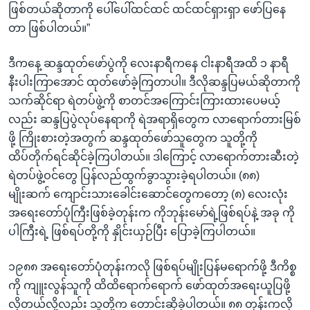
ဖြစ်တယ်ဆိုတာကို ပေါ်ပေါ်ထင်ထင် ထင်ထင်ရှားရှာ ဖော်ပြနေ
တာ ဖြစ်ပါတယ်။”
ဒီကနေ့ ဆန္ဒထုတ်ဖော်ပွဲကို လေးနာရီကနေ ငါးနာရီအထိ ၁ နာရီ
နီးပါးကြာအောင် ထုတ်ဖော်ခဲ့ကြတာပါ။ ဒီလိုဆန္ဒပြမယ်ဆိုတာကို
သက်ဆိုင်ရာ ရဲတပ်ဖွဲ့ကို စာတင်အကြောင်းကြားထားပေမယ့်
လည်း ဆန္ဒပြပွဲလုပ်နေရာကို ရဲအရာရှိတွေက လာရောက်တားမြစ်
ဖို့ ကြိုးစားတဲ့အတွက် ဆန္ဒထုတ်ဖော်သူတွေက သူတို့ကို
ထိပ်တိုက်ရင်ဆိုင်ခဲ့ကြပါတယ်။ ဒါကြောင့် လာရောက်တားဆီးတဲ့
ရဲတပ်ဖွဲ့ဝင်တွေ ပြန်လည်ထွက်ခွာသွားခဲ့ရပါတယ်။ (၈၈)
မျိုးဆက် ကျောင်းသားခေါင်းဆောင်တွေကတော့ (၈) လေးလုံး
အရေးတော်ပုံကြီးဖြစ်ခဲ့တုန်းက ကိုဘုန်းမော်ရဲ့ဖြစ်ရပ်နဲ့ အခု ကို
ပါကြီးရဲ့ ဖြစ်ရပ်တို့ကို နှိုင်းယှဉ်ပြီး ပြောခဲ့ကြပါတယ်။
၁၉၈၈ အရေးတော်ပုံတုန်းကလို ဖြစ်ရပ်မျိုးပြန်မရောက်ဖို့ ဒီကိစ္စ
ကို ကျူးလွန်သူကို ထိထိရောက်ရောက် ဖော်ထုတ်အရေးယူပြဖို့
လိုတယ်လို့လည်း သူတို့က တောင်းဆိုခဲ့ပါတယ်။ ၈၈ တုန်းကလို