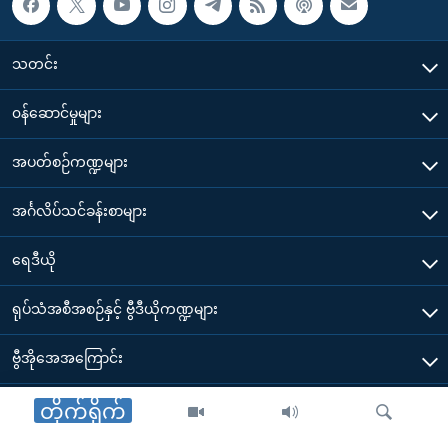
သတင်း
၀န်ဆောင်မှုများ
အပတ်စဉ်ကဏ္ဍများ
အင်္ဂလိပ်သင်ခန်းစာများ
ရေဒီယို
ရုပ်သံအစီအစဉ်နှင့် ဗွီဒီယိုကဏ္ဍများ
ဗွီအိုအေအကြောင်း
ဗွီအိုအေ မိုဘိုင်းလ်အက်ပ်များ ဒေါင်းလုတ်ယူရန်
တိုက်ရိုက်