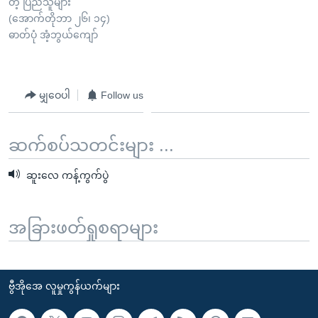
တဲ့ ပြည်သူများ
(အောက်တိုဘာ ၂၆၊ ၁၄)
ဓာတ်ပုံ အံ့ဘွယ်ကျော်
မျှဝေပါ
Follow us
ဆက်စပ်သတင်းများ ...
ဆူးလေ ကန့်ကွက်ပွဲ
အခြားဖတ်ရှုစရာများ
ဗွီအိုအေ လူမှုကွန်ယက်များ