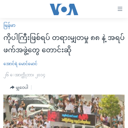
သုံး
ရ
လွယ်ကူ
မြန်မာ
မူလစာမျက်နှာ
စေ
ကိုပါကြီးဖြစ်ရပ် တရားမျှတမှု ၈၈ နဲ့ အရပ်
မြန်မာ
သည့်
ဖက်အဖွဲ့တွေ တောင်းဆို
ကမ္ဘာ့သတင်းများ
Link
ဗွီဒီယို
နိုင်ငံတကာ
အောင်ရဲ မောင်မောင်
များ
သတင်းလွတ်လပ်ခွင့်
အမေရိကန်
၂၆ ေအာက္တိုဘာ၊ ၂၀၁၄
ပင်မ
ရပ်ဝန်းတခု လမ်းတခု အလွန်
တရုတ်
အကြောင်းအရာ
မျှဝေပါ
သို့
အင်္ဂလိပ်စာလေ့လာမယ်
အစ္စရေး-ပါလက်စတိုင်း
ကျော်
အပတ်စဉ်ကဏ္ဍများ
အမေရိကန်သုံးအီဒီယံ
ကြည့်
ရေဒီယိုနှင့်ရုပ်သံ အချက်အလက်များ
မကြေးမုံရဲ့ အင်္ဂလိပ်စာ
ရေဒီယို
ရန်
ပင်မ
ရေဒီယို/တီဗွီအစီအစဉ်
ရုပ်ရှင်ထဲက အင်္ဂလိပ်စာ
တီဗွီ