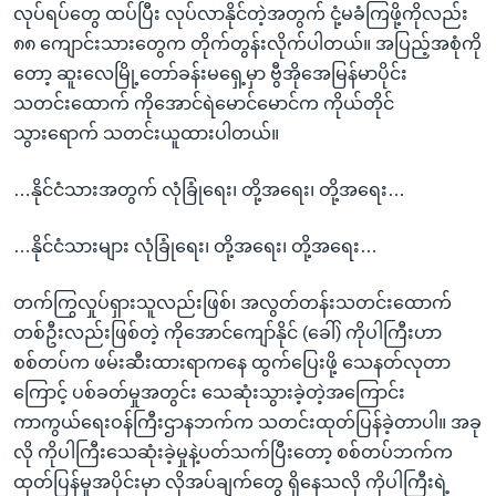
လုပ်ရပ်တွေ ထပ်ပြီး လုပ်လာနိုင်တဲ့အတွက် ငုံ့မခံကြဖို့ကိုလည်း
၈၈ ကျောင်းသားတွေက တိုက်တွန်းလိုက်ပါတယ်။ အပြည့်အစုံကို
တော့ ဆူးလေမြို့တော်ခန်းမရှေ့မှာ ဗွီအိုအေမြန်မာပိုင်း
သတင်းထောက် ကိုအောင်ရဲမောင်မောင်က ကိုယ်တိုင်
သွားရောက် သတင်းယူထားပါတယ်။
…နိုင်ငံသားအတွက် လုံခြုံရေး၊ တို့အရေး၊ တို့အရေး…
…နိုင်ငံသားများ လုံခြုံရေး၊ တို့အရေး၊ တို့အရေး…
တက်ကြွလှုပ်ရှားသူလည်းဖြစ်၊ အလွတ်တန်းသတင်းထောက်
တစ်ဦးလည်းဖြစ်တဲ့ ကိုအောင်ကျော်နိုင် (ခေါ်) ကိုပါကြီးဟာ
စစ်တပ်က ဖမ်းဆီးထားရာကနေ ထွက်ပြေးဖို့ သေနတ်လုတာ
ကြောင့် ပစ်ခတ်မှုအတွင်း သေဆုံးသွားခဲ့တဲ့အကြောင်း
ကာကွယ်ရေးဝန်ကြီးဌာနဘက်က သတင်းထုတ်ပြန်ခဲ့တာပါ။ အခု
လို ကိုပါကြီးသေဆုံးခဲ့မှုနဲ့ပတ်သက်ပြီးတော့ စစ်တပ်ဘက်က
ထုတ်ပြန်မှုအပိုင်းမှာ လိုအပ်ချက်တွေ ရှိနေသလို ကိုပါကြီးရဲ့