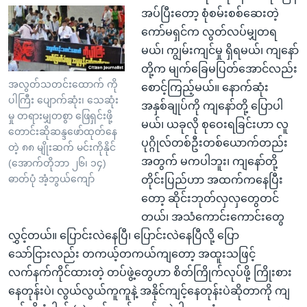
အပ်ပြီးတော့ စုံစမ်းစစ်ဆေးတဲ့
ကော်မရှင်က လွတ်လပ်မျှတရ
မယ်၊ ကျွမ်းကျင်မှု ရှိရမယ်၊ ကျနော်
တို့က မျက်ခြေမပြတ်အောင်လည်း
အလွတ်သတင်းထောက် ကို
စောင့်ကြည့်မယ်။ နောက်ဆုံး
ပါကြီး ပျောက်ဆုံး၊ သေဆုံး
အနှစ်ချုပ်ကို ကျနော်တို့ ပြောပါ
မှု တရားမျှတစွာ ဖြေရှင်းဖို့
မယ်၊ ယခုလို စုဝေးရခြင်းဟာ လူ
တောင်းဆိုဆန္ဒဖော်ထုတ်နေ
ပုဂ္ဂိုလ်တစ်ဦးတစ်ယောက်တည်း
တဲ့ ၈၈ မျိုးဆက် မင်းကိုနိုင်
အတွက် မကပါဘူး၊ ကျနော်တို့
(အောက်တိုဘာ ၂၆၊ ၁၄)
ဓာတ်ပုံ အံ့ဘွယ်ကျော်
တိုင်းပြည်ဟာ အထက်ကနေပြီး
တော့ ဆိုင်းဘုတ်လှလှတွေတင်
တယ်၊ အသံကောင်းကောင်းတွေ
လွှင့်တယ်။ ပြောင်းလဲနေပြီ၊ ပြောင်းလဲနေပြီလို့ ပြော
သော်ငြားလည်း တကယ့်တကယ်ကျတော့ အထူးသဖြင့်
လက်နက်ကိုင်ထားတဲ့ တပ်ဖွဲ့တွေဟာ စိတ်ကြိုက်လုပ်ဖို့ ကြိုးစား
နေတုန်းပဲ၊ လွယ်လွယ်ကူကူနဲ့ အနိုင်ကျင့်နေတုန်းပဲဆိုတာကို ကျ