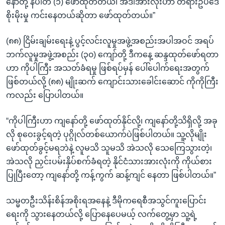
နော်တို့ နံပါတ် (၁) ဖော်ထုတ်တယ်၊ အဲဒါအားလုံးဟာ တရားဥပဒေ
စိုးမိုးမှု ကင်းနေတယ်ဆိုတာ ဖော်ထုတ်တယ်။”
(၈၈) ငြိမ်းချမ်းရေးနဲ့ ပွင့်လင်းလူမှုအဖွဲ့အစည်းအပါအဝင် အရပ်
ဘက်လူမှုအဖွဲ့အစည်း (၃၀) ကျော်တို့ ဒီကနေ့ ဆန္ဒထုတ်ဖော်ရတာ
ဟာ ကိုပါကြီး အသတ်ခံရမှု ဖြစ်ရပ်မှန် ပေါ်ပေါက်ရေးအတွက်
ဖြစ်တယ်လို့ (၈၈) မျိုးဆက် ကျောင်းသားခေါင်းဆောင် ကိုကိုကြီး
ကလည်း ပြောပါတယ်။
“ကိုပါကြီးဟာ ကျနော်တို့ ဖော်ထုတ်နိုင်လို့၊ ကျနော်တို့သိရှိလို့ အခု
လို စုဝေးခွင့်ရတဲ့ ပုဂ္ဂိုလ်တစ်ယောက်ပဲဖြစ်ပါတယ်။ သူ့လိုမျိုး
ဖော်ထုတ်ခွင့်မရဘဲနဲ့ လူမသိ သူမသိ အဲသလို သေကြေသွားတဲ့၊
အဲသလို ညှင်းပမ်းနှိပ်စက်ခံရတဲ့ နိုင်ငံသားအားလုံးကို ကိုယ်စား
ပြုပြီးတော့ ကျနော်တို့ ကန့်ကွက် ဆန့်ကျင် နေတာ ဖြစ်ပါတယ်။”
သမ္မတဦးသိန်းစိန်အစိုးရအနေနဲ့ ဒီမိုကရေစီအသွင်ကူးပြောင်း
ရေးကို သွားနေတယ်လို့ ပြောနေပေမယ့် လက်တွေ့မှာ သူ့ရဲ့