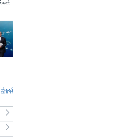
က်ခတ်
်ရှုရန်