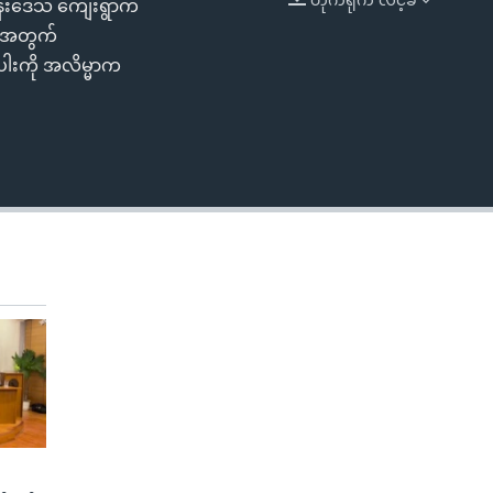
င်တန်းဒေသ ကျေးရွာက
EMBED
ွေအတွက်
ါးကို အလိမ္မာက