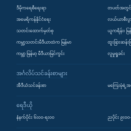
ဒီမိုကရေစီရေးရာ
တပတ်အတွင်
အမေရိကန်နိုင်ငံရေး
လယ်ယာစီးပွ
သတင်းထောက်မှတ်စု
ယူကရိန်း၊ မြန
ကမ္ဘာ့သတင်းမီဒီယာထဲက မြန်မာ
ထူးခြားဆန်း
ကမ္ဘာ့ မြန်မာ့ မီဒီယာမြင်ကွင်း
လူမှုရှုခင်း
အင်္ဂလိပ်သင်ခန်းစာများ
အီဒီယံသင်ခန်းစာ
မကြေးမုံရဲ့အင
ရေဒီယို
နံနက်ပိုင်း ၆း၀၀-ရး၀၀
ညပိုင်း ၉း၀