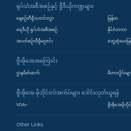
ရုပ်သံအစီအစဉ်နှင့် ဗွီဒီယိုကဏ္ဍများ
နေ့စဉ်တီဗွီသတင်းလွှာ
မြန်မာ
ရေဒီယို ရုပ်သံအစီအစဉ်
နိုင်ငံတကာ
အပတ်စဉ်တီဗွီမဂ္ဂဇင်း
တွေ့ဆုံမေးမြန
ဗွီအိုအေအကြောင်း
ဌာနမိတ်ဆက်
မီတာလှိုင်းမျာ
ဗွီအိုအေ မိုဘိုင်းလ်အက်ပ်များ ဒေါင်းလုတ်ယူရန်
Learning English
VOA+
ဗွီအိုအေမိုဘ
ဗွီအိုအေ လူမှုကွန်ယက်များ
Other Links