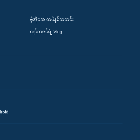
ဗွီအိုအေ တမိနစ်သတင်း
နော်သဇင်ရဲ့ Vlog
droid