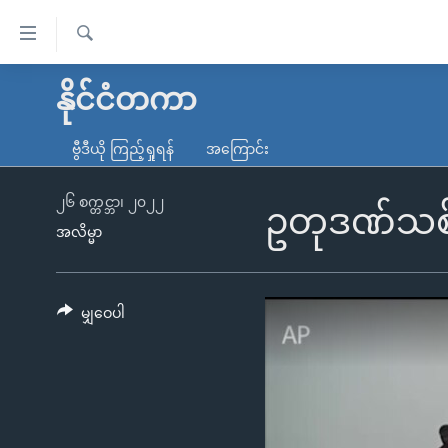
သုံး
ရ
ရှာဖွေ
လွယ်ကူ
မူလစာမျက်နှာ
နိုင်ငံတကာ
ရ
စေ
မြန်မာ
လာ
ဗွီဒီယို ကြည့်ရှုရန်
အကြောင်း
သည့်
ဒ်
ကမ္ဘာ့သတင်းများ
Link
ဗွီဒီယို
နိုင်ငံတကာ
၂၆ စက္တင္ဘာ၊ ၂၀၂၂
ဥတုဒဏ်သစ် 
များ
အလိမ္မာ
သတင်းလွတ်လပ်ခွင့်
အမေရိကန်
ပင်မ
ရပ်ဝန်းတခု လမ်းတခု အလွန်
တရုတ်
အကြောင်းအရာ
အင်္ဂလိပ်စာလေ့လာမယ်
အစ္စရေး-ပါလက်စတိုင်း
မျှဝေပါ
သို့
အပတ်စဉ်ကဏ္ဍများ
အမေရိကန်သုံးအီဒီယံ
ကျော်
ကြည့်
ရေဒီယိုနှင့်ရုပ်သံ အချက်အလက်များ
မကြေးမုံရဲ့ အင်္ဂလိပ်စာ
ရေဒီယို
ရန်
ရေဒီယို/တီဗွီအစီအစဉ်
ရုပ်ရှင်ထဲက အင်္ဂလိပ်စာ
တီဗွီ
ပင်မ