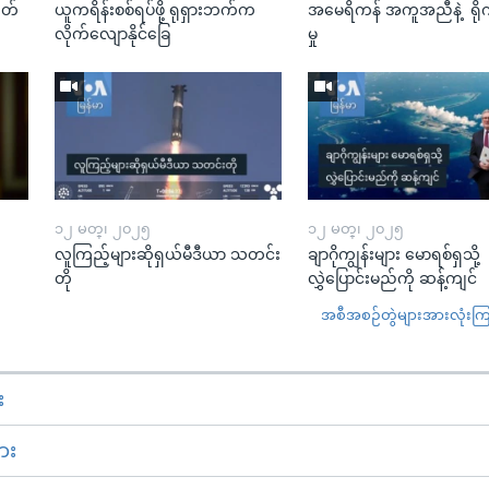
ုတ်
ယူကရိန်းစစ်ရပ်ဖို့ ရုရှားဘက်က
အမေရိကန် အကူအညီနဲ့ ရို
လိုက်လျောနိုင်ခြေ
မှု
၁၂ မတ္၊ ၂၀၂၅
၁၂ မတ္၊ ၂၀၂၅
လူကြည့်များဆိုရှယ်မီဒီယာ သတင်း
ချာဂိုကျွန်းများ မောရစ်ရှသို့
တို
လွှဲပြောင်းမည်ကို ဆန့်ကျင်
အစီအစဉ်တွဲများအားလုံးကြည့
း
ား