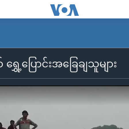
ရွှေ့ပြောင်းအခြေချသူများ