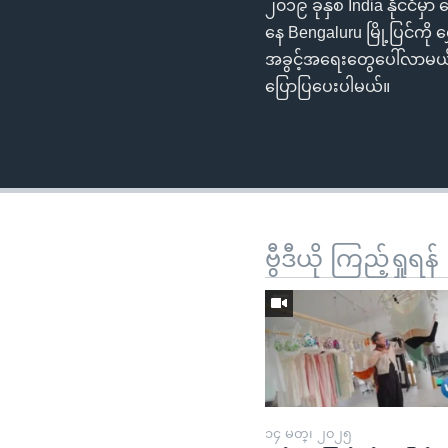
၂၀၁၉ ခုနှစ် India နိုင်ငံ
နေ Bengaluru မြို့ပြင်က
အခွင့်အရေးတွေပေါ်လာမယ်
ပြောပြပေးပါမယ်။
ဗွီဒီယို ကြည့်ရှုရန်
၁၄ မတ္၊ ၂၀၂၅