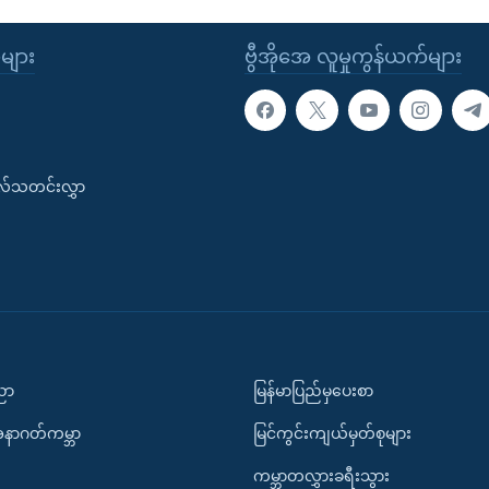
ုများ
ဗွီအိုအေ လူမှုကွန်ယက်များ
းလ်သတင်းလွှာ
ပညာ
မြန်မာပြည်မှပေးစာ
အနာဂတ်ကမ္ဘာ
မြင်ကွင်းကျယ်မှတ်စုများ
ကမ္ဘာတလွှားခရီးသွား