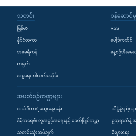
သတင်း
၀န်ဆောင်မှ
မြန်မာ
RSS
နိုင်ငံတကာ
ပေါ့ဒ်ကတ်စ်
အမေရိကန်
နေ့စဉ်အီးမေ
တရုတ်
အစ္စရေး-ပါလက်စတိုင်း
အပတ်စဉ်ကဏ္ဍများ
အယ်ဒီတာနဲ့ ဆွေးနွေးခန်း
သိပ္ပံနဲ့နည်း
ဒီမိုကရေစီ၊ လူ့အခွင့်အရေးနှင့် ခေတ်ပြိုင်ကမ္ဘာ
ဥတုရာသီနဲ့ 
သတင်းသုံးသပ်ချက်
စီးပွားရေး