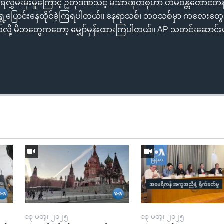
မှာ ရေလွှမ်းမိုးမှုကြောင့် ဥတုဒဏ်သင့် မိသားစုတစုဟာ ဟိမဝန္တတော
ို ရွှေ့ပြောင်းနေထိုင်ခဲ့ကြရပါတယ်။ နေရာသစ်၊ ဘဝသစ်မှာ ကလေးတ
လို့ မိဘတွေကတော့ မျှော်မှန်းထားကြပါတယ်။ AP သတင်းဆောင်းပ
၁၃ မတ္၊ ၂၀၂၅
၁၃ မတ္၊ ၂၀၂၅