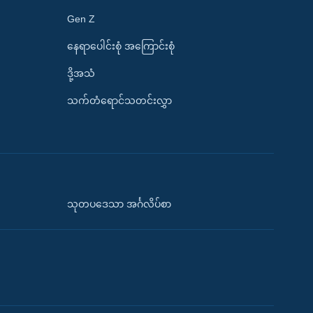
Gen Z
နေရာပေါင်းစုံ အကြောင်းစုံ
ဒို့အသံ
သက်တံရောင်သတင်းလွှာ
သုတပဒေသာ အင်္ဂလိပ်စာ