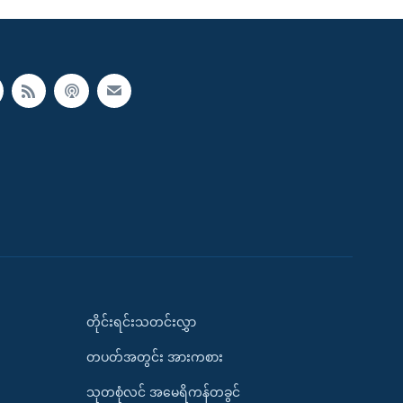
တိုင်းရင်းသတင်းလွှာ
တပတ်အတွင်း အားကစား
သုတစုံလင် အမေရိကန်တခွင်