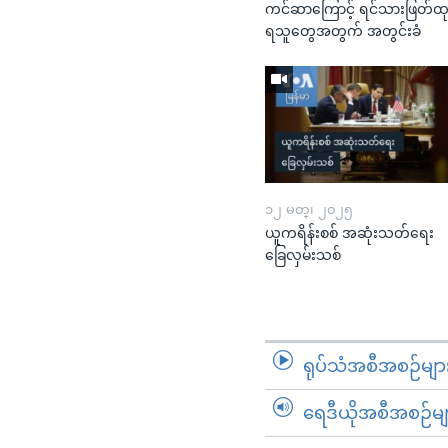
ကင်ဆာကြောင့် ရင်သားဖြတ်ထ
ရသူတွေအတွက် အတွင်းခံ
၁၂ မတ္၊ ၂၀၂၅
ယူကရိန်းစစ် အဆုံးသတ်ရေး
ခြေလှမ်းသစ်
ရုပ်သံအစီအစဉ်မျာ
ရေဒီယိုအစီအစဉ်မျ