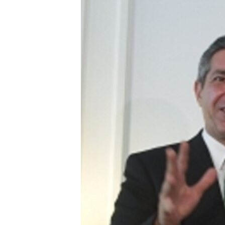
သုတပဒေသာ အင်္ဂလိပ်စာ
အ
ညွန်း
စာမျက်နှာ
သို့
ကျော်
ကြည့်
ရန်
ရှာဖွေ
ရန်
နေရာ
သို့
ကျော်
ရန်