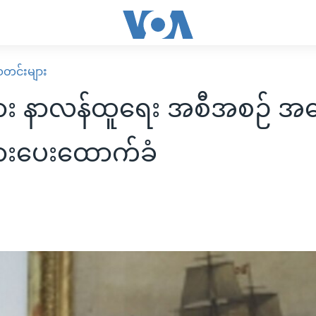
း သတင်းများ
ပွား နာလန်ထူရေး အစီအစဉ် အ
ားပေးထောက်ခံ