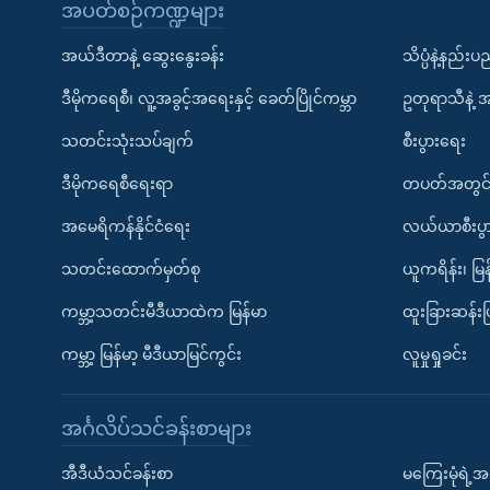
အပတ်စဉ်ကဏ္ဍများ
အယ်ဒီတာနဲ့ ဆွေးနွေးခန်း
သိပ္ပံနဲ့နည်း
ဒီမိုကရေစီ၊ လူ့အခွင့်အရေးနှင့် ခေတ်ပြိုင်ကမ္ဘာ
ဥတုရာသီနဲ့ 
သတင်းသုံးသပ်ချက်
စီးပွားရေး
ဒီမိုကရေစီရေးရာ
တပတ်အတွင်
အမေရိကန်နိုင်ငံရေး
လယ်ယာစီးပွ
သတင်းထောက်မှတ်စု
ယူကရိန်း၊ မြန
ကမ္ဘာ့သတင်းမီဒီယာထဲက မြန်မာ
ထူးခြားဆန်း
ကမ္ဘာ့ မြန်မာ့ မီဒီယာမြင်ကွင်း
လူမှုရှုခင်း
အင်္ဂလိပ်သင်ခန်းစာများ
အီဒီယံသင်ခန်းစာ
မကြေးမုံရဲ့အင