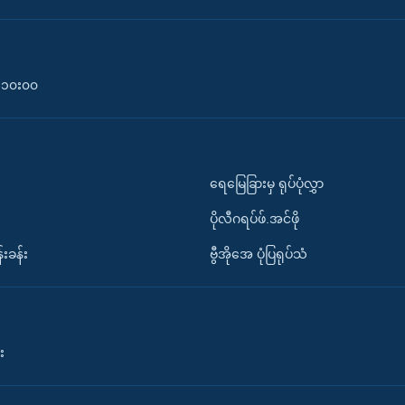
၀-၁၀း၀၀
ရေမြေခြားမှ ရုပ်ပုံလွှာ
ပိုလီဂရပ်ဖ်.အင်ဖို
်းခန်း
ဗွီအိုအေ ပုံပြရုပ်သံ
း