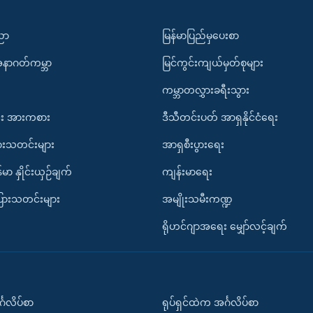
ပညာ
မြန်မာပြည်မှပေးစာ
အနာဂတ်ကမ္ဘာ
မြင်ကွင်းကျယ်မှတ်စုများ
ကမ္ဘာတလွှားခရီးသွား
း အားကစား
ဒီသီတင်းပတ် အာရှနိုင်ငံရေး
ားသတင်းများ
အာရှစီးပွားရေး
်မာ နှိုင်းယှဉ်ချက်
ကျန်းမာရေး
ပြားသတင်းများ
အမျိုးသမီးကဏ္ဍ
ရိုဟင်ဂျာအရေး မျှော်လင့်ချက်
်္ဂလိပ်စာ
ရုပ်ရှင်ထဲက အင်္ဂလိပ်စာ