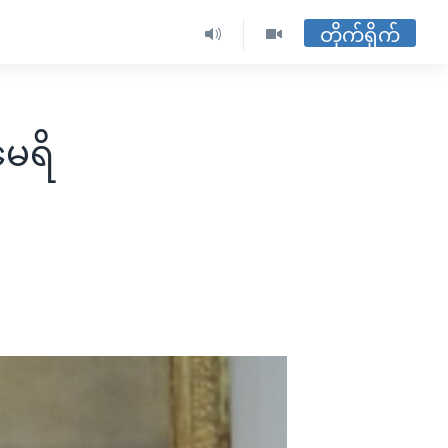
တိုက်ရိုက်
မေရိ