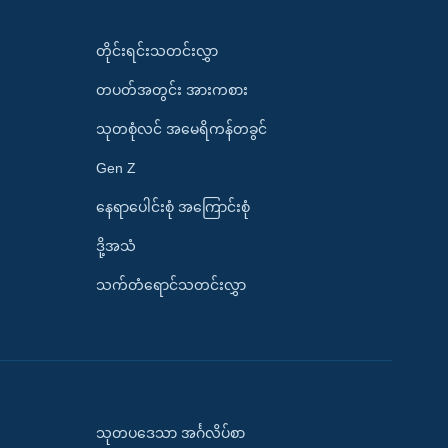
တိုင်းရင်းသတင်းလွှာ
တပတ်အတွင်း အားကစား
သုတစုံလင် အမေရိကန်တခွင်
Gen Z
နေရာပေါင်းစုံ အကြောင်းစုံ
ဒို့အသံ
သက်တံရောင်သတင်းလွှာ
သုတပဒေသာ အင်္ဂလိပ်စာ