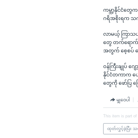
ကမ္ဘာ့နိုင်ငံတွ
ဂရိအစိုးရက သက
လာမယ့် ကြာသပတေ
တွေ တက်ရောက်ပြ
အတွက် စေ့စပ် ဆ
ဝန်ကြီးချုပ် ဂျ
နိုင်ငံတကာက ပေး
တွေကို ဖော်ပြ 
မျှဝေပါ
This item is part of
ထုတ်လွှင့်ခဲ့ပြီး 