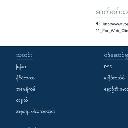
ဆက်စပ်သတင
http://www.v
11_For_Web_Cli
သတင်း
၀န်ဆောင်မှ
မြန်မာ
RSS
နိုင်ငံတကာ
ပေါ့ဒ်ကတ်စ်
အမေရိကန်
နေ့စဉ်အီးမေ
တရုတ်
အစ္စရေး-ပါလက်စတိုင်း