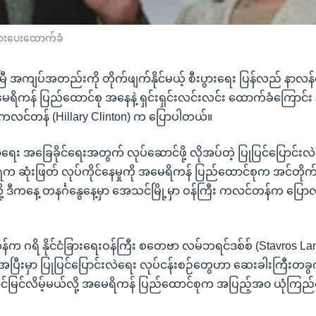
အားပေးထောက်ခံ
ြွေးမြီ အကျပ်အတည်းကို တိုက်ဖျက်နိုင်မယ့် စီးပွားရေး ပြန်လည် နာလ
ိကန် ပြည်ထောင်စု အနေနဲ့ ရှင်းရှင်းလင်းလင်း ထောက်ခံကြောင်း နိ
 ကလင်တန် (Hillary Clinton) က ပြောပါတယ်။
္ဍာရေး အခြေခိုင်ရေးအတွက် လုပ်ဆောင်ဖို့ လိုအပ်တဲ့ ပြုပြင်ပြောင်းလ
းရက ဆုံးဖြတ် လုပ်ကိုင်နေမှုကို အမေရိကန် ပြည်ထောင်စုက အင်တိုက
 ဒီကနေ့ တနင်္ဂနွေနေ့မှာ အေသင်မြို့မှာ ဝန်ကြီး ကလင်တန်က ပြောလ
က ဂရိ နိုင်ငံခြားရေးဝန်ကြီး စတေဗာ လမ်ဘရင်ဒစ်စ် (Stavros Lambr
 အပြီးမှာ ပြုပြင်ပြောင်းလဲရေး လုပ်ငန်းစဉ်တွေဟာ ဆေးခါးကြီးတခွက်
ာင်မြင်လိမ့်မယ်လို့ အမေရိကန် ပြည်ထောင်စုက အပြည့်အ၀ ယုံကြ