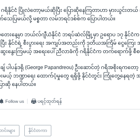
ေက ဂရိနိုင်ငံ ပြိုလဲတော့မယ်ဆိုပြီး ပြောဆိုနေကြတာဟာ မှားယွင်းတယ်
်သေပြမယ်လို့ မစ္စတာ လမ်ဘရင်ဒစ်စ်က ပြောပါတယ်။
းနေ့မှာ ဘယ်လ်ဂျီယံနိုင်ငံ ဘရပ်ဆဲလ်မြို့မှာ ဥရောပ ၁၇ နိုင်ငံက
ီး နိုင်ငံရဲ့ စီးပွားရေး အကျပ်အတည်းကို ဒုတိယအကြိမ် ငွေကြ
ွေးနွေးကြမယ့် အရေးပေါ် ညီလာခံကို ဂရိနိုင်ငံက တက်ရောက်ဖို့ စ
ော့ချ် ပါပန်ဒရို (George Papandreou) ဦးဆောင်တဲ့ ဂရိအစိုးရကတော့
မယ့် ဘဏ္ဍာရေး ထောက်ပံ့မှုတွေ ရရှိဖို့ နိုင်ငံတွင်း ကြုံတွေ့နေရ
ပြောဆို နေပါတယ်။
Follow us
ပရင့်ထုတ်ရန်
သတင်းများ
နိုင်ငံတကာ