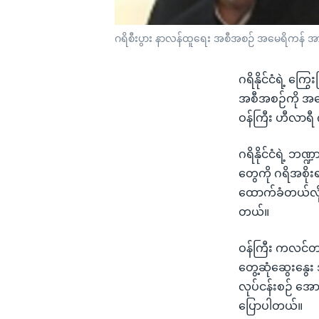
ဂရိစီးပွား နာလန်ထူရေး အစီအစဉ် အမေရိကန် 
ဂရိနိုင်ငံရဲ့ က
အစီအစဉ်ကို အမေရ
ဝန်ကြီး ဟီလာရီ
ဂရိနိုင်ငံရဲ့ ဘဏ
တွေကို ဂရိအစို
ထောက်ခံတယ်လို့
တယ်။
ဝန်ကြီး ကလင်တန်
တွေ့ဆုံဆွေးနွေး
လုပ်ငန်းစဉ် အေ
ပြောပါတယ်။