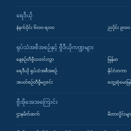
ရေဒီယို
နံနက်ပိုင်း ၆း၀၀-ရး၀၀
ညပိုင်း ၉း၀
ရုပ်သံအစီအစဉ်နှင့် ဗွီဒီယိုကဏ္ဍများ
နေ့စဉ်တီဗွီသတင်းလွှာ
မြန်မာ
ရေဒီယို ရုပ်သံအစီအစဉ်
နိုင်ငံတကာ
အပတ်စဉ်တီဗွီမဂ္ဂဇင်း
တွေ့ဆုံမေးမြန
ဗွီအိုအေအကြောင်း
ဌာနမိတ်ဆက်
မီတာလှိုင်းမျာ