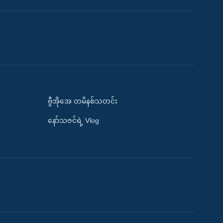
ဗွီအိုအေ တမိနစ်သတင်း
နော်သဇင်ရဲ့ Vlog