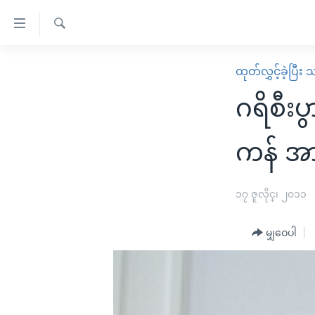
သုံး
ရ
ရှာဖွေ
လွယ်ကူ
မူလစာမျက်နှာ
ထုတ်လွှင့်ခဲ့ပြီ
ရ
စေ
မြန်မာ
လာ
ဂရိစီး
သည့်
ဒ်
ကမ္ဘာ့သတင်းများ
Link
ဗွီဒီယို
နိုင်ငံတကာ
ကန် အ
များ
သတင်းလွတ်လပ်ခွင့်
အမေရိကန်
ပင်မ
ရပ်ဝန်းတခု လမ်းတခု အလွန်
တရုတ်
၁၇ ဇူလိုင္၊ ၂၀၁၁
အကြောင်းအရာ
အင်္ဂလိပ်စာလေ့လာမယ်
အစ္စရေး-ပါလက်စတိုင်း
သို့
မျှဝေပါ
အပတ်စဉ်ကဏ္ဍများ
အမေရိကန်သုံးအီဒီယံ
ကျော်
ကြည့်
ရေဒီယိုနှင့်ရုပ်သံ အချက်အလက်များ
မကြေးမုံရဲ့ အင်္ဂလိပ်စာ
ရေဒီယို
ရန်
ရေဒီယို/တီဗွီအစီအစဉ်
ရုပ်ရှင်ထဲက အင်္ဂလိပ်စာ
တီဗွီ
ပင်မ