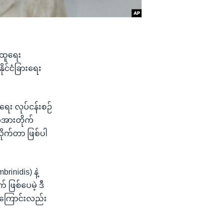
န်ထူရေး
ုင်ငံခြားရေး
ဲရေး လုပ်ငန်းစဉ်
်အားတိုက်
ိုက်တာ ဖြစ်ပါ
inidis) နဲ့
 ဖြစ်ပေမဲ့ ဒီ
ည်ကြောင်းလည်း