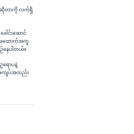
 ဆိုတာကို လက်ရှိ
 ခေါင်းဆောင်
ေး အထောက်အကူ
ီစဉ်နေပါတယ်။
 ဥရောပနဲ့
တဲ့ အကျပ်အတည်း