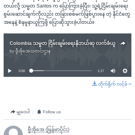
တယ်လို့ သမ္မတ Santos က ပြောကြားခဲ့ပြီး၊ သူ့ရဲ့ငြိမ်းချမ်းရေး
စွမ်းဆောင်ချက်ကိုလည်း တခြားစစ်မက်ဖြစ်ပွားနေ တဲ့ နိုင်ငံတွေ
အနေနဲ့ စံနမူနာယူကြဖို့ ပြောဆိုသွားခဲ့ပါတယ်။
Colombia သမ္မတ ငြိမ်းချမ်းရေးနိုဘယ်ဆု လက်ခံယူ
by
ဗွီအိုအေသတင်းဌာန
No media source currently available
0:00
1:17
တိုက်ရိုက် လင့်ခ်
မျှဝေပါ
Follow us
ဗွီအိုအေ (မြန်မာပိုင်း)