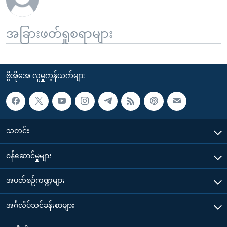
အခြားဖတ်ရှုစရာများ
ဗွီအိုအေ လူမှုကွန်ယက်များ
သတင်း
၀န်ဆောင်မှုများ
အပတ်စဉ်ကဏ္ဍများ
အင်္ဂလိပ်သင်ခန်းစာများ