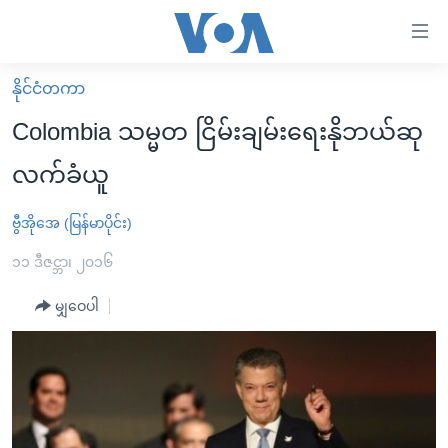
သုံး
ရ
လွယ်ကူ
နိုင်ငံတကာ
မူလစာမျက်နှာ
စေ
Colombia သမ္မတ ငြိမ်းချမ်းရေးနိုဘယ်ဆု
မြန်မာ
သည့်
လက်ခံယူ
ကမ္ဘာ့သတင်းများ
Link
ဗွီဒီယို
နိုင်ငံတကာ
ဗွီအိုအေ (မြန်မာပိုင်း)
များ
သတင်းလွတ်လပ်ခွင့်
အမေရိကန်
၁၁ ဒီဇင္ဘာ၊ ၂၀၁၆
ပင်မ
ရပ်ဝန်းတခု လမ်းတခု အလွန်
တရုတ်
အကြောင်းအရာ
မျှဝေပါ
သို့
အင်္ဂလိပ်စာလေ့လာမယ်
အစ္စရေး-ပါလက်စတိုင်း
ကျော်
အပတ်စဉ်ကဏ္ဍများ
အမေရိကန်သုံးအီဒီယံ
ကြည့်
ရေဒီယိုနှင့်ရုပ်သံ အချက်အလက်များ
မကြေးမုံရဲ့ အင်္ဂလိပ်စာ
ရေဒီယို
ရန်
ပင်မ
ရေဒီယို/တီဗွီအစီအစဉ်
ရုပ်ရှင်ထဲက အင်္ဂလိပ်စာ
တီဗွီ