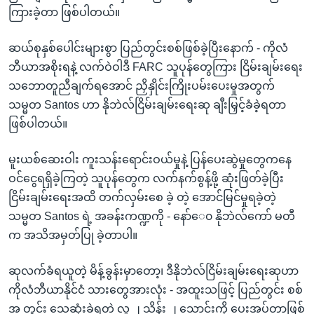
ကြားခဲ့တာ ဖြစ်ပါတယ်။
ဆယ်စုနှစ်ပေါင်းများစွာ ပြည်တွင်းစစ်ဖြစ်ခဲ့ပြီးနောက် - ကိုလံ
ဘီယာအစိုးရနဲ့ လက်ဝဲဝါဒီ FARC သူပုန်တွေကြား ငြိမ်းချမ်းရေး
သဘောတူညီချက်ရအောင် ညှိနှိုင်းကြိုးပမ်းပေးမှုအတွက်
သမ္မတ Santos ဟာ နိုဘဲလ်ငြိမ်းချမ်းရေးဆု ချီးမြှင့်ခံခဲ့ရတာ
ဖြစ်ပါတယ်။
မူးယစ်ဆေးဝါး ကူးသန်းရောင်းဝယ်မှုနဲ့ ပြန်ပေးဆွဲမှုတွေကနေ
ဝင်ငွေရရှိခဲ့ကြတဲ့ သူပုန်တွေက လက်နက်စွန့်ဖို့ ဆုံးဖြတ်ခဲ့ပြီး
ငြိမ်းချမ်းရေးအထိ တက်လှမ်းစေ ခဲ့ တဲ့ အောင်မြင်မှုရခဲ့တဲ့
သမ္မတ Santos ရဲ့ အခန်းကဏ္ဍကို - နော်ေ၀ နိုဘဲလ်ကော် မတီ
က အသိအမှတ်ပြု ခဲ့တာပါ။
ဆုလက်ခံရယူတဲ့ မိန့်ခွန်းမှာတော့၊ ဒီနိုဘဲလ်ငြိမ်းချမ်းရေးဆုဟာ
ကိုလံဘီယာနိုင်ငံ သားတွေအားလုံး - အထူးသဖြင့် ပြည်တွင်း စစ်
အ တွင်း သေဆုံးခဲ့ရတဲ့ လူ ၂ သိန်း ၂ သောင်းကို ပေးအပ်တာဖြစ်