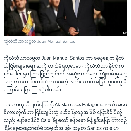
အ
သုတပဒေသာ အင်္ဂလိပ်စာ
ညွန်း
Learning English
စာမျက်နှာ
သို့
ဗွီအိုအေ လူမှုကွန်ယက်များ
ကျော်
ကြည့်
ကိုလံဘီယာသမ္မတ Juan Manuel Santos
ရန်
ဘာသာစကားများ
ရှာဖွေ
ကိုလံဘီယာသမ္မတ Juan Manuel Santos ဟာ စနေနေ့ က နိုဘဲ
ရန်
လ်ငြိမ်းချမ်းရေး ဆုကို လက်ခံရယူရာမှာ - ကိုလံဘီယာ နိုင်ငံ က
နေရာ
နှစ်ပေါင်း ၅၀ ကြာ ပြည်တွင်းစစ် အဆုံးသတ်ရေး ကြိုးပမ်းမှုတွေ
သို့
အတွက် ကောင်းကင်ဘုံက ပေးတဲ့ လက်ဆောင် အဖြစ် ဂုဏ်ယူ မိ
ကျော်
ကြောင်း ပြော ကြားခဲ့ပါတယ်။
ရန်
သဘောတူညီချက်ကြောင့် Alaska ကနေ Patagonia အထိ အမေ
ရိကားတိုက်ဟာ ငြိမ်းချမ်းတဲ့ နယ်မြေတခုအဖြစ် ပြောနိုင်ပြီလို့
လည်း နော်ဝေနိုင်ငံ Oslo မြို့တော် ခန်းမမှာ မိန့်ခွန်းပြောကြားစဉ်
ငြိမ်းချမ်းရေးအထိမ်းအမှတ်အဖြစ် သမ္မတ Santos က ပြော