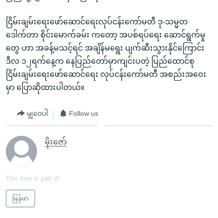
ငြိမ်းချမ်းရေးဖော်ဆောင်ရေးလုပ်ငန်းကော်မတီ ဒု-သမ္မတ
ဒေါက်တာ စိုင်းမောက်ခမ်း ကတော့ အပစ်ရပ်ရေး ဆောင်ရွက်မှု
တွေ ဟာ အခန့်မသင့်ရင် အချိန်မရွေး ပျက်ဆီးသွားနိုင်ကြောင်း
ဒီလ ၁၂ရက်နေ့က နေပြည်တော်မှာကျင်းပတဲ့ ပြည်ထောင်စု
ငြိမ်းချမ်းရေးဖော်ဆောင်ရေး လုပ်ငန်းကော်မတီ အစည်းအဝေး
မှာ ပြောဆိုထားပါတယ်။
မျှဝေပါ
Follow us
မိုးဇော်
This item is part of
မြန်မာ