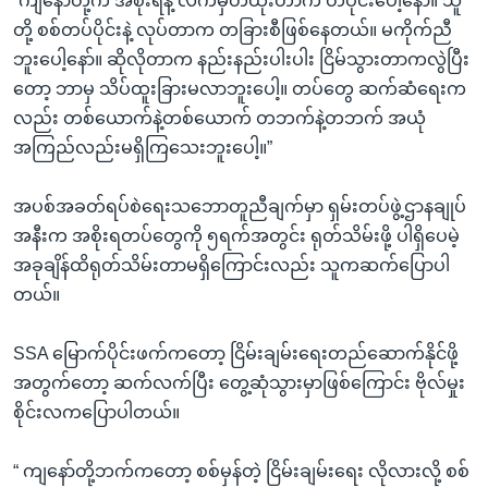
“ကျနော်တို့က အစိုးရနဲ့ လက်မှတ်ထိုးတာက တပိုင်းပေါ့နော်။ သူ
တို့ စစ်တပ်ပိုင်းနဲ့ လုပ်တာက တခြားစီဖြစ်နေတယ်။ မကိုက်ညီ
ဘူးပေါ့နော်။ ဆိုလိုတာက နည်းနည်းပါးပါး ငြိမ်သွားတာကလွဲပြီး
တော့ ဘာမှ သိပ်ထူးခြားမလာဘူးပေါ့။ တပ်တွေ ဆက်ဆံရေးက
လည်း တစ်ယောက်နဲ့တစ်ယောက် တဘက်နဲ့တဘက် အယုံ
အကြည်လည်းမရှိကြသေးဘူးပေါ့။”
အပစ်အခတ်ရပ်စဲရေးသဘောတူညီချက်မှာ ရှမ်းတပ်ဖွဲ့ဌာနချုပ်
အနီးက အစိုးရတပ်တွေကို ၅ရက်အတွင်း ရုတ်သိမ်းဖို့ ပါရှိပေမဲ့
အခုချိန်ထိရုတ်သိမ်းတာမရှိကြောင်းလည်း သူကဆက်ပြောပါ
တယ်။
SSA မြောက်ပိုင်းဖက်ကတော့ ငြိမ်းချမ်းရေးတည်ဆောက်နိုင်ဖို့
အတွက်တော့ ဆက်လက်ပြီး တွေ့ဆုံသွားမှာဖြစ်ကြောင်း ဗိုလ်မှုး
စိုင်းလကပြောပါတယ်။
“ ကျနော်တို့ဘက်ကတော့ စစ်မှန်တဲ့ ငြိမ်းချမ်းရေး လိုလားလို့ စစ်