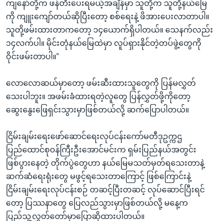
ကျနော်တို့က ဖန်တီးပေးရမယ့်အချိန်မှာ သူတို့က သူတို့နယ်မြေ
ကို ကျူးကျော်တယ်ဆိုပြီးတော့ စစ်ရေးနဲ့ ဖိအားပေးလာတာပါ။
သူတို့ဖမ်းထားတာကတော့ ၁၄ယောက်ရှိပါတယ်။ သေနက်လည်း
၁၄လက်ပါ။ မိုင်းတုံနယ်မြေထဲမှာ လူပ်ရှားနိုင်တဲ့တပ်ဖွဲ့တွေကို
ဝိုင်းဖမ်းတာပါ။”
လောလောဆယ်မှာတော့ ဖမ်းဆီးထားသူတွေကို ပြန်မလွှတ်
သေးပါဘူး။ အဖမ်းခံထားရတဲ့လူတွေ ပြန်လွှတ်ဖို့ကိုတော့
ဆွေးနွေးဖြေရှင်းသွားမှာဖြစ်တယ်လို့ ဆက်ပြောပါတယ်။
ငြိမ်းချမ်းရေးဖော်ဆောင်ရေးလုပ်ငန်းကော်မတီဒုဥက္ကဌ
ပြည်ထောင်စုဝန်ကြီးဦးအောင်မင်းက ရှမ်းပြည်နယ်အတွင်း
ဖြစ်ပွားနေတဲ့ တိုက်ပွဲတွေဟာ နယ်မြေမသတ်မှတ်ရသေးတာနဲ့
ဆက်ဆံရေးရုံးတွေ မဖွင့်ရသေးတာကြောင့် ဖြစ်ကြောင်းနဲ့
ငြိမ်းချမ်းရေးလုပ်ငန်းစဉ် တဆင့်ပြီးတဆင့် လုပ်ဆောင်ပြီးရင်
တော့ ပြဿနာတွေ ပြေလည်သွားမှာဖြစ်တယ်လို့ မနေ့က
ပြည်သူ့လွှတ်တော်မှာပြောဆိုထားပါတယ်။