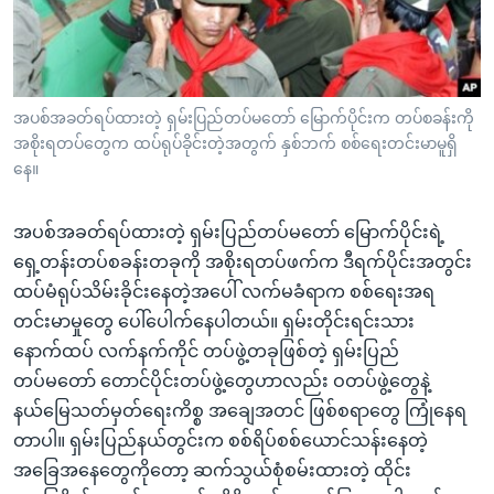
အ
သုတပဒေသာ အင်္ဂလိပ်စာ
ညွန်း
Learning English
စာမျက်နှာ
သို့
ဗွီအိုအေ လူမှုကွန်ယက်များ
အပစ်အခတ်ရပ်ထားတဲ့ ရှမ်းပြည်တပ်မတော် မြောက်ပိုင်းက တပ်စခန်းကို
ကျော်
အစိုးရတပ်တွေက ထပ်ရုပ်ခိုင်းတဲ့အတွက် နှစ်ဘက် စစ်ရေးတင်းမာမူရှိ
ကြည့်
နေ။
ရန်
ဘာသာစကားများ
ရှာဖွေ
အပစ်အခတ်ရပ်ထားတဲ့ ရှမ်းပြည်တပ်မတော် မြောက်ပိုင်းရဲ့
ရန်
ရှေ့တန်းတပ်စခန်းတခုကို အစိုးရတပ်ဖက်က ဒီရက်ပိုင်းအတွင်း
နေရာ
ထပ်မံရုပ်သိမ်းခိုင်းနေတဲ့အပေါ် လက်မခံရာက စစ်ရေးအရ
သို့
တင်းမာမှုတွေ ပေါ်ပေါက်နေပါတယ်။ ရှမ်းတိုင်းရင်းသား
ကျော်
နောက်ထပ် လက်နက်ကိုင် တပ်ဖွဲ့တခုဖြစ်တဲ့ ရှမ်းပြည်
ရန်
တပ်မတော် တောင်ပိုင်းတပ်ဖွဲ့တွေဟာလည်း ဝတပ်ဖွဲ့တွေနဲ့
နယ်မြေသတ်မှတ်ရေးကိစ္စ အချေအတင် ဖြစ်စရာတွေ ကြုံနေရ
တာပါ။ ရှမ်းပြည်နယ်တွင်းက စစ်ရိပ်စစ်ယောင်သန်းနေတဲ့
အခြေအနေတွေကိုတော့ ဆက်သွယ်စုံစမ်းထားတဲ့ ထိုင်း