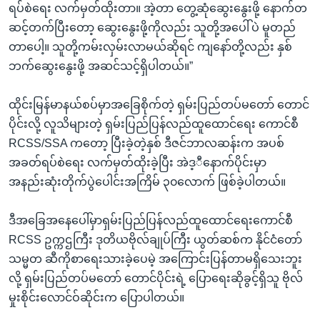
ရပ်စဲရေး လက်မှတ်ထိုးတာ။ အဲ့တာ တွေ့ဆုံဆွေးနွေးဖို့ နောက်တ
ဆင့်တက်ပြီးတော့ ဆွေးနွေးဖို့ကိုလည်း သူတို့အပေါ်ပဲ မူတည်
တာပေါ့။ သူတို့ကမ်းလှမ်းလာမယ်ဆိုရင် ကျနော်တို့လည်း နှစ်
ဘက်ဆွေးနွေးဖို့ အဆင်သင့်ရှိပါတယ်။”
ထိုင်းမြန်မာနယ်စပ်မှာအခြေစိုက်တဲ့ ရှမ်းပြည်တပ်မတော် တောင်
ပိုင်းလို့ လူသိများတဲ့ ရှမ်းပြည်ပြန်လည်ထူထောင်ရေး ကောင်စီ
RCSS/SSA ကတော့ ပြီးခဲ့တဲ့နှစ် ဒီဇင်ဘာလဆန်းက အပစ်
အခတ်ရပ်စဲရေး လက်မှတ်ထိုးခဲ့ပြီး အဲဒ့ီနောက်ပိုင်းမှာ
အနည်းဆုံးတိုက်ပွဲပေါင်းအကြိမ် ၃၀လောက် ဖြစ်ခဲ့ပါတယ်။
ဒီအခြေအနေပေါ်မှာရှမ်းပြည်ပြန်လည်ထူထောင်ရေးကောင်စီ
RCSS ဥက္ကဌကြီး ဒုတိယဗိုလ်ချုပ်ကြီး ယွတ်ဆစ်က နိုင်ငံတော်
သမ္မတ ဆီကိုစာရေးသားခဲ့ပေမဲ့ အကြောင်းပြန်တာမရှိသေးဘူး
လို့ ရှမ်းပြည်တပ်မတော် တောင်ပိုင်းရဲ့ ပြောရေးဆိုခွင့်ရှိသူ ဗိုလ်
မှုးစိုင်းလောင်ဝ်ဆိုင်းက ပြောပါတယ်။