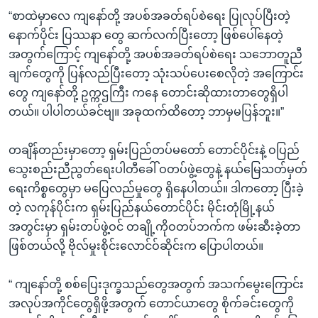
“စာထဲမှာလေ ကျနော်တို့ အပစ်အခတ်ရပ်စဲရေး ပြုလုပ်ပြီးတဲ့
နောက်ပိုင်း ပြဿနာ တွေ ဆက်လက်ပြီးတော့ ဖြစ်ပေါ်နေတဲ့
အတွက်ကြောင့် ကျနော်တို့ အပစ်အခတ်ရပ်စဲရေး သဘောတူညီ
ချက်တွေကို ပြန်လည်ပြီးတော့ သုံးသပ်ပေးစေလိုတဲ့ အကြောင်း
တွေ ကျနော်တို့ ဥက္ကဌကြီး ကနေ တောင်းဆိုထားတာတွေရှိပါ
တယ်။ ပါပါတယ်ခင်ဗျ။ အခုထက်ထိတော့ ဘာမှမပြန်ဘူး။”
တချိန်တည်းမှာတော့ ရှမ်းပြည်တပ်မတော် တောင်ပိုင်းနဲ့ ဝပြည်
သွေးစည်းညီညွတ်ရေးပါတီခေါ် ဝတပ်ဖွဲ့တွေနဲ့ နယ်မြေသတ်မှတ်
ရေးကိစ္စတွေမှာ မပြေလည်မှုတွေ ရှိနေပါတယ်။ ဒါကတော့ ပြီးခဲ့
တဲ့ လကုန်ပိုင်းက ရှမ်းပြည်နယ်တောင်ပိုင်း မိုင်းတုံမြို့နယ်
အတွင်းမှာ ရှမ်းတပ်ဖွဲ့ဝင် တချို့ကိုဝတပ်ဘက်က ဖမ်းဆီးခဲ့တာ
ဖြစ်တယ်လို့ ဗိုလ်မှုးစိုင်းလောင်ဝ်ဆိုင်းက ပြောပါတယ်။
“ ကျနော်တို့ စစ်ပြေးဒုက္ခသည်တွေအတွက် အသက်မွေးကြောင်း
အလုပ်အကိုင်တွေရှိဖို့အတွက် တောင်ယာတွေ စိုက်ခင်းတွေကို