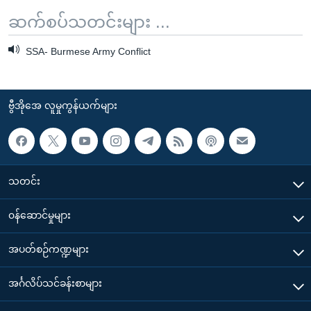
ဆက်စပ်သတင်းများ ...
SSA- Burmese Army Conflict
ဗွီအိုအေ လူမှုကွန်ယက်များ
သတင်း
၀န်ဆောင်မှုများ
အပတ်စဉ်ကဏ္ဍများ
အင်္ဂလိပ်သင်ခန်းစာများ