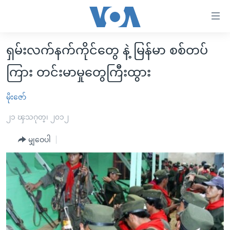
သုံး
ရ
လွယ်ကူ
ရှမ်းလက်နက်ကိုင်တွေ နဲ့ မြန်မာ စစ်တပ်
မူလစာမျက်နှာ
စေ
ကြား တင်းမာမှုတွေကြီးထွား
မြန်မာ
သည့်
ကမ္ဘာ့သတင်းများ
မိုးဇော်
Link
ဗွီဒီယို
နိုင်ငံတကာ
များ
၂၁ ၾသဂုတ္၊ ၂၀၁၂
သတင်းလွတ်လပ်ခွင့်
အမေရိကန်
ပင်မ
မျှဝေပါ
ရပ်ဝန်းတခု လမ်းတခု အလွန်
တရုတ်
အကြောင်းအရာ
သို့
အင်္ဂလိပ်စာလေ့လာမယ်
အစ္စရေး-ပါလက်စတိုင်း
ကျော်
အပတ်စဉ်ကဏ္ဍများ
အမေရိကန်သုံးအီဒီယံ
ကြည့်
ရေဒီယိုနှင့်ရုပ်သံ အချက်အလက်များ
မကြေးမုံရဲ့ အင်္ဂလိပ်စာ
ရေဒီယို
ရန်
ပင်မ
ရေဒီယို/တီဗွီအစီအစဉ်
ရုပ်ရှင်ထဲက အင်္ဂလိပ်စာ
တီဗွီ