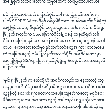
အခြေစိုက်သတင်းထောက် ကိုမိုးဇော်က တင်ပြထားပါတယ်။
ရှမ်းပြည်တပ်မတော် မြောက်ပိုင်းခေါ် ရှမ်းပြည်တိုးတက်ရေး
ပါတီ SSPP/SSAဟာ ဒီနှစ် ဇန်နဝါရီလက အပစ်အခတ်ရပ်စဲခဲ့တဲ့
အဖွဲ့ဖြစ်ပေမယ့် ဒီရက်ပိုင်းတွေအတွင်းမှာ အစိုးရတပ်က မိုင်းရှုး
မြို့နယ်အတွင်းက SSA မြောက်ပိုင်းရဲ့ စခန်းတခုကိုရုတ်သိမ်း
ခိုင်းတာကြောင့် နှစ်ဖက်အကြား စစ်ရေး တင်းမာမှုတွေ ဖြစ်နေပါ
တယ်။ လောလောဆယ်မှာ နှစ်ဘက်တပ်တွေအကြား တင်းမာနေ
တဲ့အခြေအနေကို ရှမ်းပြည်နယ်အလယ်ပိုင်း ဝမ်ဟိုင်းဒေသမှာ
အခြေပြုတဲ့ SSAရဲ့ ပြောရေးဆိုခွင့်ရှိသူ ဗိုလ်မှုးစိုင်းလကအခုလို
ပြောပါတယ်။
“မိုင်းရူးမြို့နယ် ကျနော်တို့ ဟိုးအရင်ကတည်းက နေထားတဲ့ တာ့
ဆန်ပူး ကုတို့ဆိပ်မှာပေါ့ အဲ့ဒီ့မှာမိုင်းရှုးတပ်ကနေ ဖယ်ခိုင်းတယ်။
လွန်ခဲ့တဲ့ လေးငါးရက်လောက်ကပေါ့။ ကျနော်ကတော့ မရုပ်ပေး
နိုင်တော့ဘူးလေ။ အခုတော့ သူတို့ တပ်လည်း ရှေ့မတိုးလာသေး
ဘူးလေ။ နည်းနည်းတော့ အလှမ်းဝေးနေတာပေါ့။ ဒါပေမယ့် သူ