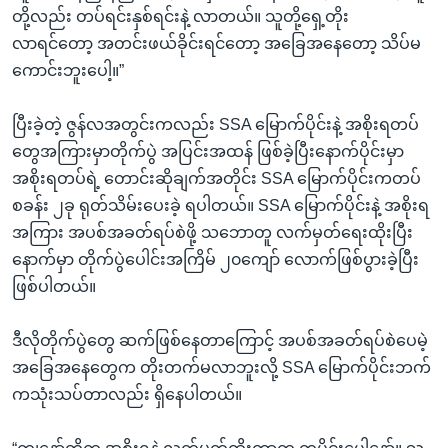
တို့လည်း တပ်ရင်းနှစ်ရင်းနဲ့ လာတယ်။ သူတို့ရှေ့တိုး
လာရင်တော့ အတင်းဖယ်ခိုင်းရင်တော့ အခြေအနေတော့ သိပ်မ
ကောင်းဘူးပေါ့။”
ပြီးခဲ့တဲ့ ဇွန်လအတွင်းကလည်း SSA မြောက်ပိုင်းနဲ့ အစိုးရတပ်
တွေအကြားမှာတိုက်ပွဲ အပြင်းအထန် ဖြစ်ခဲ့ပြီးနောက်ပိုင်းမှာ
အစိုးရတပ်ရဲ့ တောင်းဆိုချက်အတိုင်း SSA မြောက်ပိုင်းကတပ်
စခန်း ၂ခု ရုတ်သိမ်းပေးခဲ့ ရပါတယ်။ SSA မြောက်ပိုင်းနဲ့ အစိုးရ
အကြား အပစ်အခတ်ရပ်စဲဖို့ သဘောတူ လက်မှတ်ရေးထိုးပြီး
နောက်မှာ တိုက်ပွဲပေါင်းအကြိမ် ၂၀ကျော် လောက်ဖြစ်ပွားခဲ့ပြီး
ဖြစ်ပါတယ်။
ဒီလိုတိုက်ပွဲတွေ ဆက်ဖြစ်နေတာကြောင့် အပစ်အခတ်ရပ်စဲပေမဲ့
အခြေအနေတွေက တိုးတက်မလာဘူးလို့ SSA မြောက်ပိုင်းဘက်
ကသုံးသပ်တာလည်း ရှိနေပါတယ်။